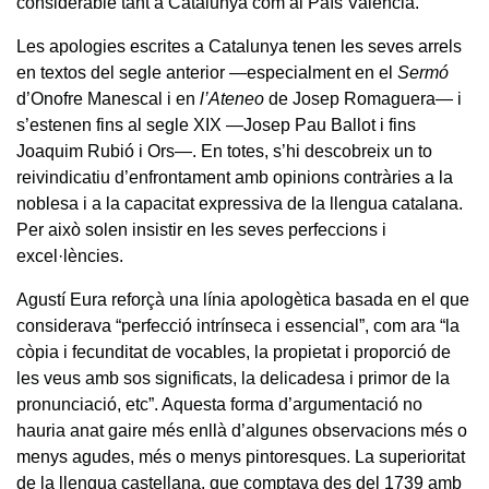
considerable tant a Catalunya com al País Valencià.
Les apologies escrites a Catalunya tenen les seves arrels
en textos del segle anterior —especialment en el
Sermó
d’Onofre Manescal i en
l’Ateneo
de Josep Romaguera— i
s’estenen fins al segle XIX —Josep Pau Ballot i fins
Joaquim Rubió i Ors—. En totes, s’hi descobreix un to
reivindicatiu d’enfrontament amb opinions contràries a la
noblesa i a la capacitat expressiva de la llengua catalana.
Per això solen insistir en les seves perfeccions i
excel·lències.
Agustí Eura reforçà una línia apologètica basada en el que
considerava “perfecció intrínseca i essencial”, com ara “la
còpia i fecunditat de vocables, la propietat i proporció de
les veus amb sos significats, la delicadesa i primor de la
pronunciació, etc”. Aquesta forma d’argumentació no
hauria anat gaire més enllà d’algunes observacions més o
menys agudes, més o menys pintoresques. La superioritat
de la llengua castellana, que comptava des del 1739 amb