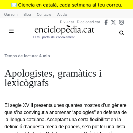
Vés
✉️
Ciència en català, cada setmana al teu correu.
al
➜
Subscriu-te al butlletí de Divulcat
.
Qui som
Blog
Contacte
Ajuda
contingut
Divulcat
Diccionari.cat
El teu portal del coneixement
Temps de lectura:
4 min
Apologistes, gramàtics i
lexicògrafs
El segle XVIII presenta unes quantes mostres d’un gènere
que s’ha convingut a anomenar “apologies” en defensa de
la llengua catalana. Acceptant una certa flexibilitat en la
definició d’aquesta mena de papers, se’n pot fer una llista