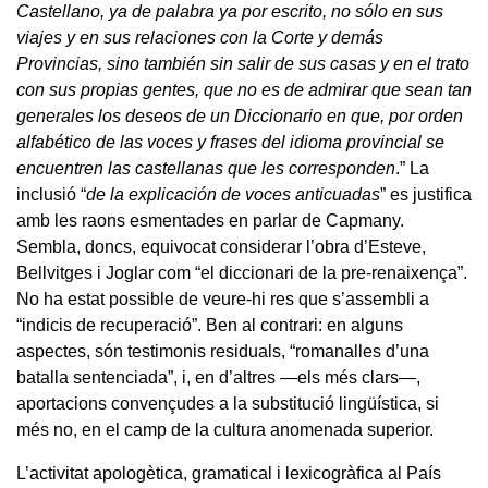
Castellano, ya de palabra ya por escrito, no sólo en sus
viajes y en sus relaciones con la Corte y demás
Provincias, sino también sin salir de sus casas y en el trato
con sus propias gentes, que no es de admirar que sean tan
generales los deseos de un Diccionario en que, por orden
alfabético de las voces y frases del idioma provincial se
encuentren las castellanas que les corresponden
.” La
inclusió “
de la explicación de voces anticuadas
” es justifica
amb les raons esmentades en parlar de Capmany.
Sembla, doncs, equivocat considerar l’obra d’Esteve,
Bellvitges i Joglar com “el diccionari de la pre-renaixença”.
No ha estat possible de veure-hi res que s’assembli a
“indicis de recuperació”. Ben al contrari: en alguns
aspectes, són testimonis residuals, “romanalles d’una
batalla sentenciada”, i, en d’altres —els més clars—,
aportacions convençudes a la substitució lingüística, si
més no, en el camp de la cultura anomenada superior.
L’activitat apologètica, gramatical i lexicogràfica al País