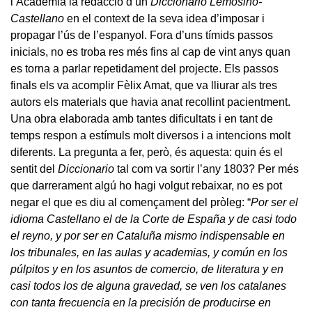
l’Acadèmia la redacció d’un
Diccionario Lemosino-
Castellano
en el context de la seva idea d’imposar i
propagar l’ús de l’espanyol. Fora d’uns tímids passos
inicials, no es troba res més fins al cap de vint anys quan
es torna a parlar repetidament del projecte. Els passos
finals els va acomplir Fèlix Amat, que va lliurar als tres
autors els materials que havia anat recollint pacientment.
Una obra elaborada amb tantes dificultats i en tant de
temps respon a estímuls molt diversos i a intencions molt
diferents. La pregunta a fer, però, és aquesta: quin és el
sentit del
Diccionario
tal com va sortir l’any 1803? Per més
que darrerament algú ho hagi volgut rebaixar, no es pot
negar el que es diu al començament del pròleg: “
Por ser el
idioma Castellano el de la Corte de España y de casi todo
el reyno, y por ser en Cataluña mismo indispensable en
los tribunales, en las aulas y academias, y común en los
púlpitos y en los asuntos de comercio, de literatura y en
casi todos los de alguna gravedad, se ven los catalanes
con tanta frecuencia en la precisión de producirse en