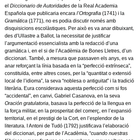
el
Diccionario de Autoridades
de la Real Academia
Española que publicaria encara
l’Ortografia
(1741) i la
Gramática
(1771), no es podia discutir només amb
disquisicions escolàstiques. Per això es va anar dibuixant,
des d’Ullastre a Ballot, la necessitat de justificar
l’argumentació essencialista amb la redacció d’una
gramàtica i, en el si de l’Acadèmia de Bones Lletres, d’un
diccionari. També, a mesura que passaven els anys, es va
anar reforçant la línia basada en la “perfecció extrínseca”,
constituïda, entre altres coses, per la “quantitat o extensió
local de l’idioma”, la seva “noblesa o antiguitat” i la tradició
literària. Eura considerava aquesta perfecció com si fos
“accidental”, en canvi, Gabriel Casanova, en la seva
Oración gratulatoria
, basava la perfecció de la llengua en
la força militar, en la prosperitat del comerç, en l’expansió
territorial, en el prestigi de la Cort, en l’esplendor de la
literatura. I Antoni de Tudó (1792) justificava l’elaboració
del diccionari, per part de l’Acadèmia, “
cuando nuestras