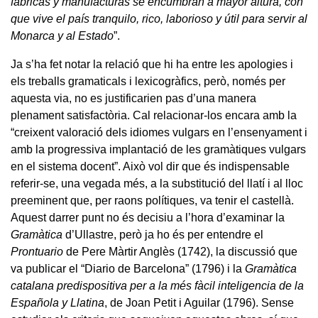
fábricas y manufacturas se encumbran a mayor altura, con
que vive el país tranquilo, rico, laborioso y útil para servir al
Monarca y al Estado
”.
Ja s’ha fet notar la relació que hi ha entre les apologies i
els treballs gramaticals i lexicogràfics, però, només per
aquesta via, no es justificarien pas d’una manera
plenament satisfactòria. Cal relacionar-los encara amb la
“creixent valoració dels idiomes vulgars en l’ensenyament i
amb la progressiva implantació de les gramàtiques vulgars
en el sistema docent”. Això vol dir que és indispensable
referir-se, una vegada més, a la substitució del llatí i al lloc
preeminent que, per raons polítiques, va tenir el castellà.
Aquest darrer punt no és decisiu a l’hora d’examinar la
Gramàtica
d’Ullastre, però ja ho és per entendre el
Prontuario
de Pere Màrtir Anglès (1742), la discussió que
va publicar el “Diario de Barcelona” (1796) i la
Gramàtica
catalana predispositiva per a la més fàcil inteligencia de la
Española y Llatina
, de Joan Petit i Aguilar (1796). Sense