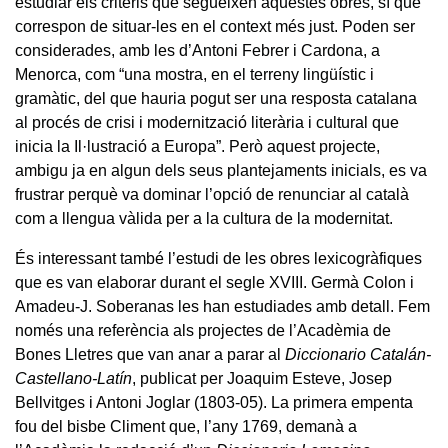
estudiar els criteris que segueixen aquestes obres, sí que
correspon de situar-les en el context més just. Poden ser
considerades, amb les d’Antoni Febrer i Cardona, a
Menorca, com “una mostra, en el terreny lingüístic i
gramàtic, del que hauria pogut ser una resposta catalana
al procés de crisi i modernització literària i cultural que
inicia la Il·lustració a Europa”. Però aquest projecte,
ambigu ja en algun dels seus plantejaments inicials, es va
frustrar perquè va dominar l’opció de renunciar al català
com a llengua vàlida per a la cultura de la modernitat.
És interessant també l’estudi de les obres lexicogràfiques
que es van elaborar durant el segle XVIII. Germà Colon i
Amadeu-J. Soberanas les han estudiades amb detall. Fem
només una referència als projectes de l’Acadèmia de
Bones Lletres que van anar a parar al
Diccionario Catalán-
Castellano-Latín
, publicat per Joaquim Esteve, Josep
Bellvitges i Antoni Joglar (1803-05). La primera empenta
fou del bisbe Climent que, l’any 1769, demanà a