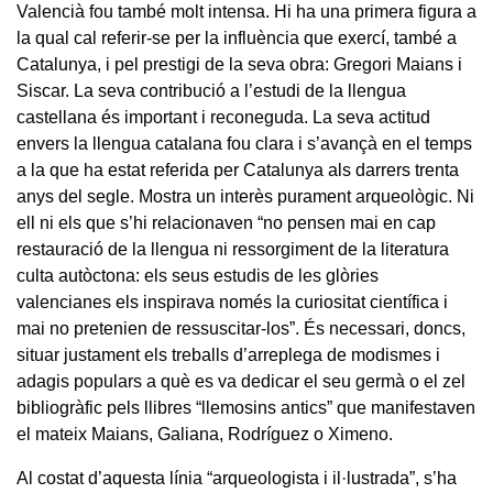
Valencià fou també molt intensa. Hi ha una primera figura a
la qual cal referir-se per la influència que exercí, també a
Catalunya, i pel prestigi de la seva obra: Gregori Maians i
Siscar. La seva contribució a l’estudi de la llengua
castellana és important i reconeguda. La seva actitud
envers la llengua catalana fou clara i s’avançà en el temps
a la que ha estat referida per Catalunya als darrers trenta
anys del segle. Mostra un interès purament arqueològic. Ni
ell ni els que s’hi relacionaven “no pensen mai en cap
restauració de la llengua ni ressorgiment de la literatura
culta autòctona: els seus estudis de les glòries
valencianes els inspirava només la curiositat científica i
mai no pretenien de ressuscitar-los”. És necessari, doncs,
situar justament els treballs d’arreplega de modismes i
adagis populars a què es va dedicar el seu germà o el zel
bibliogràfic pels llibres “llemosins antics” que manifestaven
el mateix Maians, Galiana, Rodríguez o Ximeno.
Al costat d’aquesta línia “arqueologista i il·lustrada”, s’ha