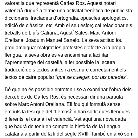
valorat la que representà Carles Ros. Aquest notari
valencià dugué a terme una activitat frenètica de publicista:
diccionaris, tractadets d’ortografia, opuscles apologètics,
edició de clàssics, etc. Amb el seu esforç cal relacionar els
treballs de Lluís Galiana, Agustí Sales, Marc Antoni
Orellana, Joaquim Manuel Sanelo. La seva actitud fou
prou ambigua: malgrat les protestes d’afecte a la pròpia
llengua, la seva obra es va encaminar a facilitar
l’aprenentatge del castellà, a fer possible la lectura i
traducció dels textos antics i a escriure correctament els
textos de caire popular “
que se cuelgan por las paredes
”.
Bé que no és possible entretenir-se a examinar l’obra dels
deixebles de Carles Ros, és necessari dir una paraula
sobre Marc Antoni Orellana. Ell fou qui formulà sense
embuts la tesi que del “llemosí” n’han sortit dues llengües
diferents: el català i el valencià. Vet aquí una nova dada
que haurà de tenir en compte la història de la llengua
catalana a partir de la fi del segle XVIII. També en això som