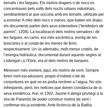
tornalls i les fargues. Els molins drapers o de nocs es
concentraven pels volts dels nuclis urbans industrials,
semblantment al que succeïa amb els tornalls, utilitzats per
a esmolar. A més dels nocs o maces, que batien els draps,
els documents parlen dels seus estenedors (“
tendedors de
pannis
”, 1208). La localització dels molins serradors i de
les fargues, en canvi, era més excèntrica, enmig de les
boscúries o al costat de les menes de ferro,
respectivament. Un ús alternatiu, molt menys costós, de
l’energia hidràulica, documentat durant aquests segles al
Llobregat i a l’Ebre, era el dels molins de barques.
Mereixen més esment, aquí, els molins de vent. Sempre
foren molt escadussers, propis d’indrets o bé de
conjuntures en què no es podia recórrer a l’aigua. No són
infreqüents, però, les notícies que donen constància de la
seva existència. Així, el 1302, Jaume II atorgà privilegi a la
vila de Palamós de poder construir molins de vent i
confirmar els ja existents. Amb llicència de la Batllia