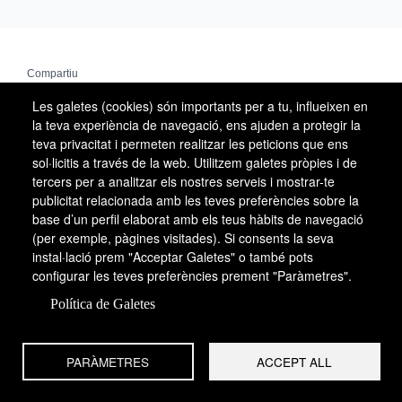
Compartiu
Les galetes (cookies) són importants per a tu, influeixen en
Facebook
la teva experiència de navegació, ens ajuden a protegir la
X
teva privacitat i permeten realitzar les peticions que ens
sol·licitis a través de la web. Utilitzem galetes pròpies i de
Email
tercers per a analitzar els nostres serveis i mostrar-te
WhatsApp
publicitat relacionada amb les teves preferències sobre la
base d’un perfil elaborat amb els teus hàbits de navegació
(per exemple, pàgines visitades). Si consents la seva
instal·lació prem "Acceptar Galetes" o també pots
configurar les teves preferències prement "Paràmetres".
Política de Galetes
PARÀMETRES
ACCEPT ALL