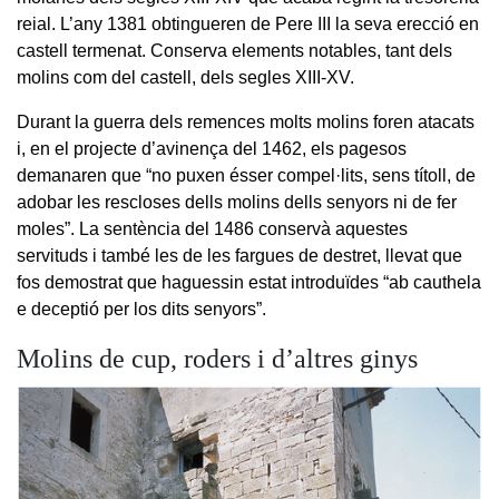
reial. L’any 1381 obtingueren de Pere III la seva erecció en
castell termenat. Conserva elements notables, tant dels
molins com del castell, dels segles XIII-XV.
Durant la guerra dels remences molts molins foren atacats
i, en el projecte d’avinença del 1462, els pagesos
demanaren que “no puxen ésser compel·lits, sens títoll, de
adobar les rescloses dells molins dells senyors ni de fer
moles”. La sentència del 1486 conservà aquestes
servituds i també les de les fargues de destret, llevat que
fos demostrat que haguessin estat introduïdes “ab cauthela
e deceptió per los dits senyors”.
Molins de cup, roders i d’altres ginys