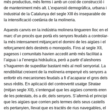
més productius, més ferms i amb un cost de construcció i
de manteniment més alt. L’expansió demogràfica, urbana i
industrial de la Catalunya del segle XIII és inseparable de
la intensificació coetània de la molineria.
Aquests canvis en la indústria molinera tingueren lloc en el
marc d’un procés que portà els senyors feudals a controlar-
la més intensament mitjançant el domini de les aigües i el
reforçament dels destrets o monopolis. Fins al segle XII,
pagesos i comunitats havien accedit amb més facilitat a
l’aigua i a l’energia hidràulica, però a partir d’aleshores
s’hagueren de supeditar bastant més al molí senyorial. La
rendibilitat creixent de la molineria empenyé els senyors a
enfortir els mecanismes feudals a fi d’acaparar el gros dels
seus rèdits. En aplicació del controvertit usatge
Stratae
(mitjan segle XII), s’entengué que les aigües corrents eren
de les potestats, és a dir, dels senyors. S’afermà el principi
que les aigües que corrien pels termes dels seus castells
els pertanyien, llevat que es tractés de rius navegables, el