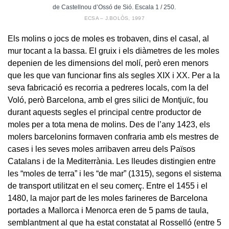
de Castellnou d’Ossó de Sió. Escala 1 / 250.
ECSA – J.BOLÒS, 1997
Els molins o jocs de moles es trobaven, dins el casal, al
mur tocant a la bassa. El gruix i els diàmetres de les moles
depenien de les dimensions del molí, però eren menors
que les que van funcionar fins als segles XIX i XX. Per a la
seva fabricació es recorria a pedreres locals, com la del
Voló, però Barcelona, amb el gres silici de Montjuïc, fou
durant aquests segles el principal centre productor de
moles per a tota mena de molins. Des de l’any 1423, els
molers barcelonins formaven confraria amb els mestres de
cases i les seves moles arribaven arreu dels Països
Catalans i de la Mediterrània. Les lleudes distingien entre
les “moles de terra” i les “de mar” (1315), segons el sistema
de transport utilitzat en el seu comerç. Entre el 1455 i el
1480, la major part de les moles farineres de Barcelona
portades a Mallorca i Menorca eren de 5 pams de taula,
semblantment al que ha estat constatat al Rosselló (entre 5