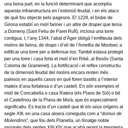
una bona part, en la funció determinant que acomplia
aquesta infraestructura en l’extorsió feudal, i en els atacs
de què fou objecte pels pagesos. El 1228, el bisbe de
Girona establí un molí fariner i un altre de draper que tenia
a Domeny (Sant Feliu de Paret Rufí), inclosa una torre
contigua. I, l’any 1344, l’abat d’Àger obligà l’emfiteuta dels
molins de farina, de draps i d’oli de l’Ametlla de Montsec a
edificar una torre per a defensar-los. També estava protegit
per una torre i casa forta el molí d’en Ribé, al Besòs (Santa
Coloma de Gramenet). La fortificació i el reflex constructiu
de la dimensió feudal del molins encara resten més
palesos en aquells casos en què foren bastits a l’interior
mateix d’una fortalesa o d’un castell. En són exemples el
molí de Concabella o casa Ratera (els Plans de Sió) o bé
el Castellnou de la Plana de Moià, que és especialment
significatiu. Es tracta d’un castell que té els seus orígens al
segle XIII, en una casa aloera coneguda com a “
domus de
Molendinis
”, que fou dels Planella, un llinatge noble
moianès dels segles XIII-XIV que acabà regint la tresoreria