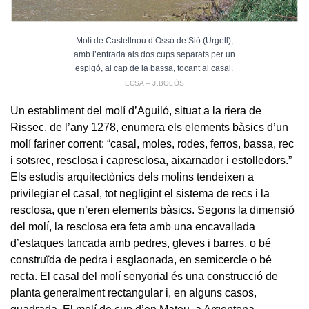
Molí de Castellnou d’Ossó de Sió (Urgell),
amb l’entrada als dos cups separats per un
espigó, al cap de la bassa, tocant al casal.
ECSA – J.BOLÒS
Un establiment del molí d’Aguiló, situat a la riera de
Rissec, de l’any 1278, enumera els elements bàsics d’un
molí fariner corrent: “casal, moles, rodes, ferros, bassa, rec
i sotsrec, resclosa i capresclosa, aixarnador i estolledors.”
Els estudis arquitectònics dels molins tendeixen a
privilegiar el casal, tot negligint el sistema de recs i la
resclosa, que n’eren elements bàsics. Segons la dimensió
del molí, la resclosa era feta amb una encavallada
d’estaques tancada amb pedres, gleves i barres, o bé
construïda de pedra i esglaonada, en semicercle o bé
recta. El casal del molí senyorial és una construcció de
planta generalment rectangular i, en alguns casos,