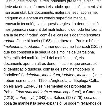
L’estudi dels molins i altres indústries presenta la dificultat
derivada de les reformes i els adobs que històricament s’hi
han acumulat. Els documents, malgrat el seu laconisme,
indiquen que encara es coneix superficialment la
renovació tecnològica d’aquests segles. La denominació
més genèrica i corrent del molí hidràulic de roda horitzontal
era la de molí “roder”, com és el cas dels dos “
molendinos
rodarios
” que hi havia (1163) a la ribera de Ponts o bé del
“
molendinum rodarium
” fariner que Jaume I concedí (1258)
que fos construït a la sèquia dels molins de Barcelona.
Més enllà del molí “roder” i del molí “de cup”, els
documents aporten altres denominacions que encara són
d’identificació dubtosa, com la dels molins “todolers” o
“todollers” (
todelarium
,
todelerium
,
tudulers
,
toallers…
) que
trobem esmentats el 1190 a Anglesola, a l’Espluga Calba,
on els anys 1204-06 se n’esmenten dos propietat de
Poblet (“
duo sunt todelaria et unum coperium
”), a Cardona
(1218), a Perpinyà (1343) o a Salses (1377-78), cosa que
posa de manifest la seva expansió. Si podem refiar-nos de