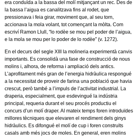
era conduïda a la bassa del molí mitjançant un rec. Des de
la bassa l’aigua es canalitzava fins al rodet, que
pressionava i feia girar, moviment que, al seu torn,
accionava la mola volant, tot començant la mòlta. Com
escriví Ramon Llull, “lo rodèe se mou pel poder de l’aigua,
e la mola se mou per lo poder de lo rodèe” (v. 1272).
En el decurs del segle XIII la molineria experimentà canvis
importants. Es consolidà una fase de construcció de nous
molins i, alhora, de reforma i ampliació dels antics.
L’aprofitament més gran de l’energia hidràulica respongué
a la necessitat de proveir de farina una població que havia
crescut, però també a l’impuls de l’activitat industrial. La
draperia, especialment, que esdevingué la indústria
principal, requeria durant el seu procés productiu el
concurs d’un molí draper. Al mateix temps foren introduïdes
millores tècniques que elevaren el rendiment dels ginys
hidràulics. Es difongué el molí de cup i foren construïts
casals amb més jocs de moles. En general, eren molins