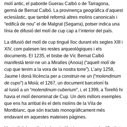
molí antic, el paborde Guerau Calbó o de Tarragona,
germà de Bernat Calbó. La provinença geogràfica d’aquest
eclesiàstic, que també reformà altres molins canonicals i
“edificà de nou” el de Malgrat (Segarra), potser indica una
línia de difusió del molí de cup cap a l’interior del país.
La difusió del molí de cup tingué lloc durant els segles XIII i
XIV, com palesen les restes arqueològiques i els
documents. El 1235, el bisbe de Vic Bernat Calbó
manifestà tenir-ne un a Miralles (Anoia) (“aquell molí de
cup que tenim a la vora de la nostra torre”). L’any 1258,
Jaume I donà llicència per a construir-ne un (“
molendinum
de cupo
”) a Moià; el 1267, un document barceloní fa
al·lusió a un “
molendinum cuberium
”, i, el 1399, a Torelló hi
havia el molí denominat de Cup. Un dels millors exemples
que ens ha arribat és el dels molins de la Vila de
Montblanc, que són tractats monogràficament més
endavant en aquestes mateixes pàgines.