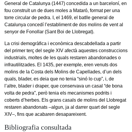
General de Catalunya (1447) concedida a un barceloní, en
fou construït un de dues moles a Mataró, format per una
torre circular de pedra. I, el 1469, el batlle general de
Catalunya concedí l’establiment de dos molins de vent al
senyor de Fonollar (Sant Boi de Llobregat).
La crisi demogràfica i econòmica descabdellada a partir
del primer terç del segle XIV afectà aquestes construccions
industrials, moltes de les quals restaren abandonades o
infrautilitzades. El 1435, per exemple, eren venuts dos
molins de la Costa dels Molins de Capellades, d’un dels
quals, blader, es deia que no tenia “sinó lo cup”, i, de
l’altre, blader i draper, que conservava un casal “de bona
volta de pedra”, però tenia els mecanismes podrits i
coberts d’herbes. Els grans casals de molins del Llobregat
restaren abandonats –algun, ja al darrer quart del segle
XIV–, fins que acabaren desapareixent.
Bibliografia consultada