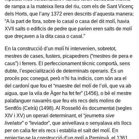
de rampa a la mateixa llera del riu, com els de Sant Vicenç
dels Horts, que l’any 1372 eren descrits d’aquesta manera:
“A la part de fora, sobre lo casal o casa del dit molí, havia
XVII salts o edificis de pedre que parien eren salts de molí
que dreçaven a la dita casa o casal.”
En la construcció d’un molí hi intervenien, sobretot,
mestres de cases, fusters, picapedrers (“mestres de pera e
caus”) i ferrers. El perfeccionament tècnic comportà, sens
dubte, l’especialització de determinats operaris. És un
procés poc conegut, però n’hi ha indicis, com són ara el
del cardoní que fou el “maestre del molí de l’oli, que va ab
aigua, que la vila de Àger ha fet fer” (1456), o bé el mestre
palafanguer navarrès que feu els recs dels molins de
Sentfós (Celrà) (1498). Al Rosselló és documentat (segles
XIV i XV) un operari determinant, el “
jeumetra sive
livelator
” o “leviador”, que anivellava o senyalava els llocs
per on calia fer els recs i establia el salt del molí. En
projectar-se la construcció d’un molí a Perpinyà, el 1361,