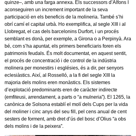
quinze–, amb una farga annexa. Els successors d’Alfons I
aconseguiren un increment important de la seva
participació en els beneficis de la molineria. També s’hi
obrí camí el capital urbà. Ho exemplifica, al segle XIII i al
Llobregat, el cas dels barcelonins Durfort, i un procés
semblant es donà, per exemple, a Girona o a Perpinyà. Ara
bé, com s’ha apuntat, els primers beneficiaris foren els
patrimonis feudals. És molt documentat, en aquest sentit,
el procés de concentració i de control de la indústria
molinera per monestirs i esglésies, és a dir, per senyors
eclesiàstics. Així, al Rosselló, a la fi del segle XIII la
majoria dels molins eren monàstics. Els sistemes
d’explotació predominants eren de caràcter indirecte
(emfiteusi, arrendament, a parts o “a mulneria”). El 1265, la
canònica de Solsona establí el molí dels Cups per la vida
del moliner i cinc anys del seu fill, pel cens anual de cent
sesters de forment, amb dret d’ús del bosc d’Olius “a obs
dels molins i de la peixera”.