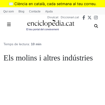
Vés
✉️
Ciència en català, cada setmana al teu correu.
al
➜
Subscriu-te al butlletí de Divulcat
.
Qui som
Blog
Contacte
Ajuda
contingut
Divulcat
Diccionari.cat
El teu portal del coneixement
Temps de lectura:
10 min
Els molins i altres indústries