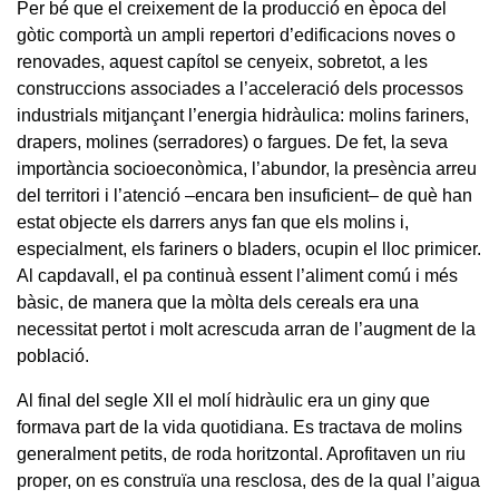
Per bé que el creixement de la producció en època del
gòtic comportà un ampli repertori d’edificacions noves o
renovades, aquest capítol se cenyeix, sobretot, a les
construccions associades a l’acceleració dels processos
industrials mitjançant l’energia hidràulica: molins fariners,
drapers, molines (serradores) o fargues. De fet, la seva
importància socioeconòmica, l’abundor, la presència arreu
del territori i l’atenció –encara ben insuficient– de què han
estat objecte els darrers anys fan que els molins i,
especialment, els fariners o bladers, ocupin el lloc primicer.
Al capdavall, el pa continuà essent l’aliment comú i més
bàsic, de manera que la mòlta dels cereals era una
necessitat pertot i molt acrescuda arran de l’augment de la
població.
Al final del segle XII el molí hidràulic era un giny que
formava part de la vida quotidiana. Es tractava de molins
generalment petits, de roda horitzontal. Aprofitaven un riu
proper, on es construïa una resclosa, des de la qual l’aigua