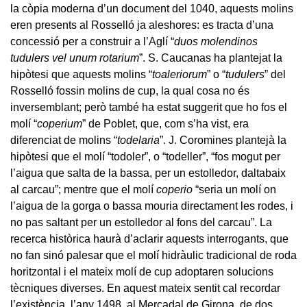
la còpia moderna d’un document del 1040, aquests molins
eren presents al Rosselló ja aleshores: es tracta d’una
concessió per a construir a l’Aglí “
duos molendinos
tudulers vel unum rotarium
”. S. Caucanas ha plantejat la
hipòtesi que aquests molins “
toaleriorum
” o “
tudulers
” del
Rosselló fossin molins de cup, la qual cosa no és
inversemblant; però també ha estat suggerit que ho fos el
molí “
coperium
” de Poblet, que, com s’ha vist, era
diferenciat de molins “
todelaria
”. J. Coromines plantejà la
hipòtesi que el molí “todoler”, o “todeller”, “fos mogut per
l’aigua que salta de la bassa, per un estolledor, daltabaix
al carcau”; mentre que el molí
coperio
“seria un molí on
l’aigua de la gorga o bassa mouria directament les rodes, i
no pas saltant per un estolledor al fons del carcau”. La
recerca històrica haurà d’aclarir aquests interrogants, que
no fan sinó palesar que el molí hidràulic tradicional de roda
horitzontal i el mateix molí de cup adoptaren solucions
tècniques diverses. En aquest mateix sentit cal recordar
l’existència, l’any 1498, al Mercadal de Girona, de dos