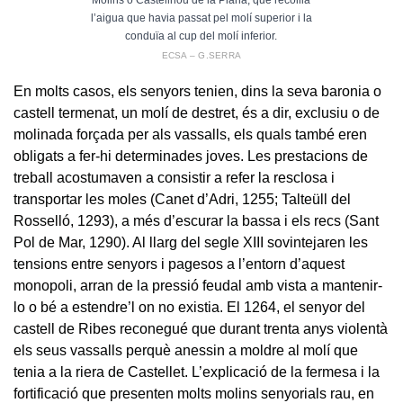
l’aigua que havia passat pel molí superior i la
conduïa al cup del molí inferior.
ECSA – G.SERRA
En molts casos, els senyors tenien, dins la seva baronia o
castell termenat, un molí de destret, és a dir, exclusiu o de
molinada forçada per als vassalls, els quals també eren
obligats a fer-hi determinades joves. Les prestacions de
treball acostumaven a consistir a refer la resclosa i
transportar les moles (Canet d’Adri, 1255; Talteüll del
Rosselló, 1293), a més d’escurar la bassa i els recs (Sant
Pol de Mar, 1290). Al llarg del segle XIII sovintejaren les
tensions entre senyors i pagesos a l’entorn d’aquest
monopoli, arran de la pressió feudal amb vista a mantenir-
lo o bé a estendre’l on no existia. El 1264, el senyor del
castell de Ribes reconegué que durant trenta anys violentà
els seus vassalls perquè anessin a moldre al molí que
tenia a la riera de Castellet. L’explicació de la fermesa i la
fortificació que presenten molts molins senyorials rau, en