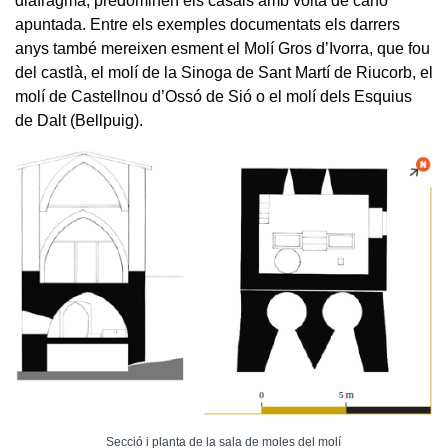
diafragma, predominen els casals amb volta de canó
apuntada. Entre els exemples documentats els darrers
anys també mereixen esment el Molí Gros d’Ivorra, que fou
del castlà, el molí de la Sinoga de Sant Martí de Riucorb, el
molí de Castellnou d’Ossó de Sió o el molí dels Esquius
de Dalt (Bellpuig).
Secció i planta de la sala de moles del molí