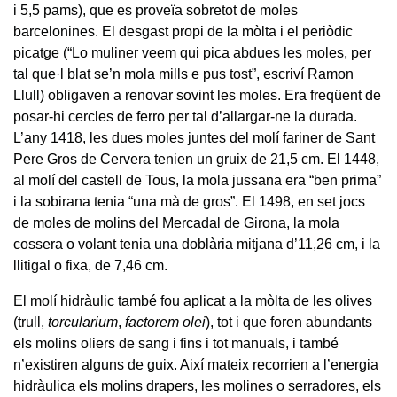
i 5,5 pams), que es proveïa sobretot de moles
barcelonines. El desgast propi de la mòlta i el periòdic
picatge (“Lo muliner veem qui pica abdues les moles, per
tal que·l blat se’n mola mills e pus tost”, escriví Ramon
Llull) obligaven a renovar sovint les moles. Era freqüent de
posar-hi cercles de ferro per tal d’allargar-ne la durada.
L’any 1418, les dues moles juntes del molí fariner de Sant
Pere Gros de Cervera tenien un gruix de 21,5 cm. El 1448,
al molí del castell de Tous, la mola jussana era “ben prima”
i la sobirana tenia “una mà de gros”. El 1498, en set jocs
de moles de molins del Mercadal de Girona, la mola
cossera o volant tenia una doblària mitjana d’11,26 cm, i la
llitigal o fixa, de 7,46 cm.
El molí hidràulic també fou aplicat a la mòlta de les olives
(trull,
torcularium
,
factorem olei
), tot i que foren abundants
els molins oliers de sang i fins i tot manuals, i també
n’existiren alguns de guix. Així mateix recorrien a l’energia
hidràulica els molins drapers, les molines o serradores, els