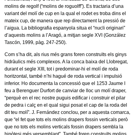
molins de regolf (“molins de roguolff”). Es tractaria d’una
variant del molí de cup en la qual el rodet es troba dins el
mateix cup, de manera que rep directament la pressió de
l’aigua. La bibliografia espanyola situa el “nucli originari”
d’aquests molins a l’Aragó, a mitjan segle XVI (González
Tascón, 1999, pàg. 247-250).
Com s’ha dit, als rius més grans foren construïts els ginys
hidràulics més complexos. A la conca baixa del Llobregat,
durant el segle XIII, tot i predominar-hi el molí de roda
horitzontal, també n’hi hagué de roda vertical i impulsió
inferior. Ho documenta la concessió que el 1253 Jaume I
feu a Berenguer Durfort de canviar de lloc un molí draper,
“perquè en el rec nostre puguis edificar i construir el pilar
de pedra i calç en el qual sigui posat el cap de la roda del
dit teu molí”. J. Fernández conclou, per a aquesta comarca,
que “el fet que tots els molins drapers fossin verticals però
que no tots els molins verticals fossin drapers sembla la
hipòtesi més versemblant”. També foren construïts molins