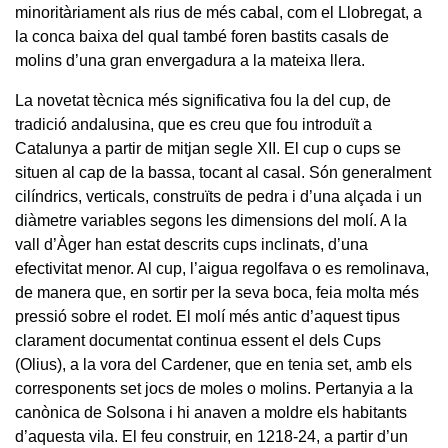
minoritàriament als rius de més cabal, com el Llobregat, a
la conca baixa del qual també foren bastits casals de
molins d’una gran envergadura a la mateixa llera.
La novetat tècnica més significativa fou la del cup, de
tradició andalusina, que es creu que fou introduït a
Catalunya a partir de mitjan segle XII. El cup o cups se
situen al cap de la bassa, tocant al casal. Són generalment
cilíndrics, verticals, construïts de pedra i d’una alçada i un
diàmetre variables segons les dimensions del molí. A la
vall d’Àger han estat descrits cups inclinats, d’una
efectivitat menor. Al cup, l’aigua regolfava o es remolinava,
de manera que, en sortir per la seva boca, feia molta més
pressió sobre el rodet. El molí més antic d’aquest tipus
clarament documentat continua essent el dels Cups
(Olius), a la vora del Cardener, que en tenia set, amb els
corresponents set jocs de moles o molins. Pertanyia a la
canònica de Solsona i hi anaven a moldre els habitants
d’aquesta vila. El feu construir, en 1218-24, a partir d’un