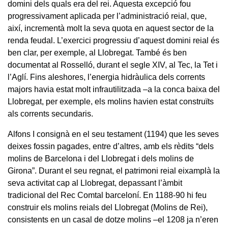
domini dels quals era del rei. Aquesta excepció fou
progressivament aplicada per l’administració reial, que,
així, incrementà molt la seva quota en aquest sector de la
renda feudal. L’exercici progressiu d’aquest domini reial és
ben clar, per exemple, al Llobregat. També és ben
documentat al Rosselló, durant el segle XIV, al Tec, la Tet i
l’Aglí. Fins aleshores, l’energia hidràulica dels corrents
majors havia estat molt infrautilitzada –a la conca baixa del
Llobregat, per exemple, els molins havien estat construïts
als corrents secundaris.
Alfons I consignà en el seu testament (1194) que les seves
deixes fossin pagades, entre d’altres, amb els rèdits “dels
molins de Barcelona i del Llobregat i dels molins de
Girona”. Durant el seu regnat, el patrimoni reial eixamplà la
seva activitat cap al Llobregat, depassant l’àmbit
tradicional del Rec Comtal barceloní. En 1188-90 hi feu
construir els molins reials del Llobregat (Molins de Rei),
consistents en un casal de dotze molins –el 1208 ja n’eren