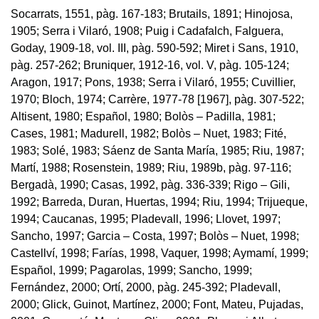
Socarrats, 1551, pàg. 167-183; Brutails, 1891; Hinojosa,
1905; Serra i Vilaró, 1908; Puig i Cadafalch, Falguera,
Goday, 1909-18, vol. III, pàg. 590-592; Miret i Sans, 1910,
pàg. 257-262; Bruniquer, 1912-16, vol. V, pàg. 105-124;
Aragon, 1917; Pons, 1938; Serra i Vilaró, 1955; Cuvillier,
1970; Bloch, 1974; Carrère, 1977-78 [1967], pàg. 307-522;
Altisent, 1980; Español, 1980; Bolòs – Padilla, 1981;
Cases, 1981; Madurell, 1982; Bolòs – Nuet, 1983; Fité,
1983; Solé, 1983; Sáenz de Santa María, 1985; Riu, 1987;
Martí, 1988; Rosenstein, 1989; Riu, 1989b, pàg. 97-116;
Bergadà, 1990; Casas, 1992, pàg. 336-339; Rigo – Gili,
1992; Barreda, Duran, Huertas, 1994; Riu, 1994; Trijueque,
1994; Caucanas, 1995; Pladevall, 1996; Llovet, 1997;
Sancho, 1997; Garcia – Costa, 1997; Bolòs – Nuet, 1998;
Castellví, 1998; Farías, 1998, Vaquer, 1998; Aymamí, 1999;
Español, 1999; Pagarolas, 1999; Sancho, 1999;
Fernández, 2000; Ortí, 2000, pàg. 245-392; Pladevall,
2000; Glick, Guinot, Martínez, 2000; Font, Mateu, Pujadas,