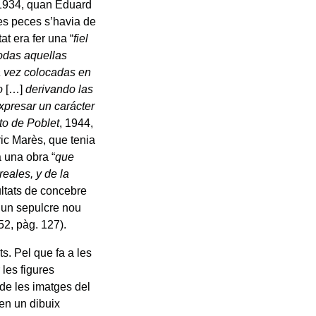
y 1934, quan Eduard
es peces s’havia de
at era fer una “
fiel
todas aquellas
a vez colocadas en
o
[…]
derivando las
xpresar un carácter
to de Poblet
, 1944,
ric Marès, que tenia
 una obra “
que
eales, y de la
ultats de concebre
e un sepulcre nou
952, pàg. 127).
ts. Pel que fa a les
 les figures
e les imatges del
 en un dibuix