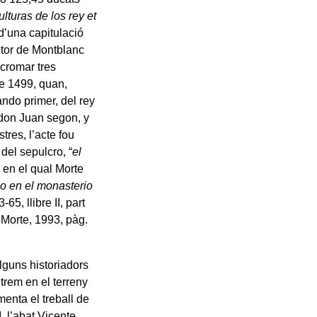
ulturas de los rey et
r d’una capitulació
ntor de Montblanc
cromar tres
de 1499, quan,
ando primer, del rey
y don Juan segon, y
tres, l’acte fou
 del sepulcro, “
el
 en el qual Morte
ho en el monasterio
-65, llibre II, part
i Morte, 1993, pàg.
alguns historiadors
trem en el terreny
menta el treball de
, l’abat Vicente