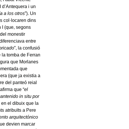
I d’Antequera i un
a a los otros
”). Un
s col·locaren dins
n I (que, segons
 del monestir
 diferenciava entre
bricado
”, la confusió
e la tomba de Ferran
segura que Morlanes
cumentada que
era (que ja existia a
re del panteó reial
afirma que “
el
antenido in situ por
r en el dibuix que la
s atribuïts a Pere
nto arquitectónico
s que devien marcar