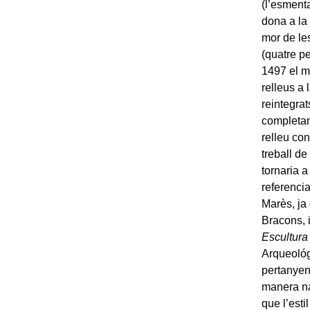
(l’esmenta
dona a la 
mor de le
(quatre pe
1497 el m
relleus a
reintegra
completam
relleu con
treball de
tornaria a
referenci
Marès, ja 
Bracons, 
Escultura 
Arqueológ
pertanyen
manera nat
que l’esti