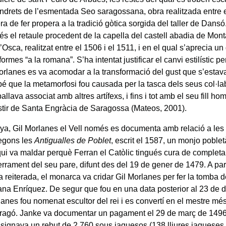
 indrets de l’esmentada Seo saragossana, obra realitzada entre e
 de fer propera a la tradició gòtica sorgida del taller de Dansó.
és el retaule procedent de la capella del castell abadia de Mont
’Osca, realitzat entre el 1506 i el 1511, i en el qual s’aprecia u
formes “a la romana”. S’ha intentat justificar el canvi estilístic p
orlanes es va acomodar a la transformació del gust que s’estav
bé que la metamorfosi fou causada per la tasca dels seus col·la
ballava associat amb altres artífexs, i fins i tot amb el seu fill h
tir de Santa Engràcia de Saragossa (Mateos, 2001).
ya, Gil Morlanes el Vell només es documenta amb relació a les
egons les
Antigualles de Poblet
, escrit el 1587, un monjo pobl
qui va maldar perquè Ferran el Catòlic tingués cura de completar
errament del seu pare, difunt des del 19 de gener de 1479. A par
a reiterada, el monarca va cridar Gil Morlanes per fer la tomba de
ana Enríquez. De segur que fou en una data posterior al 23 de
anes fou nomenat escultor del rei i es convertí en el mestre més
ragó. Janke va documentar un pagament el 29 de març de 1496, 
signava un rebut de 2 760 sous jaquesos (138 lliures jaqueses