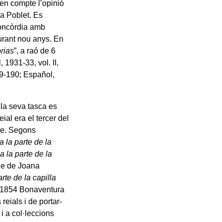
 en compte l’opinió
a Poblet. Es
concòrdia amb
urant nou anys. En
orias
”, a raó de 6
 1931-33, vol. II,
89-190; Español,
 la seva tasca es
ial era el tercer del
gue. Segons
a la parte de la
a la parte de la
tge de Joana
rte de la capilla
el 1854 Bonaventura
eials i de portar-
 i a col·leccions