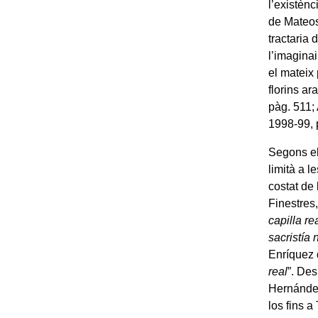
l’existènc
de Mateos
tractaria d
l’imagina
el mateix 
florins ar
pàg. 511;
1998-99, 
Segons el
limità a l
costat de 
Finestres,
capilla re
sacristía
Enríquez 
real
”. De
Hernández
los fins a