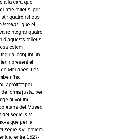
ue a la cara que
quatre relleus, per
tir quatre relleus
 istorias
” que el
a reintegrar quatre
n d’aquests relleus
 cosa estem
egir al conjunt un
tenir present el
t de Morlanes, i es
també n’ha
u aprofitat per
 de forma justa, per
atge al volum
 pobletana del Museo
 del segle XIV i
mava que per la
del segle XV (creiem
ventual entre 1527-