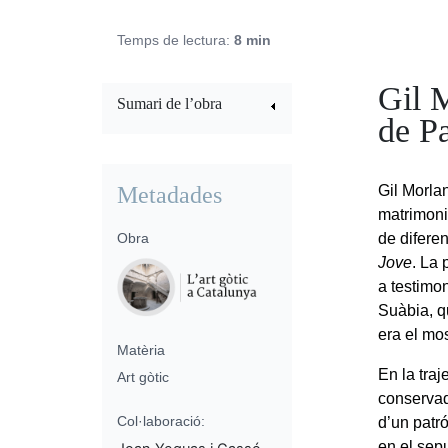
Temps de lectura:
8 min
Gil M
Sumari de l’obra
de P
Metadades
Gil Morla
matrimoni,
Obra
de difere
Jove
. La
a testimo
Suàbia, q
era el mo
Matèria
En la tra
Art gòtic
conservade
Col·laboració:
d’un patró
en el sep