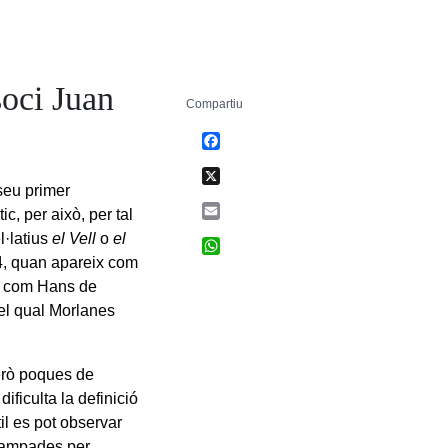
soci Juan
Compartiu
Facebook
X
seu primer
Email
c, per això, per tal
l·latius
el Vell
o
el
WhatsApp
74, quan apareix com
ut com Hans de
el qual Morlanes
però poques de
ificulta la definició
til es pot observar
scampades per