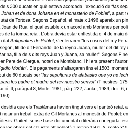
rt dels 300 ducats en què estava acordada l’execució de “
las sep
 Johan et de dona Johana en el monasterio de Poblet
”, a parti
 ciutat de Tortosa. Segons Español, el mateix 1496 apareix un pi
Joan de Rua, el qual estableix un acord amb Morlanes per poli
s de la tomba reial. L’obra devia estar enllestida el 4 de maig 
 citat
Antigualles de Poblet
, s’enterraren “los cosos del rey Ferr
egon, fill de dit Ferrando, de la reyna Juana, muller del dit re
rina, filla dels dits reys Juan y Juana, sa muller”. Segons Fines
 per Pere de Clergue, notari de Montblanc, i hi era present l’autor
gidio Morlán
”. Els pagaments s’allargaren fins el 1503, moment
but de 60 ducats per “
las sepulturas de alabastro que yo he fec
 para los padre et madre del rey nuestro senyor
” (Finestres, 1753
tació III, paràgraf 8; Morte, 1981, pàg. 222; Janke, 1989, doc. 6, 
-190).
 desídia que els Trastàmara havien tingut vers el panteó reial, 
 notar un treball extra de Gil Morlanes al monestir de Poblet: en
pòtesis. Guitert, sense base documental o literària coneguda, es
n les obres del claustre alt pobletà a mitjan 1501. Al segle XVII