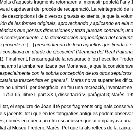
 Molts d’aquests fragments retornaren al monestir pobletà l’an
va al capdavant del procés de recuperació. La reintegració de l
ir de descripcions i de diversos gravats existents, ja que la volunt
ión de les formes originals, aprovechando y aplicando en ella 
ténticas que por sus dimensiones y traza puedan contribuir, un
ón correspondiente, a la demostración arqueológica del conjunt
si procediere
[…]
prescindiendo de todo aquellos que tienda a e
o constituya un alarde de ejecución
” (
Memoria del Real Patrona
). Finalment, l’encarregat de la restauració fou l’escultor Frede
ma amb la tomba realitzada per Morlanes, ja que la considerava
 especialmente con la sobria concepción de los otros sepulcros r
 catalana trescentista en general
”. Marès no va superar les dific
e no unitari i, per desgràcia, en feu una recreació, inventant-s
, 1753-65, llibre I, part XXII, dissertació V, paràgraf 8; Marès, 1
litat, el sepulcre de Joan II té pocs fragments originals conserva
ls jacents, tot i que en les fotografies antigues podem observar
es, només en queda un elm escadusser que acompanyava una d
diat al Museu Frederic Marès. Pel que fa als relleus de la caixa,