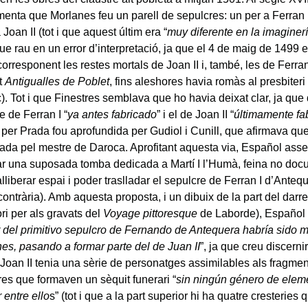
enta que Morlanes feu un parell de sepulcres: un per a Ferran 
a Joan II (tot i que aquest últim era “
muy diferente en la imaginerí
ue rau en un error d’interpretació, ja que el 4 de maig de 1499 e
orresponent les restes mortals de Joan II i, també, les de Ferra
t
Antigualles de Poblet
, fins aleshores havia romàs al presbiteri
). Tot i que Finestres semblava que ho havia deixat clar, ja que
e de Ferran I “
ya antes fabricado
” i el de Joan II “
últimamente fa
per Prada fou aprofundida per Gudiol i Cunill, que afirmava qu
bada pel mestre de Daroca. Aprofitant aquesta via, Español as
ar una suposada tomba dedicada a Martí I l’Humà, feina no do
liberar espai i poder traslladar el sepulcre de Ferran I d’Antequ
ontrària). Amb aquesta proposta, i un dibuix de la part del darre
ri per als gravats del
Voyage pittoresque
de Laborde), Español 
ur del primitivo sepulcro de Fernando de Antequera habría sido m
nes, pasando a formar parte del de Juan II
”, ja que creu discerni
Joan II tenia una sèrie de personatges assimilables als fragment
ures que formaven un sèquit funerari “
sin ningún género de eleme
 entre ello
s” (tot i que a la part superior hi ha quatre cresterie