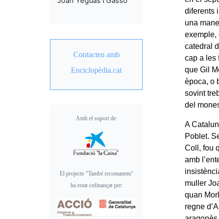
Joan Yeguas i Gassó
diferents
una manera
exemple, 
catedral d
Contacteu amb
cap a les 
que Gil M
Enciclopèdia.cat
època, o 
sovint tre
del mones
Amb el suport de:
A Catalun
Poblet. S
Coll, fou 
amb l’ent
insistènci
El projecte "També recomanem"
muller Jo
ha estat cofinançat per:
quan Morl
regne d’A
aragonès 