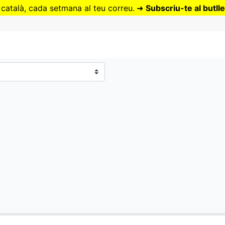
Vés
 català, cada setmana al teu correu.
➜
Subscriu-te al butlle
al
contingut