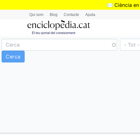
✉️
Ciència en
Qui som
Blog
Contacte
Ajuda
El teu portal del coneixement