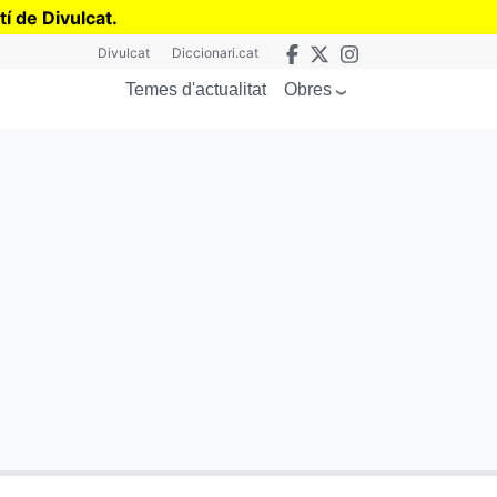
tí de Divulcat
.
Divulcat
Diccionari.cat
Obres
Temes d'actualitat