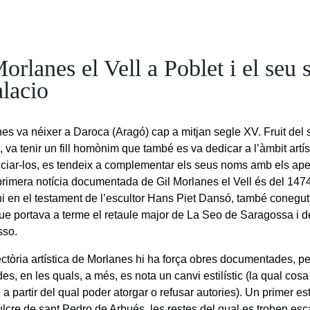
orlanes el Vell a Poblet i el seu 
alacio
nes va néixer a Daroca (Aragó) cap a mitjan segle XV. Fruit del 
 va tenir un fill homònim que també es va dedicar a l’àmbit artísti
nciar-los, es tendeix a complementar els seus noms amb els ape
 primera notícia documentada de Gil Morlanes el Vell és del 14
ni en el testament de l’escultor Hans Piet Dansó, també coneg
ue portava a terme el retaule major de La Seo de Saragossa i d
sso.
jectòria artística de Morlanes hi ha força obres documentades, 
s, en les quals, a més, es nota un canvi estilístic (la qual cosa d
 a partir del qual poder atorgar o refusar autories). Un primer es
ulcre de sant Pedro de Arbués, les restes del qual es troben e