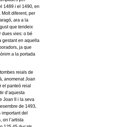
l 1489 i el 1490, en
 Molt diferent, per
aragó, ara a la
n gust que tendeix
er dues vies: o bé
a gestant en aquella
boradors, ja que
omònim a la portada
 tombes reials de
età, anomenat Joan
 el panteó reial
tir d’aquesta
 Joan II i la seva
 desembre de 1493,
 important del
on l’artista
 o 125,45 ducats