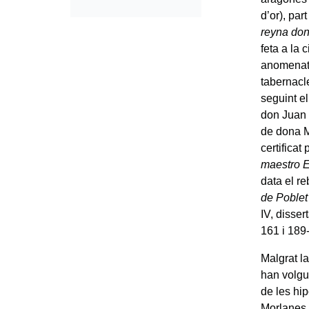
d’or), pa
reyna don
feta a la
anomenat 
tabernacle
seguint el
don Juan s
de dona Ma
certificat
maestro E
data el re
de Poblet
IV, disser
161 i 189
Malgrat la
han volgut
de les hi
Morlanes e