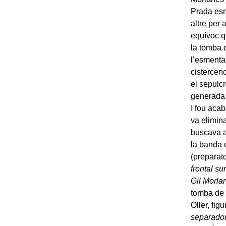
Prada esm
altre per 
equívoc q
la tomba c
l’esmenta
cistercenc
el sepulcr
generada 
I fou aca
va elimin
buscava al
la banda c
(preparato
frontal s
Gil Morla
tomba de 
Oller, fig
separador