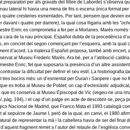
t preparatori per als gravats del llibre de Laborde) s’observa q
nau lateral hi havia una mena de fris o escena única format per 
s quatre cresteries esmentades. Per tant, pensem que devien exis
r davant i quatre per darrere), la qual cosa lligaria amb les “
ocho
estre Enric es comprometia a fer per a Morlanes. Marès només v
 la cara de la nau principal. Español dubta de la procedència d’u
ts, en concret del segon començant per l’esquerra, amb la qual
ent d’acord. La mateixa Español proposa, també amb encert, af
servat al Museu Frederic Marès. Ara bé, per a l’atribució caldria 
 mestre Enric, fet que suposaria la presència d’un altre assisten
 contrastar la dificultat per definir el seu estil. La historiografia 
at tres bocins més: un d’esmentat per Duran i Sanpere i que no fo
que es troba al Museu de Poblet; un cap d’eclesiàstic adjudicat,
i que es conserva al Museu Episcopal de Vic (vegeu-ne una im
I
, pàg. 194), i el cap d’un patge en acte de descobrir-se, peça
ico Nacional de Madrid, que Franco Mata el 1993 catalogà com
t al sepulcre de Jaume I, però de la qual, en canvi, el 1980 afir
ural de representar la mà i la cabellera havia de ser del final 
l d’aquest fragment remet a l’autor del retaule de l’església con