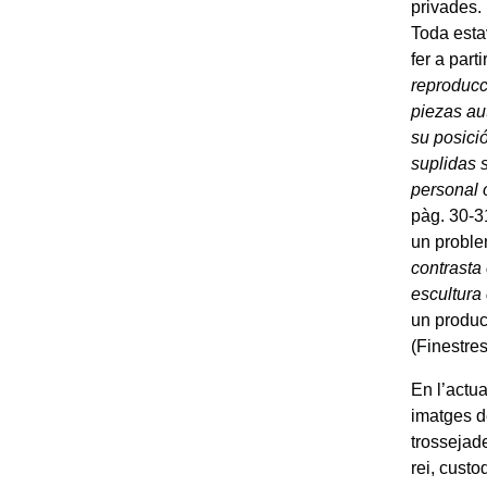
privades.
Toda esta
fer a part
reproducc
piezas au
su posici
suplidas 
personal 
pàg. 30-31
un proble
contrasta
escultura
un product
(Finestres
En l’actua
imatges de
trossejad
rei, custo