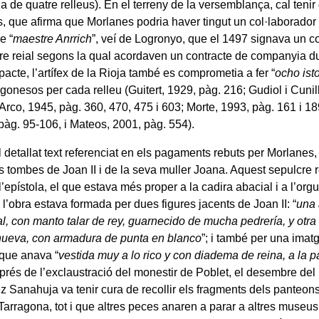
ia de quatre relleus). En el terreny de la versemblança, cal tenir
, que afirma que Morlanes podria haver tingut un col·laborador 
e “
maestre Anrrich
”, veí de Logronyo, que el 1497 signava un 
ire reial segons la qual acordaven un contracte de companyia d
pacte, l’artífex de la Rioja també es comprometia a fer “
ocho ist
agonesos per cada relleu (Guitert, 1929, pàg. 216; Gudiol i Cunill,
 Arco, 1945, pàg. 360, 470, 475 i 603; Morte, 1993, pàg. 161 i 1
pàg. 95-106, i Mateos, 2001, pàg. 554).
 detallat text referenciat en els pagaments rebuts per Morlanes,
es tombes de Joan II i de la seva muller Joana. Aquest sepulcre re
l’epístola, el que estava més proper a la cadira abacial i a l’or
 l’obra estava formada per dues figures jacents de Joan II: “
una 
al, con manto talar de rey, guarnecido de mucha pedrería, y otra 
 nueva, con armadura de punta en blanco
”; i també per una ima
que anava “
vestida muy a lo rico y con diadema de reina, a la pa
sprés de l’exclaustració del monestir de Poblet, el desembre d
 Sanahuja va tenir cura de recollir els fragments dels panteons r
 Tarragona, tot i que altres peces anaren a parar a altres museus