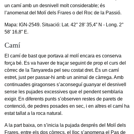
un camí amb un desnivell molt considerable; és
l’anomenat del Molí dels Frares o del Roc de la Passió.
Mapa: IGN-2549. Situació: Lat. 42° 28’ 35,4” N - Long. 2°
58’ 16,8” E.
Camí
El camí de bast que portava al molí encara es conserva
força bé. Es va haver de traçar seguint de prop el curs del
còrrec de la Tanyareda pel seu costat dret. És un camí
estret, just per passar-hi amb un animal de càrrega. Amb
continuades giragonses s’aconseguí guanyar el desnivell
sense les pujades excessives que el pendent semblaria
exigir. En diferents punts s’observen restes de parets de
contenció, de pedres posades en sec, i en altres el camí ha
estat tallat a la roca natural.
A la part baixa, on s’inicia la pujada després del Molí dels
Frares, entre els dos còrrecs, el lloc s’anomena el Pas de