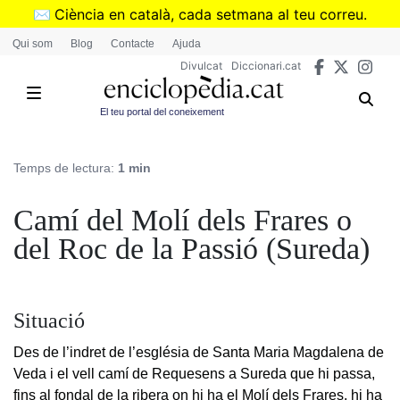
Vés
✉️
Ciència en català, cada setmana al teu correu.
al
➜
Subscriu-te al butlletí de Divulcat
.
Qui som
Blog
Contacte
Ajuda
contingut
Divulcat
Diccionari.cat
El teu portal del coneixement
Temps de lectura:
1 min
Camí del Molí dels Frares o
del Roc de la Passió (Sureda)
Situació
Des de l’indret de l’església de Santa Maria Magdalena de
Veda i el vell camí de Requesens a Sureda que hi passa,
fins al fondal de la ribera on hi ha el Molí dels Frares, hi ha