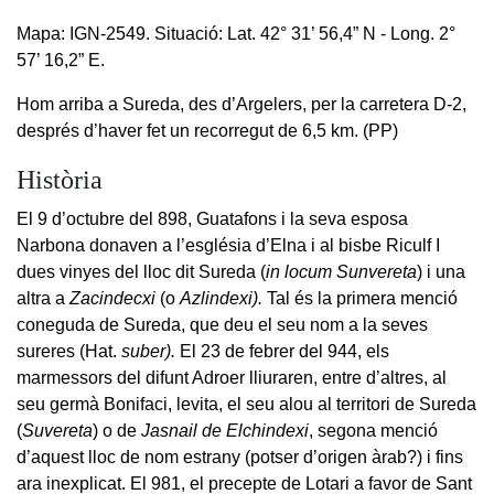
Mapa: IGN-2549. Situació: Lat. 42° 31’ 56,4” N - Long. 2°
57’ 16,2” E.
Hom arriba a Sureda, des d’Argelers, per la carretera D-2,
després d’haver fet un recorregut de 6,5 km. (PP)
Història
El 9 d’octubre del 898, Guatafons i la seva esposa
Narbona donaven a l’església d’Elna i al bisbe Riculf I
dues vinyes del lloc dit Sureda (
in locum Sunvereta
) i una
altra a
Zacindecxi
(o
Azlindexi).
Tal és la primera menció
coneguda de Sureda, que deu el seu nom a la seves
sureres (Hat.
suber).
El 23 de febrer del 944, els
marmessors del difunt Adroer lliuraren, entre d’altres, al
seu germà Bonifaci, levita, el seu alou al territori de Sureda
(
Suvereta
) o de
Jasnail de Elchindexi
, segona menció
d’aquest lloc de nom estrany (potser d’origen àrab?) i fins
ara inexplicat. El 981, el precepte de Lotari a favor de Sant