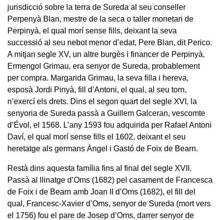
jurisdicció sobre la terra de Sureda al seu conseller
Perpenyà Blan, mestre de la seca o taller monetari de
Perpinyà, el qual morí sense fills, deixant la seva
successió al seu nebot menor d’edat, Pere Blan, dit Perico.
A mitjan segle XV, un altre burgès i financer de Perpinyà,
Ermengol Grimau, era senyor de Sureda, probablement
per compra. Margarida Grimau, la seva filla i hereva,
esposà Jordi Pinyà, fill d’Antoni, el qual, al seu torn,
n’exercí els drets. Dins el segon quart del segle XVI, la
senyoria de Sureda passà a Guillem Galceran, vescomte
d’Évol, el 1568. L’any 1593 fou adquirida per Rafael Antoni
Daví, el qual morí sense fills el 1602, deixant el seu
heretatge als germans Àngel i Gastó de Foix de Bearn.
Restà dins aquesta família fins al final del segle XVII.
Passà al llinatge d’Oms (1682) pel casament de Francesca
de Foix i de Bearn amb Joan II d’Oms (1682), el fill del
qual, Francesc-Xavier d’Oms, senyor de Sureda (mort vers
el 1756) fou el pare de Josep d’Oms, darrer senyor de