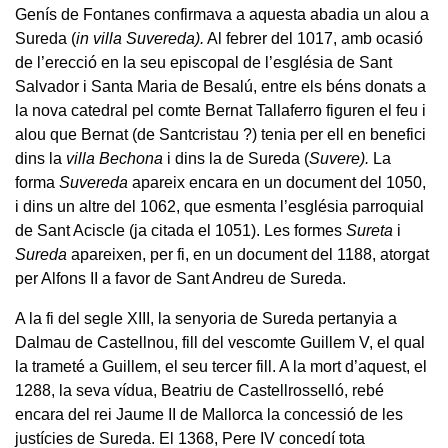
Genís de Fontanes confirmava a aquesta abadia un alou a
Sureda (
in villa Suvereda).
Al febrer del 1017, amb ocasió
de l’erecció en la seu episcopal de l’església de Sant
Salvador i Santa Maria de Besalú, entre els béns donats a
la nova catedral pel comte Bernat Tallaferro figuren el feu i
alou que Bernat (de Santcristau ?) tenia per ell en benefici
dins la
villa Bechona
i dins la de Sureda (
Suvere).
La
forma
Suvereda
apareix encara en un document del 1050,
i dins un altre del 1062, que esmenta l’església parroquial
de Sant Aciscle (ja citada el 1051). Les formes
Sureta
i
Sureda
apareixen, per fi, en un document del 1188, atorgat
per Alfons II a favor de Sant Andreu de Sureda.
A la fi del segle XIII, la senyoria de Sureda pertanyia a
Dalmau de Castellnou, fill del vescomte Guillem V, el qual
la trameté a Guillem, el seu tercer fill. A la mort d’aquest, el
1288, la seva vídua, Beatriu de Castellrosselló, rebé
encara del rei Jaume II de Mallorca la concessió de les
justícies de Sureda. El 1368, Pere IV concedí tota