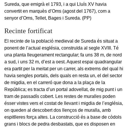
Sureda, que emigrà el 1793, i a qui Lluís XV havia
convertit en marquès d’Oms (agost del 1767), com a
senyor d’Oms, Tellet, Bages i Sureda. (PP)
Recinte fortificat
El recinte de la població medieval de Sureda és situat a
ponent de l’actual església, construïda al segle XVIII. Té
una planta lleugerament rectangular; fa uns 38 m, de nord
a sud, i uns 32 m, d’est a oest. Aquest espai quadrangular
era partit per la meitat per un carrer, als extrems del qual hi
havia sengles portals, dels quals en resta un, el del sector
de migdia, en el carreró que dona a la plaça de la
República; es tracta d’un portal adovellat, de mig punt i un
tram de passadís cobert. Les restes de muralles poden
ésser vistes vers el costat de llevant i migdia de l’església,
on queden al descobert dos llenços de muralla, amb
espitlleres força altes. La construcció és a base de còdols
grans i blocs de pedra desbastats, que es disposen en