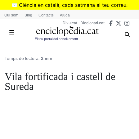
Vés
✉️
Ciència en català, cada setmana al teu correu.
al
➜
Subscriu-te al butlletí de Divulcat
.
Qui som
Blog
Contacte
Ajuda
contingut
Divulcat
Diccionari.cat
El teu portal del coneixement
Temps de lectura:
2 min
Vila fortificada i castell de
Sureda