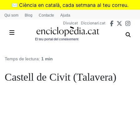
Vés
✉️
Ciència en català, cada setmana al teu correu.
al
➜
Subscriu-te al butlletí de Divulcat
.
Qui som
Blog
Contacte
Ajuda
contingut
Divulcat
Diccionari.cat
El teu portal del coneixement
Temps de lectura:
1 min
Castell de Civit (Talavera)