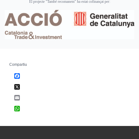
El projecte "També recomanem" ha estat cofinançat per:
Compartiu
Facebook
X
Email
WhatsApp