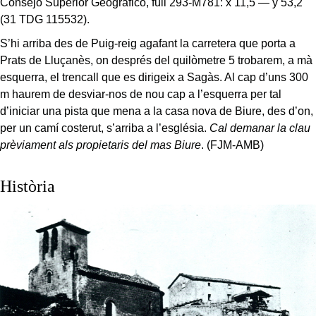
Consejo Superior Geográfico, full 293-M781: x 11,5 — y 53,2
(31 TDG 115532).
S’hi arriba des de Puig-reig agafant la carretera que porta a
Prats de Lluçanès, on després del quilòmetre 5 trobarem, a mà
esquerra, el trencall que es dirigeix a Sagàs. Al cap d’uns 300
m haurem de desviar-nos de nou cap a l’esquerra per tal
d’iniciar una pista que mena a la casa nova de Biure, des d’on,
per un camí costerut, s’arriba a l’església.
Cal demanar la clau
prèviament als propietaris del mas Biure
. (FJM-AMB)
Història