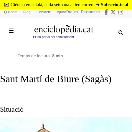
Vés
✉️
Ciència en català, cada setmana al teu correu.
➜
Subscriu-te al
al
Divulcat
Diccionari.cat
Qui som
Blog
Contacte
Ajuda
butlletí de Divulcat
.
contingut
El teu portal del coneixement
Temps de lectura:
8 min
Sant Martí de Biure (Sagàs)
Situació