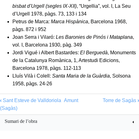
bisbat d’Urgell (segles IX-XII)
, “Urgellia”, vol. I, La Seu
d’Urgell 1978, pàgs. 73, 133 i 134
Petrus de Marca:
Marca Hispànica
, Barcelona 1968,
pàgs. 872 i 952
Joan Serra i Vilaró:
Les Baronies de Pinós i Mataplana
,
vol. I, Barcelona 1930, pàg. 349
Jordi Vigué i Albert Bastardes:
El Berguedà
, Monuments
de la Catalunya Romànica, 1, Artestudi Edicions,
Barcelona 1978, pàgs. 112-113
Lluís Vilà i Colell:
Santa Maria de la Guàrdia
, Solsona
1958, pàgs. 24-26
‹
Sant Esteve de Valldoriola
Amunt
Torre de Sagàs
›
(Sagàs)
Sumari de l’obra