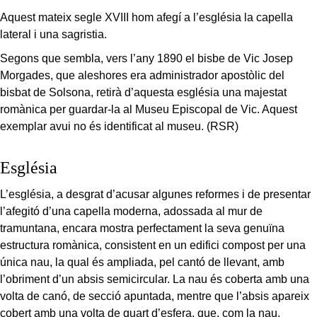
Aquest mateix segle XVIII hom afegí a l’església la capella
lateral i una sagristia.
Segons que sembla, vers l’any 1890 el bisbe de Vic Josep
Morgades, que aleshores era administrador apostòlic del
bisbat de Solsona, retirà d’aquesta església una majestat
romànica per guardar-la al Museu Episcopal de Vic. Aquest
exemplar avui no és identificat al museu. (RSR)
Església
L’església, a desgrat d’acusar algunes reformes i de presentar
l’afegitó d’una capella moderna, adossada al mur de
tramuntana, encara mostra perfectament la seva genuïna
estructura romànica, consistent en un edifici compost per una
única nau, la qual és ampliada, pel cantó de llevant, amb
l’obriment d’un absis semicircular. La nau és coberta amb una
volta de canó, de secció apuntada, mentre que l’absis apareix
cobert amb una volta de quart d’esfera, que, com la nau,