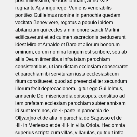
post millessimo, ·II· idus ianuarii, anno ·XII·
regnante Aganrigo rege. Veniens venerabilis
pontifex Guillelmus nomine in parrochia quedam
vocitata Benevivere, rogatus a populo ibidem
abitancium qui ecclesiam in onore sancti Martini
edificaverunt et ad culmen sacracionis perduxerunt,
idest Miro et Arnaldo et Baro et aliorum bonorum
ominum, corum nomina longum est scribere, seu ab
aliis Deum timentibus infra istam parochiam
consistentibus, ut iam dictam ecclesiam consecraret
et parochiam ibi servituram iusta ecclesiasticum
ritum constitueret, quod ad presencialiter secundum
illorum fecit deprecacionem. Igitur ego Guillelmus,
annuente Dei misericordia episcopus, constituo ad
iam prefatam ecclesiam parochiam subter annixam
id sunt terminos, de ·I· parte in parrochia de
Ol[van]no et de alia in parochia de Sagasso et de
·III· in Merlesso et de ·IIII· in villa Oriola. Hec omnia
superius scripta cum villas, villarulas, quitquit infra