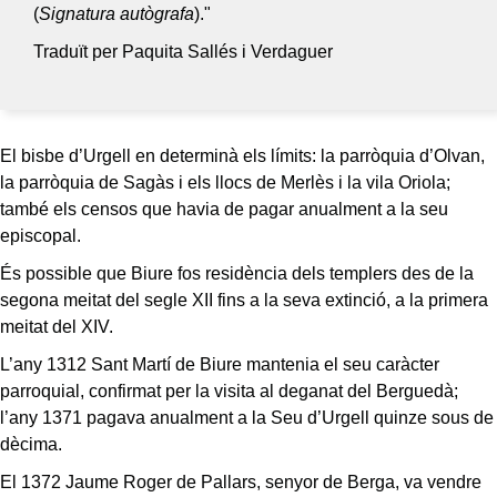
(
Signatura autògrafa
)."
Traduït per Paquita Sallés i Verdaguer
El bisbe d’Urgell en determinà els límits: la parròquia d’Olvan,
la parròquia de Sagàs i els llocs de Merlès i la vila Oriola;
també els censos que havia de pagar anualment a la seu
episcopal.
És possible que Biure fos residència dels templers des de la
segona meitat del segle XII fins a la seva extinció, a la primera
meitat del XIV.
L’any 1312 Sant Martí de Biure mantenia el seu caràcter
parroquial, confirmat per la visita al deganat del Berguedà;
l’any 1371 pagava anualment a la Seu d’Urgell quinze sous de
dècima.
El 1372 Jaume Roger de Pallars, senyor de Berga, va vendre