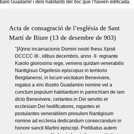
baró Guadamir i dels habitants del lloc que l’havien edificada.
Acta de consagració de l’església de Sant
Martí de Biure (13 de desembre de 903)
"[A]nno incarnacionis Domini nostri Ihesu Xpisti
DCCCC·III·, idibus decembris, anno ·II· regnante
Karolo gloriosimo rege, veniens quidam venerabilis
Nantigisus Orgellesis episcopus in territorio
Bergitanensi, in locum vocitatum Benevivere,
rogatus a viro illustro Guadamiro nomine vel a
cunctum populum habitantium in parrochiam de iam
dicto Benevivere, certantes in Dei servitio et
ecclesiam Dei hedificatores, rogantes et
postulantes venerabilem presulem Nantigisum
nomine ad ecclesia dedicandum consecrandum in
honore sancti Martini episcopi. Prelibatus autem