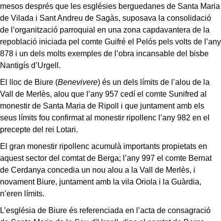
mesos després que les esglésies berguedanes de Santa Maria
de Vilada i Sant Andreu de Sagàs, suposava la consolidació
de l’organització parroquial en una zona capdavantera de la
repoblació iniciada pel comte Guifré el Pelós pels volts de l’any
878 i un dels molts exemples de l’obra incansable del bisbe
Nantigís d’Urgell.
El lloc de Biure (
Benevivere
) és un dels límits de l’alou de la
Vall de Merlès, alou que l’any 957 cedí el comte Sunifred al
monestir de Santa Maria de Ripoll i que juntament amb els
seus límits fou confirmat al monestir ripollenc l’any 982 en el
precepte del rei Lotari.
El gran monestir ripollenc acumulà importants propietats en
aquest sector del comtat de Berga; l’any 997 el comte Bernat
de Cerdanya concedia un nou alou a la Vall de Merlès, i
novament Biure, juntament amb la vila Oriola i la Guàrdia,
n’eren límits.
L’església de Biure és referenciada en l’acta de consagració