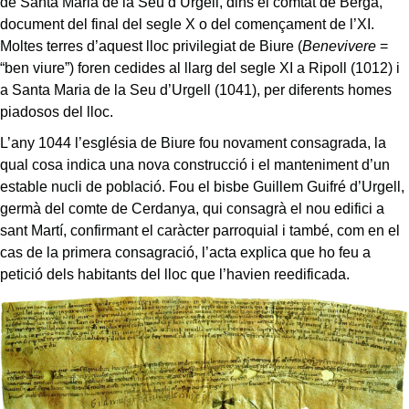
de Santa Maria de la Seu d’Urgell, dins el comtat de Berga,
document del final del segle X o del començament de l’XI.
Moltes terres d’aquest lloc privilegiat de Biure (
Benevivere
=
“ben viure”) foren cedides al llarg del segle XI a Ripoll (1012) i
a Santa Maria de la Seu d’Urgell (1041), per diferents homes
piadosos del lloc.
L’any 1044 l’església de Biure fou novament consagrada, la
qual cosa indica una nova construcció i el manteniment d’un
estable nucli de població. Fou el bisbe Guillem Guifré d’Urgell,
germà del comte de Cerdanya, qui consagrà el nou edifici a
sant Martí, confirmant el caràcter parroquial i també, com en el
cas de la primera consagració, l’acta explica que ho feu a
petició dels habitants del lloc que l’havien reedificada.