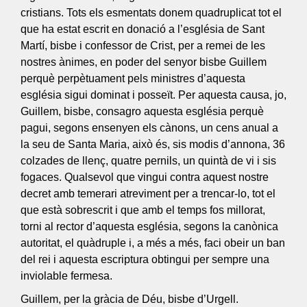
cristians. Tots els esmentats donem quadruplicat tot el
que ha estat escrit en donació a l’església de Sant
Martí, bisbe i confessor de Crist, per a remei de les
nostres ànimes, en poder del senyor bisbe Guillem
perquè perpètuament pels ministres d’aquesta
església sigui dominat i posseït. Per aquesta causa, jo,
Guillem, bisbe, consagro aquesta església perquè
pagui, segons ensenyen els cànons, un cens anual a
la seu de Santa Maria, això és, sis modis d’annona, 36
colzades de llenç, quatre pernils, un quintà de vi i sis
fogaces. Qualsevol que vingui contra aquest nostre
decret amb temerari atreviment per a trencar-lo, tot el
que està sobrescrit i que amb el temps fos millorat,
torni al rector d’aquesta església, segons la canònica
autoritat, el quàdruple i, a més a més, faci obeir un ban
del rei i aquesta escriptura obtingui per sempre una
inviolable fermesa.
Guillem, per la gràcia de Déu, bisbe d’Urgell.