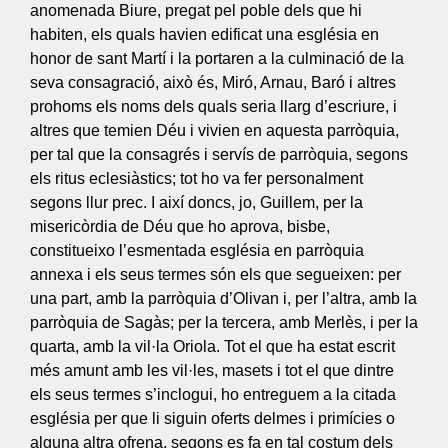
anomenada Biure, pregat pel poble dels que hi
habiten, els quals havien edificat una església en
honor de sant Martí i la portaren a la culminació de la
seva consagració, això és, Miró, Arnau, Baró i altres
prohoms els noms dels quals seria llarg d’escriure, i
altres que temien Déu i vivien en aquesta parròquia,
per tal que la consagrés i servís de parròquia, segons
els ritus eclesiàstics; tot ho va fer personalment
segons llur prec. I així doncs, jo, Guillem, per la
misericòrdia de Déu que ho aprova, bisbe,
constitueixo l’esmentada església en parròquia
annexa i els seus termes són els que segueixen: per
una part, amb la parròquia d’Olivan i, per l’altra, amb la
parròquia de Sagàs; per la tercera, amb Merlès, i per la
quarta, amb la vil·la Oriola. Tot el que ha estat escrit
més amunt amb les vil·les, masets i tot el que dintre
els seus termes s’inclogui, ho entreguem a la citada
església per que li siguin oferts delmes i primícies o
alguna altra ofrena, segons es fa en tal costum dels