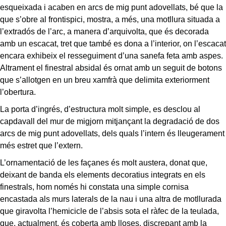
esqueixada i acaben en arcs de mig punt adovellats, bé que la
que s’obre al frontispici, mostra, a més, una motllura situada a
l’extradós de l’arc, a manera d’arquivolta, que és decorada
amb un escacat, tret que també es dona a l’interior, on l’escacat
encara exhibeix el resseguiment d’una sanefa feta amb aspes.
Altrament el finestral absidal és ornat amb un seguit de botons
que s’allotgen en un breu xamfrà que delimita exteriorment
l’obertura.
La porta d’ingrés, d’estructura molt simple, es desclou al
capdavall del mur de migjorn mitjançant la degradació de dos
arcs de mig punt adovellats, dels quals l’intern és lleugerament
més estret que l’extern.
L’ornamentació de les façanes és molt austera, donat que,
deixant de banda els elements decoratius integrats en els
finestrals, hom només hi constata una simple cornisa
encastada als murs laterals de la nau i una altra de motllurada
que giravolta l’hemicicle de l’absis sota el ràfec de la teulada,
que, actualment, és coberta amb lloses, discrepant amb la