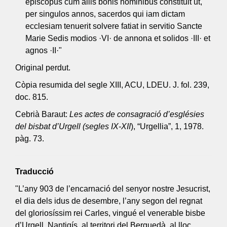
episcopus cum aliis bonis hominibus constituit ut,
per singulos annos, sacerdos qui iam dictam
ecclesiam tenuerit solvere fatiat in servitio Sancte
Marie Sedis modios ·VI· de annona et solidos ·III· et
agnos ·II·"
Original perdut.
Còpia resumida del segle XIII, ACU, LDEU. J. fol. 239,
doc. 815.
Cebrià Baraut:
Les actes de consagració d’esglésies
del bisbat d’Urgell (segles IX-XII
), “Urgellia”, 1, 1978.
pàg. 73.
Traducció
"L’any 903 de l’encarnació del senyor nostre Jesucrist,
el dia dels idus de desembre, l’any segon del regnat
del gloriosíssim rei Carles, vingué el venerable bisbe
d’Urgell, Nantigís, al territori del Berguedà, al lloc