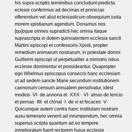
his supra scriptis terminibus concludunt predicta
eclesie conferimus ad decimas et primicias
offerendum vel aliut eclesiasticum obsequium iusta
morem xpistianum agendum. Donamus nos
[qu]oque omnes supradicti hec omnia itaque
suprascripta in dotem quinvalentem ecclesia sancti
Martini episcopi et confessoris Xpisti, propter
remedium animarum nostrarum, in potestate domni
Guillelmi episcopi ut perpetualiter a ministris istius
ecclesie dominentur et possideantur. Quapropter
ego Wilelmus episcopus consecro hanc ecclesiam
ut ad sedem sancte Marie secundum institutionem
cannonum censum annualem persolvatur, idest
modios ·VI· de annona et ·XXX· ·VI· alnas de lencio
et pernas ·IIII· et chinal ·I· de vi et focaces ·V·
Quicumque autem contra hanc institutam nostram
ausu temerario venerit ad inrumpendum, hec omnia
superius scripta quantum ad eo tempore
inmelioratum fuerit rectorem huius ecclesie