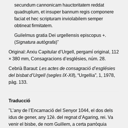
secundum cannonicam hauctoritatem reddat
quadruplum, et insuper bannum regis componere
faciat et hec scripturam inviolabilem semper
obtineat firmitatem.
Guilelmus gratia Dei urgellensis episcopus +.
(
Signatura autògrafa
)"
Original: Arxiu Capitular d’Urgell, pergamí original, 112
× 380 mm, Consagracions d’esglésies, núm. 28.
Cebrià Baraut:
Les actes de consagració d’esglésies
del bisbat d’Urgell (segles IX-XII
), “Urgellia”, 1, 1978,
pàg. 133.
Traducció
"L’any de l’Encarnació del Senyor 1044, el dos dels
idus de gener, any 12è. del regnat d’Agaring, rei. Va
venir el bisbe, de nom Guillem, a certa parròquia