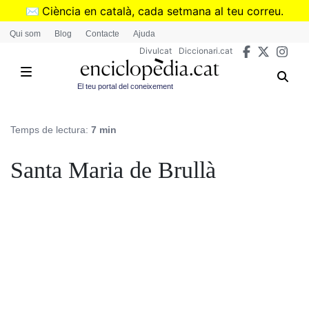
Vés
✉️
Ciència en català, cada setmana al teu correu.
al
➜
Subscriu-te al butlletí de Divulcat
.
Qui som
Blog
Contacte
Ajuda
contingut
Divulcat
Diccionari.cat
El teu portal del coneixement
Temps de lectura:
7 min
Santa Maria de Brullà