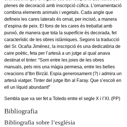
plenes de decoració amb inscripció cúfica. L’ornamentació
combina elements animals i vegetals. Cada angle que
defineix les cares laterals és ornat, per incisió, a manera
d’espina de peix. El fons de les cares és treballat amb
punxó, de manera que tota la superfície és decorada, fet
característic de les obres islàmiques. Segons la traducció
del Sr. Ocaña Jiménez, la inscripció és una dedicatòria de
caire poètic, feta per l’artesà a un jutge al qual anava
destinat el tinter: “Som entre les joies de les obres
manuals, pels reis una màgia permesa, entre les belles
creacions d’Ibn Birzàl. Espia generosament (?) i admira un
artesà viatger. Tinter del jutge Ibn al Faray. Que s’escoli en
ell un líquid abundant!”
Sembla que va ser fet a Toledo entre el segle X i l’XI. (PP)
Bibliografia
Bibliografia sobre l’església