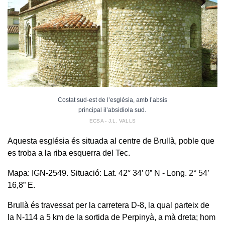
Costat sud-est de l’església, amb l’absis
principal il’absidiola sud.
ECSA - J.L. VALLS
Aquesta església és situada al centre de Brullà, poble que
es troba a la riba esquerra del Tec.
Mapa: IGN-2549. Situació: Lat. 42° 34’ 0” N - Long. 2° 54’
16,8” E.
Brullà és travessat per la carretera D-8, la qual parteix de
la N-114 a 5 km de la sortida de Perpinyà, a mà dreta; hom