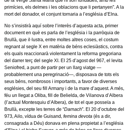
de la Verge Santa Maria que hi són fundades, amb les
primícies, els delmes i les oblacions que li pertanyen”. A la
mort del donador, el conjunt tornaria a l’església d’Elna.
No s’insistirà aquí sobre l’interès d’aquesta acta, primer
document en què es parla de l’església i la parròquia de
Brullà, que il·lustra, entre moltes altres coses, el costum
regnant al segle X en matèria de béns eclesiàstics, contra
els quals reaccionarà violentament la reforma gregoriana
del darrer terç del segle XI. El 25 d’agost del 967, el levita
Seniofred, a punt de partir per un llarg viatge —
probablement una peregrinació—, disposava de tots els
seus béns, nombrosos i importants, a favor de diverses
esglésies, del seu fill Armany i de la mare d’aquest. A més,
féu un llegat a Oliba, fill de Belielda, de Vilanova d’Albera
(l’actual Montesquiu d’Albera), de tot el que posseïa a
Brullà, excepte les terres de “
Darnach
”. El 20 d’octubre del
973, Ailo, vídua de Guisand,
femina devota
(és a dir,
consagrada a Déu) donava en plena propietat a l’església