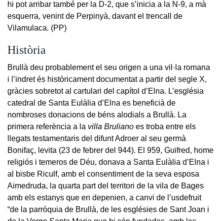
hi pot arribar també per la D-2, que s’inicia a la N-9, a mà
esquerra, venint de Perpinyà, davant el trencall de
Vilamulaca. (PP)
Història
Brullà deu probablement el seu origen a una vil·la romana
i l’indret és històricament documentat a partir del segle X,
gràcies sobretot al cartulari del capítol d’Elna. L’església
catedral de Santa Eulàlia d’Elna es beneficià de
nombroses donacions de béns alodials a Brullà. La
primera referència a la
villa Bruliano
es troba entre els
llegats testamentaris del difunt Adroer al seu germà
Bonifaç, levita (23 de febrer del 944). El 959, Guifred, home
religiós i temeros de Déu, donava a Santa Eulàlia d’Elna i
al bisbe Riculf, amb el consentiment de la seva esposa
Aimedruda, la quarta part del territori de la vila de Bages
amb els estanys que en depenien, a canvi de l’usdefruit
“de la parròquia de Brullà, de les esglésies de Sant Joan i