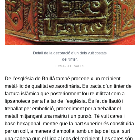
Detall de la decoració d’un dels vuit costats
del tinter.
ECSA - J.L. VALLS
De l’església de Brullà també procedeix un recipient
metàl·lic de qualitat extraordinària. Es tracta d’un tinter de
factura islàmica que posteriorment fou reutilitzat com a
lipsanoteca per a l’altar de l’església. És fet de llautó i
treballat per embotició, procediment per a treballar el
metall mitjançant una matriu i un punxó. Té vuit cares i
base hexagonal, mentre que la part superior és constituïda
per un coll, a manera d’ampolla, amb un tap del qual surt
una cadena que el lliga al cos del recipient. Les cares són