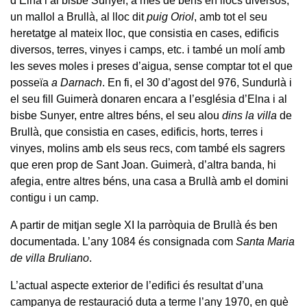
d’Elna i al bisbe Sunyer, a més de béns en llocs diversos,
un mallol a Brullà, al lloc dit
puig Oriol
, amb tot el seu
heretatge al mateix lloc, que consistia en cases, edificis
diversos, terres, vinyes i camps, etc. i també un molí amb
les seves moles i preses d’aigua, sense comptar tot el que
posseïa
a Darnach
. En fi, el 30 d’agost del 976, Sundurlà i
el seu fill Guimerà donaren encara a l’església d’Elna i al
bisbe Sunyer, entre altres béns, el seu alou
dins la villa
de
Brullà, que consistia en cases, edificis, horts, terres i
vinyes, molins amb els seus recs, com també els sagrers
que eren prop de Sant Joan. Guimerà, d’altra banda, hi
afegia, entre altres béns, una casa a Brullà amb el domini
contigu i un camp.
A partir de mitjan segle XI la parròquia de Brullà és ben
documentada. L’any 1084 és consignada com
Santa Maria
de villa Bruliano
.
L’actual aspecte exterior de l’edifici és resultat d’una
campanya de restauració duta a terme l’any 1970, en què