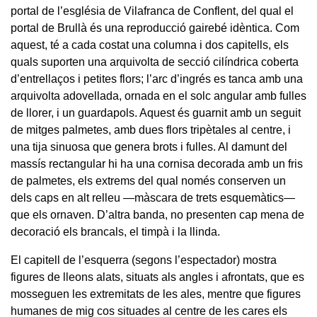
portal de l’església de Vilafranca de Conflent, del qual el
portal de Brullà és una reproducció gairebé idèntica. Com
aquest, té a cada costat una columna i dos capitells, els
quals suporten una arquivolta de secció cilíndrica coberta
d’entrellaços i petites flors; l’arc d’ingrés es tanca amb una
arquivolta adovellada, ornada en el solc angular amb fulles
de llorer, i un guardapols. Aquest és guarnit amb un seguit
de mitges palmetes, amb dues flors tripètales al centre, i
una tija sinuosa que genera brots i fulles. Al damunt del
massís rectangular hi ha una cornisa decorada amb un fris
de palmetes, els extrems del qual només conserven un
dels caps en alt relleu —màscara de trets esquemàtics—
que els ornaven. D’altra banda, no presenten cap mena de
decoració els brancals, el timpà i la llinda.
El capitell de l’esquerra (segons l’espectador) mostra
figures de lleons alats, situats als angles i afrontats, que es
mosseguen les extremitats de les ales, mentre que figures
humanes de mig cos situades al centre de les cares els