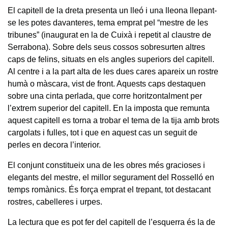
El capitell de la dreta presenta un lleó i una lleona llepant-
se les potes davanteres, tema emprat pel “mestre de les
tribunes” (inaugurat en la de Cuixà i repetit al claustre de
Serrabona). Sobre dels seus cossos sobresurten altres
caps de felins, situats en els angles superiors del capitell.
Al centre i a la part alta de les dues cares apareix un rostre
humà o màscara, vist de front. Aquests caps destaquen
sobre una cinta perlada, que corre horitzontalment per
l’extrem superior del capitell. En la imposta que remunta
aquest capitell es torna a trobar el tema de la tija amb brots
cargolats i fulles, tot i que en aquest cas un seguit de
perles en decora l’interior.
El conjunt constitueix una de les obres més gracioses i
elegants del mestre, el millor segurament del Rosselló en
temps romànics. És força emprat el trepant, tot destacant
rostres, cabelleres i urpes.
La lectura que es pot fer del capitell de l’esquerra és la de