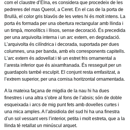
com el claustre d’Elna, es considera que procedeix de les
pedreres del mas Querol, a Ceret. En el cas de la porta de
Brullà, el color gris blavós de les vetes hi és molt intens. La
porta és formada per una obertura rectangular amb llinda i
un timpà, monolítics i llisos, sense decoració. És precedida
per una arquivolta interna i un arc extern, en degradació.
L’arquivolta és cilíndrica i decorada, suportada per dues
columnes, una per banda, amb els corresponents capitells.
L’arc extern és adovellat i té un estret fris ornamental a
l’aresta inferior que és aixamfranada. És resseguit per un
guardapols també esculpit. El conjunt resta emfasitzat, a
l’extrem superior, per una cornisa horitzontal ornamentada.
A la mateixa façana de migdia de la nau hi ha dues
finestres i una altra s’obre al fons de l’absis; són de doble
esqueixada i arcs de mig punt fets amb dovelles curtes i
una mica amples. A l’absidiola del sud hi ha una finestra
d’un sol vessant vers l’interior, petita i molt estreta, que a la
llinda té retallat un minúscul arquet.