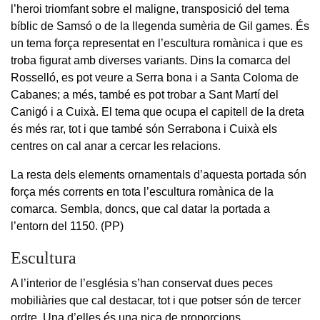
l’heroi triomfant sobre el maligne, transposició del tema
bíblic de Samsó o de la llegenda sumèria de Gil games. És
un tema força representat en l’escultura romànica i que es
troba figurat amb diverses variants. Dins la comarca del
Rosselló, es pot veure a Serra bona i a Santa Coloma de
Cabanes; a més, també es pot trobar a Sant Martí del
Canigó i a Cuixà. El tema que ocupa el capitell de la dreta
és més rar, tot i que també són Serrabona i Cuixà els
centres on cal anar a cercar les relacions.
La resta dels elements ornamentals d’aquesta portada són
força més corrents en tota l’escultura romànica de la
comarca. Sembla, doncs, que cal datar la portada a
l’entorn del 1150. (PP)
Escultura
A l’interior de l’església s’han conservat dues peces
mobiliàries que cal destacar, tot i que potser són de tercer
ordre. Una d’elles és una pica de proporcions