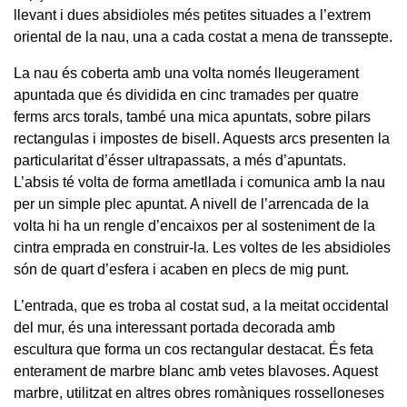
llevant i dues absidioles més petites situades a l’extrem
oriental de la nau, una a cada costat a mena de transsepte.
La nau és coberta amb una volta només lleugerament
apuntada que és dividida en cinc tramades per quatre
ferms arcs torals, també una mica apuntats, sobre pilars
rectangulas i impostes de bisell. Aquests arcs presenten la
particularitat d’ésser ultrapassats, a més d’apuntats.
L’absis té volta de forma ametllada i comunica amb la nau
per un simple plec apuntat. A nivell de l’arrencada de la
volta hi ha un rengle d’encaixos per al sosteniment de la
cintra emprada en construir-la. Les voltes de les absidioles
són de quart d’esfera i acaben en plecs de mig punt.
L’entrada, que es troba al costat sud, a la meitat occidental
del mur, és una interessant portada decorada amb
escultura que forma un cos rectangular destacat. És feta
enterament de marbre blanc amb vetes blavoses. Aquest
marbre, utilitzat en altres obres romàniques rosselloneses