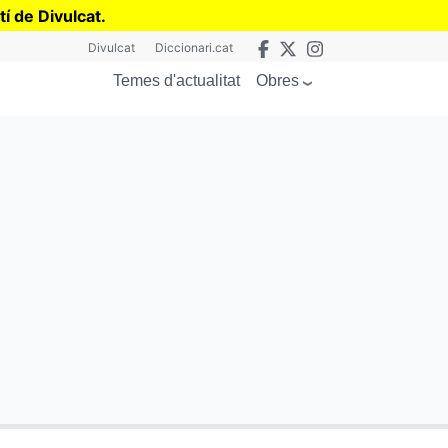
tí de Divulcat
.
Divulcat
Diccionari.cat
Obres
Temes d'actualitat