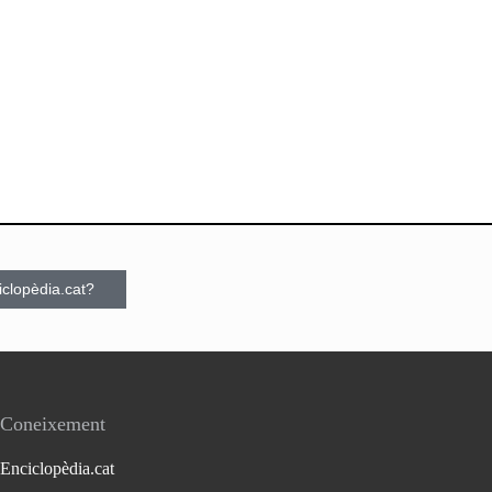
ciclopèdia.cat?
Coneixement
Enciclopèdia.cat