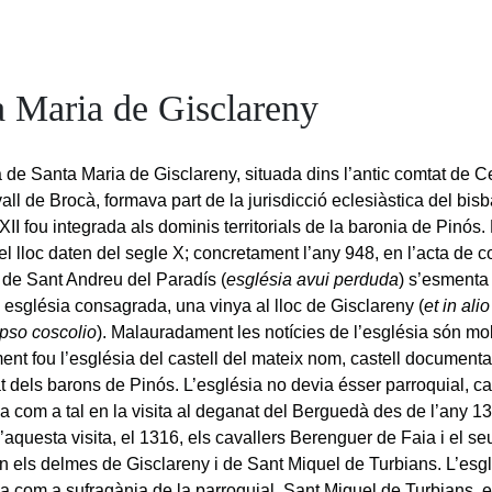
a Maria de Gisclareny
a de Santa Maria de Gisclareny, situada dins l’antic comtat de C
vall de Brocà, formava part de la jurisdicció eclesiàstica del bisba
XII fou integrada als dominis territorials de la baronia de Pinós
del lloc daten del segle X; concretament l’any 948, en l’acta de 
a de Sant Andreu del Paradís (
església avui perduda
) s’esmenta
 església consagrada, una vinya al lloc de Gisclareny (
et in ali
ipso coscolio
). Malauradament les notícies de l’església són mo
ent fou l’església del castell del mateix nom, castell documenta
at dels barons de Pinós. L’església no devia ésser parroquial, c
 com a tal en la visita al deganat del Berguedà des de l’any 1
aquesta visita, el 1316, els cavallers Berenguer de Faia i el se
n els delmes de Gisclareny i de Sant Miquel de Turbians. L’esg
 com a sufragània de la parroquial, Sant Miquel de Turbians, el