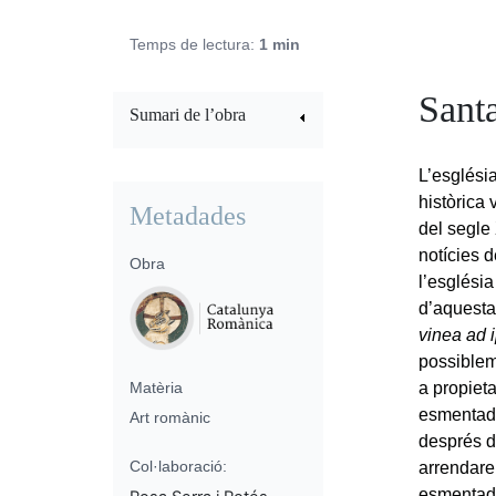
Temps de lectura:
1 min
Sant
Sumari de l’obra
L’esglési
històrica 
Metadades
del segle 
notícies 
Obra
l’esglési
d’aquesta
vinea ad 
possiblem
Matèria
a propiet
esmentada
Art romànic
després d’
Col·laboració:
arrendare
esmentada