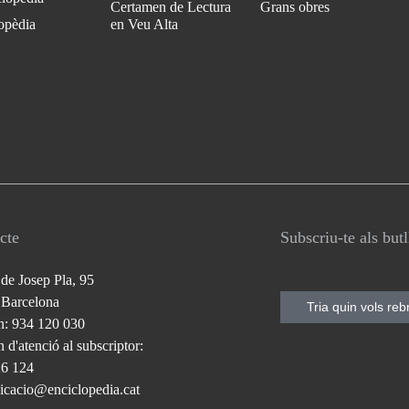
Certamen de Lectura
Grans obres
opèdia
en Veu Alta
cte
Subscriu-te als but
 de Josep Pla, 95
 Barcelona
Tria quin vols reb
n: 934 120 030
 d'atenció al subscriptor:
26 124
cacio@enciclopedia.cat