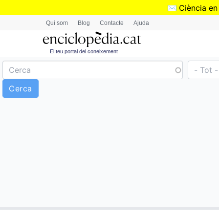
✉️
Ciència en
Qui som
Blog
Contacte
Ajuda
El teu portal del coneixement