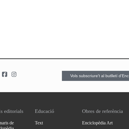
Vols subscriure't al butlletí d'En
s editorials
Educació
Obres de referència
naris de
Text
Enciclopèdia Art
clopèdia