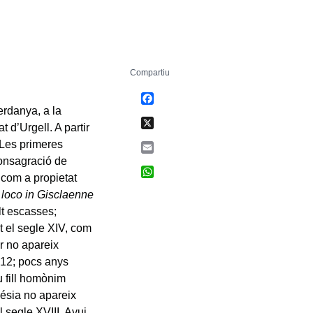
Compartiu
Facebook
erdanya, a la
X
t d’Urgell. A partir
. Les primeres
Email
consagració de
WhatsApp
 com a propietat
o loco in Gisclaenne
lt escasses;
t el segle XIV, com
ar no apareix
312; pocs anys
u fill homònim
lésia no apareix
 segle XVIII. Avui,