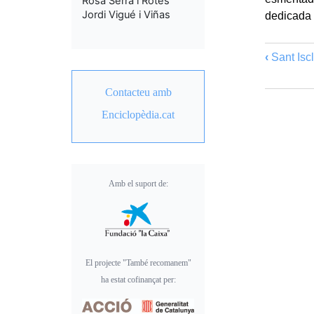
Rosa Serra i Rotés
Jordi Vigué i Viñas
dedicada 
‹
Sant Iscl
Contacteu amb
Enciclopèdia.cat
Amb el suport de:
El projecte "També recomanem"
ha estat cofinançat per: