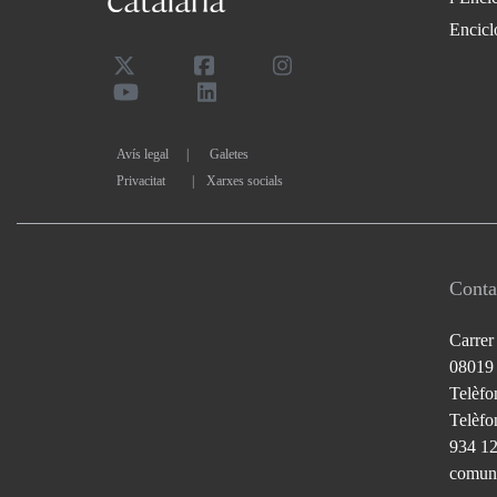
Encicl
Avís legal
Galetes
Privacitat
|
Xarxes socials
Conta
Carrer
08019
Telèfo
Telèfon
934 1
comuni