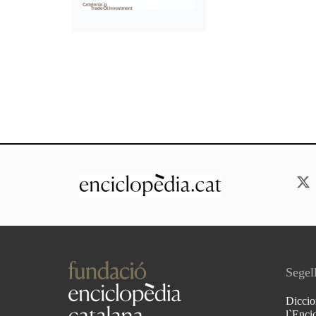
Segell
Diccio
l`Enci