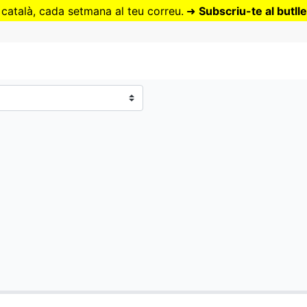
Vés
 català, cada setmana al teu correu.
➜
Subscriu-te al butlle
al
contingut