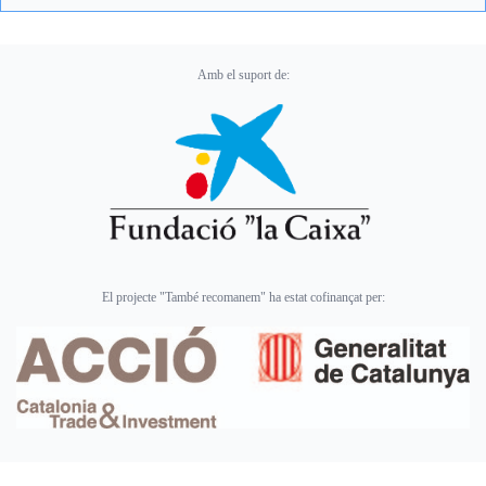
Amb el suport de:
El projecte "També recomanem" ha estat cofinançat per: