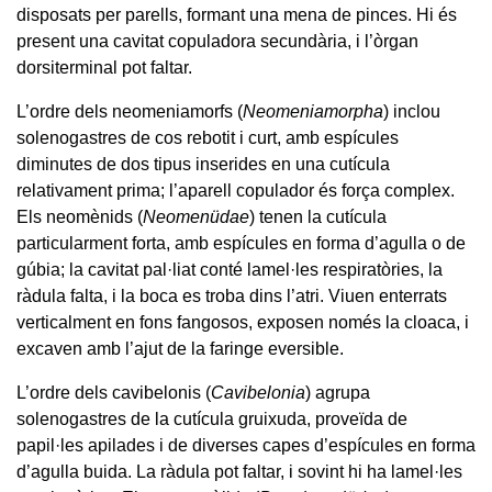
disposats per parells, formant una mena de pinces. Hi és
present una cavitat copuladora secundària, i l’òrgan
dorsiterminal pot faltar.
L’ordre dels neomeniamorfs (
Neomeniamorpha
) inclou
solenogastres de cos rebotit i curt, amb espícules
diminutes de dos tipus inserides en una cutícula
relativament prima; l’aparell copulador és força complex.
Els neomènids (
Neomenüdae
) tenen la cutícula
particularment forta, amb espícules en forma d’agulla o de
gúbia; la cavitat pal·liat conté lamel·les respiratòries, la
ràdula falta, i la boca es troba dins l’atri. Viuen enterrats
verticalment en fons fangosos, exposen només la cloaca, i
excaven amb l’ajut de la faringe eversible.
L’ordre dels cavibelonis (
Cavibelonia
) agrupa
solenogastres de la cutícula gruixuda, proveïda de
papil·les apilades i de diverses capes d’espícules en forma
d’agulla buida. La ràdula pot faltar, i sovint hi ha lamel·les