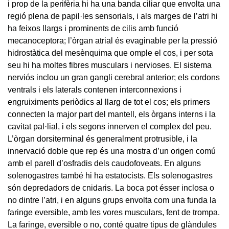
i prop de la perifèria hi ha una banda ciliar que envolta una
regió plena de papil·les sensorials, i als marges de l’atri hi
ha feixos llargs i prominents de cilis amb funció
mecanoceptora; l’òrgan atrial és evaginable per la pressió
hidrostàtica del mesènquima que omple el cos, i per sota
seu hi ha moltes fibres musculars i nervioses. El sistema
nerviós inclou un gran gangli cerebral anterior; els cordons
ventrals i els laterals contenen interconnexions i
engruiximents periòdics al llarg de tot el cos; els primers
connecten la major part del mantell, els òrgans interns i la
cavitat pal·lial, i els segons innerven el complex del peu.
L’òrgan dorsiterminal és generalment protrusible, i la
innervació doble que rep és una mostra d’un origen comú
amb el parell d’osfradis dels caudofoveats. En alguns
solenogastres també hi ha estatocists. Els solenogastres
són depredadors de cnidaris. La boca pot ésser inclosa o
no dintre l’atri, i en alguns grups envolta com una funda la
faringe eversible, amb les vores musculars, fent de trompa.
La faringe, eversible o no, conté quatre tipus de glàndules