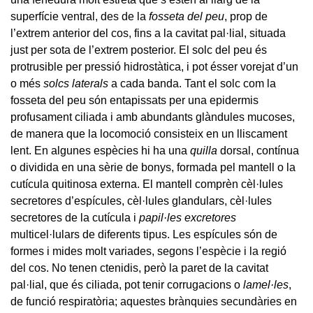
superfície ventral, des de la
fosseta del peu
, prop de
l’extrem anterior del cos, fins a la cavitat pal·lial, situada
just per sota de l’extrem posterior. El solc del peu és
protrusible per pressió hidrostàtica, i pot ésser vorejat d’un
o més
solcs laterals
a cada banda. Tant el solc com la
fosseta del peu són entapissats per una epidermis
profusament ciliada i amb abundants glàndules mucoses,
de manera que la locomoció consisteix en un lliscament
lent. En algunes espècies hi ha una
quilla
dorsal, contínua
o dividida en una sèrie de bonys, formada pel mantell o la
cutícula quitinosa externa. El mantell comprèn cèl·lules
secretores d’espícules, cèl·lules glandulars, cèl·lules
secretores de la cutícula i
papil·les excretores
multicel·lulars de diferents tipus. Les espícules són de
formes i mides molt variades, segons l’espècie i la regió
del cos. No tenen ctenidis, però la paret de la cavitat
pal·lial, que és ciliada, pot tenir corrugacions o
lamel·les
,
de funció respiratòria; aquestes brànquies secundàries en