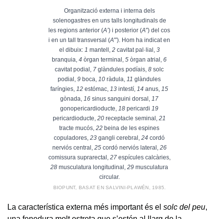
Organització externa i interna dels
solenogastres en uns talls longitudinals de
les regions anterior (
A’
) i posterior (
A
″) del cos
i en un tall transversal (
A
″′). Hom ha indicat en
el dibuix:
1
mantell,
2
cavitat pal·lial,
3
branquia,
4
òrgan terminal,
5
òrgan atrial,
6
cavitat podial,
7
glàndules podíais,
8
solc
podial,
9
boca,
10
ràdula,
11
glàndules
faríngies,
12
estómac,
13
intestí,
14
anus,
15
gònada,
16
sinus sanguini dorsal,
17
gonopericardioducte,
18
pericardi
19
pericardioducte,
20
receptacle seminal,
21
tracte mucós,
22
beina de les espines
copuladores,
23
gangli cerebral,
24
cordó
nerviós central,
25
cordó nerviós lateral,
26
comissura suprarectal,
27
espícules calcàries,
28
musculatura longitudinal,
29
musculatura
circular.
BIOPUNT, BASAT EN SALVINI-PLAWÉN, 1985.
La característica externa més important és el
solc del peu
,
una fenedura molt estreta que s’estén al llarg de la