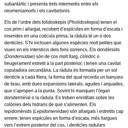
subantàrtic i presenta trets intermedis entre els
neomeniamorfs i els cavibelonis.
Els de l’ordre dels folidoskepis (
Pholidoskepia
) tenen el
cos prim i allargat, recobert d’espícules en forma d’escata i
inserides en una cutícula prima; la ràdula té un o dos
denticles. S’hi inclouen algunes espècies molt petites que
viuen en els intersticis dels fons sorrencs. Els dondèrsids
(
Dondersüdae
) són de cos molt llarg, cilíndric o
lleugerament estretit a la part posterior, i tenen una cavitat
copuladora secundària. La ràdula és formada per un sol
denticle a cada filera, la forma del qual recorda un banyara
de brau, amb dues expansions laterals, agudes i arquades,
que s’apropen a la punta. Sovint hi manquen l’òrgan
dorsiterminal o la ràdula. Es troben enrotllats sobre les
colònies dels hidraris de què s’alimenten. Els
lepidomènids (
Lepidomeniidae
) són allargats i estretits cap
enrere; tenen espícules en forma d’escata, més llargues
vers l’extrem posterior del cos, i denticles radulars