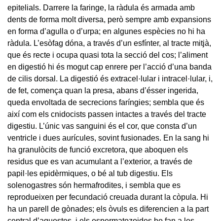
epitelials. Darrere la faringe, la ràdula és armada amb
dents de forma molt diversa, però sempre amb expansions
en forma d’agulla o d’urpa; en algunes espècies no hi ha
ràdula. L’esòfag dóna, a través d’un esfínter, al tracte mitjà,
que és recte i ocupa quasi tota la secció del cos; l’aliment
en digestió hi és mogut cap enrere per l’acció d’una banda
de cilis dorsal. La digestió és extracel·lular i intracel·lular, i,
de fet, comença quan la presa, abans d’ésser ingerida,
queda envoltada de secrecions faríngies; sembla que és
així com els cnidocists passen intactes a través del tracte
digestiu. L’únic vas sanguini és el cor, que consta d’un
ventricle i dues aurícules, sovint fusionades. En la sang hi
ha granulòcits de funció excretora, que aboquen els
residus que es van acumulant a l’exterior, a través de
papil·les epidèrmiques, o bé al tub digestiu. Els
solenogastres són hermafrodites, i sembla que es
reprodueixen per fecundació creuada durant la còpula. Hi
ha un parell de gònades; els òvuls es diferencien a la part
central d’aquestes, i els espermatozoides ho fan a les