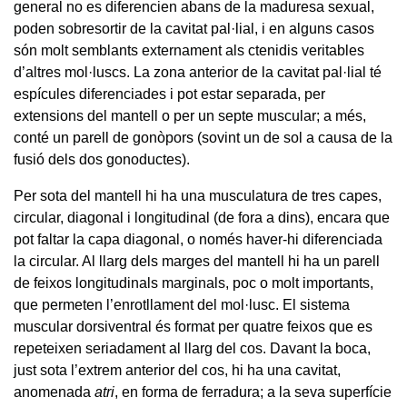
general no es diferencien abans de la maduresa sexual,
poden sobresortir de la cavitat pal·lial, i en alguns casos
són molt semblants externament als ctenidis veritables
d’altres mol·luscs. La zona anterior de la cavitat pal·lial té
espícules diferenciades i pot estar separada, per
extensions del mantell o per un septe muscular; a més,
conté un parell de gonòpors (sovint un de sol a causa de la
fusió dels dos gonoductes).
Per sota del mantell hi ha una musculatura de tres capes,
circular, diagonal i longitudinal (de fora a dins), encara que
pot faltar la capa diagonal, o només haver-hi diferenciada
la circular. Al llarg dels marges del mantell hi ha un parell
de feixos longitudinals marginals, poc o molt importants,
que permeten l’enrotllament del mol·lusc. El sistema
muscular dorsiventral és format per quatre feixos que es
repeteixen seriadament al llarg del cos. Davant la boca,
just sota l’extrem anterior del cos, hi ha una cavitat,
anomenada
atri
, en forma de ferradura; a la seva superfície