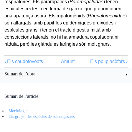
respiratòries. Els pararopàlids (
Pararhopalüdae
) tenen
espícules rectes o en forma de ganxo, que proporcionen
una aparença aspra. Els ropalomènids (
Rhopalomeniidae
)
són allargats, amb papil·les epidèrmiques gruixudes i
espícules grans, i tenen el tracte digestiu mitjà amb
constriccions laterals; no hi ha armadura copuladora ni
ràdula, però les glàndules faríngies són molt grans.
‹
Els caudofoveats
Amunt
Els poliplacòfors
›
Sumari de l’obra
Sumari de l’article
Morfologia
Els grups i les espècies de solenogastres