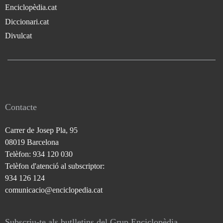
Enciclopèdia.cat
Diccionari.cat
Divulcat
Contacte
Carrer de Josep Pla, 95
08019 Barcelona
Telèfon: 934 120 030
Telèfon d'atenció al subscriptor:
934 126 124
comunicacio@enciclopedia.cat
Subscriu-te als butlletins del Grup Enciclopèdia