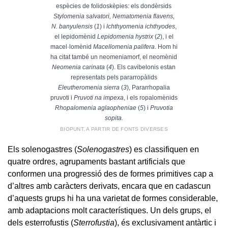
espècies de folidoskèpies: els dondèrsids
Stylomenia salvatori, Nematomenia flavens,
N. banyulensis
(
1
) i
lchthyomenia ichthyodes
,
el lepidomènid
Lepidomenia hystrix
(
2
), i el
macel·lomènid
Macellomenia palifera
. Hom hi
ha citat també un neomeniamorf, el neomènid
Neomenia carinata
(
4
). Els cavibelonis estan
representats pels pararropàlids
Eleutheromenia sierra
(
3
), Pararrhopalia
pruvoti i
Pruvoti na impexa
, i els ropalomènids
Rhopalomenia aglaopheniae
(
5
) i
Pruvotia
sopita.
BIOPUNT, A PARTIR DE FONTS DIVERSES
Els solenogastres (
Solenogastres
) es classifiquen en
quatre ordres, agrupaments bastant artificials que
conformen una progressió des de formes primitives cap a
d’altres amb caràcters derivats, encara que en cadascun
d’aquests grups hi ha una varietat de formes considerable,
amb adaptacions molt característiques. Un dels grups, el
dels esterrofustis (
Sterrofustia
), és exclusivament antàrtic i