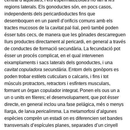
regions laterals. Els gonoductes són, en pocs casos,
independents dels pericardioductes fins que
desemboquen en un parell d’orificis comuns amb els
tractes mucosos de la cavitat pal·lial, però també poden
ésser tubs cecs, de manera que les gònades descarreguen
llurs productes directament al pericardi, en general a través
de conductes de formació secundària. La fecundació pot
ésser un procés complicat, en el qual intervenen
eixamplaments i sacs laterals dels gonoductes, i una
cavitat copuladora secundària
. Entorn dels gonòpors es
poden trobar estilets cuticulars o calcaris, i fins i tot
músculs protractors, retractors i esfínters musculars,
formant un òrgan copulador integrat. Ponen els ous un a
un o units en fileres; el desenvolupament, que pot ésser
directe, en general inclou una fase pelágica, més o menys
llarga, de larva
pericalimma
. La metamorfosi d’algunes
espècies comprèn un estadi on es diferencien set bandes
transversals d’espícules planes, separades d’un cinyell