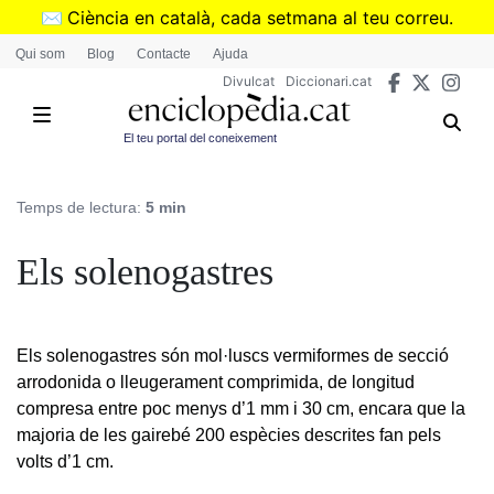
Vés
✉️
Ciència en català, cada setmana al teu correu.
al
➜
Subscriu-te al butlletí de Divulcat
.
Qui som
Blog
Contacte
Ajuda
contingut
Divulcat
Diccionari.cat
El teu portal del coneixement
Temps de lectura:
5 min
Els solenogastres
Els solenogastres són mol·luscs vermiformes de secció
arrodonida o lleugerament comprimida, de longitud
compresa entre poc menys d’1 mm i 30 cm, encara que la
majoria de les gairebé 200 espècies descrites fan pels
volts d’1 cm.