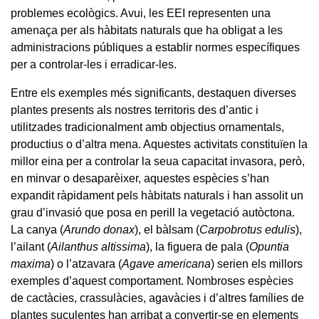
problemes ecològics. Avui, les EEI representen una
amenaça per als hàbitats naturals que ha obligat a les
administracions públiques a establir normes específiques
per a controlar-les i erradicar-les.
Entre els exemples més significants, destaquen diverses
plantes presents als nostres territoris des d’antic i
utilitzades tradicionalment amb objectius ornamentals,
productius o d’altra mena. Aquestes activitats constituïen la
millor eina per a controlar la seua capacitat invasora, però,
en minvar o desaparèixer, aquestes espècies s’han
expandit ràpidament pels hàbitats naturals i han assolit un
grau d’invasió que posa en perill la vegetació autòctona.
La canya (
Arundo donax
), el bàlsam (
Carpobrotus edulis
),
l’ailant (
Ailanthus altissima
), la figuera de pala (
Opuntia
maxima
) o l’atzavara (
Agave americana
) serien els millors
exemples d’aquest comportament. Nombroses espècies
de cactàcies, crassulàcies, agavàcies i d’altres famílies de
plantes suculentes han arribat a convertir-se en elements