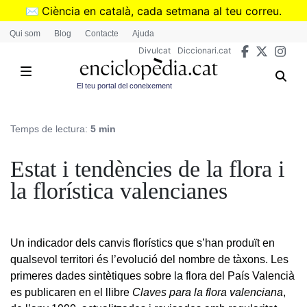
Vés
✉️
Ciència en català, cada setmana al teu correu.
al
➜
Subscriu-te al butlletí de Divulcat
.
Qui som
Blog
Contacte
Ajuda
contingut
Divulcat
Diccionari.cat
El teu portal del coneixement
Temps de lectura:
5 min
Estat i tendències de la flora i
la florística valencianes
Un indicador dels canvis florístics que s’han produït en
qualsevol territori és l’evolució del nombre de tàxons. Les
primeres dades sintètiques sobre la flora del País Valencià
es publicaren en el llibre
Claves para la flora valenciana
,