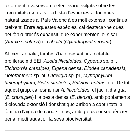
localment invasors amb efectes indesitjats sobre les
comunitats naturals. La llista d’espècies al·lòctones
naturalitzades al País Valencià és molt extensa i continua
creixent. Entre aquestes espècies, cal destacar-ne dues
pel ràpid procés expansiu que experimenten: el sisal
(
Agave sisalana
) i la
cholla
(
Cylindropuntia rosea
).
Al medi aquàtic, també s’ha observat una notable
proliferació d’EEI:
Azolla filiculoides, Cyperus
sp. pl.,
Eichhornia crassipes, Eigeria densa, Elodea canadensis,
Heteranthera
sp. pl,
Ludwigia
sp. pl.,
Myriophyllum
heterophyllum, Pistia stratiotes, Salvinia natans
, etc. De tot
aquest grup, cal esmentar
A. filiculoides
, el jacint d’aigua
(
E. crassipes
) i la pesta densa (
E. densa
), amb poblaments
d’elevada extensió i densitat que arriben a cobrir tota la
làmina d’aigua de canals i rius, amb greus conseqüències
per al medi aquàtic i la seva biodiversitat.