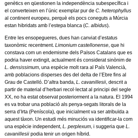
genètics en qüestionen la independència subespecífica i
el converteixen en l’únic exemplar pur de
C. heterophyllus
al continent europeu, perquè els pocs coneguts a Múrcia
estan hibridats amb l’estepa blanca (
C. albidus
).
Entre les ensopegueres, dues han canviat d’estatus
taxonòmic recentment.
Limonium castellonense
, que hi
constava com un endemisme dels Països Catalans que es
podria haver extingit, actualment és considerat sinònim de
L. densissimum
, una espècie molt rara al País Valencià,
amb poblacions disperses des del delta de l’Ebre fins al
Grau de Castelló. D’altra banda,
L. cavanillesii
, descrit a
partir de material d’herbari recol·lectat al principi del segle
XX, no ha estat observat posteriorment a la natura. El 1994
es va trobar una població als penya-segats litorals de la
serra d’Irta (Peníscola), que inicialment va ser atribuïda a
aquest tàxon. Un estudi més minuciós va identificar-la com
una espècie independent,
L. perplexum
, i suggeria que
L.
cavanillesii
podia tenir un origen híbrid.