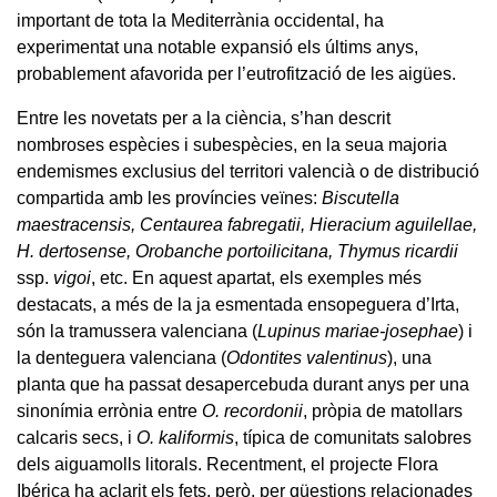
important de tota la Mediterrània occidental, ha
experimentat una notable expansió els últims anys,
probablement afavorida per l’eutrofització de les aigües.
Entre les novetats per a la ciència, s’han descrit
nombroses espècies i subespècies, en la seua majoria
endemismes exclusius del territori valencià o de distribució
compartida amb les províncies veïnes:
Biscutella
maestracensis, Centaurea fabregatii, Hieracium aguilellae,
H. dertosense, Orobanche portoilicitana, Thymus ricardii
ssp.
vigoi
, etc. En aquest apartat, els exemples més
destacats, a més de la ja esmentada ensopeguera d’Irta,
són la tramussera valenciana (
Lupinus mariae-josephae
) i
la denteguera valenciana (
Odontites valentinus
), una
planta que ha passat desapercebuda durant anys per una
sinonímia errònia entre
O. recordonii
, pròpia de matollars
calcaris secs, i
O. kaliformis
, típica de comunitats salobres
dels aiguamolls litorals. Recentment, el projecte Flora
Ibérica ha aclarit els fets, però, per qüestions relacionades