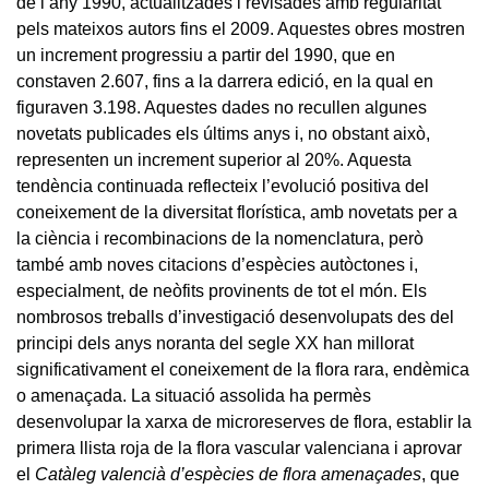
de l’any 1990, actualitzades i revisades amb regularitat
pels mateixos autors fins el 2009. Aquestes obres mostren
un increment progressiu a partir del 1990, que en
constaven 2.607, fins a la darrera edició, en la qual en
figuraven 3.198. Aquestes dades no recullen algunes
novetats publicades els últims anys i, no obstant això,
representen un increment superior al 20%. Aquesta
tendència continuada reflecteix l’evolució positiva del
coneixement de la diversitat florística, amb novetats per a
la ciència i recombinacions de la nomenclatura, però
també amb noves citacions d’espècies autòctones i,
especialment, de neòfits provinents de tot el món. Els
nombrosos treballs d’investigació desenvolupats des del
principi dels anys noranta del segle XX han millorat
significativament el coneixement de la flora rara, endèmica
o amenaçada. La situació assolida ha permès
desenvolupar la xarxa de microreserves de flora, establir la
primera llista roja de la flora vascular valenciana i aprovar
el
Catàleg valencià d’espècies de flora amenaçades
, que