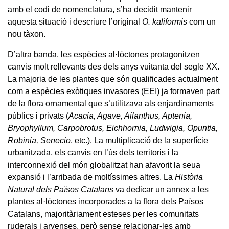
amb el codi de nomenclatura, s’ha decidit mantenir
aquesta situació i descriure l’original
O. kaliformis
com un
nou tàxon.
D’altra banda, les espècies al·lòctones protagonitzen
canvis molt rellevants des dels anys vuitanta del segle XX.
La majoria de les plantes que són qualificades actualment
com a espècies exòtiques invasores (EEI) ja formaven part
de la flora ornamental que s’utilitzava als enjardinaments
públics i privats (
Acacia, Agave, Ailanthus, Aptenia,
Bryophyllum, Carpobrotus, Eichhornia, Ludwigia, Opuntia,
Robinia, Senecio
, etc.). La multiplicació de la superfície
urbanitzada, els canvis en l’ús dels territoris i la
interconnexió del món globalitzat han afavorit la seua
expansió i l’arribada de moltíssimes altres. La
Història
Natural dels Països Catalans
va dedicar un annex a les
plantes al·lòctones incorporades a la flora dels Països
Catalans, majoritàriament esteses per les comunitats
ruderals i arvenses, però sense relacionar-les amb