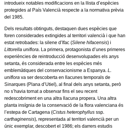
introdueix notables modificacions en la llista d’espècies
protegides al País Valencià respecte a la normativa prèvia
del 1985.
Dels resultats obtinguts, destaquen dues espècies que
foren considerades extingides al territori valencià i que han
estat retrobades: la silene d’Ifac (
Silene hifacensis
) i
Littorella uniflora
. La primera, protagonista d’unes primeres
experiències de reintroducció desenvolupades els anys
setanta, és considerada entre les espècies més
emblemàtiques del conservacionisme a Espanya.
L.
uniflora
va ser descoberta en llacunes temporals de
Sinarques (Plana d’Utiel), al final dels anys setanta, però
no s’havia tornat a observar fins el seu recent
redescobriment en una altra llacuna propera. Una altra
planta insígnia de la conservació de la flora valenciana és
l’estepa de Cartagena (
Cistus heterophyllus
ssp.
carthaginensis
), representada al territori valencià per un
únic exemplar, descobert el 1986; els darrers estudis