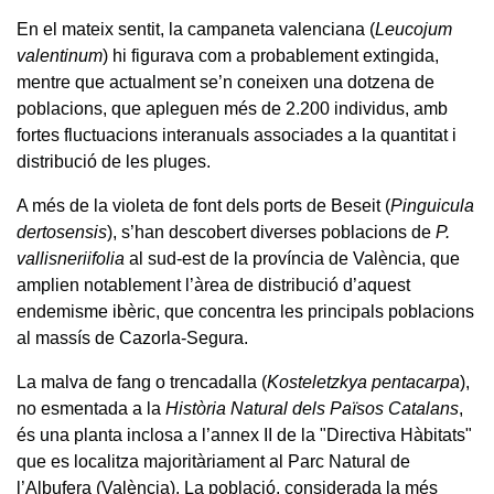
En el mateix sentit, la campaneta valenciana (
Leucojum
valentinum
) hi figurava com a probablement extingida,
mentre que actualment se’n coneixen una dotzena de
poblacions, que apleguen més de 2.200 individus, amb
fortes fluctuacions interanuals associades a la quantitat i
distribució de les pluges.
A més de la violeta de font dels ports de Beseit (
Pinguicula
dertosensis
), s’han descobert diverses poblacions de
P.
vallisneriifolia
al sud-est de la província de València, que
amplien notablement l’àrea de distribució d’aquest
endemisme ibèric, que concentra les principals poblacions
al massís de Cazorla-Segura.
La malva de fang o trencadalla (
Kosteletzkya pentacarpa
),
no esmentada a la
Història Natural dels Països Catalans
,
és una planta inclosa a l’annex II de la "Directiva Hàbitats"
que es localitza majoritàriament al Parc Natural de
l’Albufera (València). La població, considerada la més