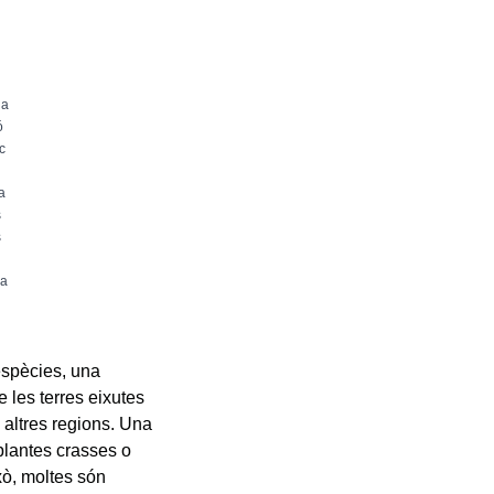
 a
ó
c
a
s
s
la
espècies, una
e les terres eixutes
s altres regions. Una
 plantes crasses o
xò, moltes són