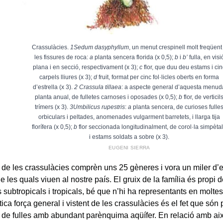
Crassulàcies.
1
Sedum dasyphyllum
, un menut crespinell molt freqüent
les fissures de roca:
a
planta sencera florida (x 0,5);
b
i
b’
fulla, en visi
plana i en secció, respectivament (x 3);
c
flor, que duu deu estams i cin
carpels lliures (x 3);
d
fruit, format per cinc fol·licles oberts en forma
d’estrella (x 3).
2 Crassula tillaea
: a aspecte general d’aquesta menud
planta anual, de fulletes carnoses i oposades (x 0,5);
b
flor, de verticil
trímers (x 3).
3
Umbilicus rupestris
:
a
planta sencera, de curioses fulle
orbiculars i peltades, anomenades vulgarment barretets, i llarga tija
florífera (x 0,5);
b
flor seccionada longitudinalment, de corol·la simpèta
i estams soldats a sobre (x 3).
EUGENI SIERRA
a de les crassulàcies comprèn uns 25 gèneres i vora un miler d’
e les quals viuen al nostre país. El gruix de la família és propi d
s subtropicals i tropicals, bé que n’hi ha representants en molte
tica força general i vistent de les crassulàcies és el fet que són
 de fulles amb abundant parènquima aqüífer. En relació amb ai