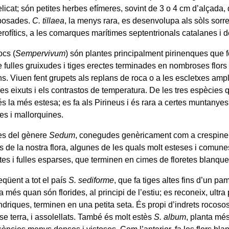
licat; són petites herbes efímeres, sovint de 3 o 4 cm d’alçada, d
oposades.
C. tillaea
, la menys rara, es desenvolupa als sòls sorre
erofítics, a les comarques marítimes septentrionals catalanes i de
ocs (
Sempervivum
) són plantes principalment pirinenques que
e fulles gruixudes i tiges erectes terminades en nombroses flors
ns. Viuen fent grupets als replans de roca o a les escletxes amp
des eixuts i els contrastos de temperatura. De les tres espècies
s la més estesa; es fa als Pirineus i és rara a certes muntanye
es i mallorquines.
es del gènere
Sedum
, conegudes genèricament com a crespinel
s de la nostra flora, algunes de les quals molt esteses i comun
ctes i fulles esparses, que terminen en cimes de floretes blanqu
eqüent a tot el país
S. sediforme
, que fa tiges altes fins d’un p
rça més quan són florides, al principi de l’estiu; es reconeix, ultra
líndriques, terminen en una petita seta. És propi d’indrets rocos
se terra, i assolellats. També és molt estès
S. album
, planta més