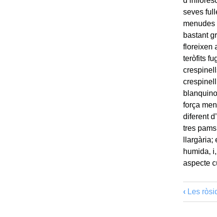
d’inflores
seves full
menudes h
bastant g
floreixen 
teròfits 
crespinell
crespinel
blanquino
força menu
diferent d
tres pams
llargària;
humida, i
aspecte c
‹
Les ròsi