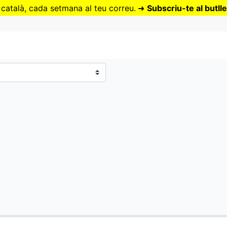
Vés
 català, cada setmana al teu correu.
➜
Subscriu-te al butlle
al
contingut