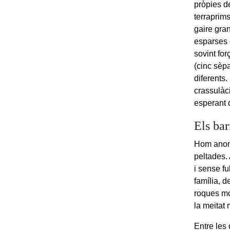
pròpies de
terraprim
gaire gra
esparses 
sovint for
(cinc sèpa
diferents
crassulàci
esperant 
Els bar
Hom anome
peltades.
i sense f
família, d
roques mo
la meitat 
Entre les