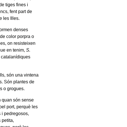
e tiges fines i
ncs, fent part de
 les Illes.
 formen denses
 de color porpra o
les, on resisteixen
 que en tenim,
S.
s catalanídiques
ls, són una vintena
es. Són plantes de
es o grogues.
am quan són sense
 pel port, perquè les
os i pedregosos,
 petita,