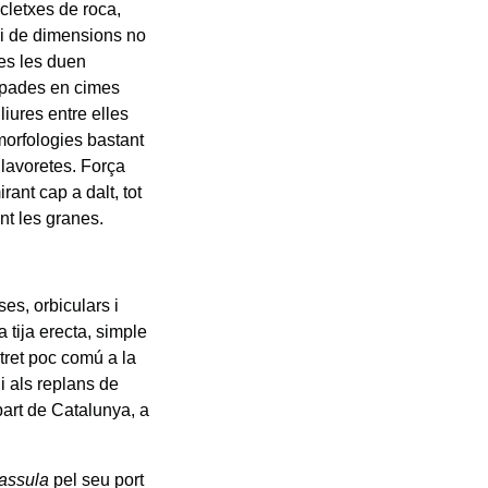
scletxes de roca,
 i de dimensions no
res les duen
rupades en cimes
liures entre elles
 morfologies bastant
llavoretes. Força
rant cap a dalt, tot
nt les granes.
ses, orbiculars i
 tija erecta, simple
tret poc comú a la
 i als replans de
part de Catalunya, a
assula
pel seu port