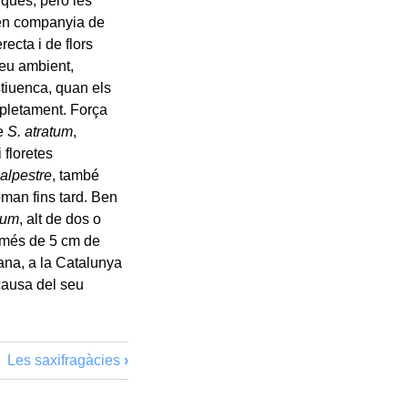
nques, però les
, en companyia de
erecta i de flors
seu ambient,
stiuenca, quan els
pletament. Força
de
S. atratum
,
 floretes
 alpestre
, també
oman fins tard. Ben
mum
, alt de dos o
e més de 5 cm de
jana, a la Catalunya
causa del seu
Les saxifragàcies
›