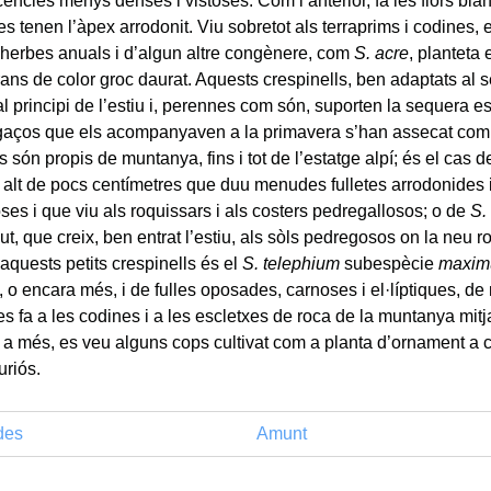
cències menys denses i vistoses. Com l’anterior, fa les flors bla
es tenen l’àpex arrodonit. Viu sobretot als terraprims i codines
erbes anuals i d’algun altre congènere, com
S. acre
, planteta 
rans de color groc daurat. Aquests crespinells, ben adaptats al 
al principi de l’estiu i, perennes com són, suporten la sequera e
fugaços que els acompanyaven a la primavera s’han assecat com
s són propis de muntanya, fins i tot de l’estatge alpí; és el cas 
l alt de pocs centímetres que duu menudes fulletes arrodonides i
ses i que viu als roquissars i als costers pedregallosos; o de
S.
t, que creix, ben entrat l’estiu, als sòls pedregosos on la neu r
’aquests petits crespinells és el
S. telephium
subespècie
maxi
, o encara més, i de fulles oposades, carnoses i el·líptiques, d
 es fa a les codines i a les escletxes de roca de la muntanya mit
, a més, es veu alguns cops cultivat com a planta d’ornament a 
uriós.
des
Amunt