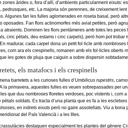
 zones àrides o, fora d’allí, d’ambients particularment eixuts: e
s, pedrusques, etc. La majoria són perennes, de creixement lent
ns. Algunes fan les fulles aglomerades en roseta basal, però alt
o oposades. Fan flors actinomorfes més aviat petites, però ag
ça atraients. Dominen les flors pentàmeres amb totes les peces l
ls, cinc pètals, deu estams i cinc carpels), però hom pot trobar
. En madurar, cada carpel dona un petit fol·licle amb nombroses 
es, com ara els crespinells, romanen amb els fol·licles oberts mi
que les gotes de pluja que caiguin a sobre dispersin sobtadame
retets, els matafocs i els crespinells
na barretets a les curioses fulles d’
Umbilicus rupestris
, carno
 A la primavera, aquestes fulles es veuen sobrepassades per una
ulles que duu nombroses floretes verdoses, poc vistents i, com a 
e pètals soldats. Es tracta d’una planta que es fa a les escletxes
lsoses, en indrets eixuts però no gaire assolellats. Viu a bona 
meridional del País Valencià i a les Illes.
 crassulàcies destaquen especialment les plantes del gènere
Cr