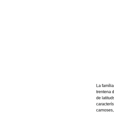
La famíli
trentena d
de latitud
caracterís
carnoses,