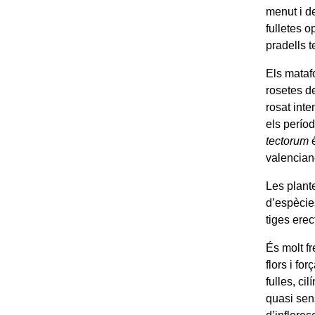
menut i de
fulletes 
pradells t
Els mataf
rosetes d
rosat inte
els perío
tectorum
é
valencian
Les plant
d’espècie
tiges ere
És molt fr
flors i fo
fulles, ci
quasi sen