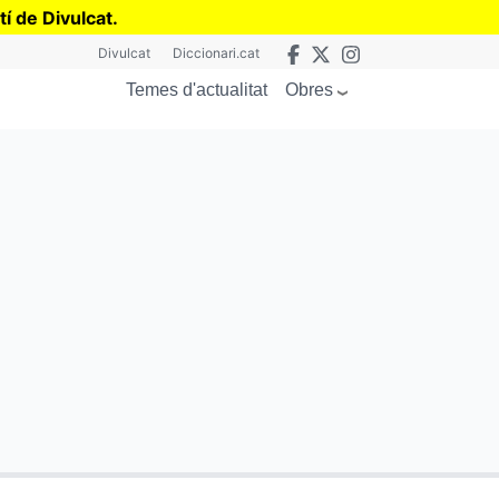
tí de Divulcat
.
Divulcat
Diccionari.cat
Obres
Temes d'actualitat