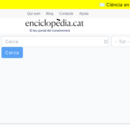
✉️
Ciència en
Qui som
Blog
Contacte
Ajuda
El teu portal del coneixement