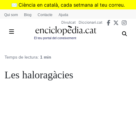
Vés
✉️
Ciència en català, cada setmana al teu correu.
al
➜
Subscriu-te al butlletí de Divulcat
.
Qui som
Blog
Contacte
Ajuda
contingut
Divulcat
Diccionari.cat
El teu portal del coneixement
Temps de lectura:
1 min
Les haloragàcies