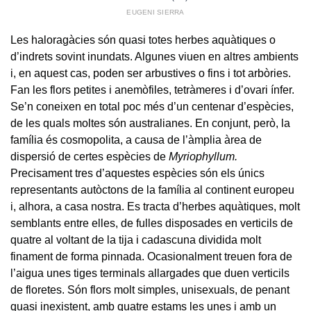
EUGENI SIERRA
Les haloragàcies són quasi totes herbes aquàtiques o
d’indrets sovint inundats. Algunes viuen en altres ambients
i, en aquest cas, poden ser arbustives o fins i tot arbòries.
Fan les flors petites i anemòfiles, tetràmeres i d’ovari ínfer.
Se’n coneixen en total poc més d’un centenar d’espècies,
de les quals moltes són australianes. En conjunt, però, la
família és cosmopolita, a causa de l’àmplia àrea de
dispersió de certes espècies de
Myriophyllum.
Precisament tres d’aquestes espècies són els únics
representants autòctons de la família al continent europeu
i, alhora, a casa nostra. Es tracta d’herbes aquàtiques, molt
semblants entre elles, de fulles disposades en verticils de
quatre al voltant de la tija i cadascuna dividida molt
finament de forma pinnada. Ocasionalment treuen fora de
l’aigua unes tiges terminals allargades que duen verticils
de floretes. Són flors molt simples, unisexuals, de penant
quasi inexistent, amb quatre estams les unes i amb un