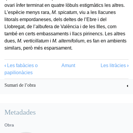
ovari ínfer terminat en quatre lòbuls estigmàtics les altres.
L’espècie menys rara,
M. spicatum
, viu a les llacunes
litorals empordaneses, dels deltes de l’Ebre i del
Llobregat, de l’albufera de València i de les Illes, com
també en certs embassaments i llacs pirinencs. Les altres
dues,
M. verticillatum
i
M. alternifolium
, es fan en ambients
similars, però més esparsament.
‹
Les fabàcies o
Amunt
Les litràcies
›
papilionàcies
Sumari de l’obra
Metadades
Obra