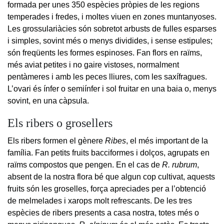
formada per unes 350 espècies pròpies de les regions
temperades i fredes, i moltes viuen en zones muntanyoses.
Les grossulariàcies són sobretot arbusts de fulles esparses
i simples, sovint més o menys dividides, i sense estipules;
són freqüents les formes espinoses. Fan flors en raïms,
més aviat petites i no gaire vistoses, normalment
pentàmeres i amb les peces lliures, com les saxífragues.
L’ovari és ínfer o semiínfer i sol fruitar en una baia o, menys
sovint, en una càpsula.
Els ribers o grosellers
Els ribers formen el gènere
Ribes
, el més important de la
família. Fan petits fruits bacciformes i dolços, agrupats en
raïms compostos que pengen. En el cas de
R. rubrum
,
absent de la nostra flora bé que algun cop cultivat, aquests
fruits són les groselles, força apreciades per a l’obtenció
de melmelades i xarops molt refrescants. De les tres
espècies de ribers presents a casa nostra, totes més o