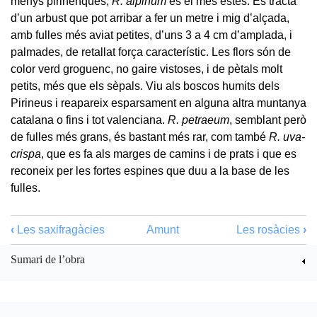
menys pirinenques,
R. alpinum
és el més estès. Es tracta
d’un arbust que pot arribar a fer un metre i mig d’alçada,
amb fulles més aviat petites, d’uns 3 a 4 cm d’amplada, i
palmades, de retallat força característic. Les flors són de
color verd groguenc, no gaire vistoses, i de pètals molt
petits, més que els sèpals. Viu als boscos humits dels
Pirineus i reapareix esparsament en alguna altra muntanya
catalana o fins i tot valenciana.
R. petraeum
, semblant però
de fulles més grans, és bastant més rar, com també
R. uva-
crispa
, que es fa als marges de camins i de prats i que es
reconeix per les fortes espines que duu a la base de les
fulles.
‹
Les saxifragàcies
Amunt
Les rosàcies
›
Sumari de l’obra