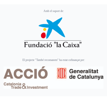
Amb el suport de:
El projecte "També recomanem" ha estat cofinançat per: