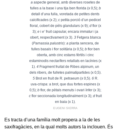
a
aspecte general, amb diverses rosetes de
fulles a la base i una tija ben florida (x 0,5);
b
detall d’una fulla, voretada de petites dents
calcificades (x 2);
c
petita porció d’un pedicel
floral, cobert de pèls glandulars (x 9);
d
flor (x
3);
e
i
e’
fruit capsular, encara immatur i ja
obert, respectivament (x 3).
3
Fetgera blanca
(
Parnassia palustris
):
a
planta sencera, de
fulles basals i flor solitària (x 0,5);
b
flor ben
oberta, amb cinc estams fèrtils i cinc
estaminodis nectarífers retallats en lacínies (x
1).
4
Fragment fruitat de Ribes alpinum, un
dels ribers, de fulletes palmatipartides (x 0,5).
5
Brot en fruit de R. petraeum (x 0,5).
6
R.
uva-crispa: a brot, que duu fortes espines (x
0,5);
b
flor, de pètals menuts i ovari ínfer (x 3);
c
flor seccionada longitudinalment (x 3);
d
fruit
en baia (x 1).
EUGENI SIERRA
Es tracta d’una família molt propera a la de les
saxifragàcies, en la qual molts autors la inclouen. És