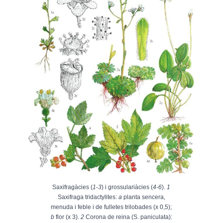
Saxifragàcies (
1-3
) i grossulariàcies (
4-6
).
1
Saxifraga tridactylites:
a
planta sencera,
menuda i feble i de fulletes trilobades (x 0,5);
b
flor (x 3).
2
Corona de reina (S. paniculata):