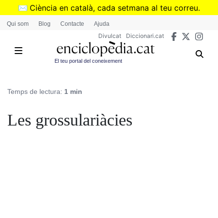
Vés
✉️
Ciència en català, cada setmana al teu correu.
al
➜
Subscriu-te al butlletí de Divulcat
.
Qui som
Blog
Contacte
Ajuda
contingut
Divulcat
Diccionari.cat
El teu portal del coneixement
Temps de lectura:
1 min
Les grossulariàcies