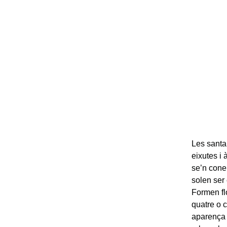
Les santa
eixutes i
se’n conei
solen ser
Formen fl
quatre o c
aparença 