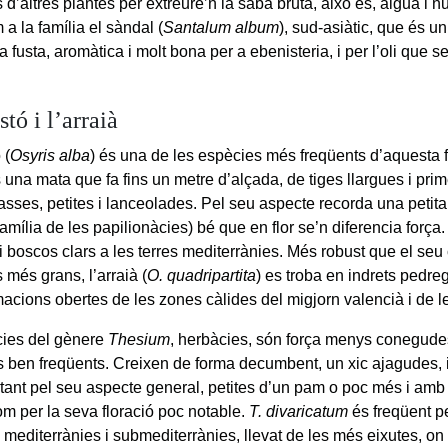
s d’altres plantes per extreure’n la saba bruta, això és, aigua i n
a la família el sàndal (
Santalum album
), sud-asiàtic, que és un
a fusta, aromàtica i molt bona per a ebenisteria, i per l’oli que se’n
stó i l’arraià
 (
Osyris alba
) és una de les espècies més freqüents d’aquesta 
 una mata que fa fins un metre d’alçada, de tiges llargues i prim
asses, petites i lanceolades. Pel seu aspecte recorda una petita
amília de les papilionàcies) bé que en flor se’n diferencia força.
 i boscos clars a les terres mediterrànies. Més robust que el se
 més grans, l’arraià (
O. quadripartita
) es troba en indrets pedreg
macions obertes de les zones càlides del migjorn valencià i de l
ies del gènere
Thesium
, herbàcies, són força menys conegudes,
s ben freqüents. Creixen de forma decumbent, un xic ajagudes,
 tant pel seu aspecte general, petites d’un pam o poc més i amb
om per la seva floració poc notable.
T. divaricatum
és freqüent pe
mediterrànies i submediterrànies, llevat de les més eixutes, on r