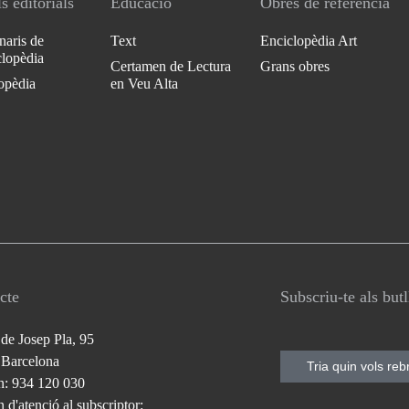
s editorials
Educació
Obres de referència
naris de
Text
Enciclopèdia Art
clopèdia
Certamen de Lectura
Grans obres
opèdia
en Veu Alta
cte
Subscriu-te als but
 de Josep Pla, 95
 Barcelona
Tria quin vols reb
n: 934 120 030
 d'atenció al subscriptor: