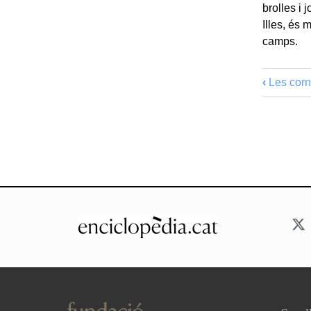
brolles i
Illes, és
camps.
‹
Les corn