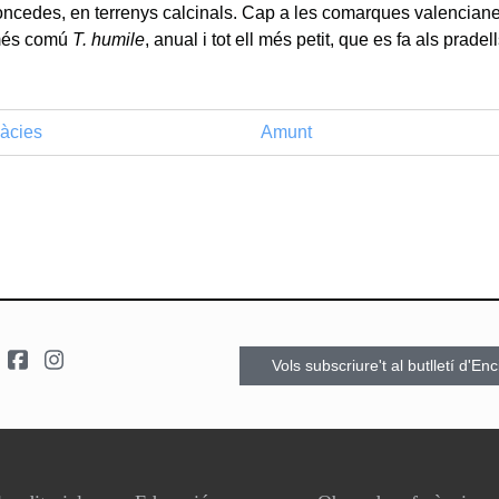
 joncedes, en terrenys calcinals. Cap a les comarques valencian
 més comú
T. humile
, anual i tot ell més petit, que es fa als pradell
àcies
Amunt
Vols subscriure't al butlletí d'En