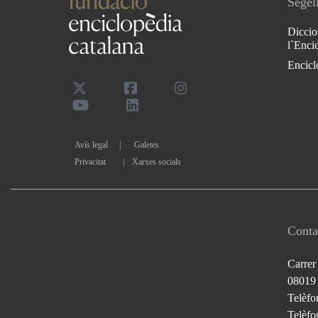
Segell
Diccio
l`Enci
Encicl
Avís legal
Galetes
Privacitat
|
Xarxes socials
Conta
Carrer
08019
Telèfo
Telèfon