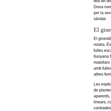
rels en le
Dona nom 
per la sev
sàndal.
El gine
El ginestó
nostra. És
fulles esc
llunyana f
matollars
amb fulles
altres for
Les espèc
de plante
aparents,
linears, c
contrades 