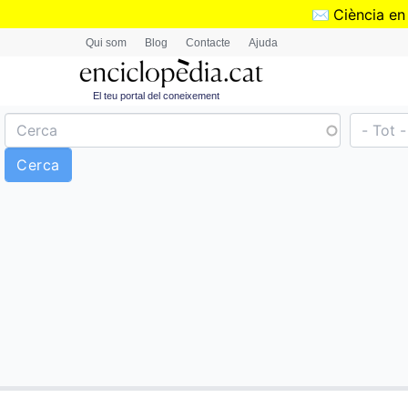
✉️
Ciència en
Qui som
Blog
Contacte
Ajuda
El teu portal del coneixement