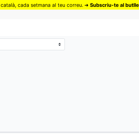
Vés
 català, cada setmana al teu correu.
➜
Subscriu-te al butlle
al
contingut