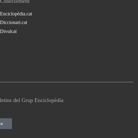
Coneixement
Enciclopèdia.cat
Diccionari.cat
Divulcat
lletins del Grup Enciclopèdia
re