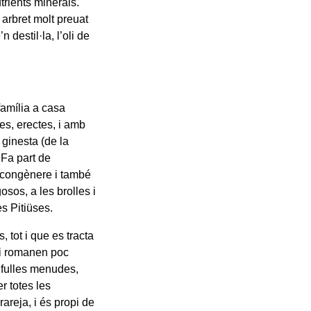
utrients minerals.
 arbret molt preuat
 destil·la, l’oli de
família a casa
es, erectes, i amb
 ginesta (de la
 Fa part de
u congènere i també
osos, a les brolles i
es Pitiüses.
 tot i que es tracta
 i romanen poc
 fulles menudes,
r totes les
areja, i és propi de