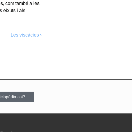
es, com també a les
s eixuts i als
Les viscàcies
›
ciclopèdia.cat?