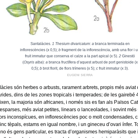
Santalàcies.
1 Thesium divaricatum: a
branca terminada en
inflorescències (x 0,5);
b
fragment de la inflorescència, amb una flor i 
fruit immatur que conserva el calze a la part apical (x 5).
2
Ginestó
(
Osyris alba
):
a
branca fructífera d’aquest arbust de port genistoide (x
0,5);
b
brot florit, de flors trímeres (x 5);
c
fruit immatur (x 3).
EUGENI SIERRA
làcies són herbes o arbusts, rarament arbrets, propis més aviat 
 àrides, dins de les zones tropicals i temperades; de les gaireb
xen, la majoria són africanes, i només sis es fan als Països Cata
 esparses, més aviat petites, linears o lanceolades, i sovint més
ors inconspícues, en inflorescències poc o molt condensades, 
inc tèpals, estams en igual nombre, i un gineceu d’ovari ínfer. T
no és gens particular, es tracta d’organismes hemiparàsits que i