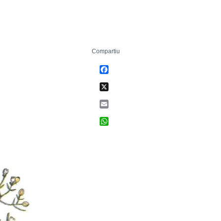
Compartiu
Facebook
X
Email
WhatsApp