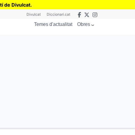
tí de Divulcat
.
Divulcat
Diccionari.cat
Obres
Temes d'actualitat