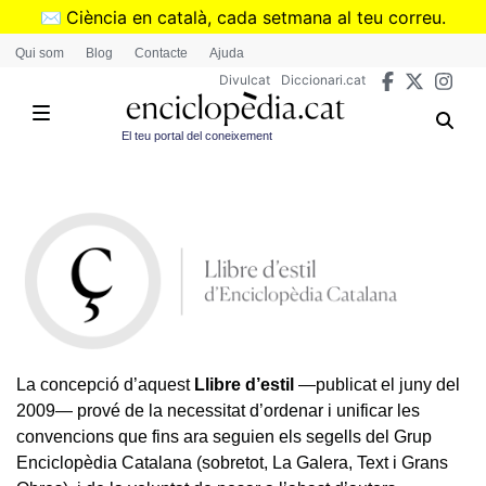
Vés
✉️
Ciència en català, cada setmana al teu correu.
al
➜
Subscriu-te al butlletí de Divulcat
.
Qui som
Blog
Contacte
Ajuda
contingut
Divulcat
Diccionari.cat
El teu portal del coneixement
La concepció d’aquest
Llibre d’estil
―publicat el juny del
2009― prové de la necessitat d’ordenar i unificar les
convencions que fins ara seguien els segells del Grup
Enciclopèdia Catalana (sobretot, La Galera, Text i Grans