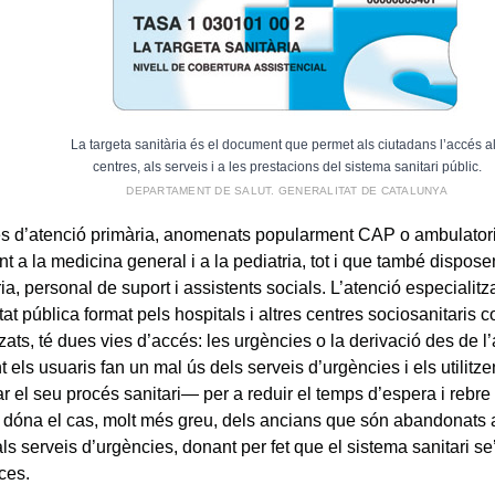
La targeta sanitària és el document que permet als ciutadans l’accés a
centres, als serveis i a les prestacions del sistema sanitari públic.
DEPARTAMENT DE SALUT. GENERALITAT DE CATALUNYA
es d’atenció primària, anomenats popularment CAP o ambulator
t a la medicina general i a la pediatria, tot i que també dispos
ia, personal de suport i assistents socials. L’atenció especialitz
tat pública format pels hospitals i altres centres sociosanitaris 
zats, té dues vies d’accés: les urgències o la derivació des de l’
t els usuaris fan un mal ús dels serveis d’urgències i els utilit
ar el seu procés sanitari— per a reduir el temps d’espera i rebr
dóna el cas, molt més greu, dels ancians que són abandonats a 
als serveis d’urgències, donant per fet que el sistema sanitari se
ces.