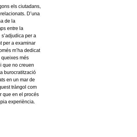
egons els ciutadans,
t relacionats. D’una
sa de la
ps entre la
e s’adjudica per a
nt per a examinar
 només m’ha dedicat
es queixes més
 i que no creuen
a burocratització
ats en un mar de
aquest tràngol com
ar que en el procés
òpia experiència.