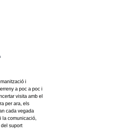
a
umanització i
erreny a poc a poc i
ncertar visita amb el
ra per ara, els
gran cada vegada
 i la comunicació,
del suport