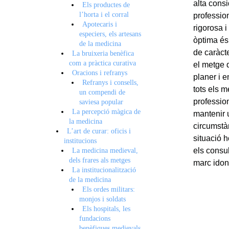
alta consi
Els productes de
l’horta i el corral
profession
Apotecaris i
rigorosa i
especiers, els artesans
òptima és 
de la medicina
de caràcte
La bruixeria benèfica
com a pràctica curativa
el metge 
Oracions i refranys
planer i e
Refranys i consells,
tots els m
un compendi de
professio
saviesa popular
La percepció màgica de
mantenir u
la medicina
circumstàn
L’art de curar: oficis i
situació 
institucions
els consul
La medicina medieval,
dels frares als metges
marc idoni
La institucionalització
de la medicina
Els ordes militars:
monjos i soldats
Els hospitals, les
fundacions
benèfiques medievals