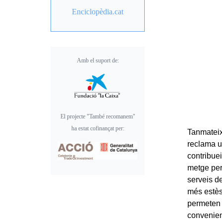
Enciclopèdia.cat
Amb el suport de:
El projecte "També recomanem"
ha estat cofinançat per:
Tanmateix
reclama u
contribuei
metge per 
serveis d
més estès.
permeten 
convenien