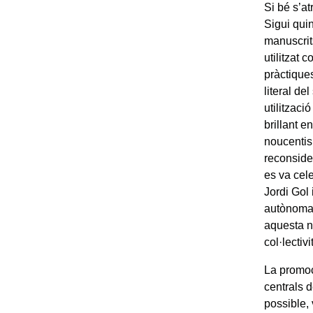
Si bé s’a
Sigui quin
manuscrits
utilitzat
pràctique
literal de
utilitzaci
brillant e
noucentis
reconside
es va cele
Jordi Gol 
autònoma i
aquesta n
col·lectivi
La promoci
centrals 
possible, 