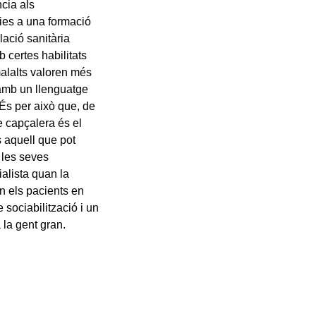
ncia als
cies a una formació
lació sanitària
 certes habilitats
malalts valoren més
 amb un llenguatge
 És per això que, de
de capçalera és el
s aquell que pot
e les seves
ialista quan la
en els pacients en
 sociabilització i un
 la gent gran.