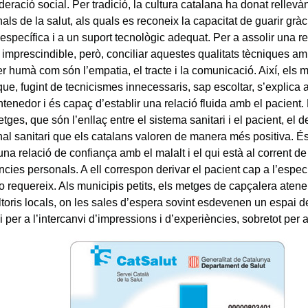
deració social. Per tradició, la cultura catalana ha donat rellevà
als de la salut, als quals es reconeix la capacitat de guarir grà
 específica i a un suport tecnològic adequat. Per a assolir una re
imprescindible, però, conciliar aquestes qualitats tècniques amb
r humà com són l’empatia, el tracte i la comunicació. Així, els 
que, fugint de tecnicismes innecessaris, sap escoltar, s’explica
ntenedor i és capaç d’establir una relació fluida amb el pacient.
etges, que són l’enllaç entre el sistema sanitari i el pacient, el 
nal sanitari que els catalans valoren de manera més positiva. É
na relació de confiança amb el malalt i el qui està al corrent d
cies personals. A ell correspon derivar el pacient cap a l’espec
ho requereix. Als municipis petits, els metges de capçalera aten
toris locals, on les sales d’espera sovint esdevenen un espai de
 per a l’intercanvi d’impressions i d’experiències, sobretot per a