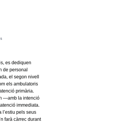
ls
is, es dediquen
en de personal
ada, el segon nivell
com els ambulatoris
atenció primària.
zen —amb la intenció
e atenció immediata.
l’estiu pels seus
’n farà càrrec durant