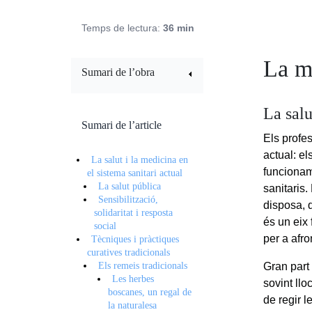
Temps de lectura:
36 min
La me
Sumari de l’obra
La salu
Sumari de l’article
Els profes
actual: e
La salut i la medicina en
funcionam
el sistema sanitari actual
La salut pública
sanitaris.
Sensibilització,
disposa, q
solidaritat i resposta
és un eix 
social
per a afro
Tècniques i pràctiques
curatives tradicionals
Els remeis tradicionals
Gran part 
Les herbes
sovint llo
boscanes, un regal de
de regir 
la naturalesa