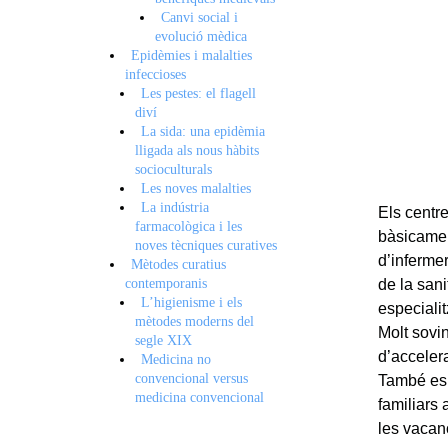
Canvi social i
evolució mèdica
Epidèmies i malalties
infeccioses
Les pestes: el flagell
diví
La sida: una epidèmia
lligada als nous hàbits
socioculturals
Les noves malalties
La indústria
Els centr
farmacològica i les
bàsicamen
noves tècniques curatives
d’infermer
Mètodes curatius
contemporanis
de la sani
L’higienisme i els
especialit
mètodes moderns del
Molt sovin
segle XIX
d’acceler
Medicina no
convencional versus
També es 
medicina convencional
familiars 
les vacan