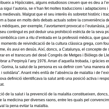
tribueix a Hipòcrates, alguns estudiosos creuen que es deu a l’e
a sigui l’autoria, se n’han fet moltes traduccions i adaptacions 
 medievals. Malgrat que el seu interès és sobretot històric i tra
 com a base en molts dels debats actuals sobre la conveniència 
s mèdiques, per exemple, l’avortament provocat o l’eutanàsia, j
l seu contingut es pot deduir una prohibició estricta de la seva p
ó simbòlica com a ritu d’entrada en la professió mèdica, que gau
n moments de reivindicació de la cultura clàssica grega, com fou
me, és avui en desús. Així, doncs, a Catalunya, el concepte de 
rar en el transcurs del desè Congrés de Metges i Biòlegs de L
brar a Perpinyà l’any 1976. Arran d’aquella trobada, i gràcies en
i Gorina, la salut de la persona es va definir com “una manera de
 solidària”. Anant més enllà de l’absència de malaltia i de l’ex
ova definició identificava la salut amb una posició activa i res
tat.
ó de la salut i la prevenció de la malaltia constitueixen, doncs
de la medicina per diverses raons, entre les quals pel convencim
val la pena evitar la malaltia.