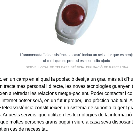
L’anomenada “teleassistència a casa” inclou un avisador que es penj
al coll i que es prem si es necessita ajuda.
SERVEI LOCAL DE TELEASSISTÈNCIA. DIPUTACIÓ DE BARCELONA
, en un camp en el qual la població desitja un grau més alt d’h
n tracte més personal i directe, les noves tecnologies guanyen t
xen a refredar les relacions metge-pacient. Poder contactar i co
Internet potser serà, en un futur proper, una pràctica habitual. A
e teleassistència constitueixen un sistema de suport a la gent 
 Aquests serveis, que utilitzen les tecnologies de la informació
que moltes persones grans puguin viure a casa seva disposant 
t en cas de necessitat.