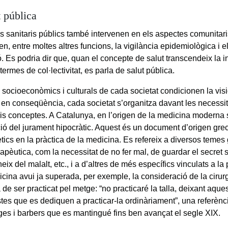
t pública
s sanitaris públics també intervenen en els aspectes comunitaris
n, entre moltes altres funcions, la vigilància epidemiològica i 
 Es podria dir que, quan el concepte de salut transcendeix la ind
ermes de col·lectivitat, es parla de salut pública.
 socioeconòmics i culturals de cada societat condicionen la visió
i, en conseqüència, cada societat s’organitza davant les necessi
is conceptes. A Catalunya, en l’origen de la medicina moderna s
ió del jurament hipocràtic. Aquest és un document d’origen grec
ètics en la pràctica de la medicina. Es refereix a diversos temes
rapèutica, com la necessitat de no fer mal, de guardar el secret 
ix del malalt, etc., i a d’altres de més específics vinculats a la 
icina avui ja superada, per exemple, la consideració de la cir
de ser practicat pel metge: “no practicaré la talla, deixant aque
stes que es dediquen a practicar-la ordinàriament”, una referènc
ges i barbers que es mantingué fins ben avançat el segle XIX.