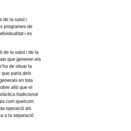
 de la salut i
els programes de
ividualitat i es
 de la salut i de la
tats que generen els
’ha de situar la
 que parla dels
 generals en tota
sobre allò que el
pràctica tradicional
urgia com quelcom
sta operació als
ia a la separació