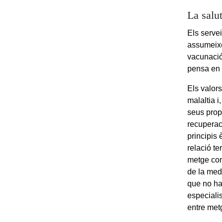
La salu
Els servei
assumeixe
vacunació.
pensa en t
Els valors
malaltia 
seus prop
recuperac
principis 
relació te
metge cone
de la med
que no ha 
especiali
entre met