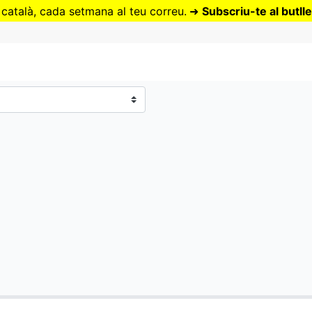
Vés
 català, cada setmana al teu correu.
➜
Subscriu-te al butlle
al
contingut