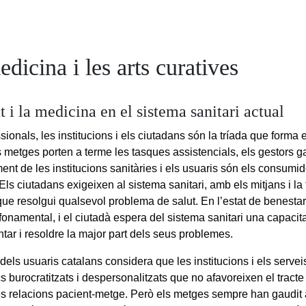
dicina i les arts curatives
t i la medicina en el sistema sanitari actual
sionals, les institucions i els ciutadans són la tríada que forma 
ls metges porten a terme les tasques assistencials, els gestors g
ent de les institucions sanitàries i els usuaris són els consumid
 Els ciutadans exigeixen al sistema sanitari, amb els mitjans i l
ue resolgui qualsevol problema de salut. En l’estat de benestar 
fonamental, i el ciutadà espera del sistema sanitari una capacita
ntar i resoldre la major part dels seus problemes.
dels usuaris catalans considera que les institucions i els servei
cs burocratitzats i despersonalitzats que no afavoreixen el trac
les relacions pacient-metge. Però els metges sempre han gaudit