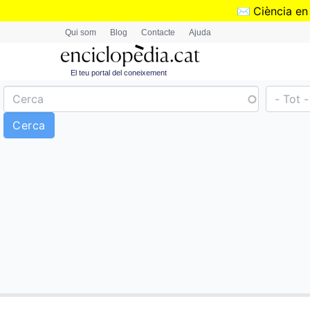
✉️
Ciència en
Qui som
Blog
Contacte
Ajuda
El teu portal del coneixement