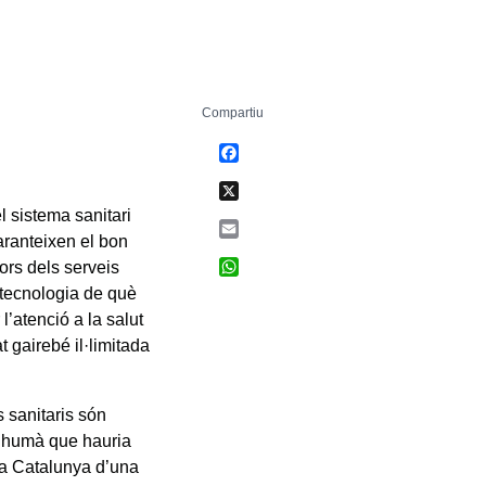
Compartiu
Facebook
X
el sistema sanitari
Email
aranteixen el bon
WhatsApp
ors dels serveis
a tecnologia de què
l’atenció a la salut
t gairebé il·limitada
s sanitaris són
te humà que hauria
 a Catalunya d’una