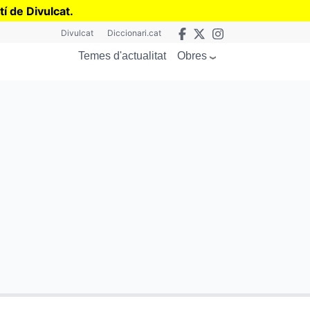
tí de Divulcat
.
Divulcat
Diccionari.cat
Obres
Temes d'actualitat