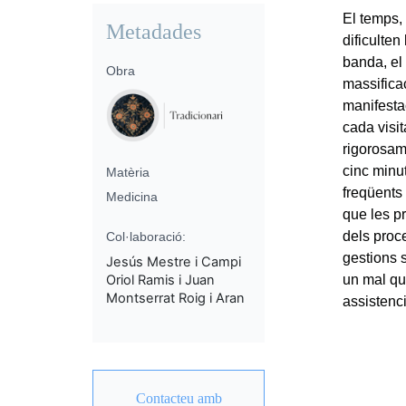
El temps, 
Metadades
dificulten
banda, el
Obra
massifica
manifestac
cada visi
rigorosam
cinc minu
Matèria
freqüents
Medicina
que les pr
dels proc
Col·laboració:
gestions 
Jesús Mestre i Campi
Oriol Ramis i Juan
un mal que
Montserrat Roig i Aran
assistenci
Contacteu amb