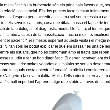
la massificació i la burocràcia són els principals factors que, s
 la relació assistencial. Els dos primers factors estan íntimamen
 temps d’espera per a accedir al sistema sol ser excessiu a cau
ció dels serveis sanitaris, cosa que dilata massa el lapse de tem
ió de la patologia i el diagnòstic mèdic. De l’altra, el temps qu
ta —també a causa de la massificació— és, si més no, insuficie
ent el pacient. “Tres mesos esperant aquesta visita i el metge
ts. Ni tan sols he pogut explicar el que em passa!” és una de l
 entre els usuaris, que no es conformen amb el tracte que reben
esses ajudin a fer un bon diagnòstic. El darrer inconvenient és l
essos sanitaris: moltes vegades els malalts se senten desorient
sobre les quals costa obtenir informació explícita i consideren 
 s’afegeix a la seva malaltia. Molts d’ells coincideixen a afirm
al és molt important l’aprenentatge que s’obté a través de la pr