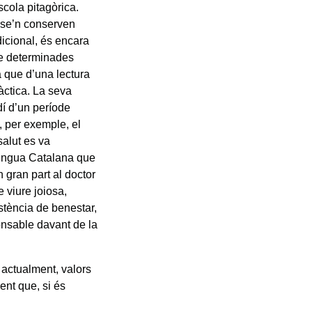
scola pitagòrica.
i se’n conserven
dicional, és encara
de determinades
a que d’una lectura
ràctica. La seva
dí d’un període
, per exemple, el
salut es va
lengua Catalana que
 gran part al doctor
 viure joiosa,
istència de benestar,
ponsable davant de la
, actualment, valors
ent que, si és