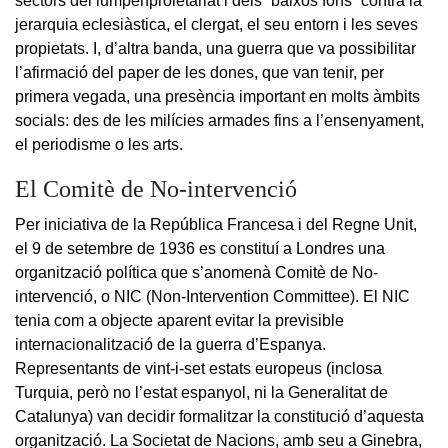
sectors del lumpenproletariat i dels “baixos fons” contra la
jerarquia eclesiàstica, el clergat, el seu entorn i les seves
propietats. I, d’altra banda, una guerra que va possibilitar
l’afirmació del paper de les dones, que van tenir, per
primera vegada, una presència important en molts àmbits
socials: des de les milícies armades fins a l’ensenyament,
el periodisme o les arts.
El Comitè de No-intervenció
Per iniciativa de la República Francesa i del Regne Unit,
el 9 de setembre de 1936 es constituí a Londres una
organització política que s’anomenà Comitè de No-
intervenció, o NIC (Non-Intervention Committee). El NIC
tenia com a objecte aparent evitar la previsible
internacionalització de la guerra d’Espanya.
Representants de vint-i-set estats europeus (inclosa
Turquia, però no l’estat espanyol, ni la Generalitat de
Catalunya) van decidir formalitzar la constitució d’aquesta
organització. La Societat de Nacions, amb seu a Ginebra,