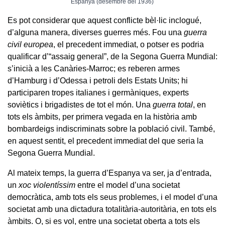
Espanya (desembre del 1936)
Es pot considerar que aquest conflicte bèl·lic inclogué,
d’alguna manera, diverses guerres més. Fou una
guerra
civil europea
, el precedent immediat, o potser es podria
qualificar d’“assaig general”, de la Segona Guerra Mundial:
s’inicià a les Canàries-Marroc; es reberen armes
d’Hamburg i d’Odessa i petroli dels Estats Units; hi
participaren tropes italianes i germàniques, experts
soviètics i brigadistes de tot el món. Una
guerra total
, en
tots els àmbits, per primera vegada en la història amb
bombardeigs indiscriminats sobre la població civil. També,
en aquest sentit, el precedent immediat del que seria la
Segona Guerra Mundial.
Al mateix temps, la guerra d’Espanya va ser, ja d’entrada,
un
xoc violentíssim
entre el model d’una societat
democràtica, amb tots els seus problemes, i el model d’una
societat amb una dictadura totalitària-autoritària, en tots els
àmbits. O, si es vol, entre una societat oberta a tots els