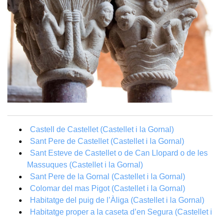
Castell de Castellet (Castellet i la Gornal)
Sant Pere de Castellet (Castellet i la Gornal)
Sant Esteve de Castellet o de Can Llopard o de les
Massuques (Castellet i la Gornal)
Sant Pere de la Gornal (Castellet i la Gornal)
Colomar del mas Pigot (Castellet i la Gornal)
Habitatge del puig de l’Àliga (Castellet i la Gornal)
Habitatge proper a la caseta d’en Segura (Castellet i