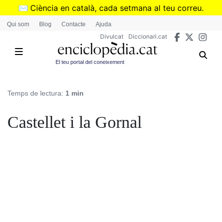
Vés
✉️
Ciència en català, cada setmana al teu correu.
al
➜
Subscriu-te al butlletí de Divulcat
.
Qui som
Blog
Contacte
Ajuda
contingut
Divulcat
Diccionari.cat
El teu portal del coneixement
Temps de lectura:
1 min
Castellet i la Gornal