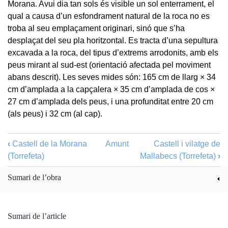
Morana. Avui dia tan sols és visible un sol enterrament, el
qual a causa d’un esfondrament natural de la roca no es
troba al seu emplaçament originari, sinó que s’ha
desplaçat del seu pla horitzontal. Es tracta d’una sepultura
excavada a la roca, del tipus d’extrems arrodonits, amb els
peus mirant al sud-est (orientació afectada pel moviment
abans descrit). Les seves mides són: 165 cm de llarg × 34
cm d’amplada a la capçalera × 35 cm d’amplada de cos ×
27 cm d’amplada dels peus, i una profunditat entre 20 cm
(als peus) i 32 cm (al cap).
‹
Castell de la Morana
Amunt
Castell i vilatge de
(Torrefeta)
Mallabecs (Torrefeta)
›
Sumari de l’obra
Sumari de l’article