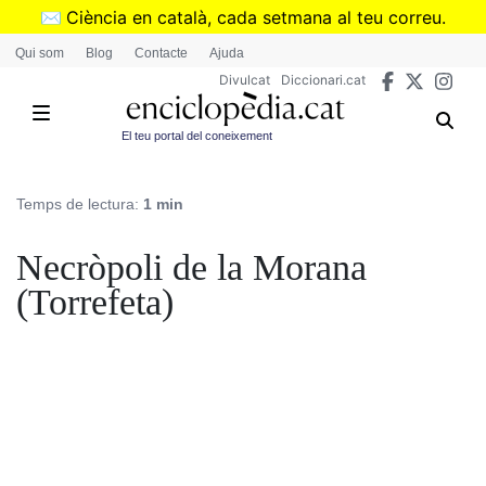
Vés
✉️
Ciència en català, cada setmana al teu correu.
al
➜
Subscriu-te al butlletí de Divulcat
.
Qui som
Blog
Contacte
Ajuda
contingut
Divulcat
Diccionari.cat
El teu portal del coneixement
Temps de lectura:
1 min
Necròpoli de la Morana
(Torrefeta)