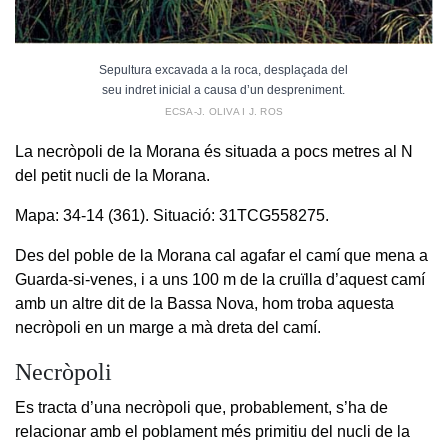
Sepultura excavada a la roca, desplaçada del
seu indret inicial a causa d’un despreniment.
ECSA-J. OLIVA I J. ROS
La necròpoli de la Morana és situada a pocs metres al N
del petit nucli de la Morana.
Mapa: 34-14 (361). Situació: 31TCG558275.
Des del poble de la Morana cal agafar el camí que mena a
Guarda-si-venes, i a uns 100 m de la cruïlla d’aquest camí
amb un altre dit de la Bassa Nova, hom troba aquesta
necròpoli en un marge a mà dreta del camí.
Necròpoli
Es tracta d’una necròpoli que, probablement, s’ha de
relacionar amb el poblament més primitiu del nucli de la