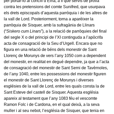
per portar-lo al concili d’Elna, a fi que servís de prova
contra les pretensions del comte Sunifred, que usurpava
els drets episcopals d’aquesta parròquia i de les altres de
la vall de Lord. Posteriorment, torna a aparèixer la
parròquia de Sisquer, amb la sufragània de Llinars
(“
Siskero cum Linars
”), a la relació de parròquies del final
del segle X o del principi de l’XI continguda a l’apòcrifa
acta de consagració de la Seu d’Urgell. Encara que no
figura en una relació de béns dels monestir de Sant
Llorenç de Morunys de vers l’any 1050 com a dependent
del monestir, en realitat en degué dependre, ja que a l’acta
de consagració del monestir de Sant Serni de Tavèrnoles,
de l’any 1040, entre les possessions del monestir figuren
el monestir de Sant Llorenç de Morunys i diverses
esglésies de la vall de Lord, entre les quals consta la de
Sant Esteve del castell de Sisquer. Aquesta església
apareix al testament que l’any 1083 féu el vescomte
Ramon Folc i de Cardona, en el qual deixà, a la seva
muller i al seu nebot, l’església de Sisquer, que tenia en