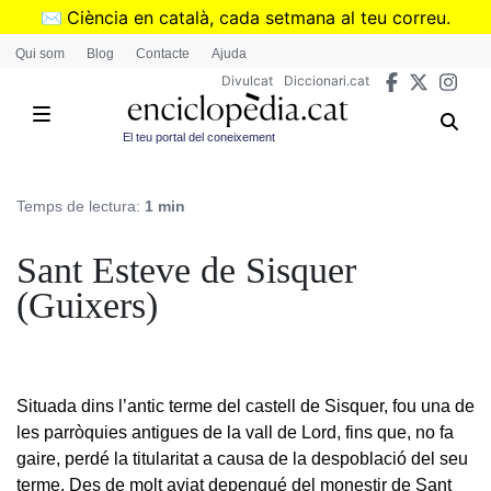
Vés
✉️
Ciència en català, cada setmana al teu correu.
al
➜
Subscriu-te al butlletí de Divulcat
.
Qui som
Blog
Contacte
Ajuda
contingut
Divulcat
Diccionari.cat
El teu portal del coneixement
Temps de lectura:
1 min
Sant Esteve de Sisquer
(Guixers)
Situada dins l’antic terme del castell de Sisquer, fou una de
les parròquies antigues de la vall de Lord, fins que, no fa
gaire, perdé la titularitat a causa de la despoblació del seu
terme. Des de molt aviat depengué del monestir de Sant