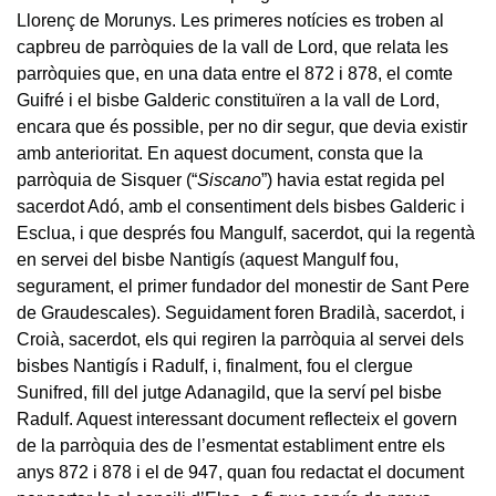
Llorenç de Morunys. Les primeres notícies es troben al
capbreu de parròquies de la vall de Lord, que relata les
parròquies que, en una data entre el 872 i 878, el comte
Guifré i el bisbe Galderic constituïren a la vall de Lord,
encara que és possible, per no dir segur, que devia existir
amb anterioritat. En aquest document, consta que la
parròquia de Sisquer (“
Siscano
”) havia estat regida pel
sacerdot Adó, amb el consentiment dels bisbes Galderic i
Esclua, i que després fou Mangulf, sacerdot, qui la regentà
en servei del bisbe Nantigís (aquest Mangulf fou,
segurament, el primer fundador del monestir de Sant Pere
de Graudescales). Seguidament foren Bradilà, sacerdot, i
Croià, sacerdot, els qui regiren la parròquia al servei dels
bisbes Nantigís i Radulf, i, finalment, fou el clergue
Sunifred, fill del jutge Adanagild, que la serví pel bisbe
Radulf. Aquest interessant document reflecteix el govern
de la parròquia des de l’esmentat establiment entre els
anys 872 i 878 i el de 947, quan fou redactat el document