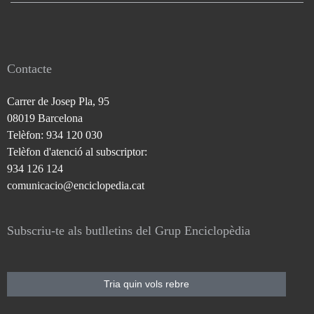
Contacte
Carrer de Josep Pla, 95
08019 Barcelona
Telèfon: 934 120 030
Telèfon d'atenció al subscriptor:
934 126 124
comunicacio@enciclopedia.cat
Subscriu-te als butlletins del Grup Enciclopèdia
Tria quin vols rebre