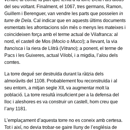
del seu voltant. Finalment, el 1067, tres germans, Ramon,
Guillem i Berenguer, van vendre les parts que posseïen
in
turre de Dela
. Cal indicar que en aquests últims documents
esmentats les afrontacions són més o menys les mateixes i
coincideixen força amb el terme actual de Vilafranca: al
nord, el castell de Mos (
Mocio
o
Mucci
); a llevant, la via
francisca
i la riera de Llitrà (
Vitrano
); a ponent, el terme de
Pacs i les Guixeres, actual Vilobí, i a migdia, l’alou dels
comtes.
La torre degué ser destruïda durant la ràtzia dels
almoràvits del 1108. Probablement fou reconstruïda i al
seu entorn, a mitjan segle XII, va augmentar molt la
població. La torre resultà insuficient per a la defensa del
lloc i aleshores es va construir un castell, hom creu que
l’any 1181.
L’emplaçament d’aquesta torre no es coneix amb certesa.
Tot i així, no devia trobar-se gaire lluny de l’església de