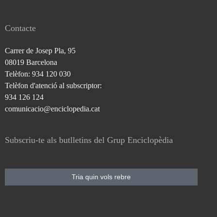
Contacte
Carrer de Josep Pla, 95
08019 Barcelona
Telèfon: 934 120 030
Telèfon d'atenció al subscriptor:
934 126 124
comunicacio@enciclopedia.cat
Subscriu-te als butlletins del Grup Enciclopèdia
Tria quin vols rebre