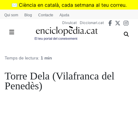
Vés
✉️
Ciència en català, cada setmana al teu correu.
al
➜
Subscriu-te al butlletí de Divulcat
.
Qui som
Blog
Contacte
Ajuda
contingut
Divulcat
Diccionari.cat
El teu portal del coneixement
Temps de lectura:
1 min
Torre Dela (Vilafranca del
Penedès)