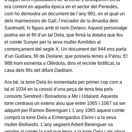
era corrent en aquella època en el sector del Penedès,
com ho demostra un document de l’any 981, en el qual un
dels marmessors de Galí, l’iniciador de la dinastia dels
Santmartí, hi figura amb el nom
Delano
. Aquest personatge
podria ser el fill d’un tal Dela, que firmà la dotalia que feu
el comte Sunyer per la seva muller Aimildes al
començament del segle X. Un document del 944 ens parla
d’un Guillara, fill de
Deilane
, que posseïa terres a Palou. El
988 hom esmenta a Olèrdola, dins el recinte fortificat, la
casa dels fills del difunt
Dadilani
.
Ara bé, la torre Dela és esmentada per primer cop com a
tal el 1034 en la cessió d’una peça de terra feta pels
consorts Sendred i Bonadona a Mir i Udalard. Aquesta
torre centrava un extens alou que entre 1065 i 1067 va ser
adquirit per Ramon Berenguer I. L’any 1065 aquest comte
comprà la torre Dela a
Ermengardus Ebrini
i a la seva
muller
Belliardis
. L’any següent Arbert Berenguer va
vendre al comte la part que tenia a la torre Dela i als alous