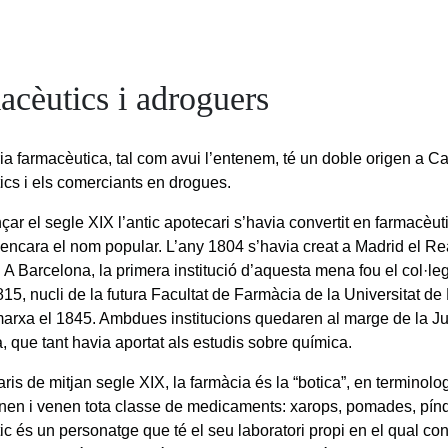
acèutics i adroguers
ria farmacèutica, tal com avui l’entenem, té un doble origen a Ca
ics i els comerciants en drogues.
r el segle XIX l’antic apotecari s’havia convertit en farmacèutic
encara el nom popular. L’any 1804 s’havia creat a Madrid el Re
A Barcelona, la primera institució d’aquesta mena fou el col·leg
815, nucli de la futura Facultat de Farmàcia de la Universitat d
arxa el 1845. Ambdues institucions quedaren al marge de la J
, que tant havia aportat als estudis sobre química.
aris de mitjan segle XIX, la farmàcia és la “botica”, en terminolo
nen i venen tota classe de medicaments: xarops, pomades, píndo
ic és un personatge que té el seu laboratori propi en el qual co