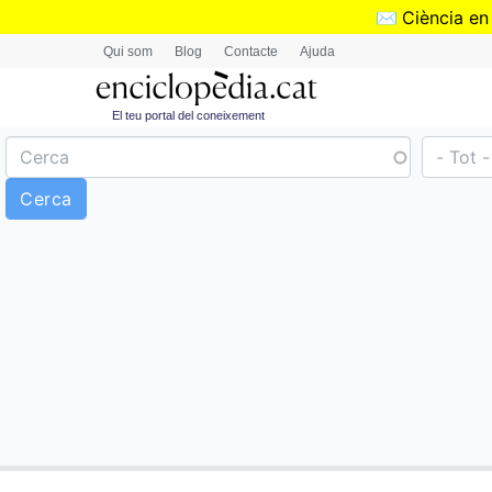
✉️
Ciència en
Qui som
Blog
Contacte
Ajuda
El teu portal del coneixement