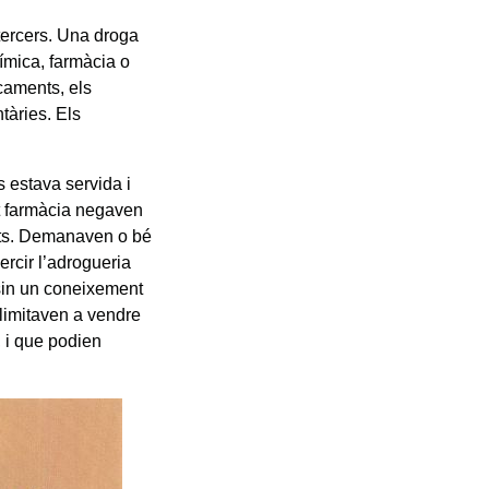
tercers. Una droga
ímica, farmàcia o
icaments, els
tàries. Els
s estava servida i
at farmàcia negaven
nts. Demanaven o bé
ercir l’adrogueria
sin un coneixement
limitaven a vendre
, i que podien