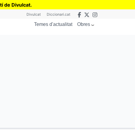
tí de Divulcat
.
Divulcat
Diccionari.cat
Obres
Temes d'actualitat