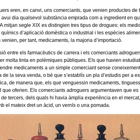
uers eren, en canvi, uns comerciants, que venien productes de 
 avui dia qualsevol substància emprada com a ingredient en qu
. A mitjan segle XIX es distingien tres tipus de drogues: els med
químics d’aplicació domèstica o industrial i les espècies alimen
 venien, per tant, medicaments, la majoria d’importació.
sió entre els farmacèutics de carrera i els comerciants adroguer
rrer molta tinta en polèmiques públiques. Els que havien estudi
 vendre medicaments a un simple comerciant sense coneixeme
a de la seva venda, o bé que s’establís un pla d’estudis per a ex
ica, de manera que, els que venguessin medicaments, tingues
el que oferien. Els comerciants adroguers argumentaven que es 
 de tercers, dels quals hi havia àmplia experiència en el mercat
b el mateix dret un àcid, un vernís o una pomada.