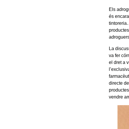
Els adrog
és encara
tintoreria
productes 
adroguers
La discus
va fer có
el dret a
l’exclusiv
farmacèut
directe d
productes
vendre am