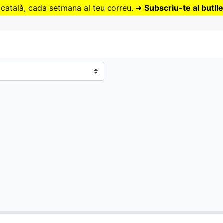
Vés
 català, cada setmana al teu correu.
➜
Subscriu-te al butlle
al
contingut