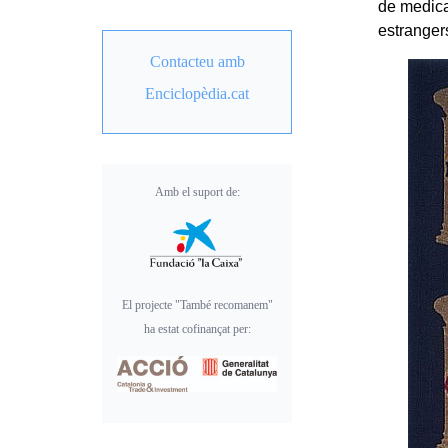
de medica
estranger
Contacteu amb
Enciclopèdia.cat
Amb el suport de:
El projecte "També recomanem"
ha estat cofinançat per: