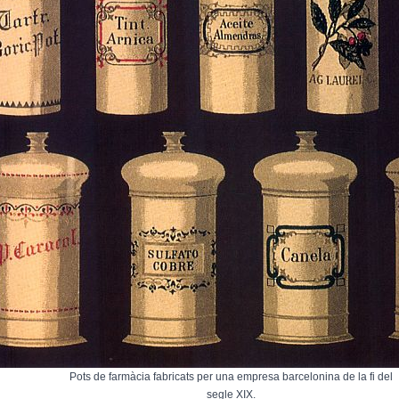
Pots de farmàcia fabricats per una empresa barcelonina de la fi del
segle XIX.