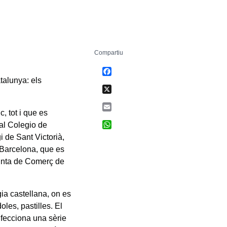
Compartiu
Facebook
talunya: els
X
Email
, tot i que es
WhatsApp
al Colegio de
i de Sant Victorià,
e Barcelona, que es
unta de Comerç de
gia castellana, on es
les, pastilles. El
nfecciona una sèrie