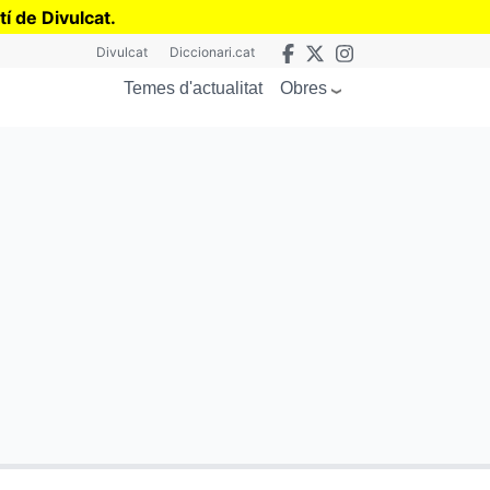
tí de Divulcat
.
Divulcat
Diccionari.cat
Obres
Temes d'actualitat