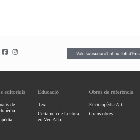
Vols subscriure't al butlletí d'En
s editorials
Educació
Obres de referència
naris de
Text
Enciclopèdia Art
clopèdia
Certamen de Lectura
Grans obres
opèdia
en Veu Alta