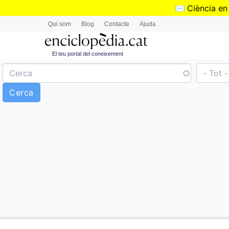
✉️
Ciència en
Qui som
Blog
Contacte
Ajuda
El teu portal del coneixement