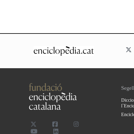
Segell
Diccio
l`Enci
Encicl