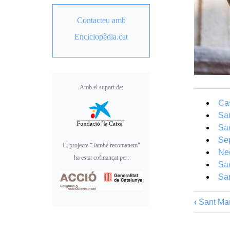
Contacteu amb
Enciclopèdia.cat
Amb el suport de:
Cas
San
San
Sep
El projecte "També recomanem"
Nec
ha estat cofinançat per:
San
San
‹
Sant Mart