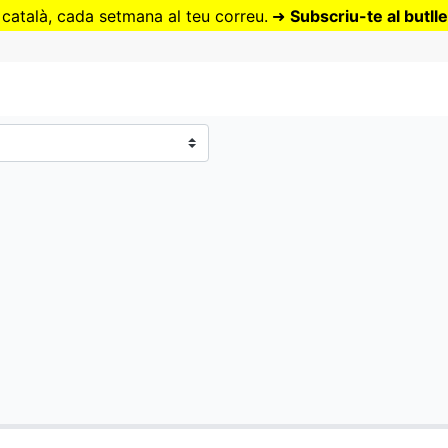
Vés
 català, cada setmana al teu correu.
➜
Subscriu-te al butlle
al
contingut