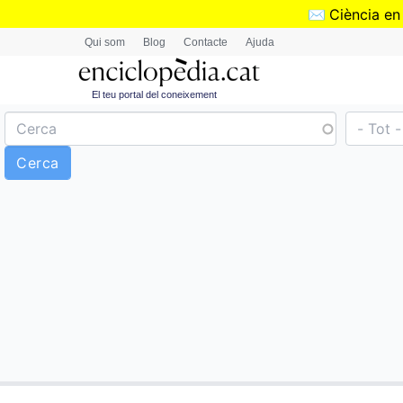
✉️
Ciència en
Qui som
Blog
Contacte
Ajuda
El teu portal del coneixement