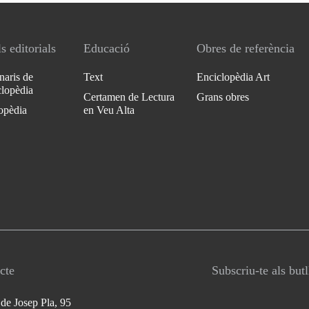
s editorials
Educació
Obres de referència
naris de
Text
Enciclopèdia Art
clopèdia
Certamen de Lectura
Grans obres
opèdia
en Veu Alta
cte
Subscriu-te als but
 de Josep Pla, 95