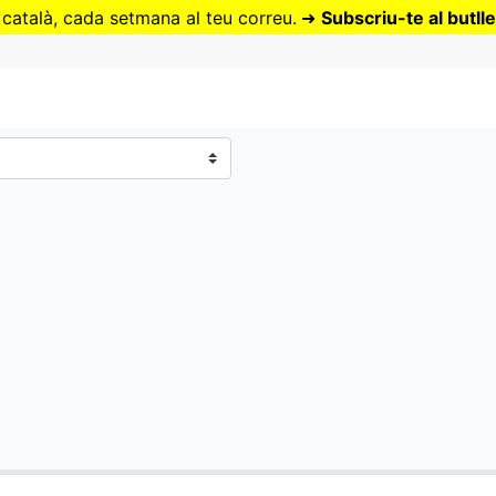
Vés
 català, cada setmana al teu correu.
➜
Subscriu-te al butlle
al
contingut