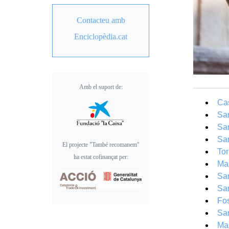
Contacteu amb
Enciclopèdia.cat
Amb el suport de:
Cas
San
San
San
El projecte "També recomanem"
Tor
ha estat cofinançat per:
Mas
San
San
Fos
San
Mas