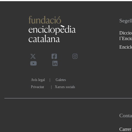
Segell
Diccio
l`Enci
Encicl
Avís legal
Galetes
Privacitat
|
Xarxes socials
Conta
Carrer