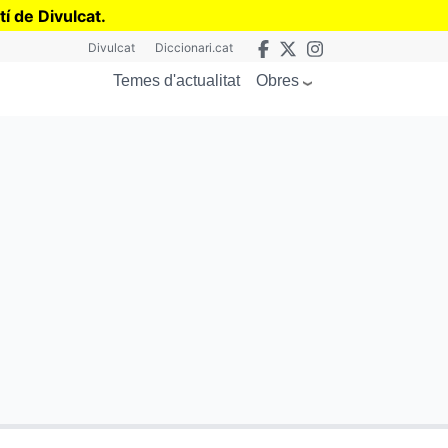
tí de Divulcat
.
Divulcat
Diccionari.cat
Obres
Temes d'actualitat