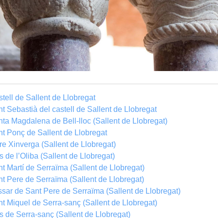
tell de Sallent de Llobregat
t Sebastià del castell de Sallent de Llobregat
ta Magdalena de Bell-lloc (Sallent de Llobregat)
t Ponç de Sallent de Llobregat
re Xinverga (Sallent de Llobregat)
 de l’Oliba (Sallent de Llobregat)
t Martí de Serraïma (Sallent de Llobregat)
t Pere de Serraïma (Sallent de Llobregat)
sar de Sant Pere de Serraïma (Sallent de Llobregat)
t Miquel de Serra-sanç (Sallent de Llobregat)
 de Serra-sanç (Sallent de Llobregat)