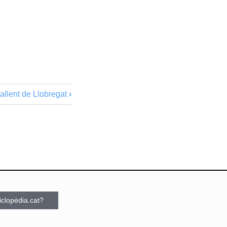
allent de Llobregat
›
ciclopèdia.cat?