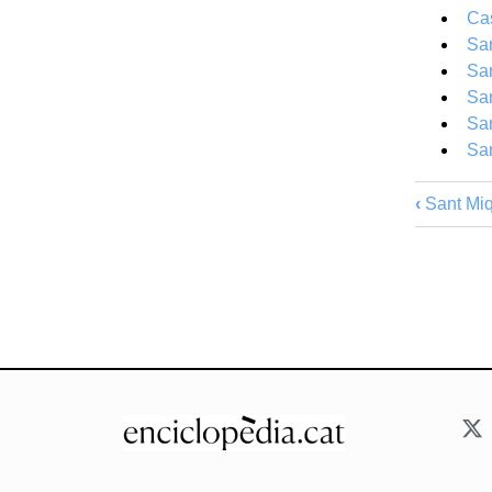
Cas
San
San
San
San
San
‹
Sant Miq