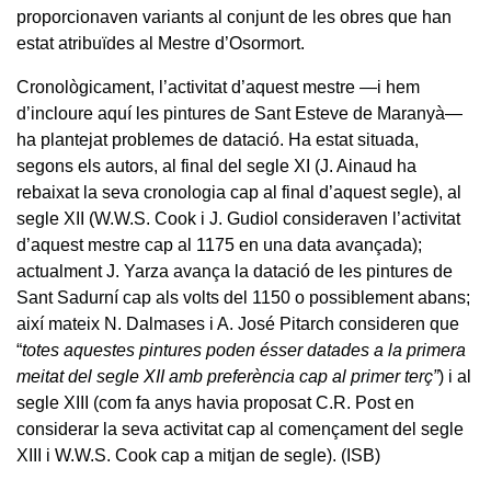
proporcionaven variants al conjunt de les obres que han
estat atribuïdes al Mestre d’Osormort.
Cronològicament, l’activitat d’aquest mestre —i hem
d’incloure aquí les pintures de Sant Esteve de Maranyà—
ha plantejat problemes de datació. Ha estat situada,
segons els autors, al final del segle XI (J. Ainaud ha
rebaixat la seva cronologia cap al final d’aquest segle), al
segle XII (W.W.S. Cook i J. Gudiol consideraven l’activitat
d’aquest mestre cap al 1175 en una data avançada);
actualment J. Yarza avança la datació de les pintures de
Sant Sadurní cap als volts del 1150 o possiblement abans;
així mateix N. Dalmases i A. José Pitarch consideren que
“
totes aquestes pintures poden ésser datades a la primera
meitat del segle XII amb preferència cap al primer terç”
) i al
segle XIII (com fa anys havia proposat C.R. Post en
considerar la seva activitat cap al començament del segle
XIII i W.W.S. Cook cap a mitjan de segle). (ISB)