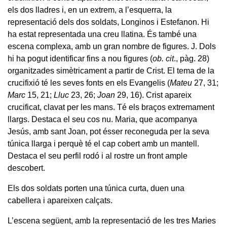
els dos lladres i, en un extrem, a l’esquerra, la
representació dels dos soldats, Longinos i Estefanon. Hi
ha estat representada una creu llatina. És també una
escena complexa, amb un gran nombre de figures. J. Dols
hi ha pogut identificar fins a nou figures (
ob. cit
., pàg. 28)
organitzades simètricament a partir de Crist. El tema de la
crucifixió té les seves fonts en els Evangelis (
Mateu
27, 31;
Marc
15, 21;
Lluc
23, 26;
Joan
29, 16). Crist apareix
crucificat, clavat per les mans. Té els braços extremament
llargs. Destaca el seu cos nu. Maria, que acompanya
Jesús, amb sant Joan, pot ésser reconeguda per la seva
túnica llarga i perquè té el cap cobert amb un mantell.
Destaca el seu perfil rodó i al rostre un front ample
descobert.
Els dos soldats porten una túnica curta, duen una
cabellera i apareixen calçats.
L’escena següent, amb la representació de les tres Maries