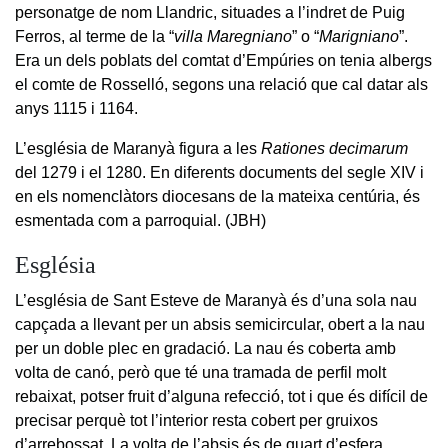
personatge de nom Llandric, situades a l’indret de Puig
Ferros, al terme de la “
villa Maregniano
” o “
Marigniano
”.
Era un dels poblats del comtat d’Empúries on tenia albergs
el comte de Rosselló, segons una relació que cal datar als
anys 1115 i 1164.
L’església de Maranyà figura a les
Rationes decimarum
del 1279 i el 1280. En diferents documents del segle XIV i
en els nomenclàtors diocesans de la mateixa centúria, és
esmentada com a parroquial. (JBH)
Església
L’església de Sant Esteve de Maranyà és d’una sola nau
capçada a llevant per un absis semicircular, obert a la nau
per un doble plec en gradació. La nau és coberta amb
volta de canó, però que té una tramada de perfil molt
rebaixat, potser fruit d’alguna refecció, tot i que és difícil de
precisar perquè tot l’interior resta cobert per gruixos
d’arrebossat. La volta de l’absis és de quart d’esfera.