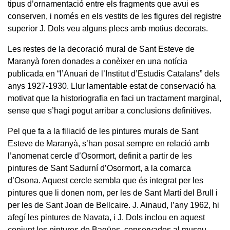
tipus d’ornamentació entre els fragments que avui es
conserven, i només en els vestits de les figures del registre
superior J. Dols veu alguns plecs amb motius decorats.
Les restes de la decoració mural de Sant Esteve de
Maranyà foren donades a conèixer en una notícia
publicada en “l’Anuari de l’Institut d’Estudis Catalans” dels
anys 1927-1930. Llur lamentable estat de conservació ha
motivat que la historiografia en faci un tractament marginal,
sense que s’hagi pogut arribar a conclusions definitives.
Pel que fa a la filiació de les pintures murals de Sant
Esteve de Maranyà, s’han posat sempre en relació amb
l’anomenat cercle d’Osormort, definit a partir de les
pintures de Sant Sadurní d’Osormort, a la comarca
d’Osona. Aquest cercle sembla que és integrat per les
pintures que li donen nom, per les de Sant Martí del Brull i
per les de Sant Joan de Bellcaire. J. Ainaud, l’any 1962, hi
afegí les pintures de Navata, i J. Dols inclou en aquest
conjunt les pintures de Bagües, conservades al museu