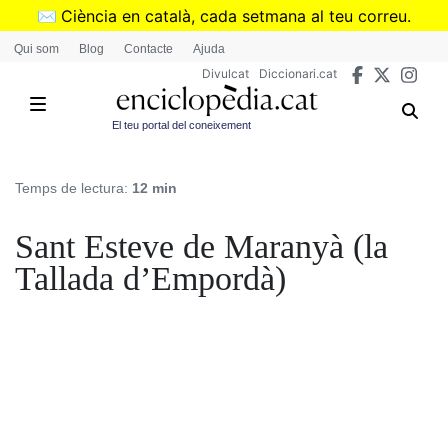
Vés
✉️
Ciència en català, cada setmana al teu correu.
al
➜
Subscriu-te al butlletí de Divulcat
.
Qui som
Blog
Contacte
Ajuda
contingut
Divulcat
Diccionari.cat
El teu portal del coneixement
Temps de lectura:
12 min
Sant Esteve de Maranyà (la
Tallada d’Empordà)