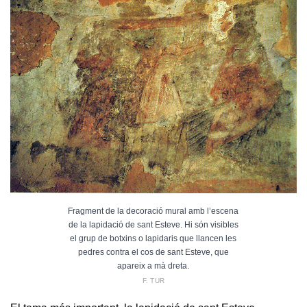
Fragment de la decoració mural amb l’escena
de la lapidació de sant Esteve. Hi són visibles
el grup de botxins o lapidaris que llancen les
pedres contra el cos de sant Esteve, que
apareix a mà dreta.
F. TUR