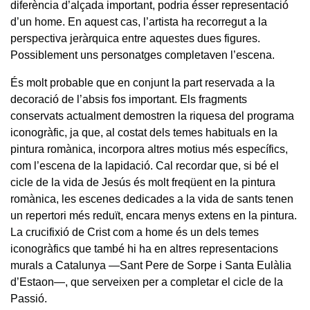
diferència d’alçada important, podria ésser representació
d’un home. En aquest cas, l’artista ha recorregut a la
perspectiva jeràrquica entre aquestes dues figures.
Possiblement uns personatges completaven l’escena.
És molt probable que en conjunt la part reservada a la
decoració de l’absis fos important. Els fragments
conservats actualment demostren la riquesa del programa
iconogràfic, ja que, al costat dels temes habituals en la
pintura romànica, incorpora altres motius més específics,
com l’escena de la lapidació. Cal recordar que, si bé el
cicle de la vida de Jesús és molt freqüent en la pintura
romànica, les escenes dedicades a la vida de sants tenen
un repertori més reduït, encara menys extens en la pintura.
La crucifixió de Crist com a home és un dels temes
iconogràfics que també hi ha en altres representacions
murals a Catalunya —Sant Pere de Sorpe i Santa Eulàlia
d’Estaon—, que serveixen per a completar el cicle de la
Passió.