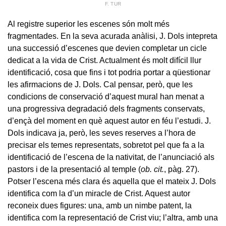
F. TUR
Al registre superior les escenes són molt més
fragmentades. En la seva acurada anàlisi, J. Dols intepreta
una successió d’escenes que devien completar un cicle
dedicat a la vida de Crist. Actualment és molt difícil llur
identificació, cosa que fins i tot podria portar a qüestionar
les afirmacions de J. Dols. Cal pensar, però, que les
condicions de conservació d’aquest mural han menat a
una progressiva degradació dels fragments conservats,
d’ençà del moment en què aquest autor en féu l’estudi. J.
Dols indicava ja, però, les seves reserves a l’hora de
precisar els temes representats, sobretot pel que fa a la
identificació de l’escena de la nativitat, de l’anunciació als
pastors i de la presentació al temple (
ob. cit.
, pàg. 27).
Potser l’escena més clara és aquella que el mateix J. Dols
identifica com la d’un miracle de Crist. Aquest autor
reconeix dues figures: una, amb un nimbe patent, la
identifica com la representació de Crist viu; l’altra, amb una