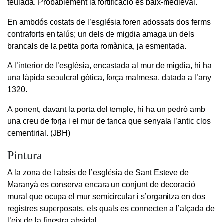
teulada. Probablement la fortificació és baix-medieval.
En ambdós costats de l’església foren adossats dos ferms
contraforts en talús; un dels de migdia amaga un dels
brancals de la petita porta romànica, ja esmentada.
A l’interior de l’església, encastada al mur de migdia, hi ha
una làpida sepulcral gòtica, força malmesa, datada a l’any
1320.
A ponent, davant la porta del temple, hi ha un pedró amb
una creu de forja i el mur de tanca que senyala l’antic clos
cementirial. (JBH)
Pintura
A la zona de l’absis de l’església de Sant Esteve de
Maranyà es conserva encara un conjunt de decoració
mural que ocupa el mur semicircular i s’organitza en dos
registres superposats, els quals es connecten a l’alçada de
l’eix de la finestra absidal.