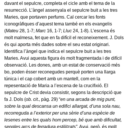
davant el sepulcre, completa el cicle amb el tema de la
resurrecció. L’àngel assenyala el sepulcre buit a les tres
Maries, que portaven perfums. Cal cercar les fonts
iconogràfiques d’aquest tema també en els evangelis
(
Mateu
28, 1-7;
Marc
16, 1-7;
Lluc
24, 1-8). L’escena és
molt malmesa, fet que en fa difícil el reconeixement. J. Dols
és qui aporta més dades sobre el seu estat originari.
Identifica l’àngel que indica el sepulcre buit a les tres
Maries. Avui aquesta figura és molt fragmentada i de difícil
observació. Les dones, amb un estat de conservació més
bo, poden ésser reconegudes perquè porten una llarga
túnica i el cap cobert amb un mantell, com en la
repesentació de Maria a l’escena de la crucifixió. El
sepulcre de Crist devia consistir, segons la descripció que
fa J. Dols (
ob. cit
., pàg. 29) “
en una arcada de mig punt,
sobre la qual descansa un edifici allargat, d’una sola nau,
recorreguda a l’exterior per una sèrie d’una espècie de
lesenes entre les quals hom percep, bé que amb dificultat,
sengles arcs de ferradura estilitzats”
. Avui, però, és molt