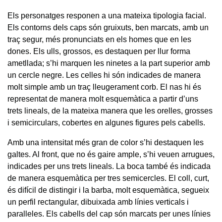
Els personatges responen a una mateixa tipologia facial.
Els contorns dels caps són gruixuts, ben marcats, amb un
traç segur, més pronunciats en els homes que en les
dones. Els ulls, grossos, es destaquen per llur forma
ametllada; s’hi marquen les ninetes a la part superior amb
un cercle negre. Les celles hi són indicades de manera
molt simple amb un traç lleugerament corb. El nas hi és
representat de manera molt esquemàtica a partir d’uns
trets lineals, de la mateixa manera que les orelles, grosses
i semicirculars, cobertes en algunes figures pels cabells.
Amb una intensitat més gran de color s’hi destaquen les
galtes. Al front, que no és gaire ample, s’hi veuen arrugues,
indicades per uns trets lineals. La boca també és indicada
de manera esquemàtica per tres semicercles. El coll, curt,
és difícil de distingir i la barba, molt esquemàtica, segueix
un perfil rectangular, dibuixada amb línies verticals i
paralleles. Els cabells del cap són marcats per unes línies