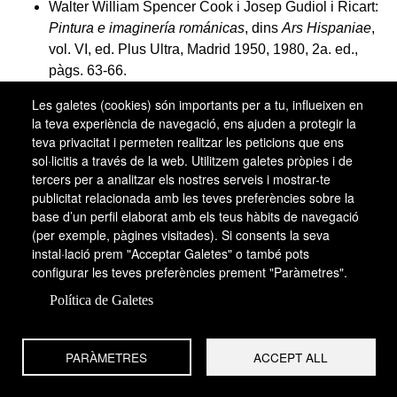
Walter William Spencer Cook i Josep Gudiol i Ricart:
Pintura e imaginería románicas
, dins
Ars Hispaniae
,
vol. VI, ed. Plus Ultra, Madrid 1950, 1980, 2a. ed.,
pàgs. 63-66.
Walter William Spencer Cook:
La pintura mural
Les galetes (cookies) són importants per a tu, influeixen en
románica en Cataluña
, col·l. “Arte y Artistas”, Instituto
la teva experiència de navegació, ens ajuden a protegir la
Diego Velázquez de CSIC, Madrid 1956, pàgs. 30-
teva privacitat i permeten realitzar les peticions que ens
31.
sol·licitis a través de la web. Utilitzem galetes pròpies i de
J. Gudiol, S. Alcolea i J.E. Cirlot:
Historia de la
tercers per a analitzar els nostres serveis i mostrar-te
publicitat relacionada amb les teves preferències sobre la
pintura en Cataluña
, Madrid 1956, pàg. 25. Joan
base d’un perfil elaborat amb els teus hàbits de navegació
Ainaud de Lasarte:
Pinturas románicas
, col·l.
(per exemple, pàgines visitades). Si consents la seva
“Unessco de Arte Mundial”, 7, París 1957.
instal·lació prem "Acceptar Galetes" o també pots
Josep Gudiol i Ricart:
Les peintres itinerants de
configurar les teves preferències prement "Paràmetres".
l’époque romane
, “Cahiers de Civilisation
Política de Galetes
Médiévale”, núm. 2, Universitat de Poitiers 1958,
pàgs. 191-194.
Louis Réau:
Iconographie de l’art chrétien
, vol. III
PARÀMETRES
ACCEPT ALL
(Iconographie des saints)
, Presses Universitaires de
France, París 1958.