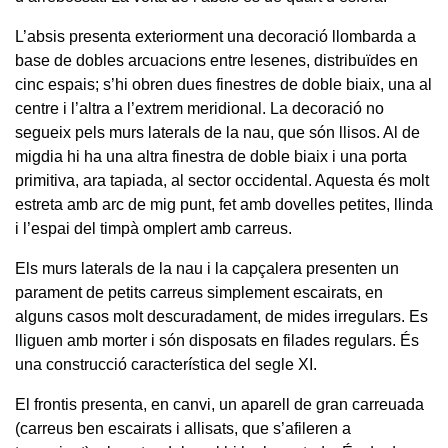
L’absis presenta exteriorment una decoració llombarda a
base de dobles arcuacions entre lesenes, distribuïdes en
cinc espais; s’hi obren dues finestres de doble biaix, una al
centre i l’altra a l’extrem meridional. La decoració no
segueix pels murs laterals de la nau, que són llisos. Al de
migdia hi ha una altra finestra de doble biaix i una porta
primitiva, ara tapiada, al sector occidental. Aquesta és molt
estreta amb arc de mig punt, fet amb dovelles petites, llinda
i l’espai del timpà omplert amb carreus.
Els murs laterals de la nau i la capçalera presenten un
parament de petits carreus simplement escairats, en
alguns casos molt descuradament, de mides irregulars. Es
lliguen amb morter i són disposats en filades regulars. És
una construcció característica del segle XI.
El frontis presenta, en canvi, un aparell de gran carreuada
(carreus ben escairats i allisats, que s’afileren a