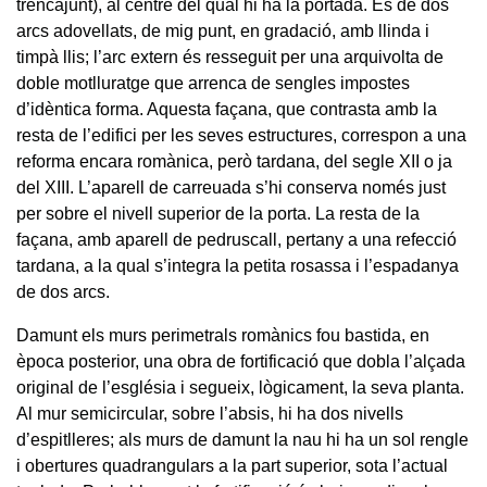
trencajunt), al centre del qual hi ha la portada. És de dos
arcs adovellats, de mig punt, en gradació, amb llinda i
timpà llis; l’arc extern és resseguit per una arquivolta de
doble motlluratge que arrenca de sengles impostes
d’idèntica forma. Aquesta façana, que contrasta amb la
resta de l’edifici per les seves estructures, correspon a una
reforma encara romànica, però tardana, del segle XII o ja
del XIII. L’aparell de carreuada s’hi conserva només just
per sobre el nivell superior de la porta. La resta de la
façana, amb aparell de pedruscall, pertany a una refecció
tardana, a la qual s’integra la petita rosassa i l’espadanya
de dos arcs.
Damunt els murs perimetrals romànics fou bastida, en
època posterior, una obra de fortificació que dobla l’alçada
original de l’església i segueix, lògicament, la seva planta.
Al mur semicircular, sobre l’absis, hi ha dos nivells
d’espitlleres; als murs de damunt la nau hi ha un sol rengle
i obertures quadrangulars a la part superior, sota l’actual