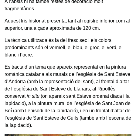
A l’absis hi ha també restes de decoració molt
fragmentàries.
Aquest fris historiat presenta, tant al registre inferior com al
superior, una alçada aproximada de 120 cm.
La tècnica utilitzada és la del fresc sec i els colors
predominants són el vermell, el blau, el groc, el verd, el
blanc i l’ocre.
Es tracta d’un tema que apareix representat en la pintura
romànica catalana als murals de l’església de Sant Esteve
d’Andorra (amb la representació del sant), al frontal d’altar
de l’església de Sant Esteve de Llanars, al Ripollès,
conservat
in situ
(on apareix sant Esteve ordenat diaca i la
lapidació), a la pintura mural de l’església de Sant Joan de
Boí (amb l’episodi de la lapidació), i en un frontal d’altar de
l’església de Sant Esteve de Guils (també amb l’escena de
la lapidació).