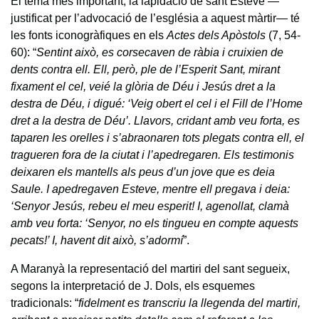
El tema més important, la lapidació de sant Esteve —
justificat per l’advocació de l’església a aquest màrtir— té
les fonts iconogràfiques en els
Actes dels Apòstols
(7, 54-
60): “
Sentint això, es corsecaven de ràbia i cruixien de
dents contra ell. Ell, però, ple de l’Esperit Sant, mirant
fixament el cel, veié la glòria de Déu i Jesús dret a la
destra de Déu, i digué: ‘Veig obert el cel i el Fill de l’Home
dret a la destra de Déu’. Llavors, cridant amb veu forta, es
taparen les orelles i s’abraonaren tots plegats contra ell, el
tragueren fora de la ciutat i l’apedregaren. Els testimonis
deixaren els mantells als peus d’un jove que es deia
Saule. I apedregaven Esteve, mentre ell pregava i deia:
‘Senyor Jesús, rebeu el meu esperit! I, agenollat, clamà
amb veu forta: ‘Senyor, no els tingueu en compte aquests
pecats!’ I, havent dit això, s’adormí
”.
A Maranyà la representació del martiri del sant segueix,
segons la interpretació de J. Dols, els esquemes
tradicionals: “
fidelment es transcriu la llegenda del martiri,