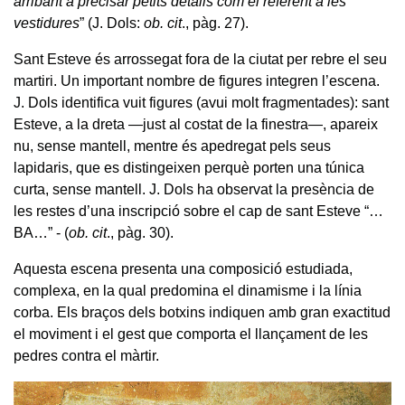
arribant a precisar petits detalls com el referent a les
vestidures
” (J. Dols:
ob. cit
., pàg. 27).
Sant Esteve és arrossegat fora de la ciutat per rebre el seu
martiri. Un important nombre de figures integren l’escena.
J. Dols identifica vuit figures (avui molt fragmentades): sant
Esteve, a la dreta —just al costat de la finestra—, apareix
nu, sense mantell, mentre és apedregat pels seus
lapidaris, que es distingeixen perquè porten una túnica
curta, sense mantell. J. Dols ha observat la presència de
les restes d’una inscripció sobre el cap de sant Esteve “…
BA…” - (
ob. cit
., pàg. 30).
Aquesta escena presenta una composició estudiada,
complexa, en la qual predomina el dinamisme i la línia
corba. Els braços dels botxins indiquen amb gran exactitud
el moviment i el gest que comporta el llançament de les
pedres contra el màrtir.