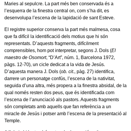
Maries al sepulcre. La part més ben conservada és a
l’esquerra de la finestra central on, com s’ha dit, es
desenvolupa l’escena de la lapidació de sant Esteve.
El registre superior conserva la part més malmesa, cosa
que fa difícil la identificació dels motius que hi són
representats. D’aquests fragments, difícilment
comprensibles, hom pot interpretar, segons J. Dols (
El
maestro de Osomort
, “D’Art”, núm. 1, Barcelona 1972,
pàgs. 12-70), un cicle dedicat a la vida de Jesús.
D’aquesta manera J. Dols (
ob. cit
., pàg. 27) identifica,
darrere un personatge confús, l’escena de la nativitat,
seguida d’una altra, més propera a la finestra absidal, de la
qual només resten dos peus, que és identificada com
l’escena de l’anunciació als pastors. Aquests fragments
són completats amb aquells que fan referència a un
miracle de Jesús i potser amb l’escena de la presentació al
Temple.