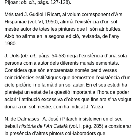
Pijoan:
ob. cit.
, pàgs. 127-128).
Més tard J. Gudiol i Ricart, al volum corresponent d’Ars
Hispaniae (vol. VI, 1950), afirmà l’existència d’un sol
mestre autor de totes les pintures que li són atribuïdes.
Això ho afirma en la segona edició, revisada, de l’any
1980.
J. Dols (
ob. cit.
, pàgs. 54-58) nega l’existència d’una sola
persona com a autor dels diferents murals esmentats.
Considera que són emparentats només per diverses
coincidències estilístiques que demostren l’existència d’un
cicle pictòric i no la mà d’un sol autor. En el seu estudi ha
plantejat un estat de la qüestió important a l’hora de poder
aclarir l’atribució excessiva d’obres que fins ara s’ha volgut
donar a un sol mestre, com ha indicat J. Yarza.
N. de Dalmases i A. José i Pitarch insisteixen en el seu
treball
Història de l’Art Català
(vol. I, pàg. 285) a considerar
la presència d’altres pintors col·laboradors que