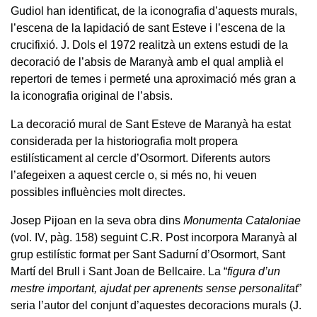
Gudiol han identificat, de la iconografia d’aquests murals,
l’escena de la lapidació de sant Esteve i l’escena de la
crucifixió. J. Dols el 1972 realitzà un extens estudi de la
decoració de l’absis de Maranyà amb el qual amplià el
repertori de temes i permeté una aproximació més gran a
la iconografia original de l’absis.
La decoració mural de Sant Esteve de Maranyà ha estat
considerada per la historiografia molt propera
estilísticament al cercle d’Osormort. Diferents autors
l’afegeixen a aquest cercle o, si més no, hi veuen
possibles influències molt directes.
Josep Pijoan en la seva obra dins
Monumenta Cataloniae
(vol. IV, pàg. 158) seguint C.R. Post incorpora Maranyà al
grup estilístic format per Sant Sadurní d’Osormort, Sant
Martí del Brull i Sant Joan de Bellcaire. La “
figura d’un
mestre important, ajudat per aprenents sense personalitat
”
seria l’autor del conjunt d’aquestes decoracions murals (J.