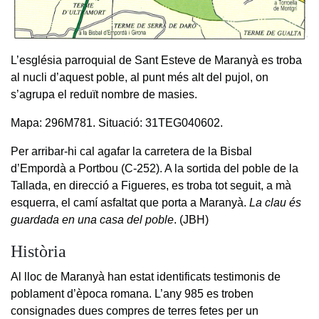
L’església parroquial de Sant Esteve de Maranyà es troba
al nucli d’aquest poble, al punt més alt del pujol, on
s’agrupa el reduït nombre de masies.
Mapa: 296M781. Situació: 31TEG040602.
Per arribar-hi cal agafar la carretera de la Bisbal
d’Empordà a Portbou (C-252). A la sortida del poble de la
Tallada, en direcció a Figueres, es troba tot seguit, a mà
esquerra, el camí asfaltat que porta a Maranyà.
La clau és
guardada en una casa del poble
. (JBH)
Història
Al lloc de Maranyà han estat identificats testimonis de
poblament d’època romana. L’any 985 es troben
consignades dues compres de terres fetes per un