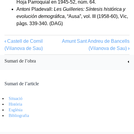
Hoja Parroquial en 1945-52, núm. 64.
Antoni Pladevall:
Les Guilleries: Síntesis histórica y
evolución demográfica
, “Ausa”, vol. III (1958-60), Vic,
pàgs. 339-340. (DAG)
‹
Castell de Cornil
Amunt
Sant Andreu de Bancells
(Vilanova de Sau)
(Vilanova de Sau)
›
Sumari de l’obra
Sumari de l’article
Situació
Història
Església
Bibliografia