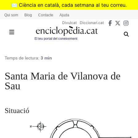
Vés
✉️
Ciència en català, cada setmana al teu correu.
al
➜
Subscriu-te al butlletí de Divulcat
.
Qui som
Blog
Contacte
Ajuda
contingut
Divulcat
Diccionari.cat
El teu portal del coneixement
Temps de lectura:
3 min
Santa Maria de Vilanova de
Sau
Situació