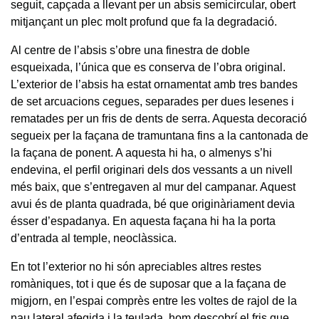
seguit, capçada a llevant per un absis semicircular, obert
mitjançant un plec molt profund que fa la degradació.
Al centre de l’absis s’obre una finestra de doble
esqueixada, l’única que es conserva de l’obra original.
L’exterior de l’absis ha estat ornamentat amb tres bandes
de set arcuacions cegues, separades per dues lesenes i
rematades per un fris de dents de serra. Aquesta decoració
segueix per la façana de tramuntana fins a la cantonada de
la façana de ponent. A aquesta hi ha, o almenys s’hi
endevina, el perfil originari dels dos vessants a un nivell
més baix, que s’entregaven al mur del campanar. Aquest
avui és de planta quadrada, bé que originàriament devia
ésser d’espadanya. En aquesta façana hi ha la porta
d’entrada al temple, neoclàssica.
En tot l’exterior no hi són apreciables altres restes
romàniques, tot i que és de suposar que a la façana de
migjorn, en l’espai comprès entre les voltes de rajol de la
nau lateral afegida i la teulada, hom descobrí el fris que