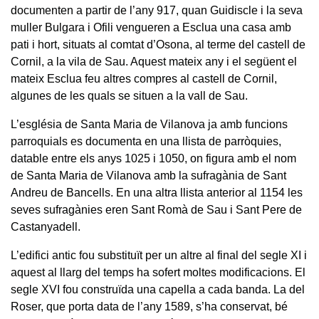
documenten a partir de l’any 917, quan Guidiscle i la seva
muller Bulgara i Ofili vengueren a Esclua una casa amb
pati i hort, situats al comtat d’Osona, al terme del castell de
Cornil, a la vila de Sau. Aquest mateix any i el següent el
mateix Esclua feu altres compres al castell de Cornil,
algunes de les quals se situen a la vall de Sau.
L’església de Santa Maria de Vilanova ja amb funcions
parroquials es documenta en una llista de parròquies,
datable entre els anys 1025 i 1050, on figura amb el nom
de Santa Maria de Vilanova amb la sufragània de Sant
Andreu de Bancells. En una altra llista anterior al 1154 les
seves sufragànies eren Sant Romà de Sau i Sant Pere de
Castanyadell.
L’edifici antic fou substituït per un altre al final del segle XI i
aquest al llarg del temps ha sofert moltes modificacions. El
segle XVI fou construïda una capella a cada banda. La del
Roser, que porta data de l’any 1589, s’ha conservat, bé