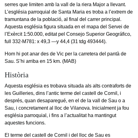
serres que limiten amb la vall de la riera Major a llevant.
L’església parroquial de Santa Maria es troba a l’extrem de
tramuntana de la població, al final del carrer principal.
Aquesta església figura situada en el mapa del Servei de
l’Exèrcit 1:50.000, editat pel Consejo Superior Geográfico,
full 332-M781: x 49,3 —y 44,4 (31 tdg 493444).
Hom hi pot anar des de Vic per la carretera del pantà de
Sau. S’hi arriba en 15 km. (MAB)
Història
Aquesta església es trobava situada als alts contraforts de
les Guilleries, dins l’antic terme del castell de Cornil, i
després, quan desaparegué, en el de la vall de Sau o a
Sau, i concretament al lloc de Vilanova. Inicialment ja fou
església parroquial, i fins a l’actualitat ha mantingut
aquestes funcions.
El terme del castell de Cornil i del lloc de Sau es