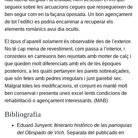
segueix sobre les arcuacions cegues que ressegueixen de
ben segur com en la façana oposada. Un bon agençament
de tot l’edifici es podria encaminar a recuperar els
elements romànics avui dia ocults.
El tipus d’aparell solament és observable des de l’exterior.
No té cap mena de revestiment, com passa a l’interior, i
consisteix en carreuons ben rejuntats amb morter de calç i
que queden molt diferenciats amb els de les èpoques
posteriors, a les quals pertanyen les parets sobrealçades,
que són fetes amb pedres irregulars i junt gairebé sec.
Malgrat totes les modificacions, el conjunt es manté molt
ben conservat i presenta unes excel·lents condicions de
rehabilitació o agençament interessants. (MAB)
Bibliografia
Eduard Junyent:
Itinerario histórico de las parroquias
del Obispado de Vich
. Separata del publicado en