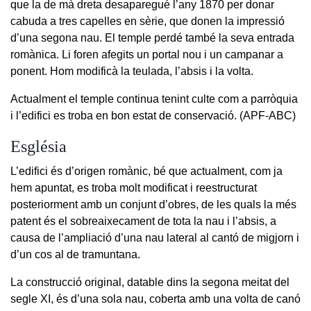
que la de mà dreta desaparegué l’any 1870 per donar
cabuda a tres capelles en sèrie, que donen la impressió
d’una segona nau. El temple perdé també la seva entrada
romànica. Li foren afegits un portal nou i un campanar a
ponent. Hom modificà la teulada, l’absis i la volta.
Actualment el temple continua tenint culte com a parròquia
i l’edifici es troba en bon estat de conservació. (APF-ABC)
Església
L’edifici és d’origen romànic, bé que actualment, com ja
hem apuntat, es troba molt modificat i reestructurat
posteriorment amb un conjunt d’obres, de les quals la més
patent és el sobreaixecament de tota la nau i l’absis, a
causa de l’ampliació d’una nau lateral al cantó de migjorn i
d’un cos al de tramuntana.
La construcció original, datable dins la segona meitat del
segle XI, és d’una sola nau, coberta amb una volta de canó