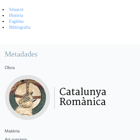
Situació
Història
Església
Bibliografia
Metadades
Obra
Matèria
Art romànic