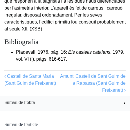
que responen a la sagristia i a les dues naus diferenciades
per l'asimetria interior. L’aparell és fet de carreus i carreuó
irregular, disposat ordenadament. Per les seves
característiques, l’edifici primitiu fou construït probablement
al segle XII. (XSB)
Bibliografia
Pladevall, 1976, pàg. 16;
Els castells catalans
, 1979,
vol. VI (I), pàgs. 616-617.
‹
Castell de Santa Maria
Amunt
Castell de Sant Guim de
(Sant Guim de Freixenet)
la Rabassa (Sant Guim de
Freixenet)
›
Sumari de l’obra
Sumari de l’article