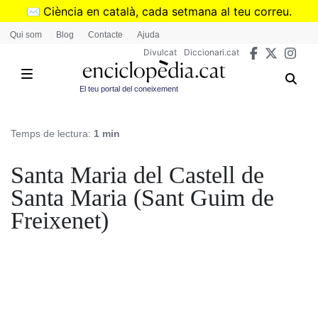
Vés
✉️
Ciència en català, cada setmana al teu correu.
al
➜
Subscriu-te al butlletí de Divulcat
.
Qui som
Blog
Contacte
Ajuda
contingut
Divulcat
Diccionari.cat
El teu portal del coneixement
Temps de lectura:
1 min
Santa Maria del Castell de
Santa Maria (Sant Guim de
Freixenet)