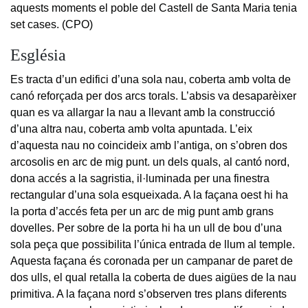
aquests moments el poble del Castell de Santa Maria tenia
set cases. (CPO)
Església
Es tracta d’un edifici d’una sola nau, coberta amb volta de
canó reforçada per dos arcs torals. L’absis va desaparèixer
quan es va allargar la nau a llevant amb la construcció
d’una altra nau, coberta amb volta apuntada. L’eix
d’aquesta nau no coincideix amb l’antiga, on s’obren dos
arcosolis en arc de mig punt. un dels quals, al cantó nord,
dona accés a la sagristia, il·luminada per una finestra
rectangular d’una sola esqueixada. A la façana oest hi ha
la porta d’accés feta per un arc de mig punt amb grans
dovelles. Per sobre de la porta hi ha un ull de bou d’una
sola peça que possibilita l’única entrada de llum al temple.
Aquesta façana és coronada per un campanar de paret de
dos ulls, el qual retalla la coberta de dues aigües de la nau
primitiva. A la façana nord s’observen tres plans diferents