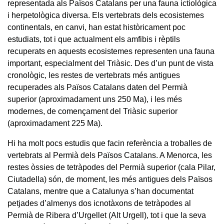
representada als Països Catalans per una fauna ictiològica
i herpetològica diversa. Els vertebrats dels ecosistemes
continentals, en canvi, han estat històricament poc
estudiats, tot i que actualment els amfibis i rèptils
recuperats en aquests ecosistemes representen una fauna
important, especialment del Triàsic. Des d’un punt de vista
cronològic, les restes de vertebrats més antigues
recuperades als Països Catalans daten del Permià
superior (aproximadament uns 250 Ma), i les més
modernes, de començament del Triàsic superior
(aproximadament 225 Ma).
Hi ha molt pocs estudis que facin referència a troballes de
vertebrats al Permià dels Països Catalans. A Menorca, les
restes òssies de tetràpodes del Permià superior (cala Pilar,
Ciutadella) són, de moment, les més antigues dels Països
Catalans, mentre que a Catalunya s’han documentat
petjades d’almenys dos icnotàxons de tetràpodes al
Permià de Ribera d’Urgellet (Alt Urgell), tot i que la seva