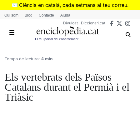
Vés
✉️
Ciència en català, cada setmana al teu correu.
al
➜
Subscriu-te al butlletí de Divulcat
.
Qui som
Blog
Contacte
Ajuda
contingut
Divulcat
Diccionari.cat
El teu portal del coneixement
Temps de lectura:
4 min
Els vertebrats dels Països
Catalans durant el Permià i el
Triàsic