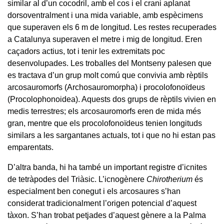
similar al d’un cocodril, amb el cos i el crani aplanat
dorsoventralment i una mida variable, amb espècimens
que superaven els 6 m de longitud. Les restes recuperades
a Catalunya superaven el metre i mig de longitud. Eren
caçadors actius, tot i tenir les extremitats poc
desenvolupades. Les troballes del Montseny palesen que
es tractava d’un grup molt comú que convivia amb rèptils
arcosauromorfs (Archosauromorpha) i procolofonoïdeus
(Procolophonoidea). Aquests dos grups de rèptils vivien en
medis terrestres; els arcosauromorfs eren de mida més
gran, mentre que els procolofonoïdeus tenien longituds
similars a les sargantanes actuals, tot i que no hi estan pas
emparentats.
D’altra banda, hi ha també un important registre d’icnites
de tetràpodes del Triàsic. L’icnogènere
Chirotherium
és
especialment ben conegut i els arcosaures s’han
considerat tradicionalment l’origen potencial d’aquest
tàxon. S’han trobat petjades d’aquest gènere a la Palma