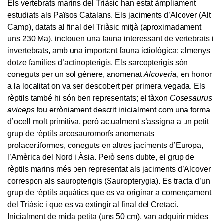
Els vertebrats marins del Triàsic han estat àmpliament
estudiats als Països Catalans. Els jaciments d’Alcover (Alt
Camp), datats al final del Triàsic mitjà (aproximadament
uns 230 Ma), inclouen una fauna interessant de vertebrats i
invertebrats, amb una important fauna ictiològica: almenys
dotze famílies d’actinopterigis. Els sarcopterigis són
coneguts per un sol gènere, anomenat
Alcoveria
, en honor
a la localitat on va ser descobert per primera vegada. Els
rèptils també hi són ben representats; el tàxon
Cosesaurus
aviceps
fou erròniament descrit inicialment com una forma
d’ocell molt primitiva, però actualment s’assigna a un petit
grup de rèptils arcosauromorfs anomenats
prolacertiformes, coneguts en altres jaciments d’Europa,
l’Amèrica del Nord i Àsia. Però sens dubte, el grup de
rèptils marins més ben representat als jaciments d’Alcover
correspon als sauropterigis (Sauropterygia). Es tracta d’un
grup de rèptils aquàtics que es va originar a començament
del Triàsic i que es va extingir al final del Cretaci.
Inicialment de mida petita (uns 50 cm), van adquirir mides