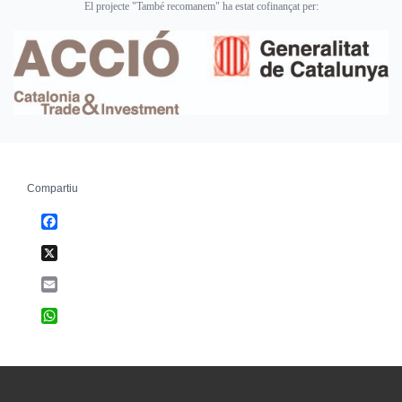
El projecte "També recomanem" ha estat cofinançat per:
Compartiu
Facebook
X
Email
WhatsApp