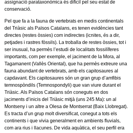
assignació parataxonòmica és difícil pel seu estat de
conservació.
Pel que fa a la fauna de vertebrats en medis continentals
del Triàsic als Països Catalans, es tenen evidències tant
directes (restes òssies) com indirectes (icnites, és a dir,
petjades i rastres fòssils). La troballa de restes òssies, tot i
ser inusual, ha permès l’estudi de localitats fossilíferes
importants, com per exemple, el jaciment de la Mora, al
Tagamanent (Vallès Oriental), que ha permès extreure una
fauna abundant de vertebrats, amb els capitosaures al
capdavant. Els capitosaures són un gran grup d’amfibis
temnospòndils (Temnospondyli) que van viure durant el
Triàsic. Als Països Catalans són coneguts en dos
jaciments d’inicis del Triàsic mitjà (uns 245 Ma): un al
Montseny i un altre a Olesa de Montserrat (Baix Llobregat).
Es tracta d’un grup molt diversificat, conegut a tots els
continents i que vivia generalment en ambients fluvials,
com ara rius i llacunes. De vida aquàtica, el seu perfil era