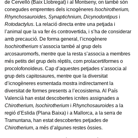
de Cervelló (Baix Llobregat) i al Montseny, on també són
conegudes empremtes dels icnogèneres
Isochirotherium,
Rhynchosauroides, Synaptichnium, Dicynodontipus
i
Rotodactylus
. La relació directa entre una petjada i
l’animal que la va fer és controvertida, i s’ha de considerar
amb precaució. De forma general, l’icnogènere
Isochirotherium
s’associa també al grup dels
arcosauromorfs, mentre que la resta s’associa a membres
més petits del grup dels rèptils, com prolacertiformes o
procolofonoïdeus. Cap d’aquestes petjades s’associa al
grup dels capitosaures, mentre que la diversitat
d’icnogèneres esmentada mostra indirectament la
diversitat de formes presents a l’ecosistema. Al País
Valencià han estat descobertes icnites assignades a
Chirotherium, Isochirotherium
i
Rhynchosauroides
a la
regió d’Eslida (Plana Baixa) i a Mallorca, a la serra de
Tramuntana, han estat descobertes petjades de
Chirotherium
, a més d’algunes restes òssies.