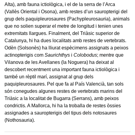
Alta), amb fauna ictiològica, i el de la serra de l’Arca
(Vallès Oriental i Osona), amb restes d’un sauropterigi del
grup dels paquipleurosaures (Pachypleurosauria), animals
que no solien superar el metre de longitud i tenien unes
extremitats llargues. Finalment, del Triàsic superior de
Catalunya, hi ha dues localitats amb restes de vertebrats.
Odèn (Solsonès) ha lliurat espècimens assignats a peixos
actinopterigis com
Saurichthys
i
Colobodus
; mentre que
Vilanova de les Avellanes (la Noguera) ha deixat al
descobert recentment una important fauna ictiològica i
també un rèptil marí, assignat al grup dels
paquipleurosaures. Pel que fa al País Valencià, tan sols
són conegudes algunes restes de vertebrats marins del
Triàsic a la localitat de Bugarra (Serrans), amb peixos
condrictis. A Mallorca, hi ha la troballa de restes òssies
assignades a sauropterigis del tipus dels notosaures
(Nothosauria).