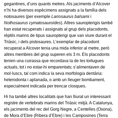
gegantines, d’uns quants metres. Als jaciments d’Alcover
n’hi ha diversos espècimens assignats a la família dels
notosaures (per exemple
Lariosaurus balsami
i
Nothosaurus cymatosauroides
). Altres sauropterigis també
han estat recuperats i assignats al grup dels placodonts,
rèptils marins de tipus sauropterigi que van viure durant el
Triàsic, i dels pistosaures. L’exemplar de placodont
recuperat a Alcover tenia una mida inferior al metre, però
altres membres del grup superen els 3 m. Els placodonts
tenien una cuirassa que recordava la de les tortugues
actuals, tot i no estar-hi emparentats; s’alimentaven de
mol·luscs, tal com indica la seva morfologia dentària:
heterodonta i aplanada, o amb un lleuger bombament,
especialment indicada per trencar closques.
Hi ha també altres localitats que han lliurat un interessant
registre de vertebrats marins del Triàsic mitjà. A Catalunya,
els jaciments del rec del Gorg Negre, a Centelles (Osona),
de Mora d’Ebre (Ribera d’Ebre) i les Camposines (Terra