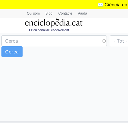
✉️
Ciència en
Qui som
Blog
Contacte
Ajuda
El teu portal del coneixement