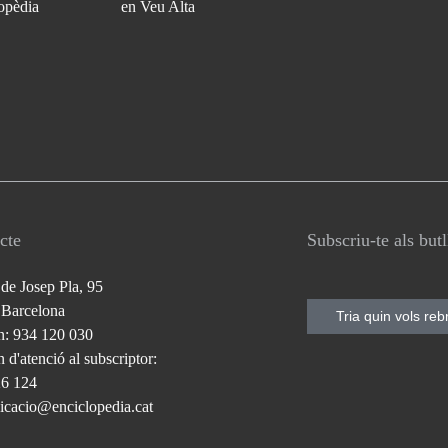
opèdia
en Veu Alta
cte
Subscriu-te als but
 de Josep Pla, 95
 Barcelona
Tria quin vols reb
n: 934 120 030
 d'atenció al subscriptor:
26 124
cacio@enciclopedia.cat