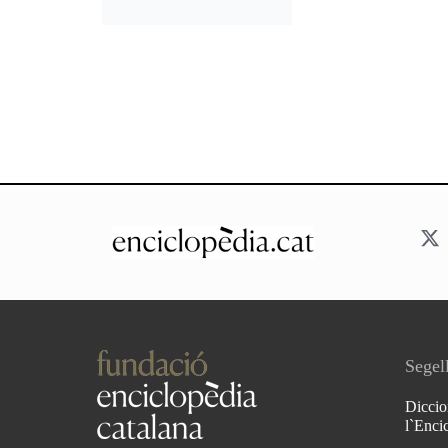
Segell
Diccio
l`Enci