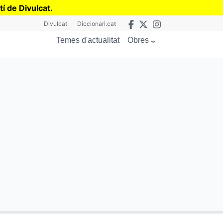
tí de Divulcat
.
Divulcat
Diccionari.cat
Obres
Temes d'actualitat