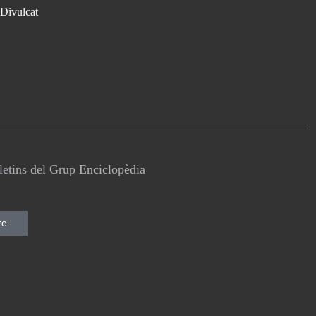
Divulcat
lletins del Grup Enciclopèdia
re