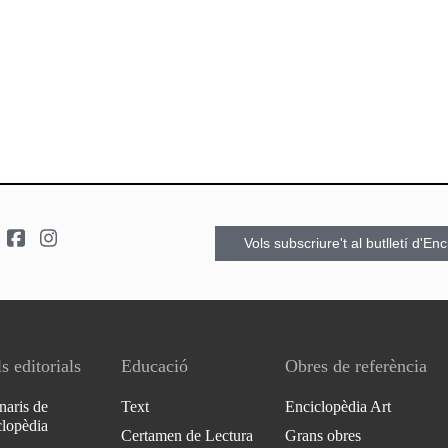
Vols subscriure't al butlletí d'En
s editorials
Educació
Obres de referència
naris de
Text
Enciclopèdia Art
clopèdia
Certamen de Lectura
Grans obres