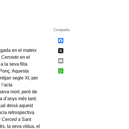
Compartiu
Facebook
X
vegada en el mateix
e Cercedo
en el
Email
 la seva filla
WhatsApp
I Ponç. Aquesta
mitjan segle XI, per
 l’acta
 seva mort, però de
na d’anys més tard.
qual deixà aquest
ncia retrospectiva
r Cerced
a Sant
s, la seva vídua, el