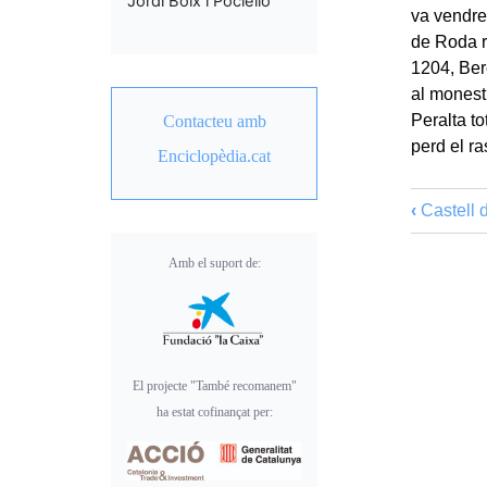
Jordi Boix i Pociello
va vendre 
de Roda re
1204, Ber
al monest
Peralta to
Contacteu amb
perd el ra
Enciclopèdia.cat
‹
Castell 
Amb el suport de:
El projecte "També recomanem"
ha estat cofinançat per: