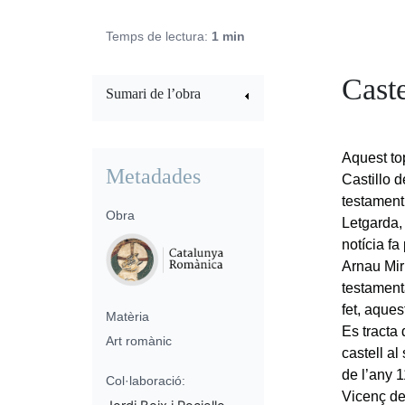
Temps de lectura:
1 min
Caste
Sumari de l’obra
Aquest to
Metadades
Castillo 
testament 
Obra
Letgarda, 
notícia fa
Arnau Mir
testamentà
fet, aque
Matèria
Es tracta
Art romànic
castell al
de l’any 
Col·laboració:
Vicenç de