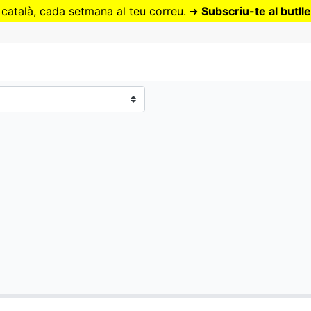
Vés
 català, cada setmana al teu correu.
➜
Subscriu-te al butlle
al
contingut