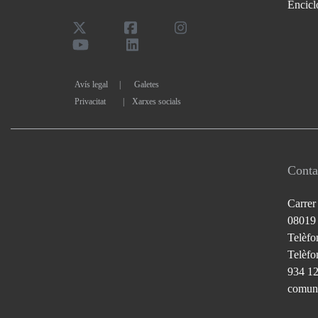
Encicl
Avís legal
Galetes
Privacitat
|
Xarxes socials
Conta
Carrer
08019
Telèfo
Telèfon
934 1
comuni