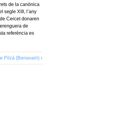
drets de la canònica
el segle XIII, l’any
 de Cercet donaren
Berenguera de
sta referència es
de Pilzà (Benavarri)
›