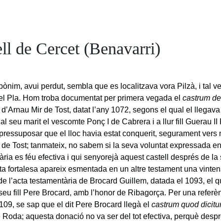
ll de Cercet (Benavarri)
pònim, avui perdut, sembla que es localitzava vora Pilzà, i tal 
del Pla. Hom troba documentat per primera vegada el
castrum d
d’Arnau Mir de Tost, datat l’any 1072, segons el qual el llegava a
al seu marit el vescomte Ponç I de Cabrera i a llur fill Guerau I
 pressuposar que el lloc havia estat conquerit, segurament vers 
 de Tost; tanmateix, no sabem si la seva voluntat expressada en
ria es féu efectiva i qui senyorejà aquest castell després de la
sta fortalesa apareix esmentada en un altre testament una vinte
 de l’acta testamentària de Brocard Guillem, datada el 1093, el 
 seu fill Pere Brocard, amb l’honor de Ribagorça. Per una referè
1109, se sap que el dit Pere Brocard llegà el
castrum quod dicitu
 Roda; aquesta donació no va ser del tot efectiva, perquè despré