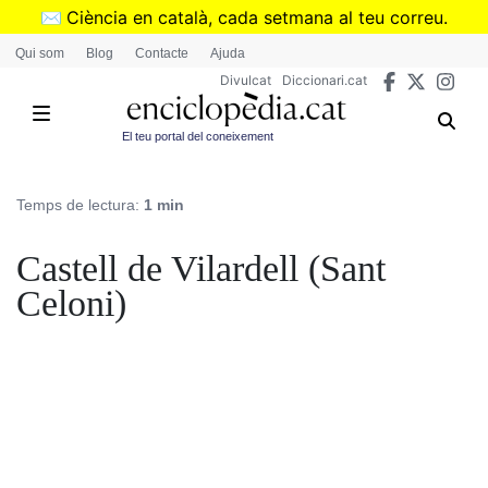
Vés
✉️
Ciència en català, cada setmana al teu correu.
al
➜
Subscriu-te al butlletí de Divulcat
.
Qui som
Blog
Contacte
Ajuda
contingut
Divulcat
Diccionari.cat
El teu portal del coneixement
Temps de lectura:
1 min
Castell de Vilardell (Sant
Celoni)