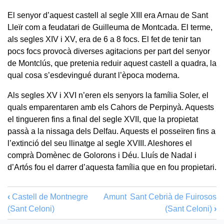
El senyor d’aquest castell al segle XIII era Arnau de Sant
Lleïr com a feudatari de Guilleuma de Montcada. El terme,
als segles XIV i XV, era de 6 a 8 focs. El fet de tenir tan
pocs focs provocà diverses agitacions per part del senyor
de Montclús, que pretenia reduir aquest castell a quadra, la
qual cosa s’esdevingué durant l’època moderna.
Als segles XV i XVI n’eren els senyors la família Soler, el
quals emparentaren amb els Cahors de Perpinyà. Aquests
el tingueren fins a final del segle XVII, que la propietat
passà a la nissaga dels Delfau. Aquests el posseïren fins a
l’extinció del seu llinatge al segle XVIII. Aleshores el
comprà Domènec de Golorons i Déu. Lluís de Nadal i
d’Artós fou el darrer d’aquesta família que en fou propietari.
‹
Castell de Montnegre
Amunt
Sant Cebrià de Fuirosos
(Sant Celoni)
(Sant Celoni)
›