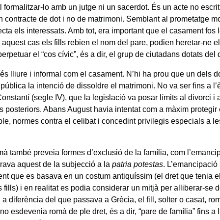
 formalitzar-lo amb un jutge ni un sacerdot. És un acte no escrit
un contracte de dot i no de matrimoni. Semblant al prometatge m
cta els interessats. Amb tot, era important que el casament fos 
quest cas els fills rebien el nom del pare, podien heretar-ne el 
perpetuar el “cos cívic”, és a dir, el grup de ciutadans dotats del
 és lliure i informal com el casament. N’hi ha prou que un dels 
i pública la intenció de dissoldre el matrimoni. No va ser fins a l’
Constantí (segle IV), que la legislació va posar límits al divorci i
 posteriors. Abans August havia intentat com a màxim protegir e
e, normes contra el celibat i concedint privilegis especials a l
.
mà també preveia formes d’exclusió de la família, com l’emancipa
erava aquest de la subjecció a la
patria potestas
. L’emancipació
nt que es basava en un costum antiquíssim (el dret que tenia e
 fills) i en realitat es podia considerar un mitjà per alliberar-se d
 a diferència del que passava a Grècia, el fill, solter o casat, rom
 no esdevenia romà de ple dret, és a dir, “pare de família” fins a 