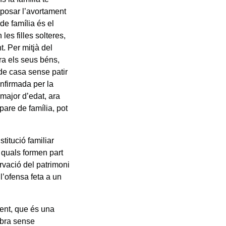
imposar l’avortament
de família és el
les filles solteres,
t. Per mitjà del
tra els seus béns,
 de casa sense patir
onfirmada per la
 major d’edat, ara
pare de família, pot
stitució familiar
 quals formen part
ervació del patrimoni
l’ofensa feta a un
ent, que és una
lebra sense