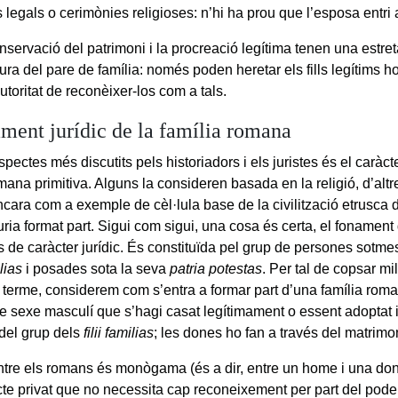
s legals o cerimònies religioses: n’hi ha prou que l’esposa entri
onservació del patrimoni i la procreació legítima tenen una estreta
ura del pare de família: només poden heretar els fills legítims h
autoritat de reconèixer-los com a tals.
ment jurídic de la família romana
pectes més discutits pels historiadors i els juristes és el caràcter
mana primitiva. Alguns la consideren basada en la religió, d’alt
encara com a exemple de cèl·lula base de la civilització etrusca
ria format part. Sigui com sigui, una cosa és certa, el fonament 
 de caràcter jurídic. És constituïda pel grup de persones sotme
lias
i posades sota la seva
patria potestas
. Per tal de copsar mil
el terme, considerem com s’entra a formar part d’una família rom
de sexe masculí que s’hagi casat legítimament o essent adoptat 
, del grup dels
filii familias
; les dones ho fan a través del matrimo
ntre els romans és monògama (és a dir, entre un home i una dona
te privat que no necessita cap reconeixement per part del pode