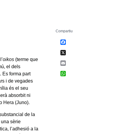
Compartiu
Facebook
X
l’
oikos
(terme que
Email
mú, el dels
WhatsApp
. Es forma part
lars i de vegades
ília és el seu
erà absorbit ni
 o Hera (Juno).
substancial de la
é una sèrie
tica, l’adhesió a la