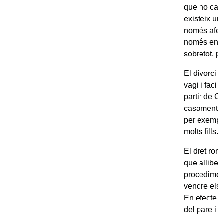
que no cal
existeix 
només afe
només en a
sobretot, 
El divorci
vagi i fac
partir de 
casaments
per exempl
molts fills
El dret ro
que allib
procedime
vendre els
En efecte,
del pare i