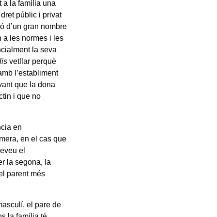
 a la família una
ret públic i privat
ció d’un gran nombre
n a les normes i les
encialment la seva
lis
vetllar perquè
 amb l’establiment
vant que la dona
ctin i que no
ncia en
rimera, en el cas que
reveu el
er la segona, la
el parent més
sculí, el pare de
ins la família té