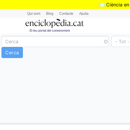
✉️
Ciència en
Qui som
Blog
Contacte
Ajuda
El teu portal del coneixement