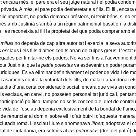
r; encara més, el pare era el seu jutge natural i el podia cond
privada. A més, el pare podia desheretar els fills. El fill, encar
lic important, no podia demanar préstecs, ni tenir béns, si no er
és amb Justinià s’arribà a un règim patrimonial basat en la dist
 i es reconeixia al fill la propietat del que podia comprar amb el 
amilias
no depenia de cap altra autoritat i exercia la seva autoritat
 esclaus i els fills d’altres cedits arran de culpes greus. L’estat
ades per limitar-ne els poders. No va ser fins a l’adveniment de
ota Justinià, que la
patria potestas
va esdevenir un poder puram
urídiques. Es va eliminar definitivament el poder de vida i de mort
r casaments contra la voluntat dels fills, de matar i abandonar e
udia d’una certa consideració social, encara que vivia en condic
Els esclaus, en canvi, no posseïen personalitat jurídica i, per tan
articipació política; tampoc no se’ls concedia el dret de contre
de vida de l’esclau depenia exclusivament de la bondat de l’amo
t de renunciar al domini sobre ell i d’atribuir-li d’aquesta manera
de ciutadà romà. L’esclau lliure s’anomenava
llibert
, adoptava el c
tat de ciutadania, era sotmès al
ius patronatus
(dret del patró) 