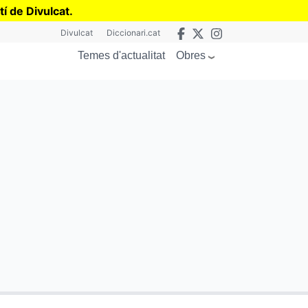
tí de Divulcat
.
Divulcat
Diccionari.cat
Obres
Temes d'actualitat