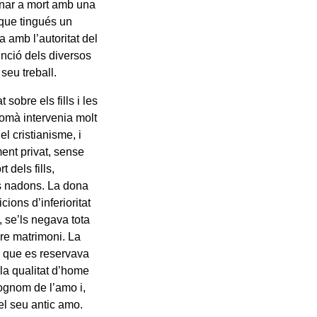
emnar a mort amb una
a que tingués un
a amb l’autoritat del
inció dels diversos
seu treball.
 sobre els fills i les
 romà intervenia molt
l cristianisme, i
ent privat, sense
 dels fills,
ls nadons. La dona
ions d’inferioritat
t, se’ls negava tota
ure matrimoni. La
, que es reservava
 la qualitat d’home
ognom de l’amo i,
del seu antic amo.