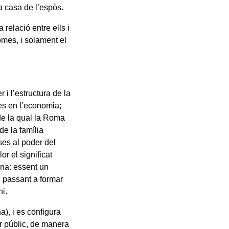
 a casa de l’espòs.
 relació entre ells i
omes, i solament el
 i l’estructura de la
res en l’economia;
 de la qual la Roma
de la família
ses al poder del
lor el significat
ana: essent un
i passant a formar
ni.
), i es configura
r públic, de manera