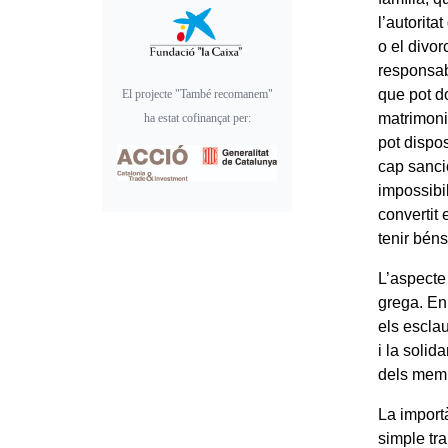
l’autorita
o el divor
responsabl
que pot do
El projecte "També recomanem"
matrimoni,
ha estat cofinançat per:
pot dispos
cap sanció
impossibili
convertit
tenir béns
L’aspecte 
grega. En 
els esclau
i la solid
dels memb
La import
simple tra