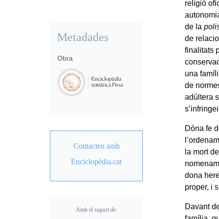
religió of
autonomia 
de la
poli
Metadades
de relacio
finalitats
Obra
conservac
una famíli
de normes
adúltera s
s’infringe
Dóna fe de
l’ordename
Contacteu amb
la mort de
Enciclopèdia.cat
nomenament
dona here
proper, i 
Davant de 
Amb el suport de:
família, 