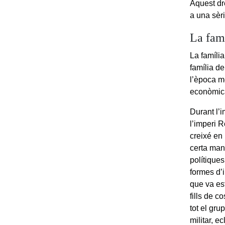
Aquest dr
a una sèri
La famí
La famíli
família de
l’època me
econòmica,
Durant l’i
l’imperi R
creixé en 
certa mane
polítiques
formes d’i
que va est
fills de c
tot el gru
militar, ec