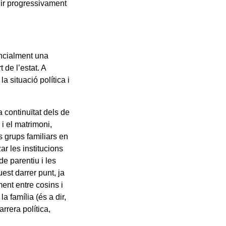
uir progressivament
ancialment una
 de l’estat. A
a situació política i
na continuïtat dels de
 i el matrimoni,
s grups familiars en
ar les institucions
de parentiu i les
est darrer punt, ja
ment entre cosins i
a família (és a dir,
arrera política,