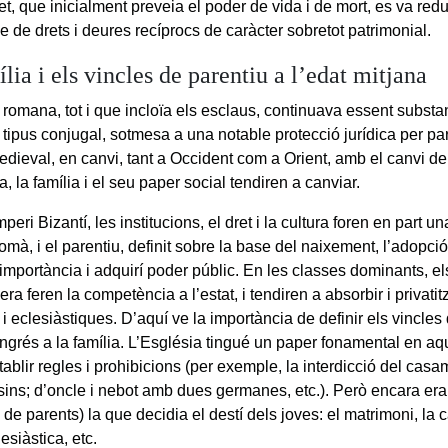
et, que inicialment preveia el poder de vida i de mort, es va red
e de drets i deures recíprocs de caràcter sobretot patrimonial.
lia i els vincles de parentiu a l’edat mitjana
a romana, tot i que incloïa els esclaus, continuava essent subst
 tipus conjugal, sotmesa a una notable protecció jurídica per part
dieval, en canvi, tant a Occident com a Orient, amb el canvi de l
 la família i el seu paper social tendiren a canviar.
mperi Bizantí, les institucions, el dret i la cultura foren en part u
omà, i el parentiu, definit sobre la base del naixement, l’adopció
importància i adquirí poder públic. En les classes dominants, el
ra feren la competència a l’estat, i tendiren a absorbir i privatitz
 i eclesiàstiques. D’aquí ve la importància de definir els vincles 
ngrés a la família. L’Església tingué un paper fonamental en aqu
ablir regles i prohibicions (per exemple, la interdicció del casa
osins; d’oncle i nebot amb dues germanes, etc.). Però encara era l
p de parents) la que decidia el destí dels joves: el matrimoni, la c
lesiàstica, etc.