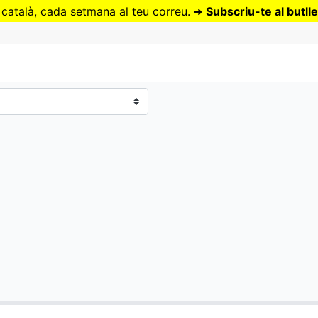
Vés
 català, cada setmana al teu correu.
➜
Subscriu-te al butlle
al
contingut