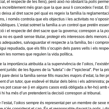
icial, el respecte de les lleis), però això no obstant la
polis
permet
increïblement més gran que la que avui li concedeix l’estat. El d
s
deixa al dret sacre pel qual es regeix la família la reglamenta
ns, i només controla que els objectius i les activitats no s’oposi
 públiques. L’estat sotmet la família a un control que pretén ess
ió i el respecte del dret sacre que la governa; correspon a la
po
a no es quedi sense titular, protegir els interessos dels menors
 adequades, salvaguardar el respecte a la família, bo i compro
igui repudiada, que els fills s’ocupin dels pares vells i els respe
ixin les normes que regulen la vida política.
 la importància atribuïda a la supervivència de l’
oikos
, l’existè
nt jurídic de les figures de la “tutela” i de l’“epiclerat”. Per la p
l pare deixi la família sense fills mascles majors d’edat, la llei p
 d’un tutor, que esdevé el titular dels béns i els administra; p
va pot casar-se (i en alguns casos està obligada a fer-ho) amb 
si hi ha més d’un pretendent la decisió correspon al tribunal.
l’estat, l’
oikos
sempre és representat per un membre de sexe ma
que n’és considerat el cap. És el responsable davant la
polis
, i d