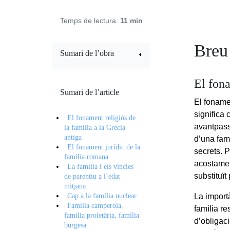
Temps de lectura:
11 min
Breu 
Sumari de l’obra
El fona
Sumari de l’article
El fonamen
significa 
El fonament religiós de
avantpassa
la família a la Grècia
antiga
d’una famí
El fonament jurídic de la
secrets. P
família romana
acostament
La família i els vincles
substituït
de parentiu a l’edat
mitjana
Cap a la família nuclear
La import
Família camperola,
família r
família proletària, família
d’obligaci
burgesa