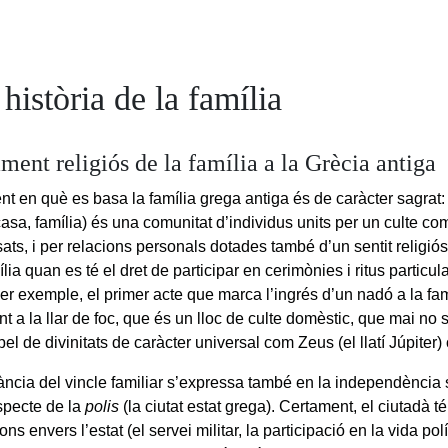
història de la família
ment religiós de la família a la Grècia antiga
t en què es basa la família grega antiga és de caràcter sagrat: 
casa, família) és una comunitat d’individus units per un culte co
ts, i per relacions personals dotades també d’un sentit religiós
lia quan es té el dret de participar en cerimònies i ritus particu
er exemple, el primer acte que marca l’ingrés d’un nadó a la fam
 a la llar de foc, que és un lloc de culte domèstic, que mai no s
 pel de divinitats de caràcter universal com Zeus (el llatí Júpiter)
ància del vincle familiar s’expressa també en la independència 
especte de la
polis
(la ciutat estat grega). Certament, el ciutadà t
ons envers l’estat (el servei militar, la participació en la vida polí