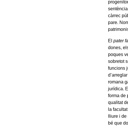
progenito
sentència 
càrrec púb
pare. Nom
patrimonis
El
pater f
dones, els
poques veg
sobretot s
funcions j
d’arregla
romana ga
jurídica. 
forma de p
qualitat 
la faculta
lliure i 
bé que do