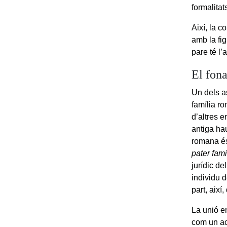
formalitat
Així, la c
amb la fig
pare té l’
El fona
Un dels as
família ro
d’altres 
antiga hau
romana és
pater fami
jurídic d
individu 
part, així
La unió e
com un ac