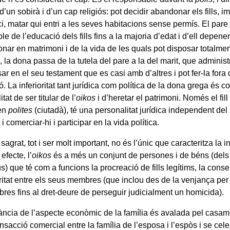
t d’un sobirà i d’un cap religiós: pot decidir abandonar els fills, 
ci, matar qui entri a les seves habitacions sense permís. El pare 
e de l’educació dels fills fins a la majoria d’edat i d’ell depenen 
nar en matrimoni i de la vida de les quals pot disposar totalmen
 la dona passa de la tutela del pare a la del marit, que adminis
ar en el seu testament que es casi amb d’altres i pot fer-la fora
. La inferioritat tant jurídica com política de la dona grega és c
tat de ser titular de l’
oikos
i d’heretar el patrimoni. Només el fill
 en
polites
(ciutadà), té una personalitat jurídica independent del 
 i comerciar-hi i participar en la vida política.
sagrat, tot i ser molt important, no és l’únic que caracteritza la in
efecte, l’
oikos
és a més un conjunt de persones i de béns (dels
s) que té com a funcions la procreació de fills legítims, la cons
aritat entre els seus membres (que inclou des de la venjança per 
res fins al dret-deure de perseguir judicialment un homicida).
ància de l’aspecte econòmic de la família és avalada pel casam
nsacció comercial entre la família de l’esposa i l’espòs i se ce