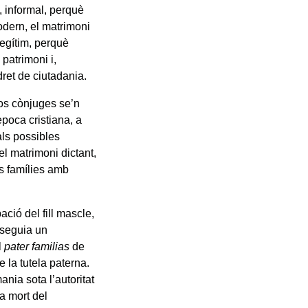
, informal, perquè
odern, el matrimoni
legítim, perquè
patrimoni i,
 dret de ciutadania.
dos cònjuges se’n
època cristiana, a
 als possibles
l matrimoni dictant,
es famílies amb
ció del fill mascle,
 seguia un
l
pater familias
de
e la tutela paterna.
ania sota l’autoritat
la mort del