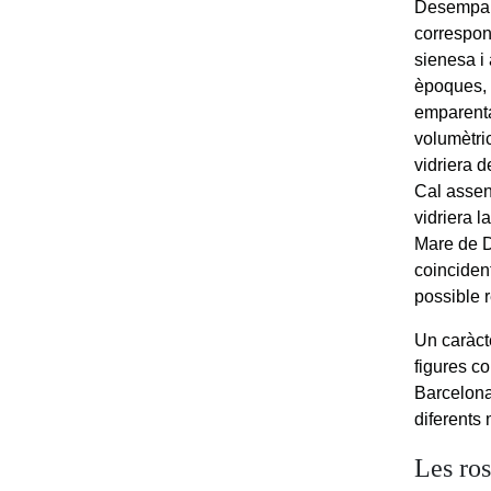
Desempara
correspon
sienesa i
èpoques, c
emparenta
volumètri
vidriera 
Cal assen
vidriera l
Mare de D
coincident
possible 
Un caràcte
figures c
Barcelona
diferents
Les ros