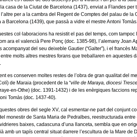
la casa de la Ciutat de Barcelona (1437), enviat a Flandes per ta
i l’altre per a la cambra del Regent de Comptes del palau de la 
 a Barcelona (1439), que passà a vidre el mestre Antoni Tomàs
estes col·laboracions ha resistit el pas del temps, com tampoc 
om ara el valencià Pere Ponç (doc. 1385-98), l’alemany Joan A
s acompanyat del seu deixeble Gautier (“Galter”), i el francès Ma
 entre molts altres mestres forans que treballaren en aquestes d
.
nt es conserven moltes restes de l’obra de gran qualitat del me
Colí) de Maraia (procedent de la “
ville de Maraya, diocesi Tresc
raye-en-Othe) (doc. 1391-1432) i de les enèrgiques faccions re
toni Tomàs (doc. 1437-40).
aquestes obres del segle XV, cal esmentar-ne part del conjunt co
 del monestir de Santa Maria de Pedralbes, reestructurada entre 
vidrieres baixes, cadascuna d’una llanceta, sembla que en ori
rià amb un tapís central situat darrere l’escultura de la Mare de 