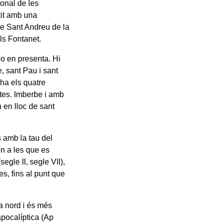
ional de les
tit amb una
 de Sant Andreu de la
ls Fontanet.
no en presenta. Hi
, sant Pau i sant
 ha els quatre
stes. Imberbe i amb
n en lloc de sant
s amb la tau del
en a les que es
egle II, segle VII),
s, fins al punt que
a nord i és més
apocalíptica (Ap