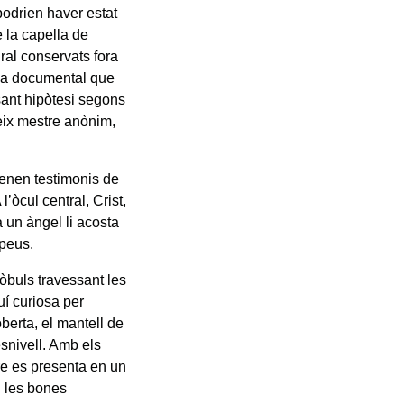
podrien haver estat
e la capella de
ral conservats fora
cia documental que
sant hipòtesi segons
teix mestre anònim,
venen testimonis de
’òcul central, Crist,
 un àngel li acosta
 peus.
lòbuls travessant les
uí curiosa per
berta, el mantell de
snivell. Amb els
ntre es presenta en un
i les bones