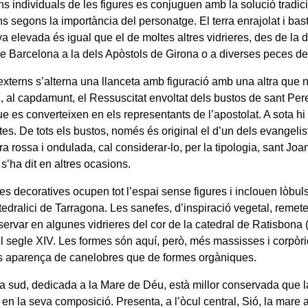
ns individuals de les figures es conjuguen amb la solució tradic
s segons la importància del personatge. El terra enrajolat i bas
va elevada és igual que el de moltes altres vidrieres, des de la
de Barcelona a la dels Apòstols de Girona o a diverses peces de
 externs s’alterna una llanceta amb figuració amb una altra que 
, al capdamunt, el Ressuscitat envoltat dels bustos de sant Pere
e es converteixen en els representants de l’apostolat. A sota hi
tes. De tots els bustos, només és original el d’un dels evangeli
ra rossa i ondulada, cal considerar-lo, per la tipologia, sant Joa
s’ha dit en altres ocasions.
es decoratives ocupen tot l’espai sense figures i inclouen lòbul
tedralici de Tarragona. Les sanefes, d’inspiració vegetal, remet
rvar en algunes vidrieres del cor de la catedral de Ratisbona (s
l segle XIV. Les formes són aquí, però, més massisses i corpòrie
 aparença de canelobres que de formes orgàniques.
a sud, dedicada a la Mare de Déu, està millor conservada que l
en la seva composició. Presenta, a l’òcul central, Sió, la mare 