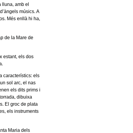
 lluna, amb el
 d’àngels músics. A
os. Més enllà hi ha,
ap de la Mare de
x estant, els dos
a.
 característics: els
un sol arc, el nas
enen els dits prims i
 torrada, dibuixa
. El groc de plata
nes, els instruments
anta Maria dels