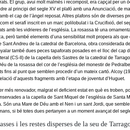
ts. El grup, avui molt malmès i recompost, era capçat per un 
dre al principi del segle XV el plafó amb una Anunciació, de 
 amb el cap de l’àngel reposat. Altres plafons són de diverses p
om el serafí inscrit en un marc polilobulat i la Crucifixió, del seg
ts amb les vidrieres de l’església. La rosassa té una ornamenta
ca, però també elements d’una sensibilitat molt propera als que 
de Sant Andreu de la catedral de Barcelona, obra considerada d
yalar també dues peces tapaforats posades en el lloc del cap de
ateral (CS-II) de la capella dels Sastres de la catedral de Tarrago
éu de la rosassa del cor de l’església del monestir de Pedralbe
s fins al punt que semblen procedir d’un mateix cartó. Alcoy (19
relació d’aquests fragments amb l’etapa de joventut d’Huguet.
r més renovador, malgrat el deficient estat en què es troben, po
onservades a la capella de Sant Miquel de l’església de Santa M
. Són una Mare de Déu amb el Nen i un sant Jordi, que semble
 mans, si bé totes dues pertanyen a un moment avançat del segl
asses i les restes disperses de la seu de Tarrag