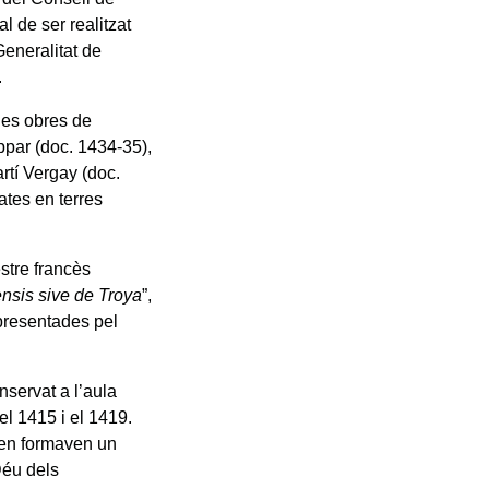
l de ser realitzat
Generalitat de
.
les obres de
ppar (doc. 1434-35),
rtí Vergay (doc.
ates en terres
stre francès
ensis sive de Troya
”,
presentades pel
nservat a l’aula
el 1415 i el 1419.
gen formaven un
Déu dels