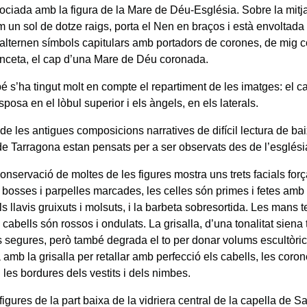
sociada amb la figura de la Mare de Déu-Església. Sobre la mitja
 un sol de dotze raigs, porta el Nen en braços i està envoltada
s’alternen símbols capitulars amb portadors de corones, de mig c
anceta, el cap d’una Mare de Déu coronada.
é s’ha tingut molt en compte el repartiment de les imatges: el c
posa en el lòbul superior i els àngels, en els laterals.
de les antigues composicions narratives de difícil lectura de bai
de Tarragona estan pensats per a ser observats des de l’esglési
nservació de moltes de les figures mostra uns trets facials força
 bosses i parpelles marcades, les celles són primes i fetes amb 
els llavis gruixuts i molsuts, i la barbeta sobresortida. Les mans t
s cabells són rossos i ondulats. La grisalla, d’una tonalitat siena
s segures, però també degrada el to per donar volums escultòrics
 amb la grisalla per retallar amb perfecció els cabells, les coro
 les bordures dels vestits i dels nimbes.
igures de la part baixa de la vidriera central de la capella de S