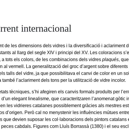
rrent internacional
t de les dimensions dels vidres i la diversificació i aclariment d
tants al llarg del segle XIV i principi del XV. Les coloracions s’
, a tots els colors, de les combinacions dels vidres
plaqués
, qu
 al vermell. La generalització del groc d’argent sobre diferents 
dels talls del vidre, ja que possibilitava el canvi de color en un s
 també l’aclariment dels tons per la utilització de vidre incolor.
tats tècniques, s’hi afegiren els canvis formals produïts per l’en
 d’un elegant linealisme, que caracteritzaren l’anomenat gòtic i
uí en les vidrieres catalanes possiblement gràcies als mestres es
os d’origen. Però cal no menystenir les influències mútues entre 
es que devien suposar les col·laboracions dels pintors catalans 
 peces cabdals. Figures com Lluís Borrassà (1380) i el seu escl