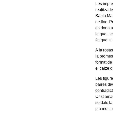
Les impre
realitzade
Santa Mar
de lloc. 
es dona a
la qual l’
fet que si
A la rosa
la promesa
format de
el calze q
Les figur
barres di
contradict
Crist ama
soldats la
pla molt m