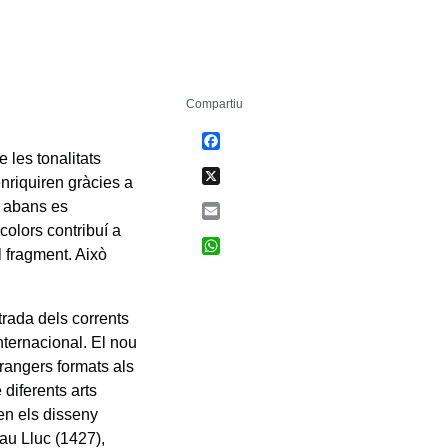
Compartiu
Facebook
e les tonalitats
X
enriquiren gràcies a
e abans es
Email
colors contribuí a
WhatsApp
ol fragment. Això
trada dels corrents
nternacional. El nou
trangers formats als
diferents arts
en els disseny
au Lluc (1427),