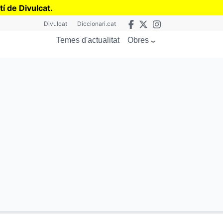
tí de Divulcat
.
Divulcat
Diccionari.cat
Obres
Temes d'actualitat