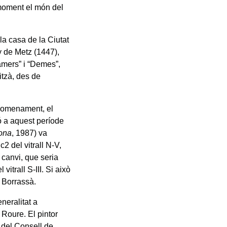
 moment el món del
la casa de la Ciutat
ry de Metz (1447),
amers” i “Demes”,
itzà, des de
 nomenament, el
ió a aquest període
rona
, 1987) va
2 del vitrall N-V,
 canvi, que seria
itrall S-III. Si això
s Borrassà.
neralitat a
 Roure. El pintor
a del Consell de