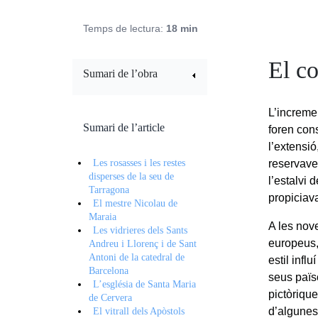
Temps de lectura:
18 min
El co
Sumari de l’obra
L’incremen
Sumari de l’article
foren cons
l’extensió
Les rosasses i les restes
reservaven
disperses de la seu de
l’estalvi 
Tarragona
propiciava
El mestre Nicolau de
Maraia
A les nove
Les vidrieres dels Sants
europeus,
Andreu i Llorenç i de Sant
Antoni de la catedral de
estil infl
Barcelona
seus païs
L’església de Santa Maria
pictòriqu
de Cervera
d’algunes
El vitrall dels Apòstols