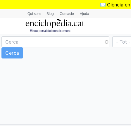
✉️
Ciència en
Qui som
Blog
Contacte
Ajuda
El teu portal del coneixement