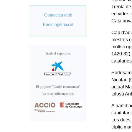
Trenta de 
en vidre, 
Contacteu amb
Catalunya
Enciclopèdia.cat
Cap d’aqu
mestres c
molts cop
Amb el suport de:
1420-32),
catalanes
Sortosame
Nicolau (
actual Ma
El projecte "També recomanem"
tolosà An
ha estat cofinançat per:
A part d’
capitular
Les dues 
tríptic ma