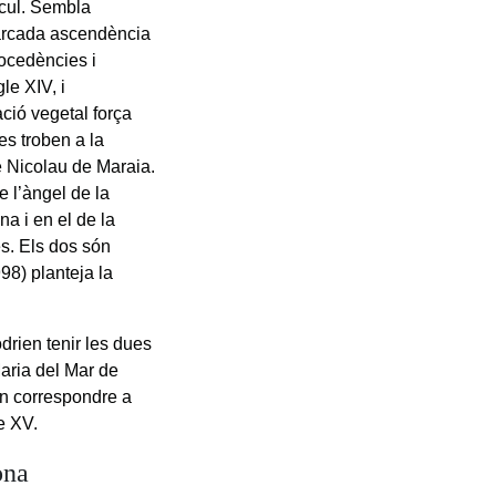
òcul. Sembla
marcada ascendència
rocedències i
le XIV, i
ció vegetal força
es troben a la
e Nicolau de Maraia.
 l’àngel de la
na i en el de la
s. Els dos són
98) planteja la
drien tenir les dues
aria del Mar de
n correspondre a
e XV.
ona