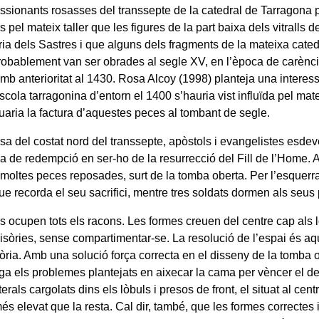
ssionants rosasses del transsepte de la catedral de Tarragona 
s pel mateix taller que les figures de la part baixa dels vitralls d
ia dels Sastres i que alguns dels fragments de la mateixa cated
Probablement van ser obrades al segle XV, en l’època de carèn
mb anterioritat al 1430. Rosa Alcoy (1998) planteja una interes
escola tarragonina d’entorn el 1400 s’hauria vist influïda pel ma
tuaria la factura d’aquestes peces al tombant de segle.
ssa del costat nord del transsepte, apòstols i evangelistes esde
 de redempció en ser-ho de la resurrecció del Fill de l’Home. A l
 moltes peces reposades, surt de la tomba oberta. Per l’esquerra
ue recorda el seu sacrifici, mentre tres soldats dormen als seus
es ocupen tots els racons. Les formes creuen del centre cap als 
visòries, sense compartimentar-se. La resolució de l’espai és aq
òria. Amb una solució força correcta en el disseny de la tomba o
ga els problemes plantejats en aixecar la cama per vèncer el de
terals cargolats dins els lòbuls i presos de front, el situat al ce
és elevat que la resta. Cal dir, també, que les formes correctes 