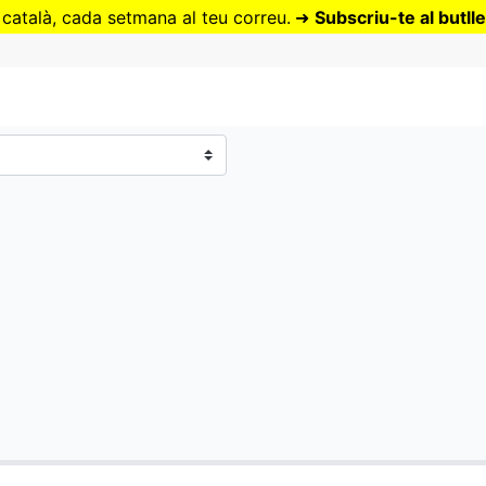
Vés
 català, cada setmana al teu correu.
➜
Subscriu-te al butlle
al
contingut