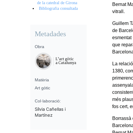
de la catedral de Girona
Bernat Ma
Bibliografia consultada
vitrall.
Guillem Ta
de Barcelo
Metadades
esmentat 
que reparà
Obra
Barcelona,
La relaci
1380, com
primerenc
Matèria
assenyalar
Art gòtic
consisten
més plausi
Col·laboració:
fos cert, 
Sílvia Cañellas i
Martínez
Borrassà d
Barcelona
Bernat Mar