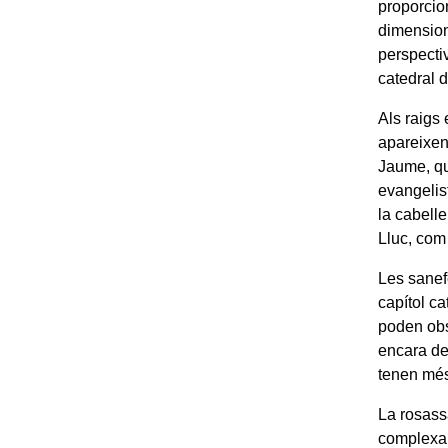
proporcio
dimension
perspecti
catedral 
Als raigs
apareixen
Jaume, qu
evangelis
la cabelle
Lluc, com 
Les sanef
capítol ca
poden obse
encara de
tenen més
La rosass
complexa 