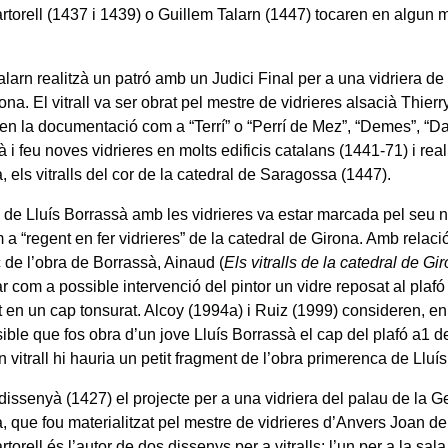
rtorell (1437 i 1439) o Guillem Talarn (1447) tocaren en algun
larn realitzà un patró amb un Judici Final per a una vidriera de 
na. El vitrall va ser obrat pel mestre de vidrieres alsacià Thier
en la documentació com a “Terrí” o “Perrí de Mez”, “Demes”, “D
 i feu noves vidrieres en molts edificis catalans (1441-71) i real
 els vitralls del cor de la catedral de Saragossa (1447).
ó de Lluís Borrassà amb les vidrieres va estar marcada pel seu
 a “regent en fer vidrieres” de la catedral de Girona. Amb relac
 de l’obra de Borrassà, Ainaud (
Els vitralls de la catedral de Gi
 com a possible intervenció del pintor un vidre reposat al plafó c
t en un cap tonsurat. Alcoy (1994a) i Ruiz (1999) consideren, en
ble que fos obra d’un jove Lluís Borrassà el cap del plafó a1 del v
en vitrall hi hauria un petit fragment de l’obra primerenca de Lluí
issenyà (1427) el projecte per a una vidriera del palau de la Ge
, que fou materialitzat pel mestre de vidrieres d’Anvers Joan de
torell és l’autor de dos dissenys per a vitralls: l’un per a la sal