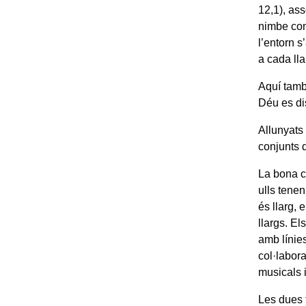
12,1), as
nimbe com
l’entorn 
a cada ll
Aquí tamb
Déu es dis
Allunyats 
conjunts 
La bona co
ulls tenen
és llarg, 
llargs. El
amb línie
col·labora
musicals i
Les dues f