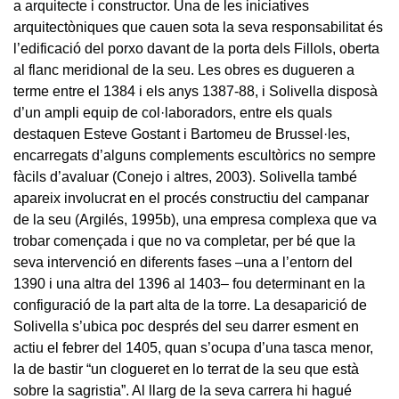
a arquitecte i constructor. Una de les iniciatives
arquitectòniques que cauen sota la seva responsabilitat és
l’edificació del porxo davant de la porta dels Fillols, oberta
al flanc meridional de la seu. Les obres es dugueren a
terme entre el 1384 i els anys 1387-88, i Solivella disposà
d’un ampli equip de col·laboradors, entre els quals
destaquen Esteve Gostant i Bartomeu de Brussel·les,
encarregats d’alguns complements escultòrics no sempre
fàcils d’avaluar (Conejo i altres, 2003). Solivella també
apareix involucrat en el procés constructiu del campanar
de la seu (Argilés, 1995b), una empresa complexa que va
trobar començada i que no va completar, per bé que la
seva intervenció en diferents fases –una a l’entorn del
1390 i una altra del 1396 al 1403– fou determinant en la
configuració de la part alta de la torre. La desaparició de
Solivella s’ubica poc després del seu darrer esment en
actiu el febrer del 1405, quan s’ocupa d’una tasca menor,
la de bastir “un clogueret en lo terrat de la seu que està
sobre la sagristia”. Al llarg de la seva carrera hi hagué