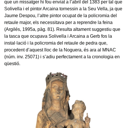
que un missatger hi fou enviat a l’abril del 1383 per tal que
Solivella i el pintor Arcaina tornessin a la Seu Vella, ja que
Jaume Despou, l’altre pintor ocupat de la policromia del
retaule major, els necessitava per a reprendre la feina
(Argilés, 1995a, pàg. 81). Resulta altament suggestiu que
la tasca que ocupava Solivella i Arcaina a Gerb fos la
instal·lació i la policromia del retaule de pedra que,
procedent d’aquest lloc de la Noguera, és ara al MNAC
(núm. inv. 25071) i s’adiu perfectament a la cronologia en
qüestió.