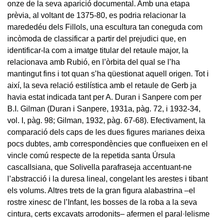
onze de la seva aparició documental. Amb una etapa
prèvia, al voltant de 1375-80, es podria relacionar la
marededéu dels Fillols, una escultura tan coneguda com
incòmoda de classificar a partir del prejudici que, en
identificar-la com a imatge titular del retaule major, la
relacionava amb Rubió, en l’òrbita del qual se l’ha
mantingut fins i tot quan s’ha qüestionat aquell origen. Tot i
així, la seva relació estilística amb el retaule de Gerb ja
havia estat indicada tant per A. Duran i Sanpere com per
B.I. Gilman (Duran i Sanpere, 1931a, pàg. 72, i 1932-34,
vol. I, pàg. 98; Gilman, 1932, pàg. 67-68). Efectivament, la
comparació dels caps de les dues figures marianes deixa
pocs dubtes, amb correspondències que conflueixen en el
vincle comú respecte de la repetida santa Úrsula
cascallsiana, que Solivella parafraseja accentuant-ne
l’abstracció i la duresa lineal, congelant les arestes i tibant
els volums. Altres trets de la gran figura alabastrina –el
rostre xinesc de l’Infant, les bosses de la roba a la seva
cintura, certs excavats arrodonits– afermen el paral·lelisme