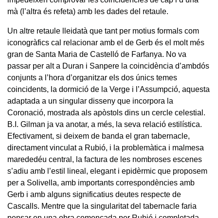
mà (l’altra és refeta) amb les dades del retaule.
Un altre retaule lleidatà que tant per motius formals com
iconogràfics cal relacionar amb el de Gerb és el molt més
gran de Santa Maria de Castelló de Farfanya. No va
passar per alt a Duran i Sanpere la coincidència d’ambdós
conjunts a l’hora d’organitzar els dos únics temes
coincidents, la dormició de la Verge i l’Assumpció, aquesta
adaptada a un singular disseny que incorpora la
Coronació, mostrada als apòstols dins un cercle celestial.
B.I. Gilman ja va anotar, a més, la seva relació estilística.
Efectivament, si deixem de banda el gran tabernacle,
directament vinculat a Rubió, i la problemàtica i malmesa
marededéu central, la factura de les nombroses escenes
s’adiu amb l’estil lineal, elegant i epidèrmic que proposem
per a Solivella, amb importants correspondències amb
Gerb i amb alguns significatius deutes respecte de
Cascalls. Mentre que la singularitat del tabernacle faria
pensar en una obra començada per Rubió i completada