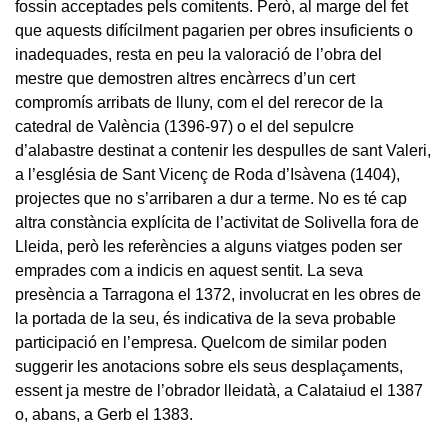
fossin acceptades pels comitents. Però, al marge del fet
que aquests difícilment pagarien per obres insuficients o
inadequades, resta en peu la valoració de l’obra del
mestre que demostren altres encàrrecs d’un cert
compromís arribats de lluny, com el del rerecor de la
catedral de València (1396-97) o el del sepulcre
d’alabastre destinat a contenir les despulles de sant Valeri,
a l’església de Sant Vicenç de Roda d’Isàvena (1404),
projectes que no s’arribaren a dur a terme. No es té cap
altra constància explícita de l’activitat de Solivella fora de
Lleida, però les referències a alguns viatges poden ser
emprades com a indicis en aquest sentit. La seva
presència a Tarragona el 1372, involucrat en les obres de
la portada de la seu, és indicativa de la seva probable
participació en l’empresa. Quelcom de similar poden
suggerir les anotacions sobre els seus desplaçaments,
essent ja mestre de l’obrador lleidatà, a Calataiud el 1387
o, abans, a Gerb el 1383.