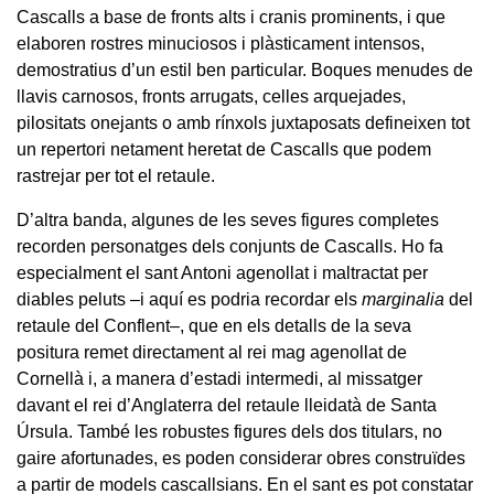
Cascalls a base de fronts alts i cranis prominents, i que
elaboren rostres minuciosos i plàsticament intensos,
demostratius d’un estil ben particular. Boques menudes de
llavis carnosos, fronts arrugats, celles arquejades,
pilositats onejants o amb rínxols juxtaposats defineixen tot
un repertori netament heretat de Cascalls que podem
rastrejar per tot el retaule.
D’altra banda, algunes de les seves figures completes
recorden personatges dels conjunts de Cascalls. Ho fa
especialment el sant Antoni agenollat i maltractat per
diables peluts –i aquí es podria recordar els
marginalia
del
retaule del Conflent–, que en els detalls de la seva
positura remet directament al rei mag agenollat de
Cornellà i, a manera d’estadi intermedi, al missatger
davant el rei d’Anglaterra del retaule lleidatà de Santa
Úrsula. També les robustes figures dels dos titulars, no
gaire afortunades, es poden considerar obres construïdes
a partir de models cascallsians. En el sant es pot constatar