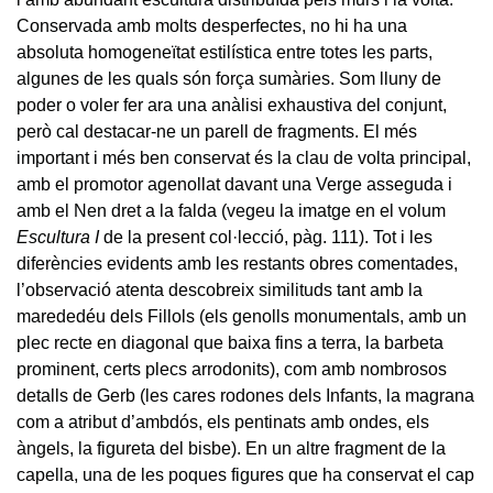
Conservada amb molts desperfectes, no hi ha una
absoluta homogeneïtat estilística entre totes les parts,
algunes de les quals són força sumàries. Som lluny de
poder o voler fer ara una anàlisi exhaustiva del conjunt,
però cal destacar-ne un parell de fragments. El més
important i més ben conservat és la clau de volta principal,
amb el promotor agenollat davant una Verge asseguda i
amb el Nen dret a la falda (vegeu la imatge en el volum
Escultura I
de la present col·lecció, pàg. 111). Tot i les
diferències evidents amb les restants obres comentades,
l’observació atenta descobreix similituds tant amb la
marededéu dels Fillols (els genolls monumentals, amb un
plec recte en diagonal que baixa fins a terra, la barbeta
prominent, certs plecs arrodonits), com amb nombrosos
detalls de Gerb (les cares rodones dels Infants, la magrana
com a atribut d’ambdós, els pentinats amb ondes, els
àngels, la figureta del bisbe). En un altre fragment de la
capella, una de les poques figures que ha conservat el cap