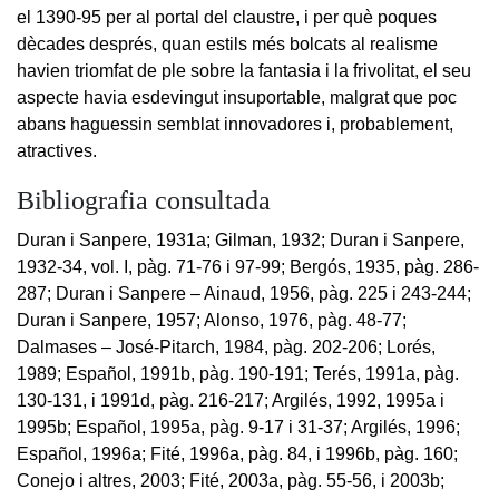
el 1390-95 per al portal del claustre, i per què poques
dècades després, quan estils més bolcats al realisme
havien triomfat de ple sobre la fantasia i la frivolitat, el seu
aspecte havia esdevingut insuportable, malgrat que poc
abans haguessin semblat innovadores i, probablement,
atractives.
Bibliografia consultada
Duran i Sanpere, 1931a; Gilman, 1932; Duran i Sanpere,
1932-34, vol. I, pàg. 71-76 i 97-99; Bergós, 1935, pàg. 286-
287; Duran i Sanpere – Ainaud, 1956, pàg. 225 i 243-244;
Duran i Sanpere, 1957; Alonso, 1976, pàg. 48-77;
Dalmases – José-Pitarch, 1984, pàg. 202-206; Lorés,
1989; Español, 1991b, pàg. 190-191; Terés, 1991a, pàg.
130-131, i 1991d, pàg. 216-217; Argilés, 1992, 1995a i
1995b; Español, 1995a, pàg. 9-17 i 31-37; Argilés, 1996;
Español, 1996a; Fité, 1996a, pàg. 84, i 1996b, pàg. 160;
Conejo i altres, 2003; Fité, 2003a, pàg. 55-56, i 2003b;