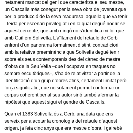
netament mancat del geni que caracteritza el seu mestre,
un Cascalls més conegut per la seva obra de joventut que
per la producció de la seva maduresa, aquella que va tenir
Lleida per escenari privilegiat i en la qual degué nodrir-se
aquest deixeble, que amb ningú no s’identifica millor que
amb Guillem Solivella. L’aïllament del retaule de Gerb
enfront d’un panorama formalment distint, contradictori
amb la relativa preeminència que Solivella degué tenir
sobre els seus contemporanis des del càrrec de mestre
d’obra de la Seu Vella –que l’ocupava en tasques no
sempre escultòriques–, s’ha de relativitzar a partir de la
identificació d’un grup d’obres afins, certament limitat però
força significatiu, que no solament permet conformar un
corpus coherent per al seu autor sinó també afermar la
hipòtesi que aquest sigui el gendre de Cascalls.
Quan el 1383 Solivella és a Gerb, una data que ens
serveix per a acotar la cronologia del retaule d’aquest
origen, ja feia cinc anys que era mestre d’obra, i gairebé