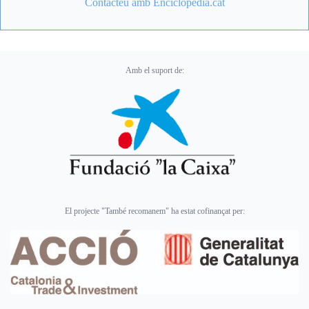
Contacteu amb Enciclopèdia.cat
Amb el suport de:
El projecte "També recomanem" ha estat cofinançat per: