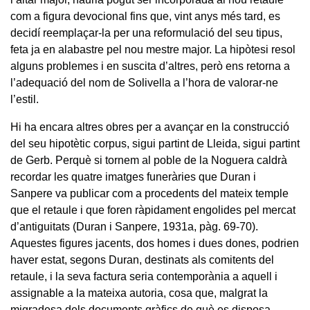
com a figura devocional fins que, vint anys més tard, es
decidí reemplaçar-la per una reformulació del seu tipus,
feta ja en alabastre pel nou mestre major. La hipòtesi resol
alguns problemes i en suscita d’altres, però ens retorna a
l’adequació del nom de Solivella a l’hora de valorar-ne
l’estil.
Hi ha encara altres obres per a avançar en la construcció
del seu hipotètic corpus, sigui partint de Lleida, sigui partint
de Gerb. Perquè si tornem al poble de la Noguera caldrà
recordar les quatre imatges funeràries que Duran i
Sanpere va publicar com a procedents del mateix temple
que el retaule i que foren ràpidament engolides pel mercat
d’antiguitats (Duran i Sanpere, 1931a, pàg. 69-70).
Aquestes figures jacents, dos homes i dues dones, podrien
haver estat, segons Duran, destinats als comitents del
retaule, i la seva factura seria contemporània a aquell i
assignable a la mateixa autoria, cosa que, malgrat la
migradesa dels documents gràfics de què es disposa,