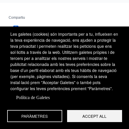
Compartiu
Facebook
Les galetes (cookies) són importants per a tu, influeixen en
X
la teva experiència de navegació, ens ajuden a protegir la
teva privacitat i permeten realitzar les peticions que ens
Email
sol·licitis a través de la web. Utilitzem galetes pròpies i de
tercers per a analitzar els nostres serveis i mostrar-te
WhatsApp
publicitat relacionada amb les teves preferències sobre la
base d’un perfil elaborat amb els teus hàbits de navegació
(per exemple, pàgines visitades). Si consents la seva
instal·lació prem "Acceptar Galetes" o també pots
configurar les teves preferències prement "Paràmetres".
Política de Galetes
PARÀMETRES
ACCEPT ALL