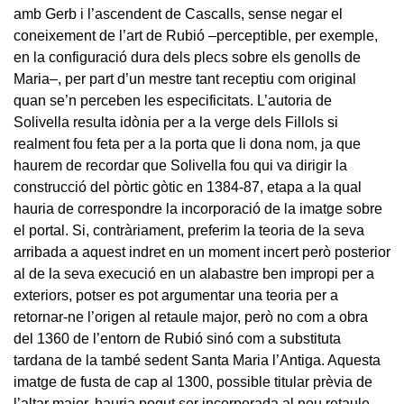
amb Gerb i l’ascendent de Cascalls, sense negar el
coneixement de l’art de Rubió –perceptible, per exemple,
en la configuració dura dels plecs sobre els genolls de
Maria–, per part d’un mestre tant receptiu com original
quan se’n perceben les especificitats. L’autoria de
Solivella resulta idònia per a la verge dels Fillols si
realment fou feta per a la porta que li dona nom, ja que
haurem de recordar que Solivella fou qui va dirigir la
construcció del pòrtic gòtic en 1384-87, etapa a la qual
hauria de correspondre la incorporació de la imatge sobre
el portal. Si, contràriament, preferim la teoria de la seva
arribada a aquest indret en un moment incert però posterior
al de la seva execució en un alabastre ben impropi per a
exteriors, potser es pot argumentar una teoria per a
retornar-ne l’origen al retaule major, però no com a obra
del 1360 de l’entorn de Rubió sinó com a substituta
tardana de la també sedent Santa Maria l’Antiga. Aquesta
imatge de fusta de cap al 1300, possible titular prèvia de
l’altar major, hauria pogut ser incorporada al nou retaule