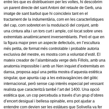
entre les que es distribueixen per les voltes, hi descobrim
un parent directe del sant Antoni del retaule de Gerb, una
imatge de sant barbut que hi coincideix tant en el
tractament de la indumentària, com en les característiques
del cap, com sobretot en la modulació del conjunt, amb
una cintura alta i un tors curt i ample, col·locat sobre unes
extremitats anatòmicament inversemblants. Però el que en
la figura major pren un aspecte defectuós, en l’escultura
més petita, de format més controlable i probable autoria
exclusiva del mestre, es mostra com a voluntat d’estil. El
mateix creador de l’alambinada verge dels Fillols, amb una
anatomia impossible i amb un Nen inquiet d’extremitats en
dansa, proposa aquí una petita mostra d’aquesta estètica
singular, que apunta cap a les extravagàncies del gòtic
internacional, però sense cap interès especial pel vessant
realista que caracteritzà també l’art del 1400. Una opció
estètica que, un cop percebuda a través d’un grup d’obres
d’encert desigual i bellesa opinable, ens pot ajudar a
entendre com devien ser les estàtues que Solivella va fer