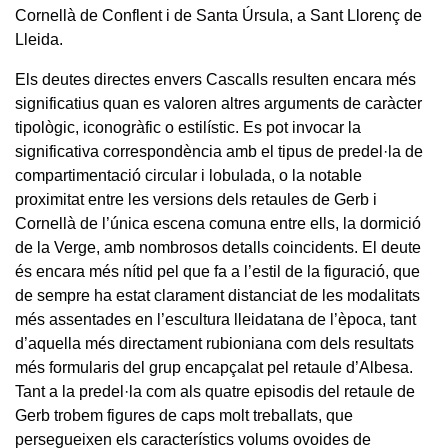
Cornellà de Conflent i de Santa Úrsula, a Sant Llorenç de
Lleida.
Els deutes directes envers Cascalls resulten encara més
significatius quan es valoren altres arguments de caràcter
tipològic, iconogràfic o estilístic. Es pot invocar la
significativa correspondència amb el tipus de predel·la de
compartimentació circular i lobulada, o la notable
proximitat entre les versions dels retaules de Gerb i
Cornellà de l’única escena comuna entre ells, la dormició
de la Verge, amb nombrosos detalls coincidents. El deute
és encara més nítid pel que fa a l’estil de la figuració, que
de sempre ha estat clarament distanciat de les modalitats
més assentades en l’escultura lleidatana de l’època, tant
d’aquella més directament rubioniana com dels resultats
més formularis del grup encapçalat pel retaule d’Albesa.
Tant a la predel·la com als quatre episodis del retaule de
Gerb trobem figures de caps molt treballats, que
persegueixen els característics volums ovoides de