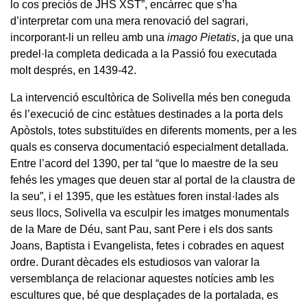
lo cos preciós de JHS XST”, encàrrec que s’ha
d’interpretar com una mera renovació del sagrari,
incorporant-li un relleu amb una
imago Pietatis
, ja que una
predel·la completa dedicada a la Passió fou executada
molt després, en 1439-42.
La intervenció escultòrica de Solivella més ben coneguda
és l’execució de cinc estàtues destinades a la porta dels
Apòstols, totes substituïdes en diferents moments, per a les
quals es conserva documentació especialment detallada.
Entre l’acord del 1390, per tal “que lo maestre de la seu
fehés les ymages que deuen star al portal de la claustra de
la seu”, i el 1395, que les estàtues foren instal·lades als
seus llocs, Solivella va esculpir les imatges monumentals
de la Mare de Déu, sant Pau, sant Pere i els dos sants
Joans, Baptista i Evangelista, fetes i cobrades en aquest
ordre. Durant dècades els estudiosos van valorar la
versemblança de relacionar aquestes notícies amb les
escultures que, bé que desplaçades de la portalada, es