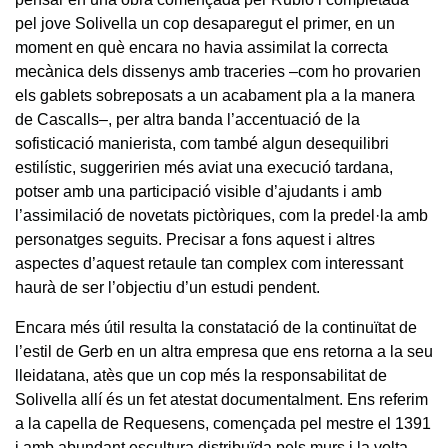
pel jove Solivella un cop desaparegut el primer, en un
moment en què encara no havia assimilat la correcta
mecànica dels dissenys amb traceries –com ho provarien
els gablets sobreposats a un acabament pla a la manera
de Cascalls–, per altra banda l’accentuació de la
sofisticació manierista, com també algun desequilibri
estilístic, suggeririen més aviat una execució tardana,
potser amb una participació visible d’ajudants i amb
l’assimilació de novetats pictòriques, com la predel·la amb
personatges seguits. Precisar a fons aquest i altres
aspectes d’aquest retaule tan complex com interessant
haurà de ser l’objectiu d’un estudi pendent.
Encara més útil resulta la constatació de la continuïtat de
l’estil de Gerb en un altra empresa que ens retorna a la seu
lleidatana, atès que un cop més la responsabilitat de
Solivella allí és un fet atestat documentalment. Ens referim
a la capella de Requesens, començada pel mestre el 1391
i amb abundant escultura distribuïda pels murs i la volta.