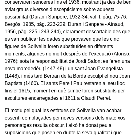
conservaren senceres fins el 1936, mostrant ja des de ben
aviat graus diversos d’escepticisme sobre aquesta
possibilitat (Duran i Sanpere, 1932-34, vol. I, pàg. 75-76;
Bergós, 1935, pàg. 223-229; Duran i Sanpere - Ainaud,
1956, pàg. 225 i 243-244), clarament descartable des que
es van publicar les dades que provaven que les cinc
figures de Solivella foren substituïdes en diferents
moments, algunes no molt després de l’execució (Alonso,
1976): sota la responsabilitat de Jordi Safont es feren una
nova marededéu (1447-48) i un sant Joan Evangelista
(1448), i més tard Bertran de la Borda esculpí el nou Joan
Baptista (1460). El sants Pere i Pau restaren al seu lloc
fins el 1615, moment en què també foren substituïts per
escultures encarregades el 1611 a Claudi Perret.
El motiu pel qual les estàtues de Solivella van acabar
essent reemplaçades per noves versions dels mateixos
personatges resulta obscur, i això ha donat peu a
suposicions que posen en dubte la seva qualitat i que