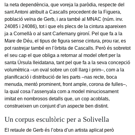
la neta dependència, que voreja la paròdia, respecte del
sant Antoni atribuït a Cascalls procedent de la Figuera,
població veïna de Gerb, i ara també al MNAC (núm. inv.
24085 i 24086), tot i que els plecs de la cintura apareixen
ja a Cornellà o al sant Carlemany gironí. Pel que fa a la
Mare de Déu, el tipus de figura sense cintura, prou rar, es
pot rastrejar també en l’òrbita de Cascalls. Però és sobretot
el seu cap el que obliga a retornar al model ofert per la
santa Úrsula lleidatana, tant pel que fa a la seva concepció
volumètrica –un oval sobre un coll llarg i prim–, com a la
planificació i distribució de les parts –nas recte, boca
menuda, mentó prominent, front ample, corona de fulles–,
la qual cosa l’assenyala com a model minuciosament
imitat en nombrosos detalls que, un cop acoblats,
construeixen un conjunt d’un aspecte ben distint.
Un corpus escultòric per a Solivella
El retaule de Gerb és l’obra d’un artista aplicat però