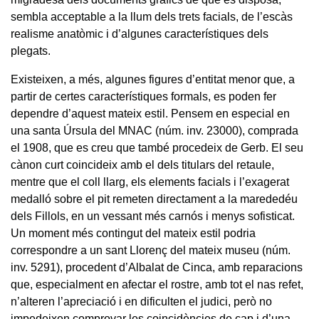
sembla acceptable a la llum dels trets facials, de l’escàs
realisme anatòmic i d’algunes característiques dels
plegats.
Existeixen, a més, algunes figures d’entitat menor que, a
partir de certes característiques formals, es poden fer
dependre d’aquest mateix estil. Pensem en especial en
una santa Úrsula del MNAC (núm. inv. 23000), comprada
el 1908, que es creu que també procedeix de Gerb. El seu
cànon curt coincideix amb el dels titulars del retaule,
mentre que el coll llarg, els elements facials i l’exagerat
medalló sobre el pit remeten directament a la marededéu
dels Fillols, en un vessant més carnós i menys sofisticat.
Un moment més contingut del mateix estil podria
correspondre a un sant Llorenç del mateix museu (núm.
inv. 5291), procedent d’Albalat de Cinca, amb reparacions
que, especialment en afectar el rostre, amb tot el nas refet,
n’alteren l’apreciació i en dificulten el judici, però no
impedeixen comprovar les coincidències de cap i d’una