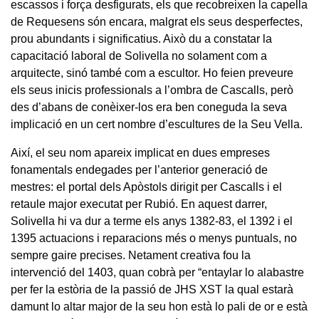
escassos i força desfigurats, els que recobreixen la capella
de Requesens són encara, malgrat els seus desperfectes,
prou abundants i significatius. Això du a constatar la
capacitació laboral de Solivella no solament com a
arquitecte, sinó també com a escultor. Ho feien preveure
els seus inicis professionals a l’ombra de Cascalls, però
des d’abans de conèixer-los era ben coneguda la seva
implicació en un cert nombre d’escultures de la Seu Vella.
Així, el seu nom apareix implicat en dues empreses
fonamentals endegades per l’anterior generació de
mestres: el portal dels Apòstols dirigit per Cascalls i el
retaule major executat per Rubió. En aquest darrer,
Solivella hi va dur a terme els anys 1382-83, el 1392 i el
1395 actuacions i reparacions més o menys puntuals, no
sempre gaire precises. Netament creativa fou la
intervenció del 1403, quan cobrà per “entaylar lo alabastre
per fer la estòria de la passió de JHS XST la qual estarà
damunt lo altar major de la seu hon està lo pali de or e està