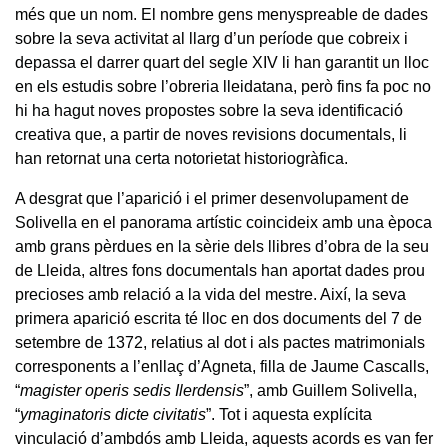
més que un nom. El nombre gens menyspreable de dades
sobre la seva activitat al llarg d’un període que cobreix i
depassa el darrer quart del segle XIV li han garantit un lloc
en els estudis sobre l’obreria lleidatana, però fins fa poc no
hi ha hagut noves propostes sobre la seva identificació
creativa que, a partir de noves revisions documentals, li
han retornat una certa notorietat historiogràfica.
A desgrat que l’aparició i el primer desenvolupament de
Solivella en el panorama artístic coincideix amb una època
amb grans pèrdues en la sèrie dels llibres d’obra de la seu
de Lleida, altres fons documentals han aportat dades prou
precioses amb relació a la vida del mestre. Així, la seva
primera aparició escrita té lloc en dos documents del 7 de
setembre de 1372, relatius al dot i als pactes matrimonials
corresponents a l’enllaç d’Agneta, filla de Jaume Cascalls,
“
magister operis sedis Ilerdensis
”, amb Guillem Solivella,
“
ymaginatoris dicte civitatis
”. Tot i aquesta explícita
vinculació d’ambdós amb Lleida, aquests acords es van fer