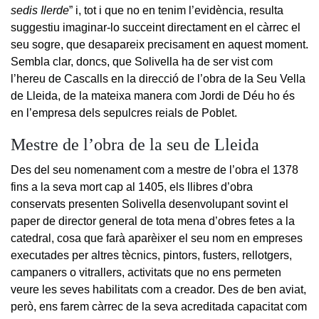
sedis Ilerde
” i, tot i que no en tenim l’evidència, resulta
suggestiu imaginar-lo succeint directament en el càrrec el
seu sogre, que desapareix precisament en aquest moment.
Sembla clar, doncs, que Solivella ha de ser vist com
l’hereu de Cascalls en la direcció de l’obra de la Seu Vella
de Lleida, de la mateixa manera com Jordi de Déu ho és
en l’empresa dels sepulcres reials de Poblet.
Mestre de l’obra de la seu de Lleida
Des del seu nomenament com a mestre de l’obra el 1378
fins a la seva mort cap al 1405, els llibres d’obra
conservats presenten Solivella desenvolupant sovint el
paper de director general de tota mena d’obres fetes a la
catedral, cosa que farà aparèixer el seu nom en empreses
executades per altres tècnics, pintors, fusters, rellotgers,
campaners o vitrallers, activitats que no ens permeten
veure les seves habilitats com a creador. Des de ben aviat,
però, ens farem càrrec de la seva acreditada capacitat com