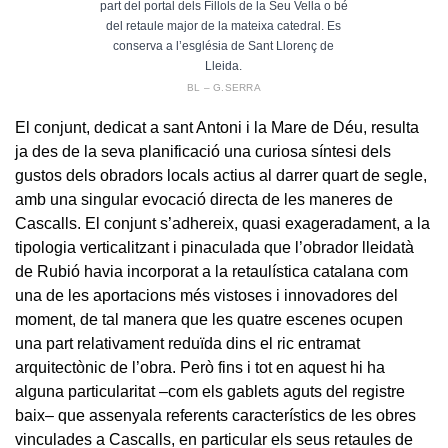
part del portal dels Fillols de la Seu Vella o bé
del retaule major de la mateixa catedral. Es
conserva a l’església de Sant Llorenç de
Lleida.
BL – G.SERRA
El conjunt, dedicat a sant Antoni i la Mare de Déu, resulta
ja des de la seva planificació una curiosa síntesi dels
gustos dels obradors locals actius al darrer quart de segle,
amb una singular evocació directa de les maneres de
Cascalls. El conjunt s’adhereix, quasi exageradament, a la
tipologia verticalitzant i pinaculada que l’obrador lleidatà
de Rubió havia incorporat a la retaulística catalana com
una de les aportacions més vistoses i innovadores del
moment, de tal manera que les quatre escenes ocupen
una part relativament reduïda dins el ric entramat
arquitectònic de l’obra. Però fins i tot en aquest hi ha
alguna particularitat –com els gablets aguts del registre
baix– que assenyala referents característics de les obres
vinculades a Cascalls, en particular els seus retaules de