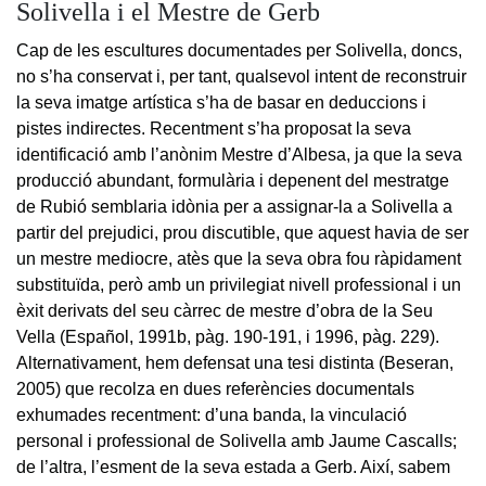
Solivella i el Mestre de Gerb
Cap de les escultures documentades per Solivella, doncs,
no s’ha conservat i, per tant, qualsevol intent de reconstruir
la seva imatge artística s’ha de basar en deduccions i
pistes indirectes. Recentment s’ha proposat la seva
identificació amb l’anònim Mestre d’Albesa, ja que la seva
producció abundant, formulària i depenent del mestratge
de Rubió semblaria idònia per a assignar-la a Solivella a
partir del prejudici, prou discutible, que aquest havia de ser
un mestre mediocre, atès que la seva obra fou ràpidament
substituïda, però amb un privilegiat nivell professional i un
èxit derivats del seu càrrec de mestre d’obra de la Seu
Vella (Español, 1991b, pàg. 190-191, i 1996, pàg. 229).
Alternativament, hem defensat una tesi distinta (Beseran,
2005) que recolza en dues referències documentals
exhumades recentment: d’una banda, la vinculació
personal i professional de Solivella amb Jaume Cascalls;
de l’altra, l’esment de la seva estada a Gerb. Així, sabem