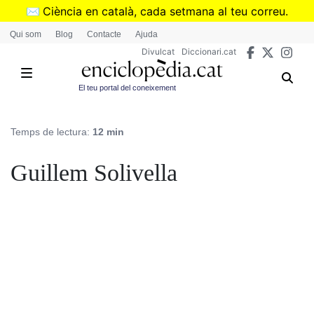
Vés
✉️
Ciència en català, cada setmana al teu correu.
al
➜
Subscriu-te al butlletí de Divulcat
.
Qui som
Blog
Contacte
Ajuda
contingut
Divulcat
Diccionari.cat
El teu portal del coneixement
Temps de lectura:
12 min
Guillem Solivella