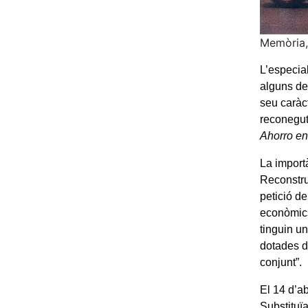
Memòria,
L’especial
alguns de
seu caràct
reconegut
Ahorro en
La import
Reconstru
petició de
econòmics 
tinguin un
dotades de
conjunt”.
El 14 d’ab
Substituï