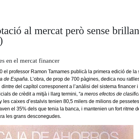
ació al mercat però sense brilla
)
es en el mercat financer
0 el professor Ramon Tamames publicà la primera edició de la
a de España
. L’obra, de prop de 700 pàgines, dedica nou ratlle
, dintre del capítol corresponent a l’anàlisi del sistema financer 
icials de crèdit a mitjà i llarg termini, “
a meros efectos de clasifi
y les caixes d’estalvis tenien 80,5 milers de milions de pessetes
aven el 35% dels que tenia la banca, i mantenien un fort ritme 
ra les grans desconegudes.