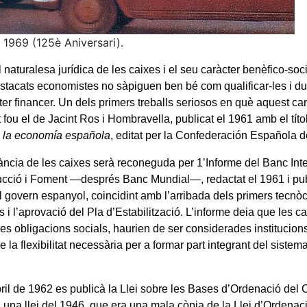
 1969 (125è Aniversari).
 naturalesa jurídica de les caixes i el seu caràcter benèfico-socia
stacats economistes no sàpiguen ben bé com qualificar-les i dub
er financer. Un dels primers treballs seriosos en què aquest car
 fou el de Jacint Ros i Hombravella, publicat el 1961 amb el títo
 la economía española
, editat per la Confederación Española 
ància de les caixes serà reconeguda per 1’Informe del Banc Int
cció i Foment —després Banc Mundial—, redactat el 1961 i pub
l govern espanyol, coincidint amb l’arribada dels primers tecnòc
i l’aprovació del Pla d’Estabilització. L’informe deia que les c
es obligacions socials, haurien de ser considerades institucions
 la flexibilitat necessària per a formar part integrant del sistem
ril de 1962 es publicà la Llei sobre les Bases d’Ordenació del C
a una llei del 1946, que era una mala còpia de la Llei d’Ordena