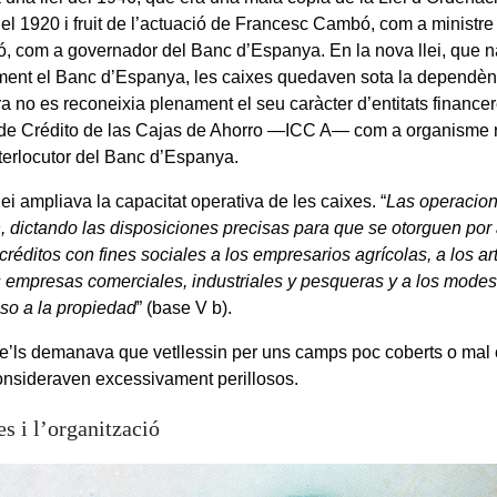
el 1920 i fruit de l’actuació de Francesc Cambó, com a ministre
ó, com a governador del Banc d’Espanya. En la nova llei, que n
ament el Banc d’Espanya, les caixes quedaven sota la dependènci
a no es reconeixia plenament el seu caràcter d’entitats finance
to de Crédito de las Cajas de Ahorro —ICC A— com a organisme r
nterlocutor del Banc d’Espanya.
ei ampliava la capacitat operativa de les caixes. “
Las operacion
, dictando las disposiciones precisas para que se otorguen por
créditos con fines sociales a los empresarios agrícolas, a los ar
empresas comerciales, industriales y pesqueras y a los modes
so a la propiedad
” (base V b).
 se’ls demanava que vetllessin per uns camps poc coberts o mal 
onsideraven excessivament perillosos.
s i l’organització