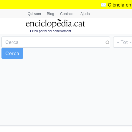
✉️
Ciència en
Qui som
Blog
Contacte
Ajuda
El teu portal del coneixement