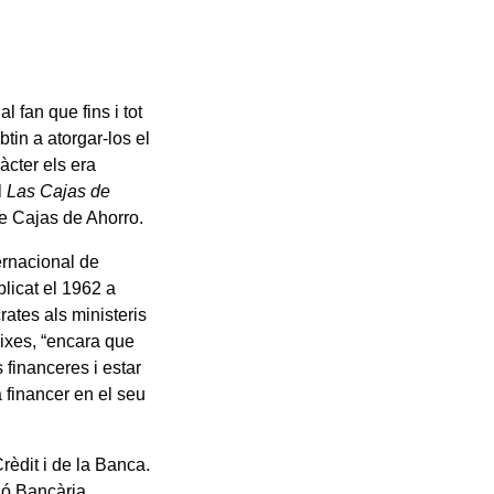
l fan que fins i tot
tin a atorgar-los el
àcter els era
l
Las Cajas de
de Cajas de Ahorro.
ernacional de
licat el 1962 a
rates als ministeris
aixes, “encara que
 financeres i estar
a financer en el seu
rèdit i de la Banca.
ció Bancària