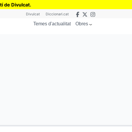
tí de Divulcat
.
Divulcat
Diccionari.cat
Obres
Temes d'actualitat