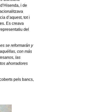
 d’Hisenda, i de
acionalitzava
a d’aquest, tot i
res. Es creava
epresentatiu del
es se reformarán y
 aquéllas, con más
tesanos, las
tos ahorradores
coberts pels bancs,