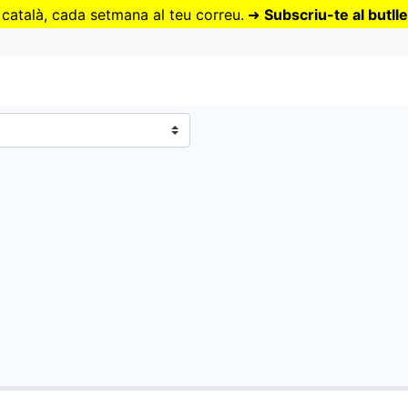
Vés
 català, cada setmana al teu correu.
➜
Subscriu-te al butlle
al
contingut