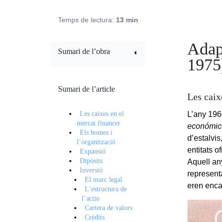
Temps de lectura:
13 min
Adapt
Sumari de l’obra
1975
Sumari de l’article
Les caix
Les caixes en el
L’any 196
mercat financer
económic
Els homes i
d’estalvis
l’organització
entitats of
Expansió
Dipòsits
Aquell an
Inversió
represent
El marc legal
eren enca
L’estructura de
l’actiu
Cartera de valors
Crèdits