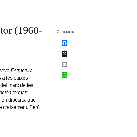
ntor (1960-
Compartiu
Facebook
X
Email
 seva
Estructura
WhatsApp
s a les caixes
i del marc de les
cación formal
”.
 en dipòsits, que
de creixement. Però