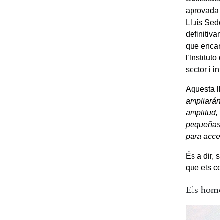
aprovada 
Lluís Sed
definitiv
que encar
l’Institu
sector i i
Aquesta ll
ampliarán
amplitud, 
pequeñas 
para acce
És a dir,
que els c
Els home