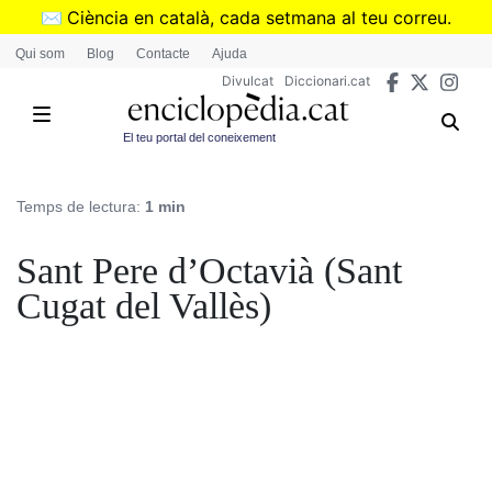
Vés
✉️
Ciència en català, cada setmana al teu correu.
al
➜
Subscriu-te al butlletí de Divulcat
.
Qui som
Blog
Contacte
Ajuda
contingut
Divulcat
Diccionari.cat
El teu portal del coneixement
Temps de lectura:
1 min
Sant Pere d’Octavià (Sant
Cugat del Vallès)