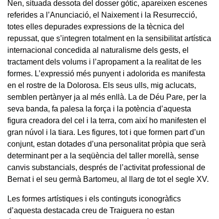
Nen, situada dessota del dosser gòtic, apareixen escenes
referides a l’Anunciació, el Naixement i la Resurrecció,
totes elles depurades expressions de la tècnica del
repussat, que s’integren totalment en la sensibilitat artística
internacional concedida al naturalisme dels gests, el
tractament dels volums i l’apropament a la realitat de les
formes. L’expressió més punyent i adolorida es manifesta
en el rostre de la Dolorosa. Els seus ulls, mig aclucats,
semblen pertànyer ja al més enllà. La de Déu Pare, per la
seva banda, fa palesa la força i la potència d’aquesta
figura creadora del cel i la terra, com així ho manifesten el
gran núvol i la tiara. Les figures, tot i que formen part d’un
conjunt, estan dotades d’una personalitat pròpia que serà
determinant per a la seqüència del taller morellà, sense
canvis substancials, després de l’activitat professional de
Bernat i el seu germà Bartomeu, al llarg de tot el segle XV.
Les formes artístiques i els continguts iconogràfics
d’aquesta destacada creu de Traiguera no estan