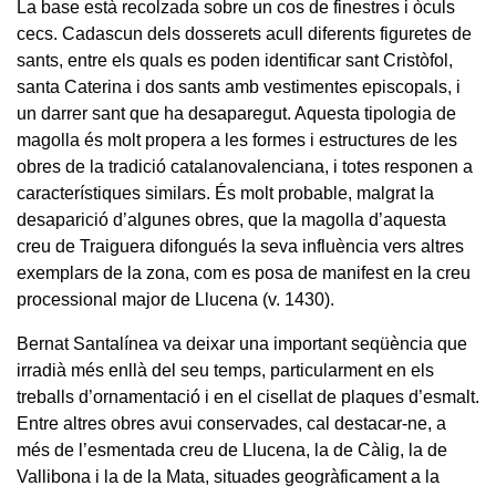
La base està recolzada sobre un cos de finestres i òculs
cecs. Cadascun dels dosserets acull diferents figuretes de
sants, entre els quals es poden identificar sant Cristòfol,
santa Caterina i dos sants amb vestimentes episcopals, i
un darrer sant que ha desaparegut. Aquesta tipologia de
magolla és molt propera a les formes i estructures de les
obres de la tradició catalanovalenciana, i totes responen a
característiques similars. És molt probable, malgrat la
desaparició d’algunes obres, que la magolla d’aquesta
creu de Traiguera difongués la seva influència vers altres
exemplars de la zona, com es posa de manifest en la creu
processional major de Llucena (v. 1430).
Bernat Santalínea va deixar una important seqüència que
irradià més enllà del seu temps, particularment en els
treballs d’ornamentació i en el cisellat de plaques d’esmalt.
Entre altres obres avui conservades, cal destacar-ne, a
més de l’esmentada creu de Llucena, la de Càlig, la de
Vallibona i la de la Mata, situades geogràficament a la