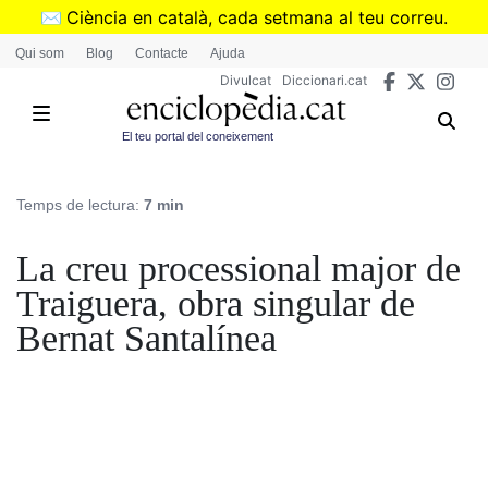
Vés
✉️
Ciència en català, cada setmana al teu correu.
al
➜
Subscriu-te al butlletí de Divulcat
.
Qui som
Blog
Contacte
Ajuda
contingut
Divulcat
Diccionari.cat
El teu portal del coneixement
Temps de lectura:
7 min
La creu processional major de
Traiguera, obra singular de
Bernat Santalínea