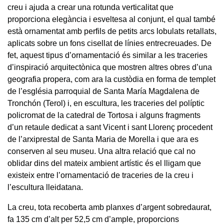
creu i ajuda a crear una rotunda verticalitat que
proporciona elegància i esveltesa al conjunt, el qual també
està ornamentat amb perfils de petits arcs lobulats retallats,
aplicats sobre un fons cisellat de línies entrecreuades. De
fet, aquest tipus d’ornamentació és similar a les traceries
d’inspiració arquitectònica que mostren altres obres d’una
geografia propera, com ara la custòdia en forma de templet
de l’església parroquial de Santa María Magdalena de
Tronchón (Terol) i, en escultura, les traceries del políptic
policromat de la catedral de Tortosa i alguns fragments
d’un retaule dedicat a sant Vicent i sant Llorenç procedent
de l’arxiprestal de Santa Maria de Morella i que ara es
conserven al seu museu. Una altra relació que cal no
oblidar dins del mateix ambient artístic és el lligam que
existeix entre l’ornamentació de traceries de la creu i
l’escultura lleidatana.
La creu, tota recoberta amb planxes d’argent sobredaurat,
fa 135 cm d’alt per 52,5 cm d’ample, proporcions