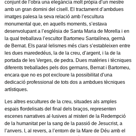
conjunt de l’obra una elegància molt pròpia d’un mestre
amb un gran domini del cisell. El tractament d’ambdues
imatges palesa la seva relació amb l’escultura
monumental que, en aquells moments, s’estava
desenvolupant a l’església de Santa Maria de Morella i en
la qual treballava l’escultor Bartomeu Santalínea, germà
de Bernat. Els paral·lelismes més clars s’estableixen entre
les dues marededéus, la de la creu, d’argent, i la de la
portada de les Verges, de pedra. Dues matèries i tècniques
diferents treballades pels dos germans, Bernat i Bartomeu,
encara que no es pot excloure la possibilitat d’una
dedicació professional de tots dos a ambdues tècniques
artístiques.
Les altres escultures de la creu, situades als amples
espais flordelisats del final dels braços, representen
escenes narratives al·lusives al misteri de la Redempció
de la humanitat per la sang de la passió de Jesucrist, a
l’anvers. I, al revers, a l’entorn de la Mare de Déu amb el