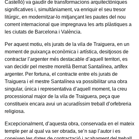
Castelló) va gaudir de transformacions arquitectòniques
significatives i, simultàniament, va enriquir el seu tresor
litúrgic, en modernitzar-lo mitjançant les pautes del nou
corrent internacional que impregnava les arts plàstiques a
les ciutats de Barcelona i València.
Per aquest motiu, els jurats de la vila de Traiguera, en un
moment de puixança econòmica i artística, desitjosos de
contractar l’argenter més destacable d’aquell territori, es
van decidir pel mestre morellà Bernat Santalínea, artífex
argenter. Per fortuna, el contracte entre els jurats de
Traiguera i el mestre Santalínea va possibilitar una obra
singular, única i representativa d’aquell moment, la creu
processional major de la vila de Traiguera, peça que
constitueix encara avui un acuradíssim treball d’orfebreria
religiosa.
Excepcionalment, d’aquesta obra, conservada en el mateix
temple per al qual va ser obrada, se’n sap l’autor i es
coneixen les dates de contractació i acabament del treball,