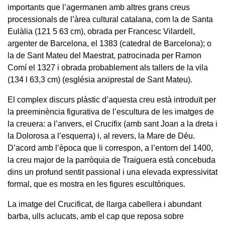
importants que l’agermanen amb altres grans creus
processionals de l’àrea cultural catalana, com la de Santa
Eulàlia (121 5 63 cm), obrada per Francesc Vilardell,
argenter de Barcelona, el 1383 (catedral de Barcelona); o
la de Sant Mateu del Maestrat, patrocinada per Ramon
Comí el 1327 i obrada probablement als tallers de la vila
(134 l 63,3 cm) (església arxiprestal de Sant Mateu).
El complex discurs plàstic d’aquesta creu està introduït per
la preeminència figurativa de l’escultura de les imatges de
la creuera: a l’anvers, el Crucifix (amb sant Joan a la dreta i
la Dolorosa a l’esquerra) i, al revers, la Mare de Déu.
D’acord amb l’època que li correspon, a l’entorn del 1400,
la creu major de la parròquia de Traiguera està concebuda
dins un profund sentit passional i una elevada expressivitat
formal, que es mostra en les figures escultòriques.
La imatge del Crucificat, de llarga cabellera i abundant
barba, ulls aclucats, amb el cap que reposa sobre