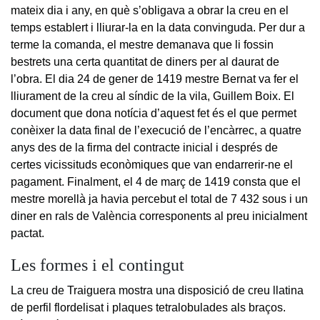
mateix dia i any, en què s’obligava a obrar la creu en el
temps establert i lliurar-la en la data convinguda. Per dur a
terme la comanda, el mestre demanava que li fossin
bestrets una certa quantitat de diners per al daurat de
l’obra. El dia 24 de gener de 1419 mestre Bernat va fer el
lliurament de la creu al síndic de la vila, Guillem Boix. El
document que dona notícia d’aquest fet és el que permet
conèixer la data final de l’execució de l’encàrrec, a quatre
anys des de la firma del contracte inicial i després de
certes vicissituds econòmiques que van endarrerir-ne el
pagament. Finalment, el 4 de març de 1419 consta que el
mestre morellà ja havia percebut el total de 7 432 sous i un
diner en rals de València corresponents al preu inicialment
pactat.
Les formes i el contingut
La creu de Traiguera mostra una disposició de creu llatina
de perfil flordelisat i plaques tetralobulades als braços.