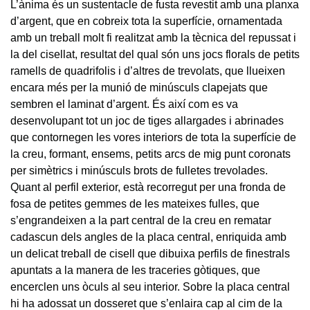
L’ànima és un sustentacle de fusta revestit amb una planxa
d’argent, que en cobreix tota la superfície, ornamentada
amb un treball molt fi realitzat amb la tècnica del repussat i
la del cisellat, resultat del qual són uns jocs florals de petits
ramells de quadrifolis i d’altres de trevolats, que llueixen
encara més per la munió de minúsculs clapejats que
sembren el laminat d’argent. És així com es va
desenvolupant tot un joc de tiges allargades i abrinades
que contornegen les vores interiors de tota la superfície de
la creu, formant, ensems, petits arcs de mig punt coronats
per simètrics i minúsculs brots de fulletes trevolades.
Quant al perfil exterior, està recorregut per una fronda de
fosa de petites gemmes de les mateixes fulles, que
s’engrandeixen a la part central de la creu en rematar
cadascun dels angles de la placa central, enriquida amb
un delicat treball de cisell que dibuixa perfils de finestrals
apuntats a la manera de les traceries gòtiques, que
encerclen uns òculs al seu interior. Sobre la placa central
hi ha adossat un dosseret que s’enlaira cap al cim de la