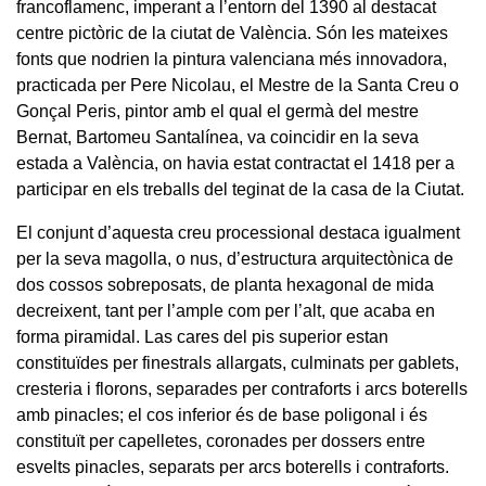
francoflamenc, imperant a l’entorn del 1390 al destacat
centre pictòric de la ciutat de València. Són les mateixes
fonts que nodrien la pintura valenciana més innovadora,
practicada per Pere Nicolau, el Mestre de la Santa Creu o
Gonçal Peris, pintor amb el qual el germà del mestre
Bernat, Bartomeu Santalínea, va coincidir en la seva
estada a València, on havia estat contractat el 1418 per a
participar en els treballs del teginat de la casa de la Ciutat.
El conjunt d’aquesta creu processional destaca igualment
per la seva magolla, o nus, d’estructura arquitectònica de
dos cossos sobreposats, de planta hexagonal de mida
decreixent, tant per l’ample com per l’alt, que acaba en
forma piramidal. Las cares del pis superior estan
constituïdes per finestrals allargats, culminats per gablets,
cresteria i florons, separades per contraforts i arcs boterells
amb pinacles; el cos inferior és de base poligonal i és
constituït per capelletes, coronades per dossers entre
esvelts pinacles, separats per arcs boterells i contraforts.