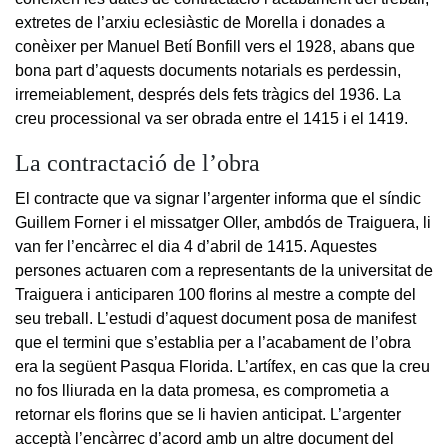
extretes de l’arxiu eclesiàstic de Morella i donades a
conèixer per Manuel Betí Bonfill vers el 1928, abans que
bona part d’aquests documents notarials es perdessin,
irremeiablement, després dels fets tràgics del 1936. La
creu processional va ser obrada entre el 1415 i el 1419.
La contractació de l’obra
El contracte que va signar l’argenter informa que el síndic
Guillem Forner i el missatger Oller, ambdós de Traiguera, li
van fer l’encàrrec el dia 4 d’abril de 1415. Aquestes
persones actuaren com a representants de la universitat de
Traiguera i anticiparen 100 florins al mestre a compte del
seu treball. L’estudi d’aquest document posa de manifest
que el termini que s’establia per a l’acabament de l’obra
era la següent Pasqua Florida. L’artífex, en cas que la creu
no fos lliurada en la data promesa, es comprometia a
retornar els florins que se li havien anticipat. L’argenter
acceptà l’encàrrec d’acord amb un altre document del