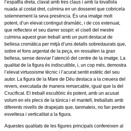
l’espatlla dreta, clavat amb tres claus i amb la tovallola
nuada al costat dret, culmina en un dosseret que cobricela
solemnement la seva presència. És una imatge molt
potent, d’un elevat contingut dramàtic, i de cos extenuat,
que reflecteix el seu darrer sospir; el cisell del mestre
culmina aquest gran treball amb un punt destacat de
bellesa cromàtica per mitjà d’uns detalls sobredaurats que,
sobre el fons argentat de la peça, en ressalten la gran
bellesa, sense desviar l’atenció del centre de la imatge. La
qualitat de la figura és indiscutible, i, un cop més, demostra
l’elevat virtuosisme tècnic i l’acurat sentit estètic del seu
autor. La figura de la Mare de Déu destaca a la creuera del
revers, executada de manera remarcable, igual que la del
Crucificat. El treball escultòric és potent, amb un acusat
volum en els plecs de la túnica i el mantell, treballats amb
diferents nivells de drapejats que, tanmateix, no fan perdre
esveltesa i verticalitat a la figura.
Aquestes qualitats de les figures principals confereixen al