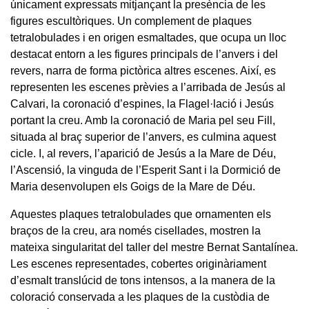
únicament expressats mitjançant la presència de les
figures escultòriques. Un complement de plaques
tetralobulades i en origen esmaltades, que ocupa un lloc
destacat entorn a les figures principals de l’anvers i del
revers, narra de forma pictòrica altres escenes. Així, es
representen les escenes prèvies a l’arribada de Jesús al
Calvari, la coronació d’espines, la Flagel·lació i Jesús
portant la creu. Amb la coronació de Maria pel seu Fill,
situada al braç superior de l’anvers, es culmina aquest
cicle. I, al revers, l’aparició de Jesús a la Mare de Déu,
l’Ascensió, la vinguda de l’Esperit Sant i la Dormició de
Maria desenvolupen els Goigs de la Mare de Déu.
Aquestes plaques tetralobulades que ornamenten els
braços de la creu, ara només cisellades, mostren la
mateixa singularitat del taller del mestre Bernat Santalínea.
Les escenes representades, cobertes originàriament
d’esmalt translúcid de tons intensos, a la manera de la
coloració conservada a les plaques de la custòdia de