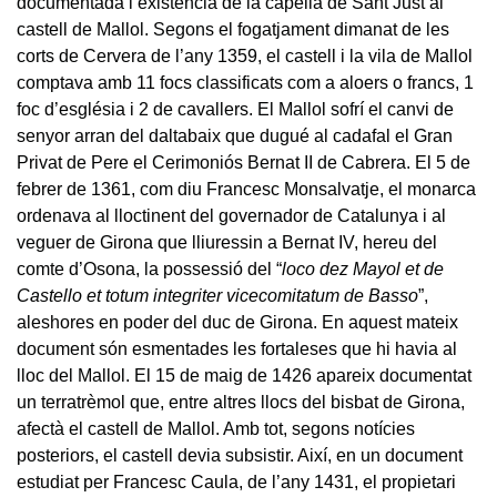
documentada l’existència de la capella de Sant Just al
castell de Mallol. Segons el fogatjament dimanat de les
corts de Cervera de l’any 1359, el castell i la vila de Mallol
comptava amb 11 focs classificats com a aloers o francs, 1
foc d’església i 2 de cavallers. El Mallol sofrí el canvi de
senyor arran del daltabaix que dugué al cadafal el Gran
Privat de Pere el Cerimoniós Bernat II de Cabrera. El 5 de
febrer de 1361, com diu Francesc Monsalvatje, el monarca
ordenava al lloctinent del governador de Catalunya i al
veguer de Girona que lliuressin a Bernat IV, hereu del
comte d’Osona, la possessió del “
loco dez Mayol et de
Castello et totum integriter vicecomitatum de Basso
”,
aleshores en poder del duc de Girona. En aquest mateix
document són esmentades les fortaleses que hi havia al
lloc del Mallol. El 15 de maig de 1426 apareix documentat
un terratrèmol que, entre altres llocs del bisbat de Girona,
afectà el castell de Mallol. Amb tot, segons notícies
posteriors, el castell devia subsistir. Així, en un document
estudiat per Francesc Caula, de l’any 1431, el propietari