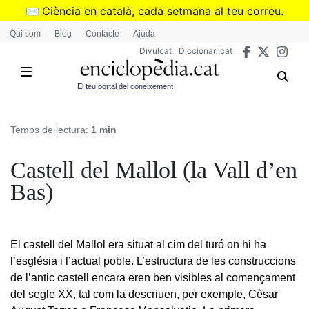
Vés
✉️
Ciència en català, cada setmana al teu correu.
al
➜
Subscriu-te al butlletí de Divulcat
.
Qui som
Blog
Contacte
Ajuda
contingut
Divulcat
Diccionari.cat
El teu portal del coneixement
Temps de lectura:
1 min
Castell del Mallol (la Vall d’en
Bas)
El castell del Mallol era situat al cim del turó on hi ha
l’església i l’actual poble. L’estructura de les construccions
de l’antic castell encara eren ben visibles al començament
del segle XX, tal com la descriuen, per exemple, Cèsar