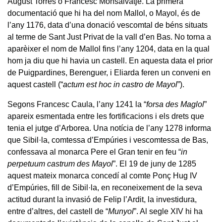
August Torres o Francesc Monsalvatje. La primera
documentació que hi ha del nom Mallol, o Mayol, és de
l’any 1176, data d’una donació vescomtal de béns situats
al terme de Sant Just Privat de la vall d’en Bas. No torna a
aparèixer el nom de Mallol fins l’any 1204, data en la qual
hom ja diu que hi havia un castell. En aquesta data el prior
de Puigpardines, Berenguer, i Eliarda feren un conveni en
aquest castell (“
actum est hoc in castro de Mayol
”).
Segons Francesc Caula, l’any 1241 la “
forsa des Maglol
”
apareix esmentada entre les fortificacions i els drets que
tenia el jutge d’Arborea. Una notícia de l’any 1278 informa
que Sibil·la, comtessa d’Empúries i vescomtessa de Bas,
confessava al monarca Pere el Gran tenir en feu “
in
perpetuum castrum des Mayol
”. El 19 de juny de 1285
aquest mateix monarca concedí al comte Ponç Hug IV
d’Empúries, fill de Sibil·la, en reconeixement de la seva
actitud durant la invasió de Felip l’Ardit, la investidura,
entre d’altres, del castell de “
Munyol
”. Al segle XIV hi ha