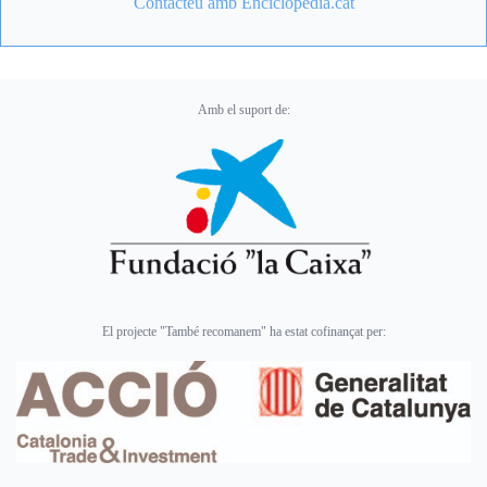
Contacteu amb Enciclopèdia.cat
Amb el suport de:
El projecte "També recomanem" ha estat cofinançat per: