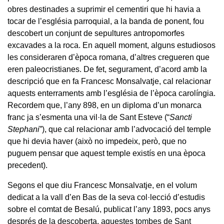
obres destinades a suprimir el cementiri que hi havia a
tocar de l’església parroquial, a la banda de ponent, fou
descobert un conjunt de sepultures antropomorfes
excavades a la roca. En aquell moment, alguns estudiosos
les consideraren d’època romana, d’altres cregueren que
eren paleocristianes. De fet, segurament, d’acord amb la
descripció que en fa Francesc Monsalvatje, cal relacionar
aquests enterraments amb l’església de l’època carolíngia.
Recordem que, l’any 898, en un diploma d’un monarca
franc ja s’esmenta una vil·la de Sant Esteve (“
Sancti
Stephani
”), que cal relacionar amb l’advocació del temple
que hi devia haver (això no impedeix, però, que no
puguem pensar que aquest temple existís en una època
precedent).
Segons el que diu Francesc Monsalvatje, en el volum
dedicat a la vall d’en Bas de la seva col·lecció d’estudis
sobre el comtat de Besalú, publicat l’any 1893, pocs anys
després de la descoberta, aquestes tombes de Sant