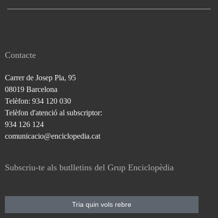
Contacte
Carrer de Josep Pla, 95
08019 Barcelona
Telèfon: 934 120 030
Telèfon d'atenció al subscriptor:
934 126 124
comunicacio@enciclopedia.cat
Subscriu-te als butlletins del Grup Enciclopèdia
Tria quin vols rebre