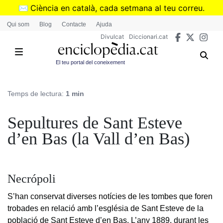
Vés
✉️
Ciència en català, cada setmana al teu correu.
al
➜
Subscriu-te al butlletí de Divulcat
.
Qui som
Blog
Contacte
Ajuda
contingut
Divulcat
Diccionari.cat
El teu portal del coneixement
Temps de lectura:
1 min
Sepultures de Sant Esteve
d’en Bas (la Vall d’en Bas)
Necrópoli
S’han conservat diverses notícies de les tombes que foren
trobades en relació amb l’església de Sant Esteve de la
població de Sant Esteve d’en Bas. L’any 1889, durant les