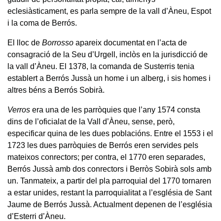
eclesiàsticament, es parla sempre de la vall d’Àneu, Espot
i la coma de Berrós.
El lloc de
Borrosso
apareix documentat en l’acta de
consagració de la Seu d’Urgell, inclòs en la jurisdicció de
la vall d’Àneu. El 1378, la comanda de Susterris tenia
establert a Berrós Jussà un home i un alberg, i sis homes i
altres béns a Berrós Sobirà.
Verros
era una de les parròquies que l’any 1574 consta
dins de l’oficialat de la Vall d’Àneu, sense, però,
especificar quina de les dues poblacións. Entre el 1553 i el
1723 les dues parròquies de Berrós eren servides pels
mateixos conrectors; per contra, el 1770 eren separades,
Berrós Jussà amb dos conrectors i Berròs Sobirà sols amb
un. Tanmateix, a partir del pla parroquial del 1770 tornaren
a estar unides, restant la parroquialitat a l’església de Sant
Jaume de Berrós Jussà. Actualment depenen de l’església
d’Esterri d’Àneu.