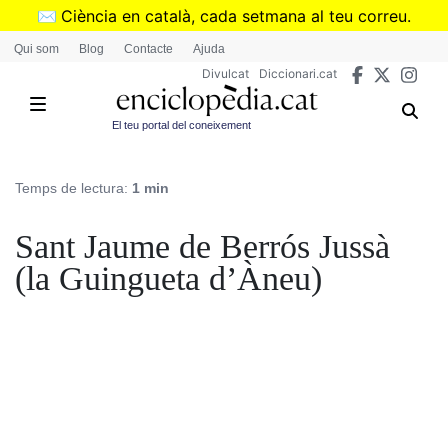
Vés
✉️
Ciència en català, cada setmana al teu correu.
al
➜
Subscriu-te al butlletí de Divulcat
.
Qui som
Blog
Contacte
Ajuda
contingut
Divulcat
Diccionari.cat
El teu portal del coneixement
Temps de lectura:
1 min
Sant Jaume de Berrós Jussà
(la Guingueta d’Àneu)