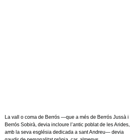
La vall o coma de Berrós —que a més de Berrós Jussà i
Berrós Sobirà, devia incloure l’antic poblat de les Arides,
amb la seva església dedicada a sant Andreu— devia
gaudir de personalitat pròpia, car, almenys