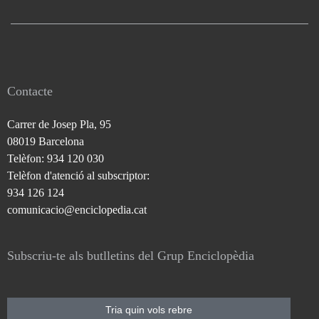
Contacte
Carrer de Josep Pla, 95
08019 Barcelona
Telèfon: 934 120 030
Telèfon d'atenció al subscriptor:
934 126 124
comunicacio@enciclopedia.cat
Subscriu-te als butlletins del Grup Enciclopèdia
Tria quin vols rebre