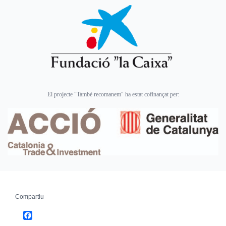
El projecte "També recomanem" ha estat cofinançat per:
Compartiu
Facebook