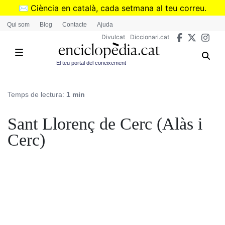
Vés
✉️
Ciència en català, cada setmana al teu correu.
al
➜
Subscriu-te al butlletí de Divulcat
.
Qui som
Blog
Contacte
Ajuda
contingut
Divulcat
Diccionari.cat
El teu portal del coneixement
Temps de lectura:
1 min
Sant Llorenç de Cerc (Alàs i
Cerc)