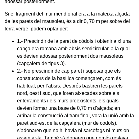
adossar posteriorment.
Si el fragment del mur meridional era a la mateixa alçada
de les parets del mausoleu, és a dir 0, 70 m per sobre del
terra verge, podem optar per:
1.- Prescindir de la paret de còdols i obtenir així una
capçalera romana amb absis semicircular, a la qual
es devien adossar posteriorment dos mausoleus
(capçalera de tipus 3).
2.- No prescindir de cap paret i suposar que els
constructors de la basílica començaren, com és
habitual, per l’absis. Després bastiren les parets
nord, oest i sud, que foren aixecades sobre els
enterraments i els murs preexistents, els quals
devien formar una base de 0,70 m d’alçada; en
arribar la construcció al tram final, vora la unió amb la
paret sud-est de la capçalera (mur de còdols),
s’adonaren que no hi havia ni sarcòfags ni murs on
assentar-la. També s’adonaren que només restava