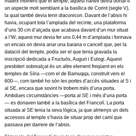
mateix moment que el temple; aquest nàrtex devia donar-li
un aspecte molt semblant a la basílica de Corint (segle V),
la qual també devia tenir
diaconicon
. Davant de l’absis hi
havia, ocupant tota l’amplada del recinte, una plataforma
d’uns 30 cm d’alçada que acabava davant d’un mur situat
a l’W; aquest mur devia fer uns 0,44 m d’amplada i formava
un encaix on devia anar una barana o cancell que, per la
datació del temple, podia ser el que tenia gravada la
inscripció dedicada a Fructuós, Auguri i Eulogi. Aquest
presbiteri sobrealçat és un altre element freqüent en els
temples de Síria —com el de Bamuqqa, construït vers el
600—, com també ho són les portes d’accés situades al S i
al SE, encara que sovint hi trobem més d’una porta.
Ambdues circumstàncies —porta al SE i més d’una porta
— es donaven també a la basílica del Francolí. La porta
situada al SE tenia la seva lògica, ja que almenys un dels
accessos al temple s’havia de situar prop del camí que
passava per darrere de l’absis.