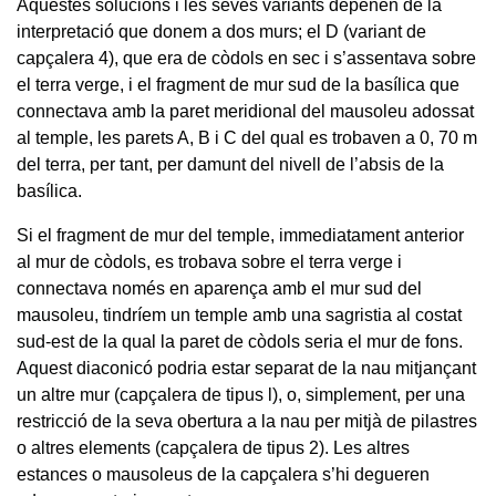
Aquestes solucions i les seves variants depenen de la
interpretació que donem a dos murs; el D (variant de
capçalera 4), que era de còdols en sec i s’assentava sobre
el terra verge, i el fragment de mur sud de la basílica que
connectava amb la paret meridional del mausoleu adossat
al temple, les parets A, B i C del qual es trobaven a 0, 70 m
del terra, per tant, per damunt del nivell de l’absis de la
basílica.
Si el fragment de mur del temple, immediatament anterior
al mur de còdols, es trobava sobre el terra verge i
connectava només en aparença amb el mur sud del
mausoleu, tindríem un temple amb una sagristia al costat
sud-est de la qual la paret de còdols seria el mur de fons.
Aquest diaconicó podria estar separat de la nau mitjançant
un altre mur (capçalera de tipus l), o, simplement, per una
restricció de la seva obertura a la nau per mitjà de pilastres
o altres elements (capçalera de tipus 2). Les altres
estances o mausoleus de la capçalera s’hi degueren