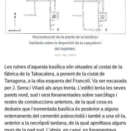
Reconstrucció de la planta de la basílica i
hipòtesis sobre la disposició de la capçalera i
del baptisteri.
M.D. DEL AMO
Les ruïnes d’aquesta basílica són situades al costat de la
fàbrica de la Tabacalera, a ponent de la ciutat de
Tarragona, a la riba esquerra del Francolí. Va ser excavada
per J. Serra i Vilaró als anys trenta. L’edifici tenia les seves
parets nord, sud i oest fonamentades sobre sarcòfags i
restes de construccions anteriors, de la qual cosa es
dedueix que l’esmentada basílica és posterior a alguns
enterraments del cementiri paleocristià i també a una vil·la,
anterior a la necròpoli tardana, de la qual aprofitava alguns
murs de la part sud. L’absis, en canvi, es fonamentava