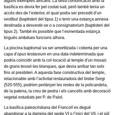
alguns exemples africans. La seva comunicació amb la
basílica es devia fer pel costat sud, però també tenia un
accés des de l’exterior, el qual podia ser precedit d’un
vestíbul (baptisteri del tipus 1) o tenir una estança annexa
destinada a desvestir-se o a
consignatorium
(baptisteri del
tipus 2). També és possible que l’esmentada estança
tingués ambdues funcions alhora.
La piscina baptismal va ser amortitzada i coberta per una
capa d’
opus testaceum
en una data indeterminada que
podria coincidir amb la col·locació al temple d’un mosaic
de grans tessel·les blanques, que devia arribar tan sols
fins al presbiteri. A aquesta fase constructiva del temple,
relacionable amb l’activitat restauradora del bisbe Sergi
(520-555), podrien pertànyer les restes de la policandela,
de la patena, la creu de pedra i els cancells amb decoració
vegetal estudiats per P. de Palol.
La basílica paleocristiana del Francolí es degué
abandonar a la darreria del segle VI o l’inici del VII, i el sòl