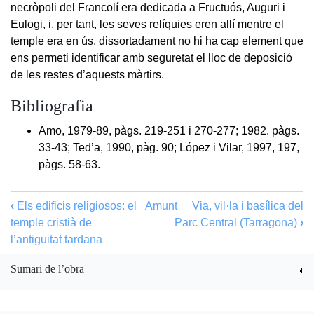
necròpoli del Francolí era dedicada a Fructuós, Auguri i
Eulogi, i, per tant, les seves relíquies eren allí mentre el
temple era en ús, dissortadament no hi ha cap element que
ens permeti identificar amb seguretat el lloc de deposició
de les restes d’aquests màrtirs.
Bibliografia
Amo, 1979-89, pàgs. 219-251 i 270-277; 1982. pàgs.
33-43; Ted’a, 1990, pàg. 90; López i Vilar, 1997, 197,
pàgs. 58-63.
‹
Els edificis religiosos: el
Amunt
Via, vil·la i basílica del
temple cristià de
Parc Central (Tarragona)
›
l’antiguitat tardana
Sumari de l’obra