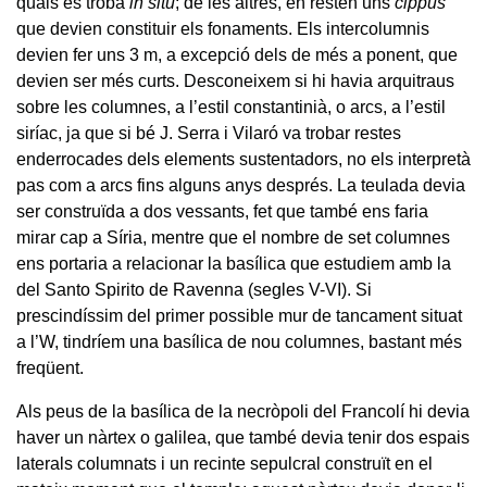
quals es troba
in situ
; de les altres, en resten uns
cippus
que devien constituir els fonaments. Els intercolumnis
devien fer uns 3 m, a excepció dels de més a ponent, que
devien ser més curts. Desconeixem si hi havia arquitraus
sobre les columnes, a l’estil constantinià, o arcs, a l’estil
siríac, ja que si bé J. Serra i Vilaró va trobar restes
enderrocades dels elements sustentadors, no els interpretà
pas com a arcs fins alguns anys després. La teulada devia
ser construïda a dos vessants, fet que també ens faria
mirar cap a Síria, mentre que el nombre de set columnes
ens portaria a relacionar la basílica que estudiem amb la
del Santo Spirito de Ravenna (segles V-VI). Si
prescindíssim del primer possible mur de tancament situat
a l’W, tindríem una basílica de nou columnes, bastant més
freqüent.
Als peus de la basílica de la necròpoli del Francolí hi devia
haver un nàrtex o galilea, que també devia tenir dos espais
laterals columnats i un recinte sepulcral construït en el