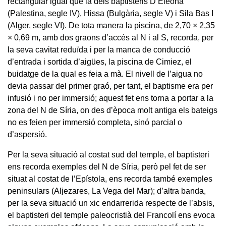
rectangular igual que la dels baptisteris D’Eleona
(Palestina, segle IV), Hissa (Bulgària, segle V) i Sila Bas I
(Alger, segle VI). De tota manera la piscina, de 2,70 × 2,35
× 0,69 m, amb dos graons d’accés al N i al S, recorda, per
la seva cavitat reduïda i per la manca de conducció
d’entrada i sortida d’aigües, la piscina de Cimiez, el
buidatge de la qual es feia a mà. El nivell de l’aigua no
devia passar del primer graó, per tant, el baptisme era per
infusió i no per immersió; aquest fet ens torna a portar a la
zona del N de Síria, on des d’època molt antiga els bateigs
no es feien per immersió completa, sinó parcial o
d’aspersió.
Per la seva situació al costat sud del temple, el baptisteri
ens recorda exemples del N de Síria, però pel fet de ser
situat al costat de l’Epístola, ens recorda també exemples
peninsulars (Aljezares, La Vega del Mar); d’altra banda,
per la seva situació un xic endarrerida respecte de l’absis,
el baptisteri del temple paleocristià del Francolí ens evoca