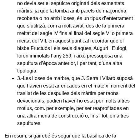
no devia ser ei sepulcre originari dels esmentats
màrtirs, ja que la tomba amb parets de maçoneria,
recoberta o no amb lloses, és un tipus d’enterrament
que s’utilitzà, com a molt aviat, des de la primera
meitat del segle IV fins al final del segle VI o primera
meitat del VII; en aquest punt cal recordar que el
bisbe Fructuós i els seus diaques, Auguri i Eulogi,
foren immolats l’any 259, i això pressuposa una
sepultura d’època anterior, i per tant, d’una altra
tipologia.
3.-Les lloses de marbre, que J. Serra i Vilaró suposà
que havien estat arrencades en el mateix moment del
trasllat de les despulles dels màrtirs per raons
devocionals, podien haver-ho estat per molts altres
motius, com. per exemple, per ser reaprofitades en
una altra mena de construcció o, fins i tot, en altres
sepultures.
En resum, si gairebé és segur que la basílica de la