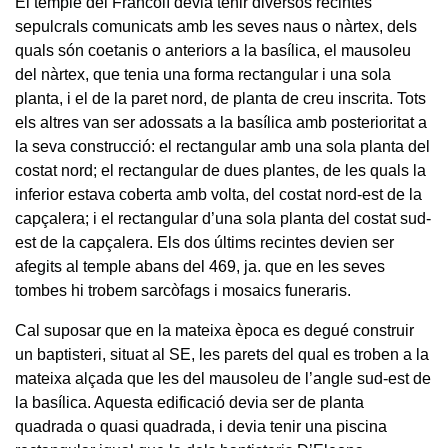
El temple del Francolí devia tenir diversos recintes
sepulcrals comunicats amb les seves naus o nàrtex, dels
quals són coetanis o anteriors a la basílica, el mausoleu
del nàrtex, que tenia una forma rectangular i una sola
planta, i el de la paret nord, de planta de creu inscrita. Tots
els altres van ser adossats a la basílica amb posterioritat a
la seva construcció: el rectangular amb una sola planta del
costat nord; el rectangular de dues plantes, de les quals la
inferior estava coberta amb volta, del costat nord-est de la
capçalera; i el rectangular d’una sola planta del costat sud-
est de la capçalera. Els dos últims recintes devien ser
afegits al temple abans del 469, ja. que en les seves
tombes hi trobem sarcòfags i mosaics funeraris.
Cal suposar que en la mateixa època es degué construir
un baptisteri, situat al SE, les parets del qual es troben a la
mateixa alçada que les del mausoleu de l’angle sud-est de
la basílica. Aquesta edificació devia ser de planta
quadrada o quasi quadrada, i devia tenir una piscina