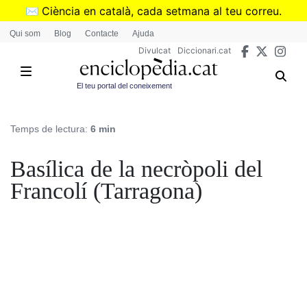
Vés
✉️
Ciència en català, cada setmana al teu correu.
al
➜
Subscriu-te al butlletí de Divulcat
.
Qui som
Blog
Contacte
Ajuda
contingut
Divulcat
Diccionari.cat
El teu portal del coneixement
Temps de lectura:
6 min
Basílica de la necròpoli del
Francolí (Tarragona)