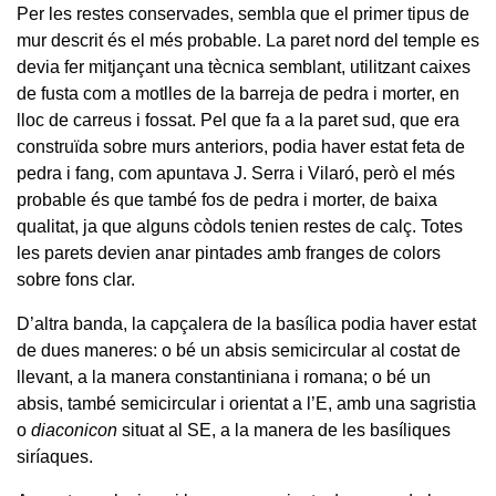
Per les restes conservades, sembla que el primer tipus de
mur descrit és el més probable. La paret nord del temple es
devia fer mitjançant una tècnica semblant, utilitzant caixes
de fusta com a motlles de la barreja de pedra i morter, en
lloc de carreus i fossat. Pel que fa a la paret sud, que era
construïda sobre murs anteriors, podia haver estat feta de
pedra i fang, com apuntava J. Serra i Vilaró, però el més
probable és que també fos de pedra i morter, de baixa
qualitat, ja que alguns còdols tenien restes de calç. Totes
les parets devien anar pintades amb franges de colors
sobre fons clar.
D’altra banda, la capçalera de la basílica podia haver estat
de dues maneres: o bé un absis semicircular al costat de
llevant, a la manera constantiniana i romana; o bé un
absis, també semicircular i orientat a l’E, amb una sagristia
o
diaconicon
situat al SE, a la manera de les basíliques
siríaques.