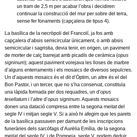
un tram de 2,5 m per acabar l’obra i decidiren
continuar la construcció del mur per sobre del terra,
sense fer fonaments (capçalera de tipus 4).
La basílica de la necròpoli del Francolí, ja fos amb
capçalera d’absis semicircular únicament, o amb absis
semicircular i sagristia, devia tenir, en origen, un paviment
de morter de calç barrejat amb picadís de ceràmica (
opus
signinum
); aquest paviment vorejava les lloses de marbre
d’alguns enterraments i els mosaics de diversos sepulcres.
Un d’aquests mosaics és el dit d’Òptim, un altre és el del
Bon Pastor, i un tercer, que no s’ha conservat, constituïa
una làpida formada per dos requadres, un d’
opus
tesellatum
i l’altre d’
opus signinum
. Aquests mosaics
donen una datació compresa entre la segona meitat del
segle IV i mitjan segle V. Si a això hi afegim que les parets
de la basílica passaven per damunt de les inscripcions
funeràries dels sarcòfags d’Aurèlia Emília, de la segona
meitat del segle IV. i de Pompeia, segle V, podem deduir