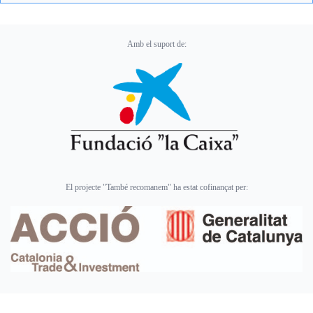
Amb el suport de:
El projecte "També recomanem" ha estat cofinançat per: