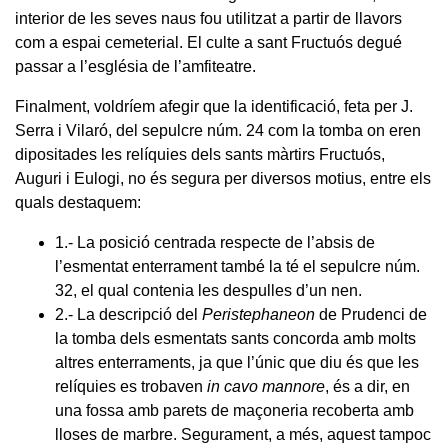
interior de les seves naus fou utilitzat a partir de llavors
com a espai cemeterial. El culte a sant Fructuós degué
passar a l’església de l’amfiteatre.
Finalment, voldríem afegir que la identificació, feta per J.
Serra i Vilaró, del sepulcre núm. 24 com la tomba on eren
dipositades les relíquies dels sants màrtirs Fructuós,
Auguri i Eulogi, no és segura per diversos motius, entre els
quals destaquem:
1.- La posició centrada respecte de l’absis de
l’esmentat enterrament també la té el sepulcre núm.
32, el qual contenia les despulles d’un nen.
2.- La descripció del
Peristephaneon
de Prudenci de
la tomba dels esmentats sants concorda amb molts
altres enterraments, ja que l’únic que diu és que les
relíquies es trobaven
in cavo mannore
, és a dir, en
una fossa amb parets de maçoneria recoberta amb
lloses de marbre. Segurament, a més, aquest tampoc