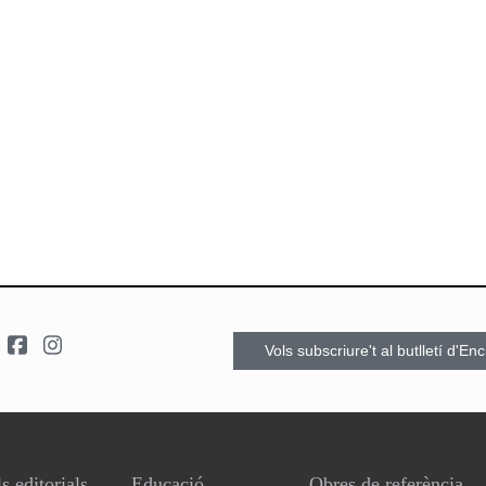
Vols subscriure't al butlletí d'En
s editorials
Educació
Obres de referència