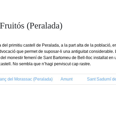
Fruitós (Peralada)
 del primitiu castell de Peralada, a la part alta de la població, 
advocació que permet de suposar-li una antiguitat considerable.
del monestir femení de Sant Bartomeu de Bell-lloc installat en u
castell. No sembla que n’hagi perviscut cap rastre.
nç del Morassac (Peralada)
Amunt
Sant Sadurní d