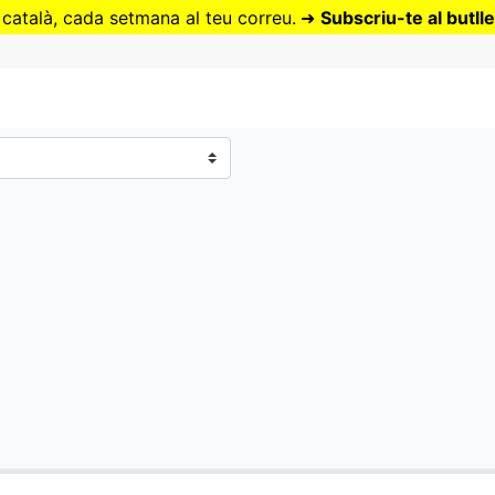
Vés
 català, cada setmana al teu correu.
➜
Subscriu-te al butlle
al
contingut