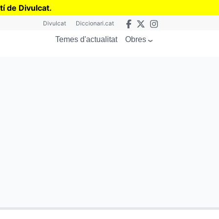
tí de Divulcat
.
Divulcat
Diccionari.cat
Obres
Temes d'actualitat