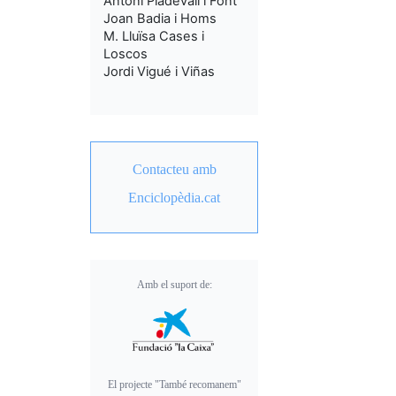
Antoni Pladevall i Font
Joan Badia i Homs
M. Lluïsa Cases i
Loscos
Jordi Vigué i Viñas
Contacteu amb
Enciclopèdia.cat
Amb el suport de:
El projecte "També recomanem"