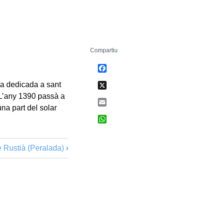
Compartiu
Facebook
X
era dedicada a sant
 L’any 1390 passà a
Email
na part del solar
WhatsApp
e Rustià (Peralada)
›