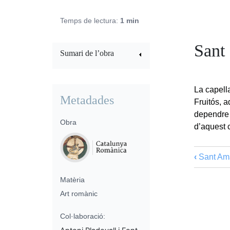
Temps de lectura:
1 min
Sant 
Sumari de l’obra
La capella
Metadades
Fruitós, 
dependre 
Obra
d’aquest 
‹
Sant Ama
Matèria
Art romànic
Col·laboració: