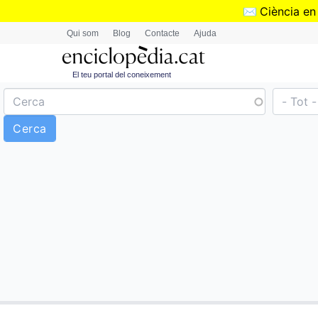
✉️
Ciència en
Qui som
Blog
Contacte
Ajuda
El teu portal del coneixement