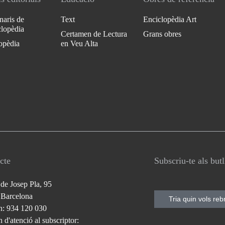
naris de
Text
Enciclopèdia Art
clopèdia
Certamen de Lectura
Grans obres
opèdia
en Veu Alta
cte
Subscriu-te als but
 de Josep Pla, 95
 Barcelona
Tria quin vols reb
n: 934 120 030
 d'atenció al subscriptor: