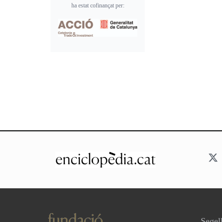
ha estat cofinançat per:
Segell