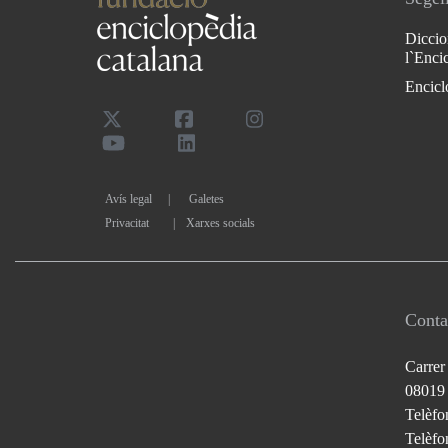
Diccio
l`Enci
Encicl
Avís legal
Galetes
Privacitat
|
Xarxes socials
Conta
Carrer
08019
Telèfo
Telèfon