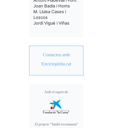
Antoni Pladevall i Font
Joan Badia i Homs
M. Lluïsa Cases i
Loscos
Jordi Vigué i Viñas
Contacteu amb
Enciclopèdia.cat
Amb el suport de:
El projecte "També recomanem"