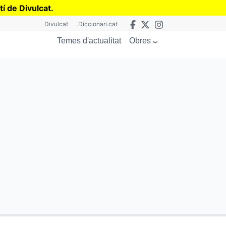
tí de Divulcat
.
Divulcat
Diccionari.cat
Obres
Temes d'actualitat