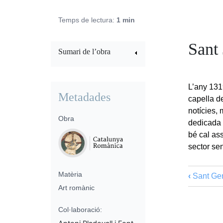
Temps de lectura:
1 min
Sant
Sumari de l’obra
L’any 131
Metadades
capella de
notícies,
Obra
dedicada 
bé cal ass
sector sen
Matèria
‹
Sant Gen
Art romànic
Col·laboració: