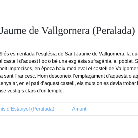
 Jaume de Vallgornera (Peralada)
9 és esmentada l’església de Sant Jaume de Vallgornera, la qua
l castell d’aquest lloc o bé una església sufragània, al poblat. 
 molt imprecises, en època baix-medieval el castell de Vallgorne
a sant Francesc. Hom desconeix l’emplaçament d’aquesta o aqu
enyalar, en el pati d’aquest castell, els murs on es devia trobar 
se vestigis clars d’un temple.
ís d’Estanyol (Peralada)
Amunt