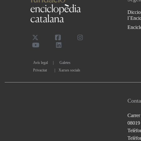
Diccio
l`Enci
Encicl
Avís legal
Galetes
Privacitat
|
Xarxes socials
Conta
Carrer
08019
Telèfo
Telèfon