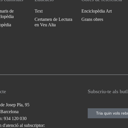
naris de
Text
Enciclopèdia Art
clopèdia
Certamen de Lectura
Grans obres
opèdia
en Veu Alta
cte
Subscriu-te als but
 de Josep Pla, 95
 Barcelona
Tria quin vols reb
n: 934 120 030
 d'atenció al subscriptor: