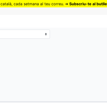
Vés
 català, cada setmana al teu correu.
➜
Subscriu-te al butlle
al
contingut