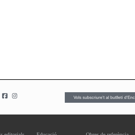
Vols subscriure't al butlletí d'En
s editorials
Educació
Obres de referència