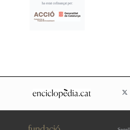
ha estat cofinançat per:
Segell