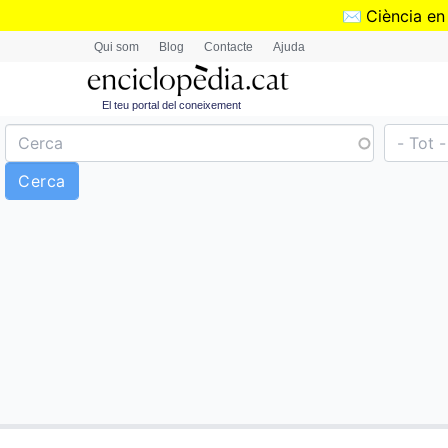
✉️
Ciència en
Qui som
Blog
Contacte
Ajuda
El teu portal del coneixement