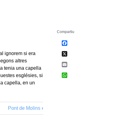
Compartiu
Facebook
X
l ignorem si era
Segons altres
Email
ra tenia una capella
WhatsApp
estes esglésies, si
la capella, en un
Pont de Molins
›