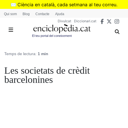
Vés
✉️
Ciència en català, cada setmana al teu correu.
al
➜
Subscriu-te al butlletí de Divulcat
.
Qui som
Blog
Contacte
Ajuda
contingut
Divulcat
Diccionari.cat
El teu portal del coneixement
Temps de lectura:
1 min
Les societats de crèdit
barcelonines