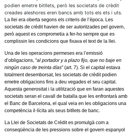
podien emetre bitllets, però les societats de crèdit
creades aleshores eren bancs amb tots els ets i uts.
La llei era oberta segons els criteris de l’època. Les
societats de crèdit havien de ser autoritzades pel govern,
però aquest es comprometia a fer-ho sempre que es
complissin les condicions que fixava el text de la llei.
Una de les operacions permeses era l’emissió
d’obligacions, “
al portador y a plazo fijo, que no baje en
ningún caso de treinta días
” (art. 7). Si el capital estava
totalment desemborsat, les societats de crèdit podien
emetre obligacions fins a deu vegades el seu capital.
Aquesta generositat i la utilització que en faran aquestes
societats seran el cavall de batalla que les enfrontarà amb
el Banc de Barcelona, el qual veia en les obligacions una
competència il·lícita als seus bitllets de banc.
La Llei de Societats de Crèdit es promulgà com a
conseqüència de les pressions sobre el govern espanyol