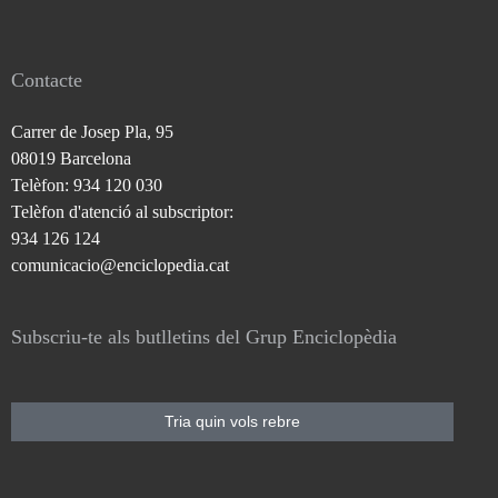
Contacte
Carrer de Josep Pla, 95
08019 Barcelona
Telèfon: 934 120 030
Telèfon d'atenció al subscriptor:
934 126 124
comunicacio@enciclopedia.cat
Subscriu-te als butlletins del Grup Enciclopèdia
Tria quin vols rebre