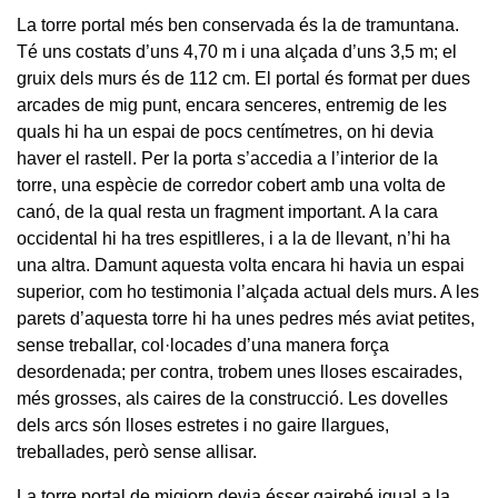
La torre portal més ben conservada és la de tramuntana.
Té uns costats d’uns 4,70 m i una alçada d’uns 3,5 m; el
gruix dels murs és de 112 cm. El portal és format per dues
arcades de mig punt, encara senceres, entremig de les
quals hi ha un espai de pocs centímetres, on hi devia
haver el rastell. Per la porta s’accedia a l’interior de la
torre, una espècie de corredor cobert amb una volta de
canó, de la qual resta un fragment important. A la cara
occidental hi ha tres espitlleres, i a la de llevant, n’hi ha
una altra. Damunt aquesta volta encara hi havia un espai
superior, com ho testimonia l’alçada actual dels murs. A les
parets d’aquesta torre hi ha unes pedres més aviat petites,
sense treballar, col·locades d’una manera força
desordenada; per contra, trobem unes lloses escairades,
més grosses, als caires de la construcció. Les dovelles
dels arcs són lloses estretes i no gaire llargues,
treballades, però sense allisar.
La torre portal de migjorn devia ésser gairebé igual a la