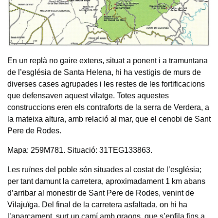
En un replà no gaire extens, situat a ponent i a tramuntana
de l’església de Santa Helena, hi ha vestigis de murs de
diverses cases agrupades i les restes de les fortificacions
que defensaven aquest vilatge. Totes aquestes
construccions eren els contraforts de la serra de Verdera, a
la mateixa altura, amb relació al mar, que el cenobi de Sant
Pere de Rodes.
Mapa: 259M781. Situació: 31TEG133863.
Les ruïnes del poble són situades al costat de l’església;
per tant damunt la carretera, aproximadament 1 km abans
d’arribar al monestir de Sant Pere de Rodes, venint de
Vilajuïga. Del final de la carretera asfaltada, on hi ha
l’aparcament, surt un camí amb graons, que s’enfila fins a