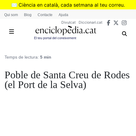
Vés
✉️
Ciència en català, cada setmana al teu correu.
al
➜
Subscriu-te al butlletí de Divulcat
.
Qui som
Blog
Contacte
Ajuda
contingut
Divulcat
Diccionari.cat
El teu portal del coneixement
Temps de lectura:
5 min
Poble de Santa Creu de Rodes
(el Port de la Selva)