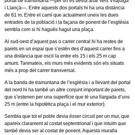
portal de tramuntana —per on es devia anar vers Vilajuïga
i Llançà—. Entre aquests dos portals hi ha una distància
de 61 m. Entre el camí que actualment uneix les dues
entrades de la població i la façana de ponent de l’església
sembla com si hi hagués hagut una plaça.
Al sud-oest d’aquest pas o carrer central hi ha restes de
parets en un espai que s’estén des d’aquest carrer fins a
una distància que oscil·la entre els 15 i els 25 m cap
amunt. Tanmateix, els murs més evidents són els situats
més a prop del carrer transversal.
A la banda de tramuntana de l’església i a llevant del portal
del nord hi ha també un altre conjunt important de parets,
que s’estenen per una superfície que té una llargada d’uns
25 m (entre la hipotètica plaça i el mur exterior).
Sembla que tot el poble devia ésser circuit per un mur, que
apareix clarament al costat septentrional i que intuïm que
també devia ser al costat de ponent. Aquesta muralla