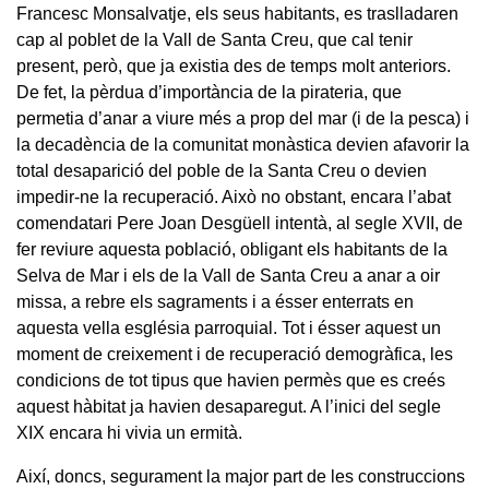
Francesc Monsalvatje, els seus habitants, es traslladaren
cap al poblet de la Vall de Santa Creu, que cal tenir
present, però, que ja existia des de temps molt anteriors.
De fet, la pèrdua d’importància de la pirateria, que
permetia d’anar a viure més a prop del mar (i de la pesca) i
la decadència de la comunitat monàstica devien afavorir la
total desaparició del poble de la Santa Creu o devien
impedir-ne la recuperació. Això no obstant, encara l’abat
comendatari Pere Joan Desgüell intentà, al segle XVII, de
fer reviure aquesta població, obligant els habitants de la
Selva de Mar i els de la Vall de Santa Creu a anar a oir
missa, a rebre els sagraments i a ésser enterrats en
aquesta vella església parroquial. Tot i ésser aquest un
moment de creixement i de recuperació demogràfica, les
condicions de tot tipus que havien permès que es creés
aquest hàbitat ja havien desaparegut. A l’inici del segle
XIX encara hi vivia un ermità.
Així, doncs, segurament la major part de les construccions