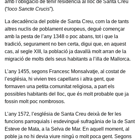
amb l’obligació de tenir residència al lloc de Santa Creu
(“
loco Sancte Crucis
”).
La decadència del poble de Santa Creu, com la de tants
altres nuclis de poblament europeus, degué començar
amb la pesta de l’any 1348 o poc abans, tot i que la
tradició, segurament no ben certa, digui que, en aquest
cas, al segle XIII, la població ja davallà molt arran de la
migració de molts dels seus habitants a l’illa de Mallorca.
L’any 1455, segons Francesc Monsalvatje, al costat de
l’església, hi vivien tres capellans i altra gent, que
formaven una petita comunitat religiosa, a part els
possibles habitants del lloc, que és molt probable que ja
fossin molt poc nombrosos.
L’any 1572, l’església de Santa Creu deixà de fer les
funcions parroquials i esdevingué sufragània de la de Sant
Esteve de Mata, a la Selva de Mar. En aquell moment, al
poble ja no hi devia viure ningú o molt poca gent. Segons