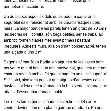
totes aquestes cases i els carrerons i passos que
permetien d’accedir-hi.
Un dels pocs aspectes dels quals podem parlar amb
seguretat és el relacionat amb les característiques dels
murs. La major part de les parets tenen un gruix de 70 cm i
les pedres de llicorella, són força petites, sense treballar;
amb tot, formen filades més aviat primes i bastant
irregulars. Aquests murs, allà on s’han conservat bé, tenen
una alçada d’uns 2 m.
Segons afirma Joan Badia, en algunes de les cases hom
pot veure que hi havia un arc transversal, que creu que pot
estar en relació amb el fet que hi hagués un nivell superior.
Si és així, això faria pensar que alguna d’aquestes cases
havia estat feta o bé reformada a la baixa edat mitjana, poc
abans d’ésser abandonat el poble.
Les dues torres portal situades als extrems del carrer
central devien tenir una planta gairebé quadrada. En una