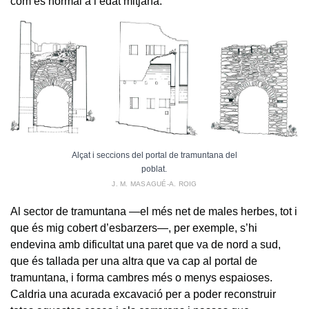
com és normal a l’edat mitjana.
Alçat i seccions del portal de tramuntana del
poblat.
J. M. MASAGUÉ-A. ROIG
Al sector de tramuntana —el més net de males herbes, tot i
que és mig cobert d’esbarzers—, per exemple, s’hi
endevina amb dificultat una paret que va de nord a sud,
que és tallada per una altra que va cap al portal de
tramuntana, i forma cambres més o menys espaioses.
Caldria una acurada excavació per a poder reconstruir