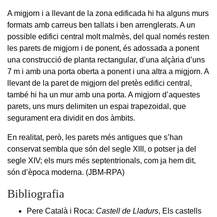
A migjorn i a llevant de la zona edificada hi ha alguns murs
formats amb carreus ben tallats i ben arrenglerats. A un
possible edifici central molt malmès, del qual només resten
les parets de migjorn i de ponent, és adossada a ponent
una construcció de planta rectangular, d’una alçària d’uns
7 m i amb una porta oberta a ponent i una altra a migjorn. A
llevant de la paret de migjorn del pretès edifici central,
també hi ha un mur amb una porta. A migjorn d’aquestes
parets, uns murs delimiten un espai trapezoidal, que
segurament era dividit en dos àmbits.
En realitat, però, les parets més antigues que s’han
conservat sembla que són del segle XIII, o potser ja del
segle XIV; els murs més septentrionals, com ja hem dit,
són d’època moderna. (JBM-RPA)
Bibliografia
Pere Català i Roca:
Castell de Lladurs
, Els castells