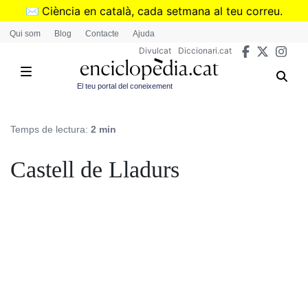
Vés
✉️
Ciència en català, cada setmana al teu correu.
al
➜
Subscriu-te al butlletí de Divulcat
.
Qui som
Blog
Contacte
Ajuda
contingut
Divulcat
Diccionari.cat
El teu portal del coneixement
Temps de lectura:
2 min
Castell de Lladurs