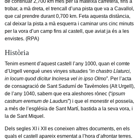
de continuar 2,700 km més per la mateixa carretera, fins a
trobar, a mà dreta, el trencall d’una pista que va a Cavallol,
que cal prendre durant 0,700 km. Feta aquesta distància,
cal deixar la pista a mà esquerra i caminar uns cinc minuts
per la vora d’un camp fins al castell, que aviat ja és a les
envistes. (RPA)
Història
Tenim esment d’aquest castell l’any 1000, quan el comte
d’Urgell vengué unes vinyes situades “
in chastro Llaturci,
in locum quod dicitur Inciresa vel in ipso Olmo
”. Per l’acta
de consagració de Sant Sadurní de Tavèrnoles (Alt Urgell),
de l’any 1040, sabem que era aleshores rònec (“
ipsum
castrum eremum de Laudurs
”) i que el monestir el posseïa,
a més de l’església de Sant Martí, bastida a la seva vora, i
la de Sant Miquel.
Dels segles XI i XII es coneixen altres documents, en els
quals el castell apareix esmentat a l’hora d’afrontar terres.