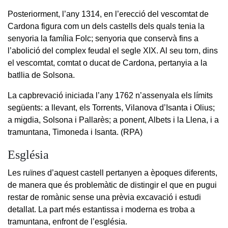
Posteriorment, l’any 1314, en l’erecció del vescomtat de
Cardona figura com un dels castells dels quals tenia la
senyoria la família Folc; senyoria que conservà fins a
l’abolició del complex feudal el segle XIX. Al seu torn, dins
el vescomtat, comtat o ducat de Cardona, pertanyia a la
batllia de Solsona.
La capbrevació iniciada l’any 1762 n’assenyala els límits
següents: a llevant, els Torrents, Vilanova d’Isanta i Olius;
a migdia, Solsona i Pallarès; a ponent, Albets i la Llena, i a
tramuntana, Timoneda i Isanta. (RPA)
Església
Les ruïnes d’aquest castell pertanyen a èpoques diferents,
de manera que és problemàtic de distingir el que en pugui
restar de romànic sense una prèvia excavació i estudi
detallat. La part més estantissa i moderna es troba a
tramuntana, enfront de l’església.