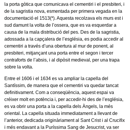
la porta gòtica que comunicava el cementiri i el presbiteri, i
de la sagristia nova, esmentada per primera vegada en la
documentació el 1513
(*)
. Aquesta recolzava els murs est i
sud damunt la volta de l’ossera, que es va esquerdar a
causa de la mala distribució del pes. Des de la sagristia,
adossada a la capçalera de l’església, es podia accedir al
cementiri a través d’una obertura al mur de ponent, al
presbiteri, mitjançant una porta entre el segon i tercer
contraforts de l’absis, i al dipòsit medieval, per una trapa
sobre la volta.
Entre el 1606 i el 1634 es va ampliar la capella del
Santíssim, de manera que el cementiri va quedar tancat
definitivament. Com a conseqüència, aquest espai va
créixer molt en potència i, per accedir-hi des de l’església,
es va obrir una porta a la capella dels Àngels, la més
oriental. La capella situada immediatament a llevant de
l’anterior, dedicada originàriament al Sant Crist i al Crucifix
i més endavant a la Puríssima Sang de Jesucrist, va ser