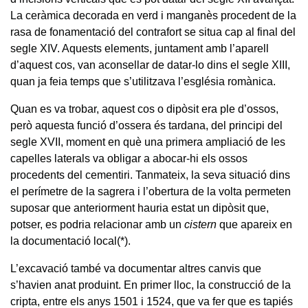
La ceràmica decorada en verd i manganès procedent de la
rasa de fonamentació del contrafort se situa cap al final del
segle XIV. Aquests elements, juntament amb l’aparell
d’aquest cos, van aconsellar de datar-lo dins el segle XIII,
quan ja feia temps que s’utilitzava l’església romànica.
Quan es va trobar, aquest cos o dipòsit era ple d’ossos,
però aquesta funció d’ossera és tardana, del principi del
segle XVII, moment en què una primera ampliació de les
capelles laterals va obligar a abocar-hi els ossos
procedents del cementiri. Tanmateix, la seva situació dins
el perímetre de la sagrera i l’obertura de la volta permeten
suposar que anteriorment hauria estat un dipòsit que,
potser, es podria relacionar amb un
cistern
que apareix en
la documentació local
(*)
.
L’excavació també va documentar altres canvis que
s’havien anat produint. En primer lloc, la construcció de la
cripta, entre els anys 1501 i 1524, que va fer que es tapiés