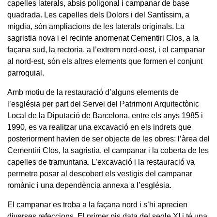
capelles laterals, absis poligonal i campanar de base
quadrada. Les capelles dels Dolors i del Santíssim, a
migdia, són ampliacions de les laterals originals. La
sagristia nova i el recinte anomenat Cementiri Clos, a la
façana sud, la rectoria, a l’extrem nord-oest, i el campanar
al nord-est, són els altres elements que formen el conjunt
parroquial.
Amb motiu de la restauració d’alguns elements de
l’església per part del Servei del Patrimoni Arquitectònic
Local de la Diputació de Barcelona, entre els anys 1985 i
1990, es va realitzar una excavació en els indrets que
posteriorment havien de ser objecte de les obres: l’àrea del
Cementiri Clos, la sagristia, el campanar i la coberta de les
capelles de tramuntana. L’excavació i la restauració va
permetre posar al descobert els vestigis del campanar
romànic i una dependència annexa a l’església.
El campanar es troba a la façana nord i s’hi aprecien
diverses refeccions. El primer pis data del segle XI i té una