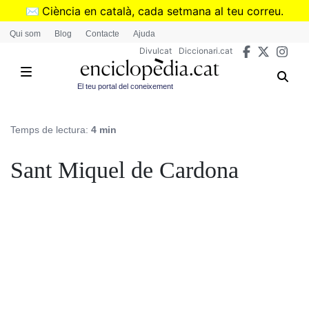
Vés
✉️
Ciència en català, cada setmana al teu correu.
al
➜
Subscriu-te al butlletí de Divulcat
.
Qui som
Blog
Contacte
Ajuda
contingut
Divulcat
Diccionari.cat
El teu portal del coneixement
Temps de lectura:
4 min
Sant Miquel de Cardona