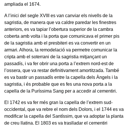
ampliada el 1674.
A l’inici del segle XVIII es van canviar els nivells de la
sagristia, de manera que va caldre paredar les finestres
anteriors, es va tapiar l’obertura superior de la cambra
coberta amb volta i la porta que comunicava el primer pis
de la sagristia amb el presbiteri es va convertir en un
armari. Alhora, la remodelació va permetre comunicar la
cripta amb el soterrani de la sagristia mitjançant un
passadís, i va fer obrir una porta a l’extrem nord-est de
l’ossera, que va restar definitivament amortitzada. També
es va bastir un passadís entre la capella dels Àngels i la
sagristia, i és probable que es fes una nova porta a la
capella de la Puríssima Sang per a accedir al cementiri.
El 1742 es va fer més gran la capella de l’extrem sud-
occidental, que va rebre el nom dels Dolors, i el 1744 es va
modificar la capella del Santíssim, que va adoptar la planta
de creu llatina. El 1803 es va traslladar el cementiri