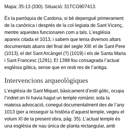
Mapa: 35-13 (330). Situació: 31TCG907413.
És la parròquia de Cardona, si bé depengué primerament
de la canònica i després de la col·legiata de Sant Vicenç,
mentre aquestes funcionaren com a tals. L’església
apareix citada el 1013, i sabem que tenia diversos altars
documentats abans del final del segle XIII: el de Sant Pere
(1013), el del Sant Arcàngel (?) (1019) i els de Santa Maria
i Sant Francesc (1291). El 1398 fou consagrada l’actual
església gòtica, sense que en resti res de l’antiga.
Intervencions arqueològiques
L’església de Sant Miquel, bàsicament d’estil gòtic, ocupa
l’indret on hi havia hagut un temple romànic sota la
mateixa advocació, conegut documentalment des de l’any
1013 (per a resseguir la història d’aquest temple, vegeu el
volum XI de la present obra, pàg. 35). L’actual temple és
una església de nau única de planta rectangular, amb