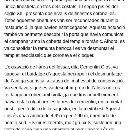
única finestreta en tres dels costats. El segon pis és del
segle XII i presenta dos nivells de finestres coronelles.
Totes aquestes obertures van ser recuperades durant la
restauració, ja que havien estat cegades. Aquesta actuació
també va permetre descobrir la porta que havia comunicat
el campanar amb la coberta del temple romànic. Alhora, es
va consolidar la remunta barroca i es va desmuntar el
templet neoclàssic que coronava el cloquer.
L’excavació de l’àrea del fossar, dita Cementiri Clos, va
suposar el buidatge d’aquesta necròpoli i el desmuntatge
de l’antiga sagristia, a causa del mal estat de conservació.
Va ser llavors que es va descobrir prop de l’absis un cos
rectangular cobert amb volta, ja que fins aquell moment
havia estat colgat per les terres del cementiri, en la meitat
oest, i per l’edifici de la sagristia, en la meitat est. Aquest
cos és una cambra de 4,45 m per 7,90 m, orientada de
nord a sud. Els murs laterals, molt gruixuts, sostenen una
volta de canó amb una obertura al mig; l’aparell és de