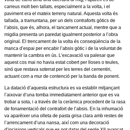
carreus molt ben tallats, especialment a la volta, i el
paviment era el mateix terreny natural. Aquesta volta és
tallada, a tramuntana, per un dels contraforts gòtics de
l’absis, que és, alhora, el tancament actual, mentre que a
migdia presenta un paredat igualment posterior a l’obra
original. El trencament de la volta és conseqüència de la
manca d’espai per encabir l’absis gòtic i de la voluntat de
mantenir la cambra en ús. L’excavació va palesar que
aquest cos mai no havia estat cobert per lloses o teules,
sinó que restava soterrat per les terres del cementiri,
actuant com a mur de contenció per la banda de ponent.
La datació d’aquesta estructura es va establir mitjançant
l’aixovar d’una tomba immediatament anterior que es va
trobar a sota, i a través de la ceràmica procedent de la rasa
de fonamentació del contrafort de l’absis. En la inhumació
va aparèixer una olleta de pasta grisa clara amb restes de
l’arrencament d’una nansa, així com una decoració
d’incisions verticals que es pot datar del segle XII avançat.