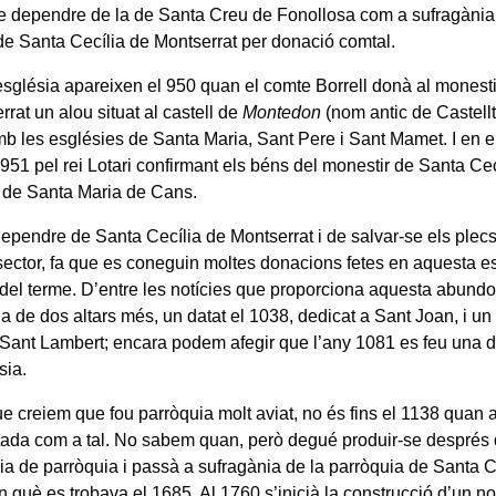
e dependre de la de Santa Creu de Fonollosa com a sufragàni
de Santa Cecília de Montserrat per donació comtal.
l’església apareixen el 950 quan el comte Borrell donà al monest
rat un alou situat al castell de
Montedon
(nom antic de Castellt
mb les esglésies de Santa Maria, Sant Pere i Sant Mamet. I en e
 951 pel rei Lotari confirmant els béns del monestir de Santa Cecí
a de Santa Maria de Cans.
 dependre de Santa Cecília de Montserrat i de salvar-se els ple
sector, fa que es coneguin moltes donacions fetes en aquesta e
 del terme. D’entre les notícies que proporciona aquesta abundo
ia de dos altars més, un datat el 1038, dedicat a Sant Joan, i un 
 Sant Lambert; encara podem afegir que l’any 1081 es feu una d
sia.
e creiem que fou parròquia molt aviat, no és fins el 1138 quan 
da com a tal. No sabem quan, però degué produir-se després 
ria de parròquia i passà a sufragània de la parròquia de Santa 
n què es trobava el 1685. Al 1760 s’inicià la construcció d’un n