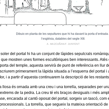
Dibuix en planta de les sepultures que hi ha davant la porta d’entrada
l’església, datables del segle XIII.
A. MAZCUÑAN-F. JUNYENT
 soler del portal hi ha un conjunt de làpides sepulcrals romàniq
I, que mostren unes formes escultòriques ben interessants. Atès
porta del temple, aquesta servirà de punt de referència en llur de
criurem primerament la làpida situada a l’esquerra del portal i 
or, i a partir d’aquesta continuarem la descripció de les restants
a llosa és ornada amb una creu i una torrella, separades per u
 extrems de la pedra. La creu té els braços desiguals i més ampl
ase, encarada al cantó oposat del portal, sorgeix un tascó, com
processionals. La torrella, que segueix la mateixa orientació de 