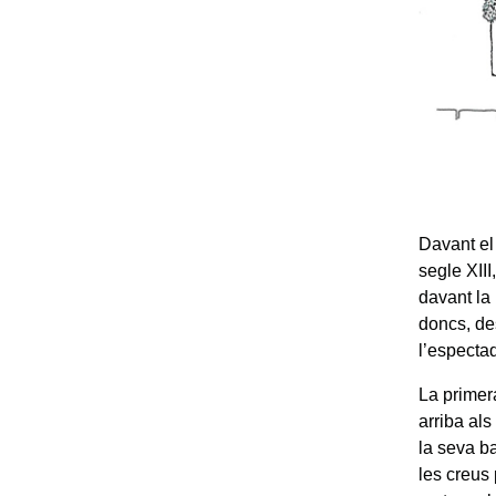
Davant el
segle XII
davant la 
doncs, des
l’espectad
La primer
arriba als
la seva b
les creus 