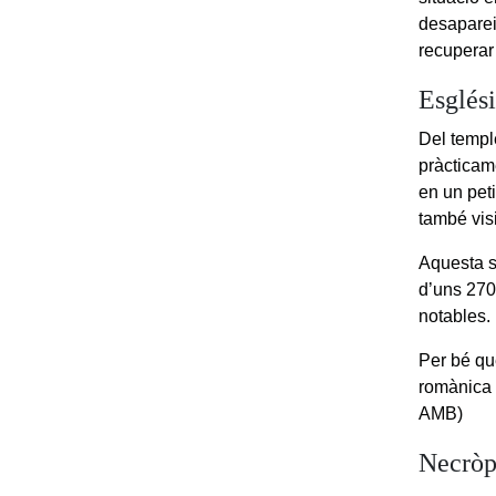
desapareix
recuperar
Esglés
Del temple
pràcticam
en un pet
també visi
Aquesta so
d’uns 270 
notables.
Per bé qu
romànica 
AMB)
Necròp