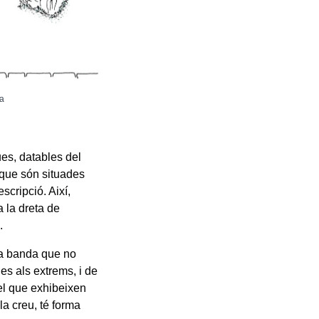
 a
ues, datables del
 que són situades
scripció. Així,
a la dreta de
.
na banda que no
es als extrems, i de
 el que exhibeixen
la creu, té forma