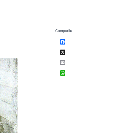
Compartiu
Facebook
X
Email
WhatsApp