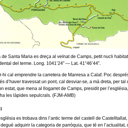
a de Santa Maria es dreça al veïnat de Camps, petit nucli habita
dental del terme. Long. 1041’24” — Lat. 41°46’44”.
r-hi cal emprendre la carretera de Manresa a Calaf. Poc després
és d’haver travessat un pont, cal desviar-se, a mà dreta, per tal 
n estat, que mena al llogarret de Camps, presidit per l’església,
i ha les làpides sepulcrals. (FJM-AMB)
a
glésia es trobava dins l’antic terme del castell de Castelltallat,
 degué adquirir la categoria de parròquia, que té en l’actualitat,