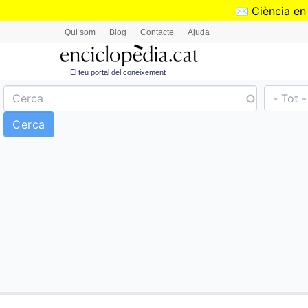
✉️
Ciència en
Qui som
Blog
Contacte
Ajuda
El teu portal del coneixement