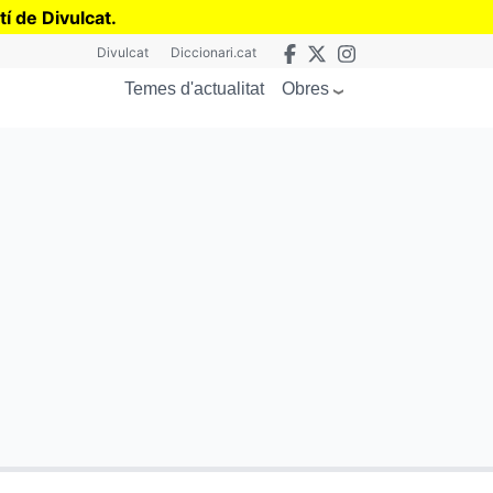
tí de Divulcat
.
Divulcat
Diccionari.cat
Obres
Temes d'actualitat