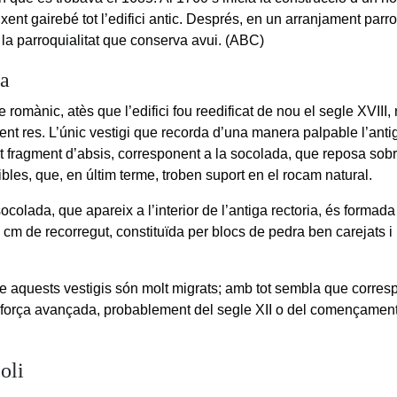
ent gairebé tot l’edifici antic. Després, en un arranjament parro
 la parroquialitat que conserva avui. (ABC)
ia
 romànic, atès que l’edifici fou reedificat de nou el segle XVIII
ent res. L’únic vestigi que recorda d’una manera palpable l’anti
it fragment d’absis, corresponent a la socolada, que reposa sob
bles, que, en últim terme, troben suport en el rocam natural.
colada, que apareix a l’interior de l’antiga rectoria, és formada
cm de recorregut, constituïda per blocs de pedra ben carejats i 
e aquests vestigis són molt migrats; amb tot sembla que corre
força avançada, probablement del segle XII o del començament 
oli