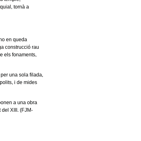
quial, tornà a
, no en queda
ga construcció rau
re els fonaments,
 per una sola filada,
polits, i de mides
sponen a una obra
del XIII. (FJM-