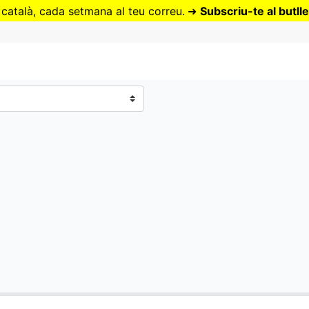
Vés
 català, cada setmana al teu correu.
➜
Subscriu-te al butlle
al
contingut