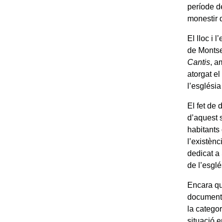
període d
monestir 
El lloc i 
de Montser
Cantis
, a
atorgat el
l’esglési
El fet de
d’aquest 
habitants
l’existènc
dedicat a
de l’esglé
Encara qu
documenta
la catego
situació e