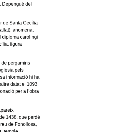
a. Depengué del
ir de Santa Cecília
allat), anomenat
l diploma carolingi
lia, figura
cs de pergamins
sglésia pels
sa informació hi ha
altre datat el 1093,
onació per a l’obra
apareix
de 1438, que perdé
Creu de Fonollosa,
ou temple,