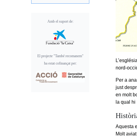
Amb el suport de:
El projecte "També recomanem"
L’esglési
ha estat cofinançat per:
nord-occi
Per a ana
just despr
en molt bo
la qual h
Històri
Aquesta es
Molt aviat