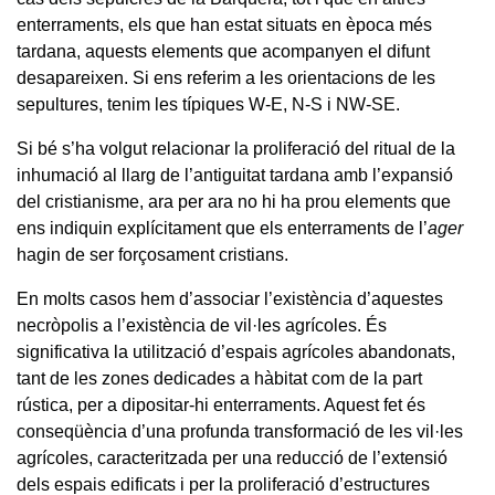
enterraments, els que han estat situats en època més
tardana, aquests elements que acompanyen el difunt
desapareixen. Si ens referim a les orientacions de les
sepultures, tenim les típiques W-E, N-S i NW-SE.
Si bé s’ha volgut relacionar la proliferació del ritual de la
inhumació al llarg de l’antiguitat tardana amb l’expansió
del cristianisme, ara per ara no hi ha prou elements que
ens indiquin explícitament que els enterraments de l’
ager
hagin de ser forçosament cristians.
En molts casos hem d’associar l’existència d’aquestes
necròpolis a l’existència de vil·les agrícoles. És
significativa la utilització d’espais agrícoles abandonats,
tant de les zones dedicades a hàbitat com de la part
rústica, per a dipositar-hi enterraments. Aquest fet és
conseqüència d’una profunda transformació de les vil·les
agrícoles, caracteritzada per una reducció de l’extensió
dels espais edificats i per la proliferació d’estructures