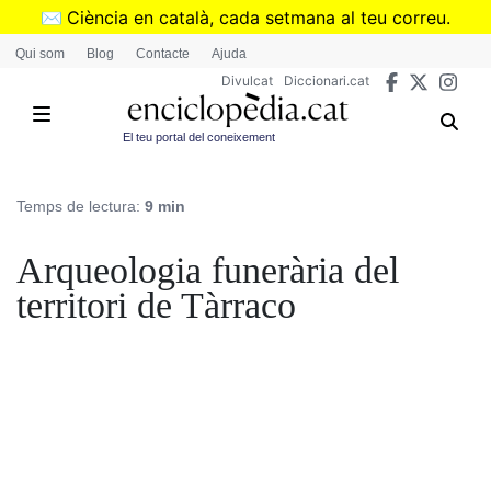
Vés
✉️
Ciència en català, cada setmana al teu correu.
al
➜
Subscriu-te al butlletí de Divulcat
.
Qui som
Blog
Contacte
Ajuda
contingut
Divulcat
Diccionari.cat
El teu portal del coneixement
Temps de lectura:
9 min
Arqueologia funerària del
territori de Tàrraco