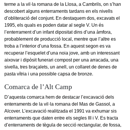
terme a la vil·la romana de la Llosa, a Cambrils, on s’han
descobert alguns enterraments tardans en els nivells
d’obliteració del conjunt. En destaquem dos, excavats el
1995, els quals es poden datar al segle V. Un és
l’enterrament d’un infant dipositat dins d’una àmfora,
probablement de producció local, mentre que l’altre es
troba a l’interior d’una fossa. En aquest segon es va
recuperar l’esquelet d’una noia jove, amb un interessant
aixovar i dipòsit funerari compost per una arracada, una
sivella, tres braçalets, un anell, un collaret de denes de
pasta vítria i una possible capsa de bronze.
Comarca de l’Alt Camp
D’aquesta comarca hem de destacar l’excavació dels
enterraments de la vil·la romana del Mas de Gassol, a
Alcover. L’excavació realitzada el 1991 va exhumar sis
enterraments que daten entre els segles III i V. Es tracta
d’enterraments de tègula de secció rectangular, de fossa,