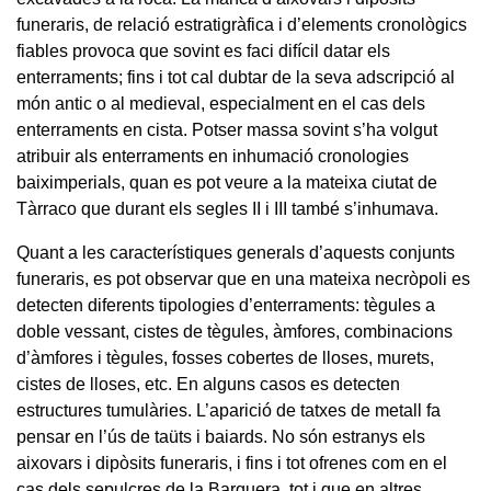
funeraris, de relació estratigràfica i d’elements cronològics
fiables provoca que sovint es faci difícil datar els
enterraments; fins i tot cal dubtar de la seva adscripció al
món antic o al medieval, especialment en el cas dels
enterraments en cista. Potser massa sovint s’ha volgut
atribuir als enterraments en inhumació cronologies
baiximperials, quan es pot veure a la mateixa ciutat de
Tàrraco que durant els segles II i III també s’inhumava.
Quant a les característiques generals d’aquests conjunts
funeraris, es pot observar que en una mateixa necròpoli es
detecten diferents tipologies d’enterraments: tègules a
doble vessant, cistes de tègules, àmfores, combinacions
d’àmfores i tègules, fosses cobertes de lloses, murets,
cistes de lloses, etc. En alguns casos es detecten
estructures tumulàries. L’aparició de tatxes de metall fa
pensar en l’ús de taüts i baiards. No són estranys els
aixovars i dipòsits funeraris, i fins i tot ofrenes com en el
cas dels sepulcres de la Barquera, tot i que en altres