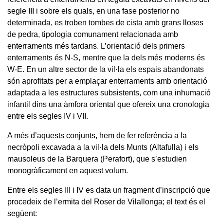
segle III i sobre els quals, en una fase posterior no
determinada, es troben tombes de cista amb grans lloses
de pedra, tipologia comunament relacionada amb
enterraments més tardans. L’orientació dels primers
enterraments és N-S, mentre que la dels més moderns és
W-E. En un altre sector de la vil·la els espais abandonats
són aprofitats per a emplaçar enterraments amb orientació
adaptada a les estructures subsistents, com una inhumació
infantil dins una àmfora oriental que ofereix una cronologia
entre els segles IV i VII.
A més d’aquests conjunts, hem de fer referència a la
necròpoli excavada a la vil·la dels Munts (Altafulla) i els
mausoleus de la Barquera (Perafort), que s’estudien
monogràficament en aquest volum.
Entre els segles III i IV es data un fragment d’inscripció que
procedeix de l’ermita del Roser de Vilallonga; el text és el
següent: