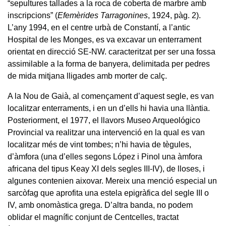
“sepultures tallades a la roca de coberta de marbre amb
inscripcions” (
Efemèrides Tarragonines
, 1924, pàg. 2).
L’any 1994, en el centre urbà de Constantí, a l’antic
Hospital de les Monges, es va excavar un enterrament
orientat en direcció SE-NW. caracteritzat per ser una fossa
assimilable a la forma de banyera, delimitada per pedres
de mida mitjana lligades amb morter de calç.
A la Nou de Gaià, al començament d’aquest segle, es van
localitzar enterraments, i en un d’ells hi havia una llàntia.
Posteriorment, el 1977, el llavors Museo Arqueológico
Provincial va realitzar una intervenció en la qual es van
localitzar més de vint tombes; n’hi havia de tègules,
d’àmfora (una d’elles segons López i Pinol una àmfora
africana del tipus Keay XI dels segles III-IV), de lloses, i
algunes contenien aixovar. Mereix una menció especial un
sarcòfag que aprofita una estela epigràfica del segle III o
IV, amb onomàstica grega. D’altra banda, no podem
oblidar el magnífic conjunt de Centcelles, tractat