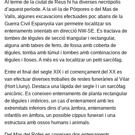
Al terme de la ciutat de Reus hi ha diverses necròpolis
d’aquest període. A la vil·la de Pórpores o del Mas de
Valls, algunes excavacions efectuades poc abans de la
Guerra Civil Espanyola van permetre localitzar sis
enterraments orientats en direcció NW-SE. Es tractava de
tombes de tègules de secció triangular i rectangular,
alguna amb tatxes de ferro, de fossa amb coberta de
tègules, tomba amb túmul i tombes amb combinacions de
tègules i lloses. A més es va localitzar un petit sarcòfag.
Entre el final del segle XIX i el començament del XX es
van efectuar diverses troballes de restes funeràries al Vilar
(Hort Lluny). Destaca una làpida del segle I i un sarcòfag
anicònic. Es coneixen enterraments de planta rectangular
de tègules i
imbrices
, un cas d’enterrament amb les
extremitats inferiors dins d’una àmfora, enterraments
infantils en àmfora, un possible
cippus
funerari i una
estructura amb ossos humans i animals.
Del Mas del Rofes es coneixen dos enterraments