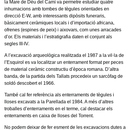
la Mare de Déu del Camí va permetre estudiar quatre
inhumacions amb tombes de tègules orientades en
direcció E-W, amb interessants dipòsits funeraris,
bàsicament ceràmiques locals i d’importació africana,
ofrenes (espines de peix) i aixovars, com unes arracades
d’or. Els materials i l’estratigrafia daten el conjunt als
segles III-IV.
A l’excavació arqueològica realitzada el 1987 a la vil·la de
l’Esquirol es va localitzar un enterrament format per peces
de material ceràmic constructiu d’època romana. D’altra
banda, de la partida dels Tallats procedeix un sarcòfag de
soldó descobert el 1966.
També cal fer referència als enterraments de tègules i
lloses excavats a la Parellada el 1984. A més d’altres
troballes d’enterraments en el terme, cal destacar els
enterraments en caixa de lloses del Torrent.
No podem deixar de fer esment de les excavacions dutes a