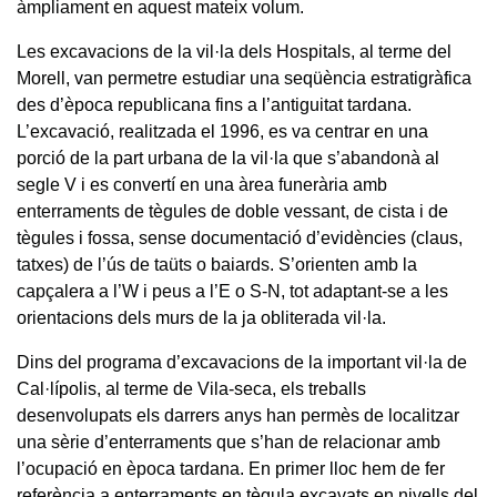
àmpliament en aquest mateix volum.
Les excavacions de la vil·la dels Hospitals, al terme del
Morell, van permetre estudiar una seqüència estratigràfica
des d’època republicana fins a l’antiguitat tardana.
L’excavació, realitzada el 1996, es va centrar en una
porció de la part urbana de la vil·la que s’abandonà al
segle V i es convertí en una àrea funerària amb
enterraments de tègules de doble vessant, de cista i de
tègules i fossa, sense documentació d’evidències (claus,
tatxes) de l’ús de taüts o baiards. S’orienten amb la
capçalera a l’W i peus a l’E o S-N, tot adaptant-se a les
orientacions dels murs de la ja obliterada vil·la.
Dins del programa d’excavacions de la important vil·la de
Cal·lípolis, al terme de Vila-seca, els treballs
desenvolupats els darrers anys han permès de localitzar
una sèrie d’enterraments que s’han de relacionar amb
l’ocupació en època tardana. En primer lloc hem de fer
referència a enterraments en tègula excavats en nivells del