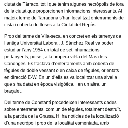
ciutat de Tàrraco, tot i que tenim algunes necròpolis de fora
de la ciutat que proporcionen informacions interessants. Al
mateix terme de Tarragona s’han localitzat enterraments de
cista i coberta de lloses a la Ciutat del Repòs.
Prop del terme de Vila-seca, en concret en els terrenys de
l’antiga Universitat Laboral, J. Sánchez Real va poder
estudiar l’any 1954 un total de set inhumacions
pertanyents, potser, a la propera vil·la del Mas dels
Canonges. Es tractava d’enterraments amb coberta de
tègules de doble vessant o en caixa de tègules, orientats
en direcció E-W. En un d’ells es va localitzar una sivella
que s’ha datat en època visigòtica, i en un altre, un
braçalet.
Del terme de Constantí procedeixen interessants dades
sobre enterraments, com un de tègules, totalment destruït,
a la partida de la Grassa. Hi ha notícies de la localització
d’una necròpoli prop de la localitat esmentada, amb