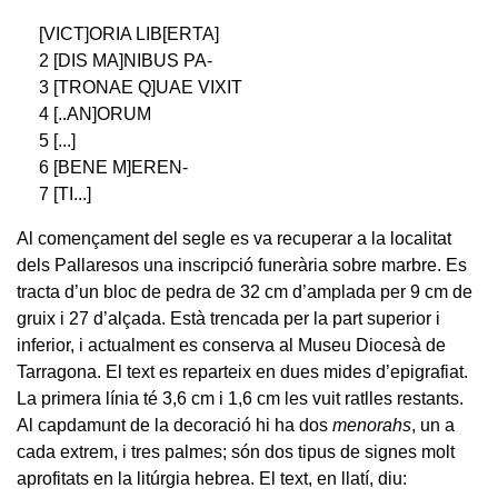
[VICT]ORIA LIB[ERTA]
2 [DIS MA]NIBUS PA-
3 [TRONAE Q]UAE VIXIT
4 [..AN]ORUM
5 [...]
6 [BENE M]EREN-
7 [TI...]
Al començament del segle es va recuperar a la localitat
dels Pallaresos una inscripció funerària sobre marbre. Es
tracta d’un bloc de pedra de 32 cm d’amplada per 9 cm de
gruix i 27 d’alçada. Està trencada per la part superior i
inferior, i actualment es conserva al Museu Diocesà de
Tarragona. El text es reparteix en dues mides d’epigrafiat.
La primera línia té 3,6 cm i 1,6 cm les vuit ratlles restants.
Al capdamunt de la decoració hi ha dos
menorahs
, un a
cada extrem, i tres palmes; són dos tipus de signes molt
aprofitats en la litúrgia hebrea. El text, en llatí, diu: