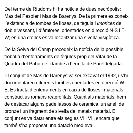
Del terme de Riudoms hi ha notícia de dues necròpolis:
Mas del Pesoler i Mas de Barenys. De la primera es coneix
l’existència de tombes de lloses, de tègula i
imbrices
de
doble vessant, i d’àmfores, orientades en direcció N-S i E-
W; en una d’elles es va localitzar una sivella visigòtica.
De la Selva del Camp procedeix la notícia de la possible
troballa d’enterraments de tègules prop del Vilar de la
Quadra del Paborde, i també a l’ermita de Paretdelgada.
El conjunt de Mas de Barenys va ser excavat el 1982, i s’hi
documentaren diferents tombes orientades en direcció W-
E. Es tracta d’enterraments en caixa de lloses i materials
constructius romans reaprofitats. Quant als materials, hem
de destacar alguns padellassos de ceràmica, un anell de
bronze i un fragment de sivella del mateix material. El
conjunt es va datar entre els segles VI i VII, encara que
també s’ha proposat una datació medieval.