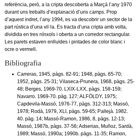
referència, però, a la cripta descoberta a Marçà l’any 1970
durant uns treballs d’explanació d’uns camps. Prop
d’aquest indret, l’any 1994, es va descobrir un sector de la
part rústica d’una vil·la. Es tracta d’una cripta amb volta,
dividida en tres nínxols i oberta a un corredor rectangular.
Les parets estaven enlluïdes i pintades de color blanc i
ocre o vermell.
Bibliografia
Carreras, 1945, pàgs. 82-91; 1948, pàgs. 65-70;
1952, pàgs. 25-31; Vilaseca-Prunera, 1968, pàgs. 25-
48; Berges, 1969-70. LXIX-LXX, pàgs. 158-159;
Navarro. 1969-70. pàg. 127; ALFÖLDY, 1975;
Capdevila-Massó, 1976-77, pàgs. 312-313; Massó,
1978; Rodà, 1979, XLI, pàgs. 59-65; Pallejà. 1982.
40. pàg. 14; Massó-Ramon, 1986, 8, pàgs. 12-13;
Massó, 1987b, pàgs. 37-56; Adserias, Muñoz, Sardà,
1989; Massó, 1990a; 1990b. pàgs. 11-35; Ramon,