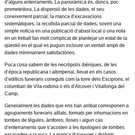
d’alguns enterraments. La panoràmica és, doncs, poc
prometedora. La dispersió de les dades, el seu
coneixement parcial, la manca d’excavacions
sistemàtiques, la recollida parcial de dades, sovint una
simple notícia en una publicació d’abast local o una nota
en un treball fan molt complicat de plantejar un estat de la
qüestió en el qual es puguin incloure un ventall ampli de
dades mínimament satisfactòries.
Poca cosa sabem de les necròpolis ibèriques, de les
d’època republicana i altimperial, llevat en els casos
d’edificis funeraris coneguts com la torre dels Escipions, el
columbari de Vila-rodona o els d’Alcover i Vilallonga del
Camp.
Generalment les dades que ens han arribat corresponen a
agrupaments funeraris aïllats, formats per inhumacions en
tombes de tègules, àmfores, lloses i algun cas
d’enterraments que s’acosten a les tipologies de tombes
excavades a la roca. La manca d’aixovars i dipòsits