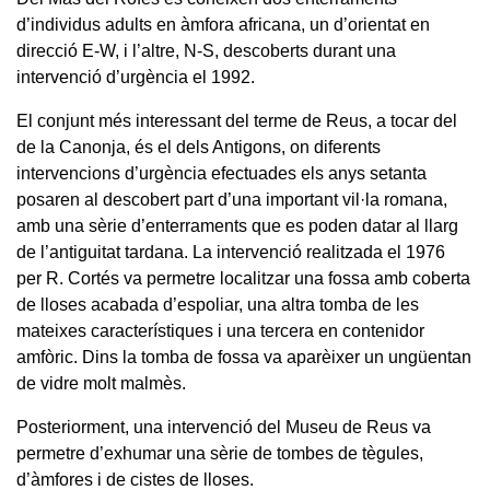
d’individus adults en àmfora africana, un d’orientat en
direcció E-W, i l’altre, N-S, descoberts durant una
intervenció d’urgència el 1992.
El conjunt més interessant del terme de Reus, a tocar del
de la Canonja, és el dels Antigons, on diferents
intervencions d’urgència efectuades els anys setanta
posaren al descobert part d’una important vil·la romana,
amb una sèrie d’enterraments que es poden datar al llarg
de l’antiguitat tardana. La intervenció realitzada el 1976
per R. Cortés va permetre localitzar una fossa amb coberta
de lloses acabada d’espoliar, una altra tomba de les
mateixes característiques i una tercera en contenidor
amfòric. Dins la tomba de fossa va aparèixer un ungüentan
de vidre molt malmès.
Posteriorment, una intervenció del Museu de Reus va
permetre d’exhumar una sèrie de tombes de tègules,
d’àmfores i de cistes de lloses.