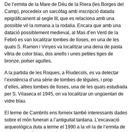
De l’ermita de la Mare de Déu de la Riera (les Borges del
Camp), procedeix un sarcòfag amb inscripció datada
epigràficainent al segle III, que es relaciona amb una
possible vil·la romana a la rodalia. Encara que amb una
datació possiblement medieval, al Mas d’en Verd de la
Febró es van localitzar tombes de lloses, en una de les
quals S. Ramon i Vinyes va localitzar una dena de pasta
vítria de color blau, dos anells i unes petites tiges de
bronze, potser agulles.
A la partida de les Roques, a Riudecols, es va detectar
l’existència d’una sèrie de tombes de tègules, i prop
d’elles, altres tombes de lloses, una de les quals estudiada
per S. Vilaseca el 1945, on va localitzar un ungüentari de
vidre blau.
El terme de Cambrils ens forneix també interessants dades
sobre el món funerari a l’antiguitat tardana. L’excavació
arqueològica duta a terme el 1990 a la vil·la de l’ermita de